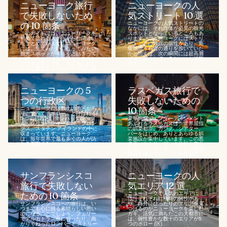
ニューヨーク旅行
ニューヨークの人
で失敗しないため
気ストリート 10 選
の 10 箇条
ニューヨークの人気ストリートの
なかには、それ自体が必見の観光
このガイドでは、ニューヨークを
スポットとなっているところもあ
初めて訪れる人がしがちな間違い
ります。ニューヨークにはストリ
をまとめています。ニューヨーク
ートごとに独自の個性があり、高
には、見てみたい、行ってみたい
級感漂う石畳の通りを歩いていた
観光スポットがギュッと詰まって
かと思えば、次の瞬間には超高層
いて、さまざまな体験をすること
ビルに囲まれているといった状態
ができます。でも、人にあふれた
です。...
巨大な都市ニューヨークでは、初
めての人は少し混乱してしまうか
もしれませ...
ニューヨークの 5
ラスベガス旅行で
つの行政区
失敗しないための
ニューヨークには数十の地区があ
10 箇条
り、すべて「ボロー」と呼ばれる
5 つの行政区、マンハッタン、ブ
豪華絢爛でエンターテインメント
ルックリン、クイーンズ、ブロン
あふれるラスベガスは、世界屈指
クス、スタテン アイランドの中に
の娯楽都市。カジノ、シアター、
収まっています。ニューヨーク
バーをはじめ、ありとあらゆる娯
は、毎年世界で最も多くの人が訪
楽施設が集中しています。この悪
れる都市の 1...
名高いストリップへの旅行を存分
に楽しむには、ちょっとした基礎
知識を備えておくことが大切で
す。...
サンフランシスコ
ニューヨークの人
旅行で失敗しない
気エリア 12 選
ための 10 箇条
ニューヨークで人気のエリアに
は、それぞれに独特の個性があ
サンフランシスコへの旅行は、い
り、自分にぴったりのエリアを見
つまでも心に残る素晴らしい思い
つけるのがニューヨークを楽しむ
出になることでしょう。フェリー
カギ。活気に満ちたこの大都市に
でアルカトラズ島に行ったり、曲
は、個性豊かな数十のエリアが5
がりくねったロンバード ストリー
つのボロー (区)...