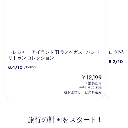
ト
ロ
トレジャー アイランド TI ラスベガス - ハンド
ロウ NYC
レ
ウ
リトゥン コレクション
10
8.2/10
(8
ジ
NYC
段
10
8.4/10
(35327)
ャ
階
段
ー
現
中
￥12,199
階
ア
在
8.2、
中
1 泊あたり
イ
の
(803)
8.4、
合計 ￥22,805
ラ
料
件
(35327)
税およびサービス料込み
ン
金
の
件
は
口
ド
の
￥12,199
コ
口
TI
ミ
コ
ラ
旅行の計画をスタート !
ミ
ス
ベ