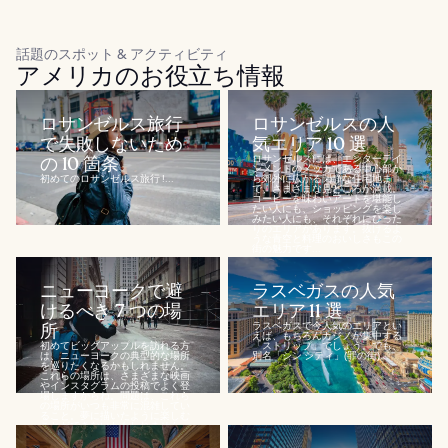
話題のスポット & アクティビティ
アメリカのお役立ち情報
ロサンゼルス旅行
ロサンゼルスの人
で失敗しないため
気エリア 10 選
の 10 箇条
ロサンゼルスには、エンターテイ
ンメントのメッカである中心部か
初めてのロサンゼルス旅行 !...
ら郊外に広がる閑静な住宅地ま
で、さまざまな見どころが満載。
コーヒーを味わいアートを堪能し
たい人にも、ショッピングを楽し
みたい人にも、それぞれにぴった
りのエリアがあります。抜けるよ
うな青空と料理のおいしさもこの
街の魅力です...
ニューヨークで避
ラスベガスの人気
けるべき 7 つの場
エリア 11 選
所
ラスベガスで今人気のエリアとい
えば、もちろんカジノが集中する
初めてビッグアップルを訪れる方
「ストリップ」でしょう。でも、
は、ニューヨークの典型的な場所
別名「シン シティ」(罪の街)...
を巡りたくなるかもしれません。
これらの場所は、さまざまな映画
やインスタグラムの投稿でよく登
場しますからね。問題は、これら
の場所がいつも非常に混雑してい
ること。夢に描いたように楽しむ
ことができないかもしれません。
このめまい...