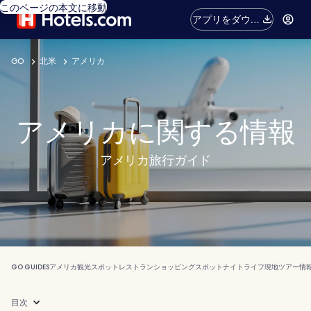
このページの本文に移動
アプリをダウン
ロード
GO
北米
アメリカ
アメリカに関する情報
アメリカ旅行ガイド
GO GUIDES
アメリカ
観光スポット
レストラン
ショッピングスポット
ナイトライフ
現地ツアー
情
目次