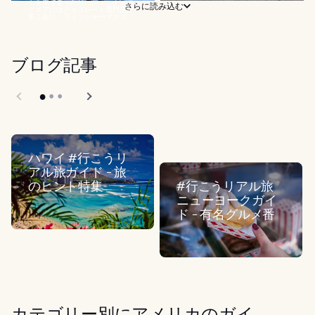
トを車で走ったり...。ユニオン ス
さらに読み込む
クエアにはチョコレート専門店が
多くあり、フィッシャーマンズ...
ブログ記事
ハワイ #行こうリ
アル旅ガイド - 旅
のヒント特集
#行こうリアル旅
ニューヨークガイ
ド - 有名グルメ番
カテゴリー別にアメリカのガイ