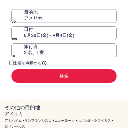
ガ
ス
目的地
-
アメリカ
ハ
ン
日付
ド
8月28日(金) - 9月4日(金)
リ
ト
旅行者
ゥ
2 名、1 室
ン
コ
出張で利用する
レ
ク
検索
シ
ョ
ン
その他の目的地
アメリカ
アナハイム
サンフランシスコ
ニューヨーク
ホノルル
ラスベガス
ロサンゼルス