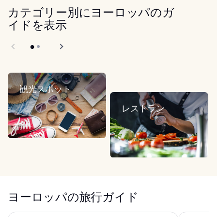
カテゴリー別にヨーロッパのガ
イドを表示
観光スポット
レストラン
ヨーロッパの旅行ガイド
メイソン & フィフス - ウエストボーン パーク
パラディーゾ