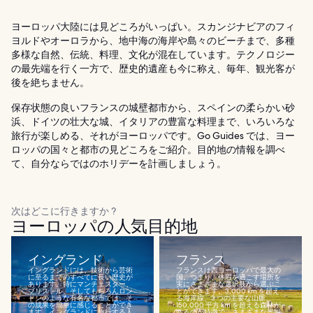
ヨーロッパ大陸には見どころがいっぱい。スカンジナビアのフィ
ヨルドやオーロラから、地中海の海岸や島々のビーチまで、多種
多様な自然、伝統、料理、文化が混在しています。テクノロジー
の最先端を行く一方で、歴史的遺産も今に称え、毎年、観光客が
後を絶ちません。
保存状態の良いフランスの城壁都市から、スペインの柔らかい砂
浜、ドイツの壮大な城、イタリアの豊富な料理まで、いろいろな
旅行が楽しめる、それがヨーロッパです。Go Guides では、ヨー
ロッパの国々と都市の見どころをご紹介。目的地の情報を調べ
て、自分ならではのホリデーを計画しましょう。
次はどこに行きますか ?
ヨーロッパの人気目的地
イングランド
フランス
イングランドには、技術から芸術
フランスは西ヨーロッパで最大の
に至るまでのすべてに長い歴史が
国。つまり、休暇を過ごす場所を
あります。特にマンチェスター、
実にさまざまな選択肢から選ぶこ
ブリストル、そしてもちろんロン
とができます。3,000 km を超え
ドンのような有名な都市では、そ
る海岸線、3 つの主要な山脈、
の成果を簡単に感じることができ
150,000 平方 km を超える森林が
ます。イングランドに旅行する人
あるのが特徴で、さまざまな景観