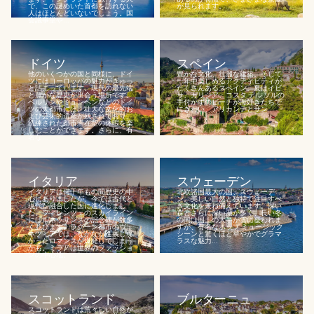
で、この謎めいた首都を訪れない
が見られます。...
人はほとんどいないでしょう。国
会議事堂や...
ドイツ
スペイン
他のいくつかの国と同様に、ドイ
豊かな文化、壮麗な建築、そして
ツにはヨーロッパの魅力がぎゅっ
一年中楽しめるアクティビティが
と詰まっています。現代の最先端
たくさんあるスペイン。夏はイビ
と豊かな歴史が出会う場所です。
サ、ガリシア、コスタ デル ソルの
ベルリンやミュンヘンなどのドイ
手付かずのビーチが海好きたちで
ツの大都市には、壮大な文化的お
にぎわい、アリカンテとサン...
よび芸術的遺産が残されており、
洗練された都市滞在型の休暇を楽
しむことができます。さらに、有
名な...
イタリア
スウェーデン
イタリアは何千年もの間歴史の中
北欧諸国最大の国、スウェーデ
心にありましたが、今では古代と
ン。美しい自然と独特で注目すべ
現代が融合した国に進化しまし
き文化を兼ね備えています。深い
た。フィレンツェのスカイライン
森とさらに深い湖が多く、長い冬
にはルネッサンスの記念碑が数多
の間は国土の大半が雪に覆われま
く並びます。ラグーン都市のヴェ
すが、有名なポップ ミュージック
ネツィアでは、なかなか進展しな
シーンと驚くほど華やかでグラマ
かったロマンスが爆発してしまう
ラスな魅力...
かも。ミラノは世界のファッショ
ンの中心地。...
スコットランド
ブルターニュ
スコットランドは荒々しい自然が