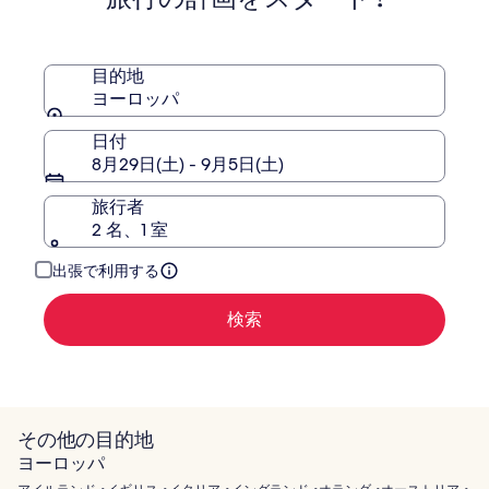
料
ト
テ
金
ボ
ル
に
ー
-
つ
目的地
ン
ア
い
ヨーロッパ
パ
ダ
て
ー
ル
の
日付
詳
ク
ト
8月29日(土) - 9月5日(土)
細
オ
を
ン
旅行者
表
リ
2 名、1 室
示。
ー
出張で利用する
検索
その他の目的地
ヨーロッパ