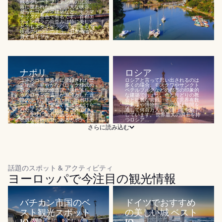
残るグレートブリテン島の北部。
霧に覆われた山々、広大な峡谷、
凝ったゴシック建築など、ドラマ
チックな景色で有名です。首都エ
ディンバラの街並みは特に美しく
とてもスタイリッシュで、まるで
映画のセットのよう。旧市街地を
貫くロイヤル...
ナポリ
ロシア
ユネスコ世界遺産に登録された歴
ロシアと言って思い出されるのは
史地区、華やかなバロック様式の
多くの場合、モスクワやサンクト
教会、中世の修道院、崩れ落ちそ
ペテルブルクなどの都市の印象的
うなローマの遺跡が混沌とした迷
な建築でしょう。色とりどりの教
路のように配された街、ナポリ。
会と壮麗な宮殿、そして世界有数
ここにいるとまるで魔法をかけら
の劇場や博物館。この国は年間を
れたような気分になることでしょ
通して何百万人もの旅行者を魅了
う。文化に関心がある人は、ぜひ
しています。 世界最大の国土を持
壮麗な宮殿の中にあるカポディモ
つロシア...
ンテ美術館...
さらに読み込む
話題のスポット & アクティビティ
ヨーロッパで今注目の観光情報
バチカン市国のベ
ドイツでおすすめ
スト観光スポット
の美しい城 ベスト