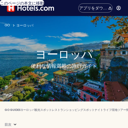
このページの本文に移動
アプリをダウン
ロード
GO
ヨーロッパ
ヨーロッパ
便利な情報満載の旅行ガイド
GO GUIDES
ヨーロッパ
観光スポット
レストラン
ショッピングスポット
ナイトライフ
現地ツアー
目次