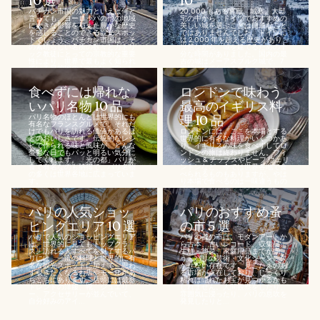
10 選
10
バチカン市国の魅力といえば何と
20,000 もある宮殿、城塞、大邸
言っても、ヨーロッパの他の地域
宅の中から、ドイツでおすすめの
に大きな影響を与えた豊かな歴史
美しい城を選ぶことは簡単なこと
を感じることのできる観光スポッ
ではありませんでした。ドイツに
トでしょう。バチカン市国は、そ
は 2,000 年を超える歴史があり、
の素晴らしい名所の数々とカトリ
当然ながら、城を建てるための十
ック教徒にとっての宗教的な重要
分な時間がありました。国内の最
性により、世界で最もよく知られ
古の城はメーアスブルク城で、7
ている目的地の 1 つになっていま
世紀に建てられました。...
す。...
食べずには帰れな
ロンドンで味わう
いパリ名物 10 品
最高のイギリス料
パリ名物のほとんどは世界的にも
理 10 品
有名なフランスグルメで、それだ
けでもパリを訪れる価値があるほ
ロンドンには、ここを本場とする
どのおいしさです。伝統的なレシ
世界的に有名な料理がいくつかあ
ピで作られる味と風味が、どんな
り、イギリスの味を食べずしてロ
憂鬱な日でもパッと明るい気分に
ンドンの旅は終わりません。フィ
してくれます。「光の都」パリが
ッシュ & チップスやビーフ ウェリ
食で有名なのも納得で、パリ名物
ントンなど、今では世界各地で食
の多くは世界各地に広まっていま
べられるものもありますが、やは
す。...
り本場で食べるのは一味違うもの
です。...
パリの人気ショッ
パリのおすすめ蚤
ピングエリア 10 選
の市 5 選
パリで人気のショッピングエリア
パリの蚤の市は、モダンアートか
は、世界的に見てもトップクラ
ら古本、古いレコード、収集品、
ス。訪れる人すべてを魅了するパ
生鮮・惣菜、家庭用品までが揃
リには、一流の料理と世界的に有
う、パリの芸術・文化シーンに欠
名な観光スポットに加えて、思わ
かせない存在です。見ごたえのあ
ず覗きたくなるお店やモールがあ
る市場が点在しており、じっくり
ちこちにあります。店頭には最新
粘れば隠れたお宝が見つかるかも
トレンドの洋服、靴、ジュエリ
しれません。人間観察をしたり、
ー、アクセサリーが並んでいて、
雰囲気に浸ったり、パリの息吹を
自分好みのアイ...
発見したりと...