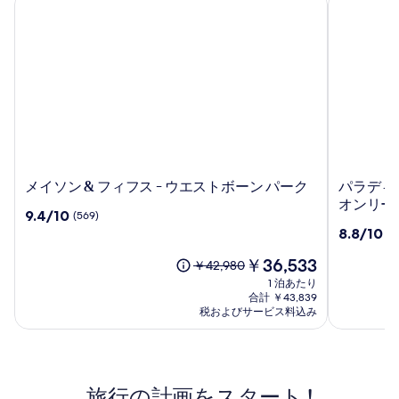
メ
パ
メイソン & フィフス - ウエストボーン パーク
パラディー
イ
ラ
オンリー
10
9.4/10
(569)
ソ
デ
段
10
8.8/10
(1
ン
ィ
階
段
&
ー
中
現
￥36,533
階
以
￥42,980
フ
ゾ
9.4、
在
中
前
1 泊あたり
ィ
イ
(569)
の
8.8、
の
合計 ￥43,839
フ
ビ
件
料
(104)
料
税およびサービス料込み
ス
の
金
サ
件
金
口
は
-
ア
の
は
コ
￥36,533
口
￥42,980、
ウ
ー
ミ
コ
通
エ
ト
旅行の計画をスタート !
ミ
常
ス
ホ