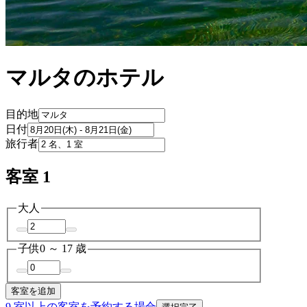
マルタのホテル
目的地
日付
旅行者
客室 1
大人
子供
0 ～ 17 歳
客室を追加
9 室以上の客室を予約する場合