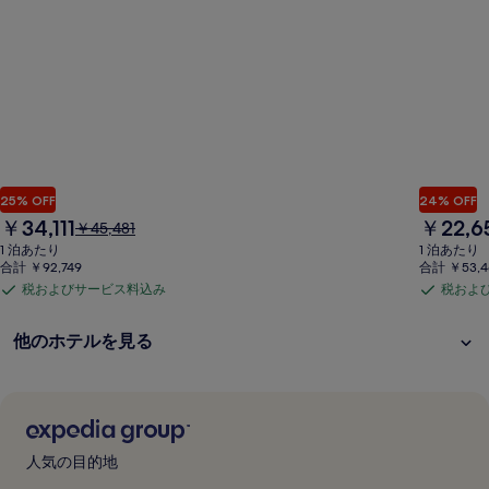
25% OFF
24% OFF
現
現
￥34,111
￥22,6
以
￥45,481
在
在
前
1 泊あたり
1 泊あたり
の
の
の
合計 ￥92,749
合計 ￥53,4
料
料
料
税およびサービス料込み
税およ
税
税
金
金
金
は
は
お
お
は
他のホテルを見る
￥34,111
￥22,654
￥45,481、
よ
よ
通
び
び
常
サ
サ
料
ー
ー
金
ビ
ビ
に
人気の目的地
つ
ス
ス
い