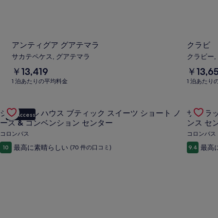
アンティグア グアテマラ
クラビ
サカテペケス, グアテマラ
クラビー,
1
1
￥13,419
￥13,6
泊
泊
1 泊あたりの平均料金
1 泊あたり
あ
あ
た
た
Gallery
ジャングル ハウス ブティック スイーツ ショート ノース &
り
り
Gallery
ザ ブラ
ジャングル ハウス ブティック スイーツ ショート ノ
ザ ブラ
の
の
VIP Access
Carousel
Carous
平
平
ース & コンベンション センター
ンス セ
均
均
コロンバス
コロンバス
料
料
最高に素晴らしい
最高
10
(70 件の口コミ)
9.4
金
金
￥13,419
￥13,659