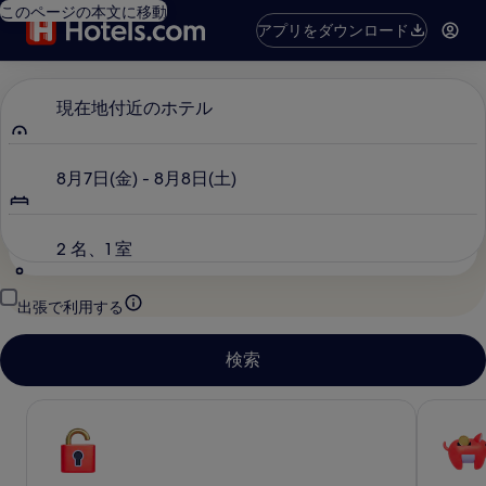
このページの本文に移動
アプリをダウンロード
目的地
現在地付近のホテル
日付
8月7日(金) - 8月8日(土)
旅行者
2 名、1 室
出張で利用する
検索