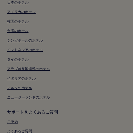
料
料
日本のホテル
て
込
込
の
アメリカのホテル
み
み
詳
細
韓国のホテル
を
表
台湾のホテル
示。
シンガポールのホテル
インドネシアのホテル
タイのホテル
アラブ首長国連邦のホテル
イタリアのホテル
マルタのホテル
ニュージーランドのホテル
サポート & よくあるご質問
ご予約
よくあるご質問