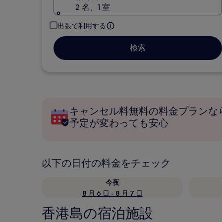
2 名、1 室
出張で利用する
検索
キャンセル料無料の料金プランな
予定が変わっても安心
以下の日付の料金をチェック
今夜
8 月 6 日 - 8 月 7 日
香港島の宿泊施設