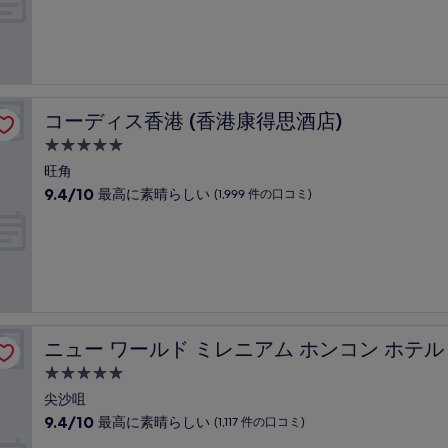
階
泊
の
中
口
施
9.0、
コ
設
と
ミ)
て
件
も
の
素
口
コーディス香港 (香港康得思酒店)
コーディス香港 (香港康得思酒店)
晴
コ
ら
5.0
ミ
し
つ
旺角
い、
星
10
9.4/10
最高に素晴らしい
(1,999 件の口コミ)
(1,670
宿
段
件
階
泊
の
中
口
施
9.4、
コ
設
最
ミ)
高
件
に
の
千禧新世界香港酒店)
素
口
ニュー ワールド ミレニアム ホンコン ホテル (千禧新世
ニュー ワールド ミレニアム ホンコン ホテル
晴
コ
ら
5.0
ミ
し
つ
尖沙咀
い、
星
10
9.4/10
最高に素晴らしい
(1,117 件の口コミ)
(1,999
宿
段
件