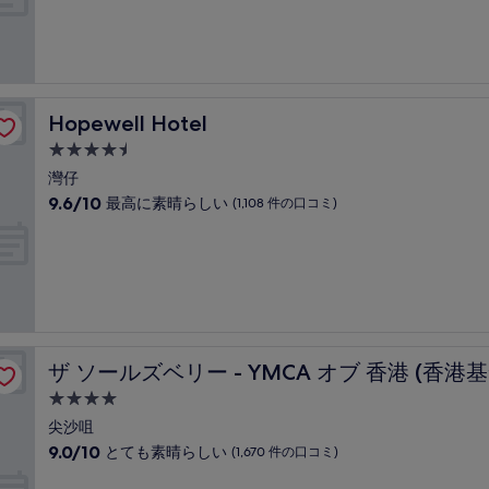
中
口
施
8.6、
コ
設
非
ミ)
常
件
に
の
良
口
Hopewell Hotel
Hopewell Hotel
い、
コ
(2,399
4.5
ミ
件
つ
灣仔
の
星
10
9.6/10
最高に素晴らしい
(1,108 件の口コミ)
口
宿
段
コ
階
泊
ミ)
中
件
施
9.6、
の
設
最
口
高
コ
に
ミ
青年會 - 港青)
素
ザ ソールズベリー - YMCA オブ 香港 (香港基督教青年會 
ザ ソールズベリー - YMCA オブ 香港 (香港基
晴
ら
4.0
し
つ
尖沙咀
い、
星
10
9.0/10
とても素晴らしい
(1,670 件の口コミ)
(1,108
宿
段
件