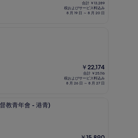
在
合計 ￥13,289
の
税およびサービス料込み
料
8 月 19 日 ～ 8 月 20 日
金
は
￥11,760
現
￥22,174
在
合計 ￥25,116
の
税およびサービス料込み
料
8 月 26 日 ～ 8 月 27 日
金
は
￥22,174
- 港青)
督教青年會 - 港青)
現
￥15,890