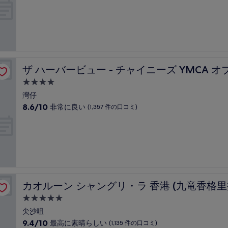
件
階
泊
の
中
口
施
8.4、
コ
設
と
ミ)
て
件
も
の
港 (湾景国際)
良
口
ザ ハーバービュー - チャイニーズ YMCA オブ 香港 (湾
ザ ハーバービュー - チャイニーズ YMCA オブ
い、
コ
(1,333
4.0
ミ
件
つ
灣仔
の
星
10
8.6/10
非常に良い
(1,357 件の口コミ)
口
宿
段
コ
階
泊
ミ)
中
件
施
8.6、
の
設
非
口
常
コ
に
ミ
酒店)
良
カオルーン シャングリ・ラ 香港 (九竜香格里拉大酒店)
カオルーン シャングリ・ラ 香港 (九竜香格里
い、
(1,357
5.0
件
つ
尖沙咀
の
星
10
9.4/10
最高に素晴らしい
(1,135 件の口コミ)
口