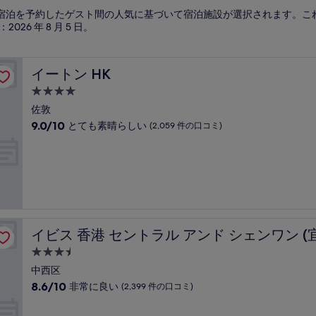
香港島 の宿泊を予約したゲスト間の人気に基づいて宿泊施設が選択されます。
：
2026 年 8 月 5 日
。
イートン HK
イートン HK
4.0
つ
佐敦
星
10
9.0/10
とても素晴らしい
(2,059 件の口コミ)
宿
段
階
泊
中
施
9.0、
設
と
て
も
思香港中上環)
素
イビス 香港 セントラル アンド シェンワン (宜必思香港
イビス 香港 セントラル アンド シェンワン 
晴
ら
3.5
し
つ
中西区
い、
星
10
8.6/10
非常に良い
(2,399 件の口コミ)
(2,059
宿
段
件
階
泊
の