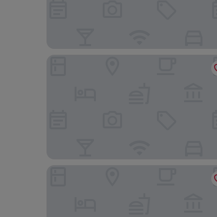
ザ ハーバービュー - チャイニーズ YMCA オブ 香
カオルーン シャングリ・ラ 香港 (九竜香格里拉大