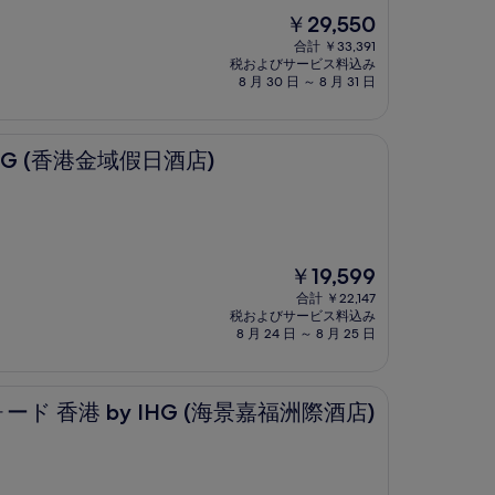
現
￥29,550
在
合計 ￥33,391
の
税およびサービス料込み
料
8 月 30 日 ～ 8 月 31 日
金
は
￥29,550
域假日酒店)
HG (香港金域假日酒店)
現
￥19,599
在
合計 ￥22,147
の
税およびサービス料込み
料
8 月 24 日 ～ 8 月 25 日
金
は
￥19,599
 IHG (海景嘉福洲際酒店)
 香港 by IHG (海景嘉福洲際酒店)