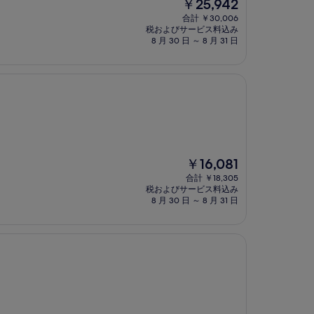
現
￥25,942
在
合計 ￥30,006
の
税およびサービス料込み
料
8 月 30 日 ～ 8 月 31 日
金
は
￥25,942
現
￥16,081
在
合計 ￥18,305
の
税およびサービス料込み
料
8 月 30 日 ～ 8 月 31 日
金
は
￥16,081