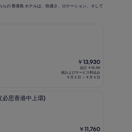
これらの 香港島 ホテルは、快適さ、ロケーション、そして
現
￥13,930
在
合計 ￥15,741
の
税およびサービス料込み
料
9 月 2 日 ～ 9 月 3 日
金
は
￥13,930
中上環)
(宜必思香港中上環)
現
￥11,760