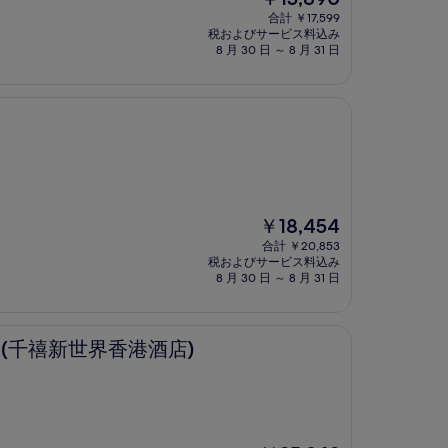
在
合計 ￥17,599
の
税およびサービス料込み
料
8 月 30 日 ～ 8 月 31 日
金
は
￥15,890
現
￥18,454
在
合計 ￥20,853
の
税およびサービス料込み
料
8 月 30 日 ～ 8 月 31 日
金
は
￥18,454
界香港酒店)
 (千禧新世界香港酒店)