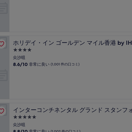
宿
段
コ
階
泊
ミ)
中
件
施
9.4、
の
設
最
口
高
コ
に
ミ
(香港金域假日酒店)
素
ホリデイ・イン ゴールデン マイル香港 by IHG (香港金
ホリデイ・イン ゴールデン マイル香港 by I
晴
ら
4.0
し
つ
尖沙咀
い、
星
10
8.6/10
非常に良い
(1,001 件の口コミ)
(1,135
宿
段
件
階
泊
の
中
口
施
8.6、
コ
設
非
ミ)
常
件
に
の
港 by IHG (海景嘉福洲際酒店)
良
口
インターコンチネンタル グランド スタンフォード 香港 by
インターコンチネンタル グランド スタンフォード
い、
コ
(1,001
5.0
ミ
件
つ
尖沙咀
の
星
10
8.8/10
非常に良い
(1,002 件の口コミ)