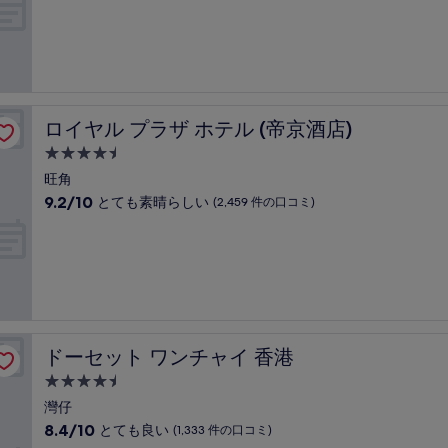
階
泊
の
中
口
施
9.4、
コ
設
最
ミ)
高
件
に
の
素
口
ロイヤル プラザ ホテル (帝京酒店)
ロイヤル プラザ ホテル (帝京酒店)
晴
コ
ら
4.5
ミ
し
つ
旺角
い、
星
10
9.2/10
とても素晴らしい
(2,459 件の口コミ)
(1,117
宿
段
件
階
泊
の
中
口
施
9.2、
コ
設
と
ミ)
て
件
も
の
素
口
ドーセット ワンチャイ 香港
ドーセット ワンチャイ 香港
晴
コ
ら
4.5
ミ
し
つ
灣仔
い、
星
10
8.4/10
とても良い
(1,333 件の口コミ)
(2,459
宿
段