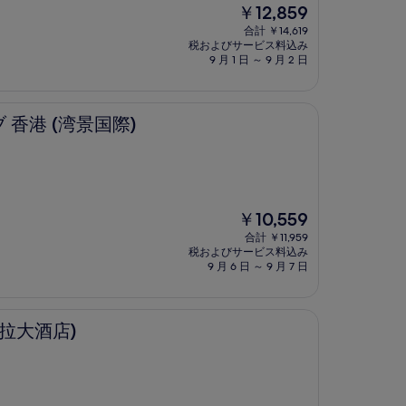
現
￥12,859
在
合計 ￥14,619
の
税およびサービス料込み
料
9 月 1 日 ～ 9 月 2 日
金
は
￥12,859
景国際)
 香港 (湾景国際)
現
￥10,559
在
合計 ￥11,959
の
税およびサービス料込み
料
9 月 6 日 ～ 9 月 7 日
金
は
￥10,559
拉大酒店)