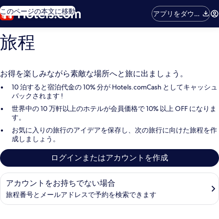
このページの本文に移動
アプリをダウン
ロード
旅程
お得を楽しみながら素敵な場所へと旅に出ましょう。
10 泊すると宿泊代金の 10% 分が Hotels.comCash としてキャッシュ
バックされます !
世界中の 10 万軒以上のホテルが会員価格で 10% 以上 OFF になりま
す。
お気に入りの旅行のアイデアを保存し、次の旅行に向けた旅程を作
成しましょう。
ログインまたはアカウントを作成
予約を検索
アカウントをお持ちでない場合
旅程番号とメールアドレスで予約を検索できます