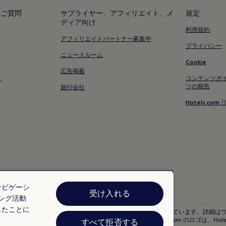
るご質問
サプライヤー、アフィリエイト、メ
規定
ディア向け
利用規約
アフィリエイトパートナー募集中
プライバシー
ニュースルーム
Cookie
広告掲載
く
コンテンツガ
ツの報告
旅行会社
Hotels.c
ナビゲーシ
受け入れる
ング活動
したことに
ックイン日の 24 時間以上前までにキャンセルすることを条件としています。詳細は
edia Group company. All rights reserved. Hotels.com および Hotels.com の
すべて拒否する