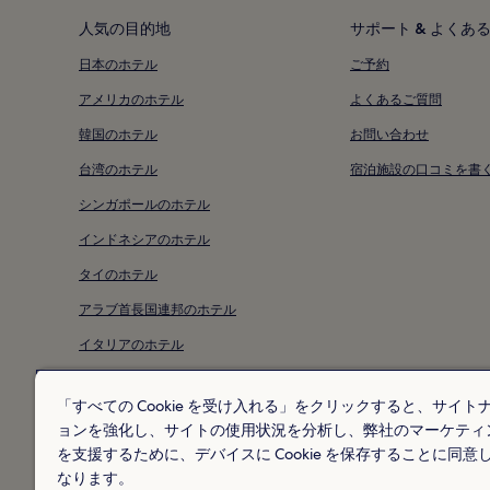
人気の目的地
サポート & よくあ
日本のホテル
ご予約
アメリカのホテル
よくあるご質問
韓国のホテル
お問い合わせ
台湾のホテル
宿泊施設の口コミを書
シンガポールのホテル
インドネシアのホテル
タイのホテル
アラブ首長国連邦のホテル
イタリアのホテル
マルタのホテル
「すべての Cookie を受け入れる」をクリックすると、サイト
ニュージーランドのホテル
ョンを強化し、サイトの使用状況を分析し、弊社のマーケティ
を支援するために、デバイスに Cookie を保存することに同意
* 一部のホテルは、チェ
© 2026 Hotels.com, L.P., an Exp
なります。