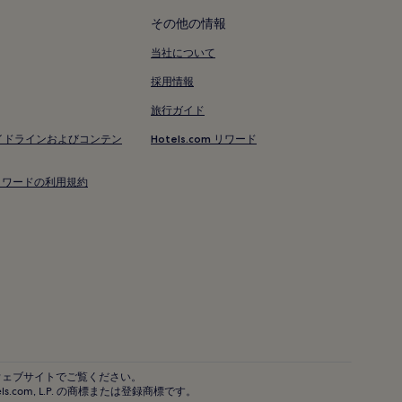
その他の情報
当社について
採用情報
旅行ガイド
イドラインおよびコンテン
Hotels.com リワード
om リワードの利用規約
ウェブサイトでご覧ください。
ロゴは、Hotels.com, L.P. の商標または登録商標です。