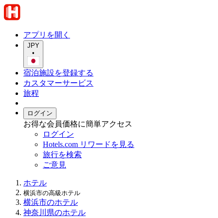
アプリを開く
JPY
•
宿泊施設を登録する
カスタマーサービス
旅程
ログイン
お得な会員価格に簡単アクセス
ログイン
Hotels.com リワードを見る
旅行を検索
ご意見
ホテル
横浜市の高級ホテル
横浜市のホテル
神奈川県のホテル