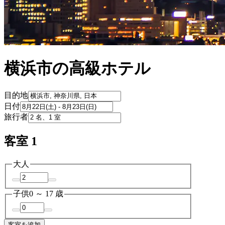
横浜市の高級ホテル
目的地
日付
旅行者
客室 1
大人
子供
0 ～ 17 歳
客室を追加