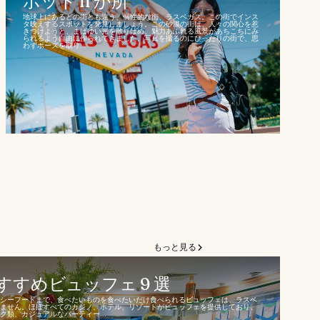
ポット 11 か所
地球上にあるどの街とも違う、個性的な街、ラスベガス。この街でインス
タ映えするスポットを発見しましょう。この砂漠の街は、人々の関心を惹
きつけようと、まばゆい光を散りばめ、魅力あふれる風景があちこちにみ
られるよう自由に作られてきました。写真を撮るのにぴったりの街で、思
わずポーズを取り...
もっと見る
すめビュッフェ 9 選
シーフードまで、食べたいものを食べたいだけ食べられるビュッフェは、ラスベ
ません。ほぼすべてのカジノ、ホテル、リゾートがビュッフェを提供しており、
類、カジュアルなパーティー...