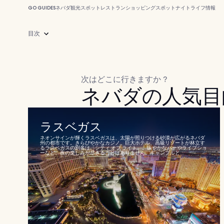
GO GUIDES
ネバダ
観光スポット
レストラン
ショッピングスポット
ナイトライフ
情報
目次
次はどこに行きますか ?
ネバダの人気目
ラスベガス
ネオンサインが輝くラスベガスは、太陽が照りつける砂漠が広がるネバダ
州の都市です。きらびやかなカジノ、巨大ホテル、高級リゾートが林立す
るラスベガスの別名は「シティ オブ ライト」。賑やかなバーやライブショ
ーなど、夜の楽しみが尽きることはありません。ギャンブルと...