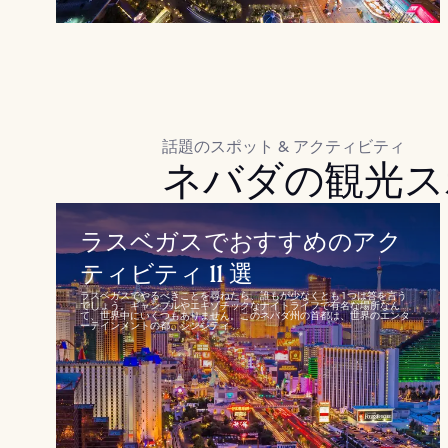
話題のスポット & アクティビティ
ネバダの観光ス
ラスベガスでおすすめのアク
ティビティ 11 選
ラスベガスでやるべきことを尋ねたら、誰もが少なくとも 1 つは答を言う
でしょう。ギャンブルやエキゾチックなナイトライフで有名な場所なん
て、世界中にいくつもありません。このネバダ州の首都は、世界のエンタ
ーテインメントの都、シンシティ...