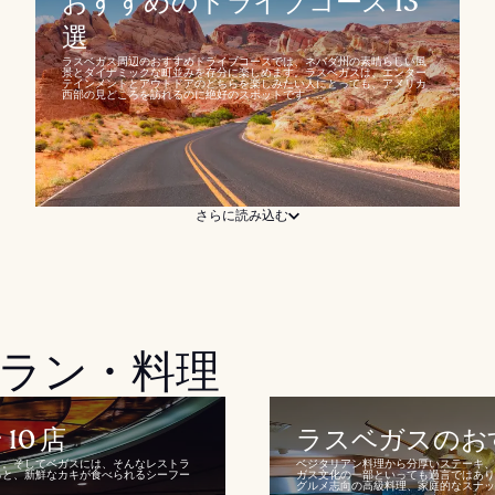
おすすめのドライブコース 13
選
ラスベガス周辺のおすすめドライブコースでは、ネバダ州の素晴らしい風
景とダイナミックな町並みを存分に楽しめます。ラスベガスは、エンター
テインメントとアウトドアのどちらを楽しみたい人にとっても、アメリカ
西部の見どころを訪れるのに絶好のスポットです。...
さらに読み込む
ラン・料理
0 店
ラスベガスのおす
と。そしてベガスには、そんなレストラ
ベジタリアン料理から分厚いステーキ、
ると、新鮮なカキが食べられるシーフー
ガス文化の一部といっても過言ではあり
グルメ志向の高級料理、家庭的なスナック