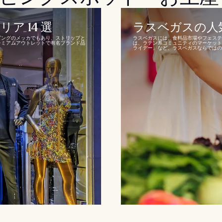
 14 選
ラスベガスの人気
ピングのメッカでもあり、ストリップと
ラスベガスには、食料品市場やフェステ
レミアムアウトレットで有名ブランド品
は、ラテン系コミュニティのマーケット
ライデー」など、ラスベガスならではのユ