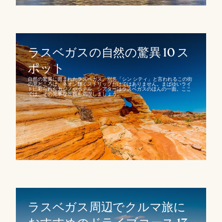
ラスベガスの自然の驚異 10 ス
ポット
自然の驚異に囲まれたラスベガス。別名「シン シティ」と言われるこの街
の見どころは、ネオン輝くストリップだけではありません。まばゆいライ
トに彩られたカジノやホテル、シアターはラスベガスのほんの一面。ここ
では、その見事な景観も満喫しましょう。...
ラスベガス周辺でクルマ旅に