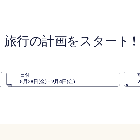
は
口
は
ン
は
は
￥4,744
コ
￥5,826
￥5,271、
￥6,473、
ド
ミ
通
通
カ
常
常
ジ
料
料
ノ
金
金
旅行の計画をスタート !
に
に
つ
つ
い
い
て
て
の
の
詳
詳
細
細
日付
を
を
8月28日(金) - 9月4日(金)
表
表
示。
示。