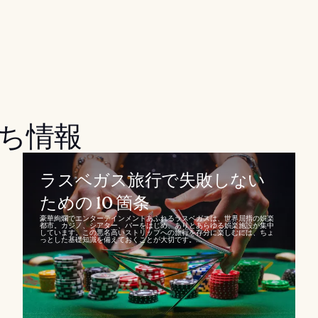
ち情報
ラスベガス旅行で失敗しない
ための 10 箇条
豪華絢爛でエンターテインメントあふれるラスベガスは、世界屈指の娯楽
都市。カジノ、シアター、バーをはじめ、ありとあらゆる娯楽施設が集中
しています。この悪名高いストリップへの旅行を存分に楽しむには、ちょ
っとした基礎知識を備えておくことが大切です。...