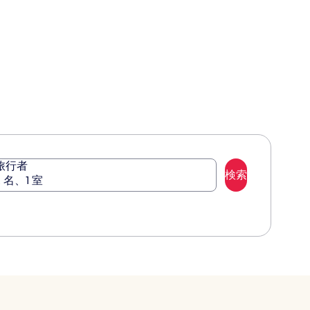
は
口
テ
の
ト
は
は
￥4,129
コ
口
￥4,588、
￥
ル
ラ
ミ
コ
通
通
カ
ス
ミ
常
常
ジ
ベ
料
料
ノ
ガ
金
金
&
ス
に
に
テ
つ
つ
ー
い
い
マ
て
て
パ
の
の
詳
詳
ー
細
細
ク
旅行者
を
を
検索
2 名、1 室
表
表
示。
示