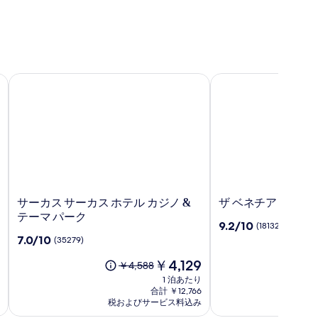
サーカス サーカス ホテル カジノ & テーマ パーク
ザ ベネチアン リゾ
サ
ザ
サーカス サーカス ホテル カジノ &
ザ ベネチアン リゾ
ー
ベ
テーマ パーク
10
9.2/10
(18132)
カ
ネ
段
10
7.0/10
(35279)
ス
チ
階
段
サ
ア
現
中
￥4,129
階
以
以
￥4,588
￥
ー
ン
在
9.2、
中
前
前
1 泊あたり
カ
リ
の
(18132)
7.0、
の
の
合計 ￥12,766
ス
ゾ
料
件
(35279)
税およびサービス料込み
料
料
税
ホ
金
ー
の
件
金
金