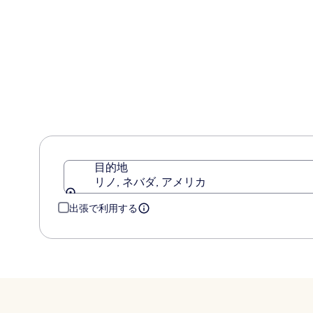
は
口
ド
の
ル
￥12,199
コ
口
TI
&
ミ
コ
ラ
カ
ミ
ス
ジ
ベ
ノ
ガ
ス
-
ハ
ン
ド
リ
目的地
ト
リノ, ネバダ, アメリカ
ゥ
ン
出張で利用する
コ
レ
ク
シ
ョ
ン