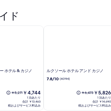
イド
ン コレクション
ホテル & カジノ
ルクソール ホテル アンド カジノ
ル
 ホテル & カジノ
ルクソール ホテル アンド カジノ
ク
10
7.8/10
(40194)
ソ
段
ー
階
ル
現
中
現
￥4,744
￥5,826
以
以
￥5,271
￥6,473
ホ
在
7.8、
在
前
前
1 泊あたり
1 泊あたり
テ
の
(40194)
の
の
の
合計 ￥13,463
合計 ￥14,690
ル
料
件
料
税およびサービス料込み
料
税およびサービス料込み
料
金
ア
の
金
金
金