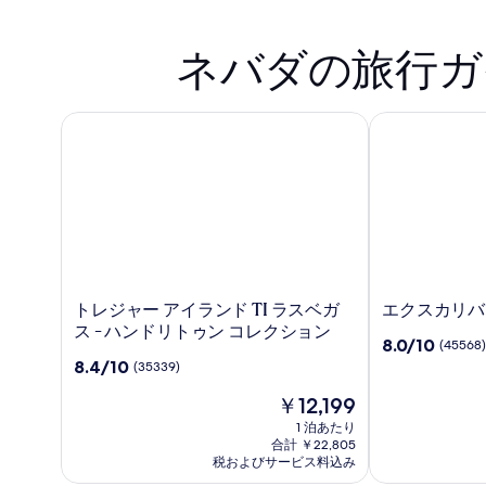
ネバダの旅行ガ
トレジャー アイランド TI ラスベガス - ハンドリトゥ
エクスカリバー 
ト
エ
トレジャー アイランド TI ラスベガ
エクスカリバー
レ
ク
ス - ハンドリトゥン コレクション
10
8.0/10
(45568)
ジ
ス
段
10
8.4/10
(35339)
ャ
カ
階
段
ー
リ
現
中
￥12,199
階
ア
バ
在
8.0、
中
1 泊あたり
イ
ー
の
(45568)
8.4、
合計 ￥22,805
ラ
ホ
料
件
(35339)
税およびサービス料込み
ン
金
テ
の
件