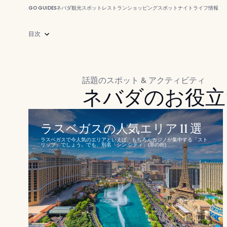
GO GUIDES
ネバダ
観光スポット
レストラン
ショッピングスポット
ナイトライフ
情報
目次
話題のスポット & アクティビティ
ネバダのお役立
ラスベガスの人気エリア 11 選
ラスベガスで今人気のエリアといえば、もちろんカジノが集中する「スト
リップ」でしょう。でも、別名「シン シティ」(罪の街)...