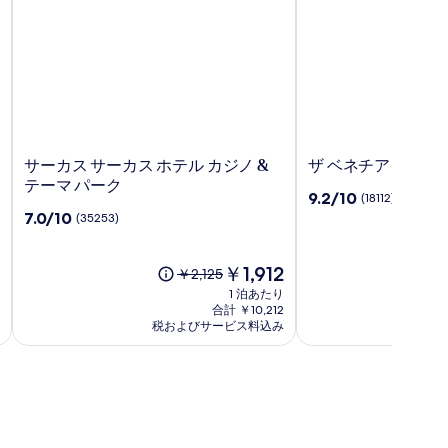
サ
ザ
サーカス サーカス ホテル カジノ &
ザ ベネチアン リゾ
ー
ベ
テーマ パーク
10
9.2/10
(18112)
カ
ネ
段
10
7.0/10
(35253)
ス
チ
階
段
サ
ア
中
階
ー
ン
9.2、
中
現
￥1,912
以
以
￥2,125
￥2
カ
リ
(18112)
7.0、
在
前
前
1 泊あたり
ス
ゾ
件
(35253)
の
の
の
合計 ￥10,212
ホ
ー
の
件
料
税およびサービス料込み
料
料
税
口
テ
の
金
ト
金
金
コ
口
は
ル
ラ
は
は
ミ
コ
￥1,912
￥2,125、
￥2
カ
ス
ミ
通
通
ジ
ベ
常
常
ノ
ガ
料
料
&
ス