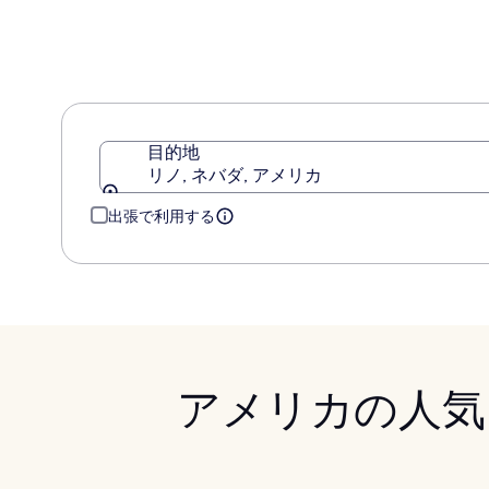
ス
-
ハ
ン
ド
リ
ト
目的地
ゥ
リノ, ネバダ, アメリカ
ン
コ
出張で利用する
レ
ク
シ
ョ
ン
アメリカの人気