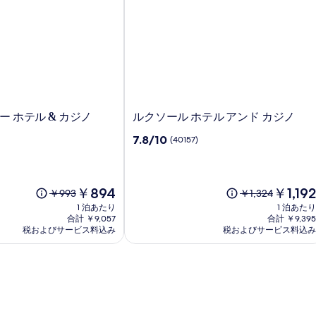
ル
 ホテル & カジノ
ルクソール ホテル アンド カジノ
ク
10
7.8/10
(40157)
ソ
段
ー
階
ル
中
ホ
7.8、
現
現
￥894
￥1,192
以
以
￥993
￥1,324
テ
(40157)
在
在
前
前
1 泊あたり
1 泊あたり
ル
件
の
の
の
の
合計 ￥9,057
合計 ￥9,395
ア
の
料
料
税およびサービス料込み
料
税およびサービス料込み
料
口
金
ン
金
金
金
コ
は
は
ド
は
は
ミ
￥894
￥1,192
￥993、
￥1,324、
カ
通
通
ジ
常
常
ノ
料
料