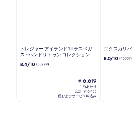
ト
エ
トレジャー アイランド TI ラスベガ
エクスカリバー
レ
ク
ス - ハンドリトゥン コレクション
10
8.0/10
(45537)
ジ
ス
段
10
8.4/10
(35299)
ャ
カ
階
段
ー
リ
中
階
ア
バ
8.0、
中
現
￥6,619
イ
ー
(45537)
8.4、
在
1 泊あたり
ラ
ホ
件
(35299)
の
合計 ￥16,433
ン
テ
の
件
料
税およびサービス料込み
口
ド
の
金
ル
コ
口
は
TI
&
ミ
コ
￥6,619
ラ
カ
ミ
ス
ジ
ベ
ノ
ガ