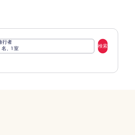
金
金
テ
に
に
ー
つ
つ
マ
い
い
パ
て
て
ー
の
の
詳
詳
ク
細
細
旅行者
を
を
検索
2 名、1 室
表
表
示。
示