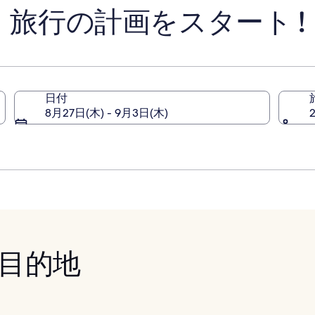
金
金
旅行の計画をスタート !
に
に
つ
つ
い
い
て
て
の
の
詳
詳
細
細
日付
を
を
8月27日(木) - 9月3日(木)
表
表
示。
示。
目的地