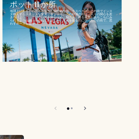
ポット 11 か所
地球上にあるどの街とも違う、個性的な街、ラスベガス。この街でインス
タ映えするスポットを発見しましょう。この砂漠の街は、人々の関心を惹
きつけようと、まばゆい光を散りばめ、魅力あふれる風景があちこちにみ
られるよう自由に作られてきました。写真を撮るのにぴったりの街で、思
わずポーズを取り...