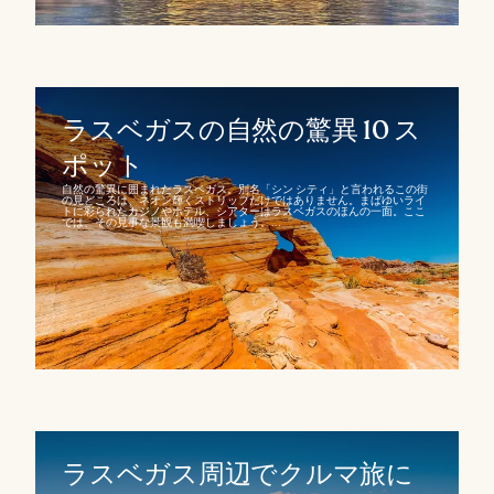
ラスベガスの自然の驚異 10 ス
ポット
自然の驚異に囲まれたラスベガス。別名「シン シティ」と言われるこの街
の見どころは、ネオン輝くストリップだけではありません。まばゆいライ
トに彩られたカジノやホテル、シアターはラスベガスのほんの一面。ここ
では、その見事な景観も満喫しましょう。...
ラスベガス周辺でクルマ旅に