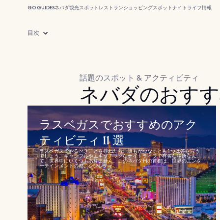
GO GUIDES
ネバダ
観光スポット
レストラン
ショッピングスポット
ナイトライフ
情報
目次
話題のスポット & アクティビティ
ネバダのおすす
ラスベガスでおすすめのアク
ティビティ 11 選
ラスベガスでやるべきことを尋ねたら、誰もが少なくとも 1 つは答を言う
でしょう。ギャンブルやエキゾチックなナイトライフで有名な場所なん
て、世界中にいくつもありません。このネバダ州の首都は、世界のエンタ
ーテインメントの都、シンシティ...