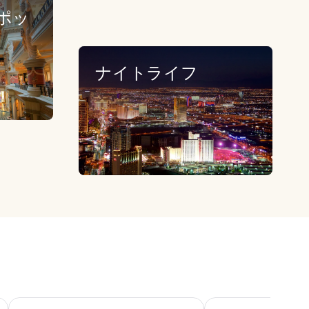
ポッ
ナイトライフ
サーカス サーカス ホテル カジノ & テーマ パーク
ザ ベネチアン リゾ