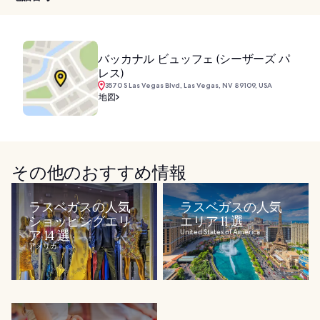
バッカナル ビュッフェ (シーザーズ パ
レス)
3570 S Las Vegas Blvd, Las Vegas, NV 89109, USA
地図
その他のおすすめ情報
ラスベガスの人気
ラスベガスの人気
ショッピングエリ
エリア 11 選
ア 14 選
United States of America
アメリカ