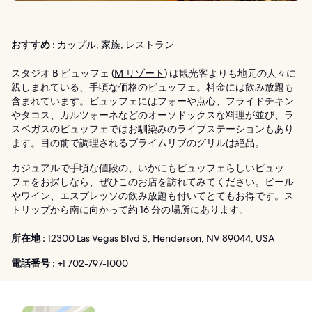
おすすめ :
カップル, 家族, レストラン
スタジオ B ビュッフェ (
M リゾート
) は観光客よりも地元の人々に
親しまれている、手頃な価格のビュッフェ。料金には飲み放題も
含まれています。ビュッフェにはフォーや点心、フライドチキン
やタコス、カルツォーネなどのオーソドックスな料理が並び、ラ
スベガスのビュッフェではお馴染みのライブステーションもあり
ます。目の前で調理されるプライムリブのグリルは絶品。
カジュアルで手頃な値段の、いかにもビュッフェらしいビュッ
フェをお探しなら、ぜひこのお店を訪れてみてください。ビール
やワイン、エスプレッソの飲み放題も付いてとてもお得です。ス
トリップから南に向かって約 16 分の場所にあります。
所在地 :
12300 Las Vegas Blvd S, Henderson, NV 89044, USA
電話番号 :
+1 702-797-1000