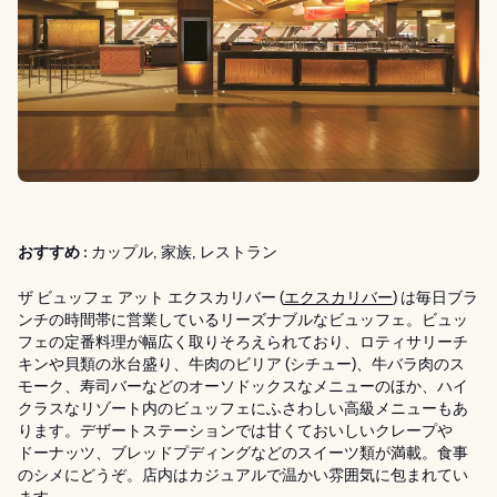
おすすめ :
カップル, 家族, レストラン
ザ ビュッフェ アット エクスカリバー (
エクスカリバー
) は毎日ブラ
ンチの時間帯に営業しているリーズナブルなビュッフェ。ビュッ
フェの定番料理が幅広く取りそろえられており、ロティサリーチ
キンや貝類の氷台盛り、牛肉のビリア (シチュー)、牛バラ肉のス
モーク、寿司バーなどのオーソドックスなメニューのほか、ハイ
クラスなリゾート内のビュッフェにふさわしい高級メニューもあ
ります。デザートステーションでは甘くておいしいクレープや
ドーナッツ、ブレッドプディングなどのスイーツ類が満載。食事
のシメにどうぞ。店内はカジュアルで温かい雰囲気に包まれてい