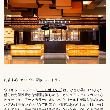
おすすめ :
カップル, 家族, レストラン
ウィキッド スプーン (
コスモポリタン
) は、小さな器に 1 つひとつ
盛られた個性豊かな料理を楽しめる、カジュアルでエレガントな
ビュッフェ。アースカラーにオレンジとゴールドが散りばめられ
た店内はモダンで上品な雰囲気で、料理はあらかじめ小皿に分け
られており、自分で取り分ける必要がないため、心ゆくまで食事