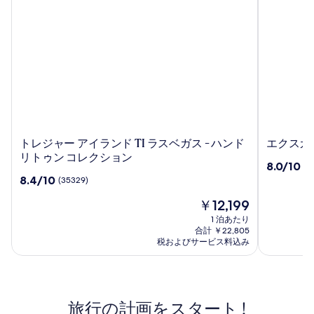
ト
エ
トレジャー アイランド TI ラスベガス - ハンド
エクスカリ
レ
ク
リトゥン コレクション
10
8.0/10
(4
ジ
ス
段
10
8.4/10
(35329)
ャ
カ
階
段
ー
リ
現
中
￥12,199
階
ア
バ
在
8.0、
中
1 泊あたり
イ
ー
の
(45563)
8.4、
合計 ￥22,805
ラ
ホ
料
件
(35329)
税およびサービス料込み
ン
金
テ
の
件
は
口
ド
の
ル
￥12,199
コ
口
TI
&
ミ
コ
ラ
カ
旅行の計画をスタート !
ミ
ス
ジ