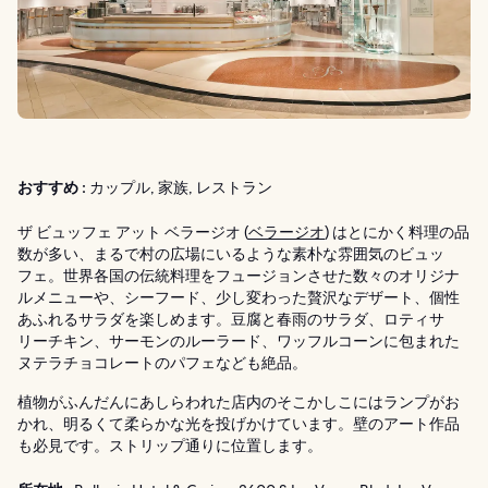
おすすめ :
カップル, 家族, レストラン
ザ ビュッフェ アット ベラージオ (
ベラージオ
) はとにかく料理の品
数が多い、まるで村の広場にいるような素朴な雰囲気のビュッ
フェ。世界各国の伝統料理をフュージョンさせた数々のオリジナ
ルメニューや、シーフード、少し変わった贅沢なデザート、個性
あふれるサラダを楽しめます。豆腐と春雨のサラダ、ロティサ
リーチキン、サーモンのルーラード、ワッフルコーンに包まれた
ヌテラチョコレートのパフェなども絶品。
植物がふんだんにあしらわれた店内のそこかしこにはランプがお
かれ、明るくて柔らかな光を投げかけています。壁のアート作品
も必見です。ストリップ通りに位置します。