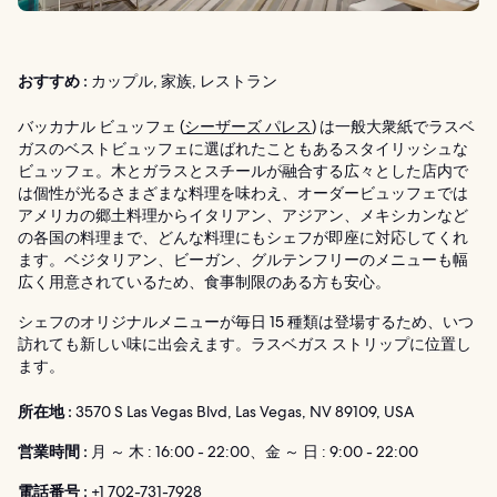
おすすめ :
カップル, 家族, レストラン
バッカナル ビュッフェ (
シーザーズ パレス
) は一般大衆紙でラスベ
ガスのベストビュッフェに選ばれたこともあるスタイリッシュな
ビュッフェ。木とガラスとスチールが融合する広々とした店内で
は個性が光るさまざまな料理を味わえ、オーダービュッフェでは
アメリカの郷土料理からイタリアン、アジアン、メキシカンなど
の各国の料理まで、どんな料理にもシェフが即座に対応してくれ
ます。ベジタリアン、ビーガン、グルテンフリーのメニューも幅
広く用意されているため、食事制限のある方も安心。
シェフのオリジナルメニューが毎日 15 種類は登場するため、いつ
訪れても新しい味に出会えます。ラスベガス ストリップに位置し
ます。
所在地 :
3570 S Las Vegas Blvd, Las Vegas, NV 89109, USA
営業時間 :
月 ～ 木 : 16:00 - 22:00、金 ～ 日 : 9:00 - 22:00
電話番号 :
+1 702-731-7928