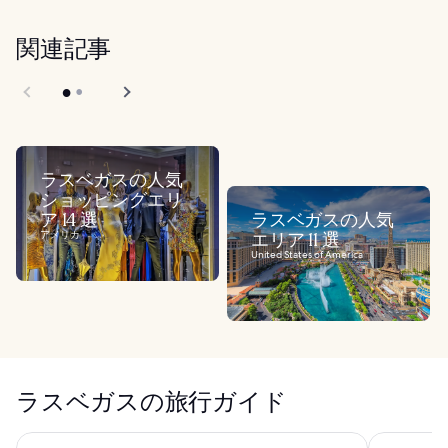
関連記事
ラスベガスの人気
ショッピングエリ
ア 14 選
ラスベガスの人気
アメリカ
エリア 11 選
United States of America
ラスベガスの旅行ガイド
トレジャー アイランド TI ラスベガス - ハンドリトゥン コ
エクスカリ