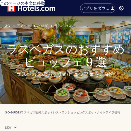
このページの本文に移動
アプリをダウン
ロード
GO
アメリカ
ネバダ
ラスベガス
ラスベガスのおすすめ
ビュッフェ 9 選
ラスベガスのおすすめビュッフェをご紹介
GO GUIDES
ラスベガス
観光スポット
レストラン
ショッピングスポット
ナイトライフ
情報
目次