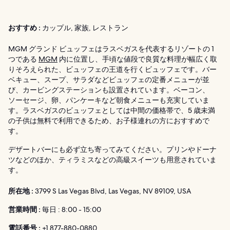
おすすめ :
カップル, 家族, レストラン
MGM グランド ビュッフェはラスベガスを代表するリゾートの 1
つである
MGM
内に位置し、手頃な値段で良質な料理が幅広く取
りそろえられた、ビュッフェの王道を行くビュッフェです。バー
ベキュー、スープ、サラダなどビュッフェの定番メニューが並
び、カービングステーションも設置されています。ベーコン、
ソーセージ、卵、パンケーキなど朝食メニューも充実していま
す。ラスベガスのビュッフェとしては中間の価格帯で、5 歳未満
の子供は無料で利用できるため、お子様連れの方におすすめで
す。
デザートバーにも必ず立ち寄ってみてください。プリンやドーナ
ツなどのほか、ティラミスなどの高級スイーツも用意されていま
す。
所在地 :
3799 S Las Vegas Blvd, Las Vegas, NV 89109, USA
営業時間 :
毎日 : 8:00 - 15:00
電話番号 :
+1 877-880-0880