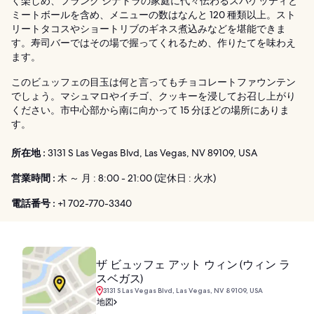
く楽しめ、フランク シナトラの家庭に代々伝わるスパゲッティと
ミートボールを含め、メニューの数はなんと 120 種類以上。スト
リートタコスやショートリブのギネス煮込みなどを堪能できま
す。寿司バーではその場で握ってくれるため、作りたてを味わえ
ます。
このビュッフェの目玉は何と言ってもチョコレートファウンテン
でしょう。マシュマロやイチゴ、クッキーを浸してお召し上がり
ください。市中心部から南に向かって 15 分ほどの場所にありま
す。
所在地 :
3131 S Las Vegas Blvd, Las Vegas, NV 89109, USA
営業時間 :
木 ～ 月 : 8:00 - 21:00 (定休日 : 火水)
電話番号 :
+1 702-770-3340
ザ ビュッフェ アット ウィン (ウィン ラ
スベガス)
3131 S Las Vegas Blvd, Las Vegas, NV 89109, USA
地図