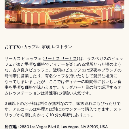
おすすめ :
カップル, 家族, レストラン
サーカス ビュッフェ (
サーカス サーカス
) は、ラスベガスのビュッ
フェがまだ手頃な価格でディナーを楽しめる場所だった頃のよう
な、古き良きビュッフェ。近頃のビュッフェは深夜やブランチの
時間帯に営業したり、有名シェフを招いたりして贅沢な場所に
なってしまいましたが、ここではディナーの時間帯においしい食
事を手頃な価格で味わえます。サラダバーと目の前で調理するオ
ムレツステーションは常連客に根強い人気です。
3 歳以下のお子様は料金が無料なので、家族連れにもぴったりで
す。アルコールは料理とは別にカウンターで購入できます。スト
リップから南に向かって 10 分の場所にあります。
所在地 :
2880 Las Vegas Blvd S, Las Vegas, NV 89109, USA