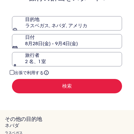
ベ
ノ
ガ
ス
目的地
-
ラスベガス, ネバダ, アメリカ
ハ
ン
日付
ド
8月28日(金) - 9月4日(金)
リ
ト
旅行者
ゥ
2 名、1 室
ン
コ
出張で利用する
レ
ク
検索
シ
ョ
ン
その他の目的地
ネバダ
ラスベガス