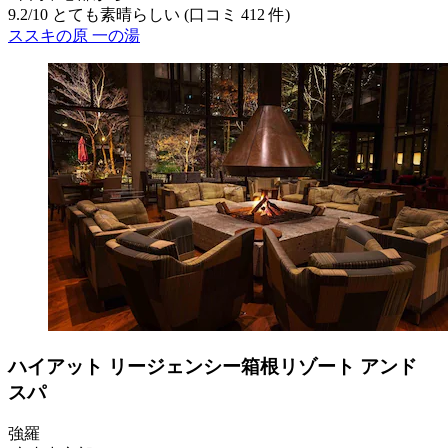
9.2
/
10
とても素晴らしい (口コミ 412 件)
ススキの原 一の湯
ハイアット リージェンシー箱根リゾート アンド
スパ
強羅