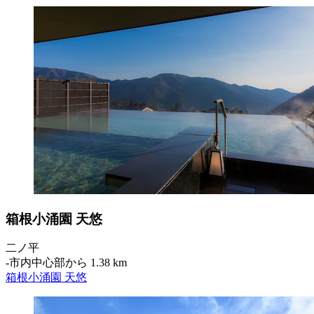
箱根小涌園 天悠
二ノ平
‐
市内中心部から 1.38 km
箱根小涌園 天悠