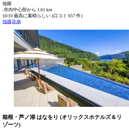
強羅
‐
市内中心部から 1.61 km
10
/
10
最高に素晴らしい (口コミ 657 件)
強羅花扇
箱根・芦ノ湖 はなをり (オリックスホテルズ＆リ
ゾーツ)