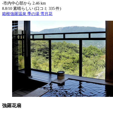
‐
市内中心部から 2.46 km
8.8
/
10
素晴らしい (口コミ 335 件)
箱根強羅温泉 季の湯 雪月花
強羅花扇