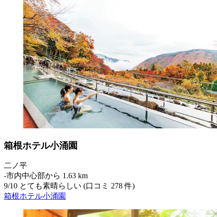
箱根ホテル小涌園
二ノ平
‐
市内中心部から 1.63 km
9
/
10
とても素晴らしい (口コミ 278 件)
箱根ホテル小涌園