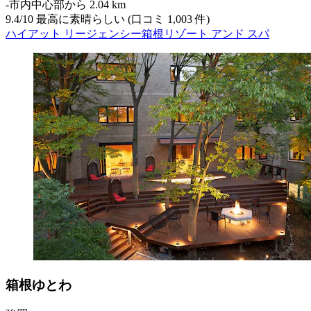
‐
市内中心部から 2.04 km
9.4
/
10
最高に素晴らしい (口コミ 1,003 件)
ハイアット リージェンシー箱根リゾート アンド スパ
箱根ゆとわ