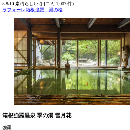
8.8
/
10
素晴らしい (口コミ 1,003 件)
ラフォーレ箱根強羅 湯の棲
箱根強羅温泉 季の湯 雪月花
強羅