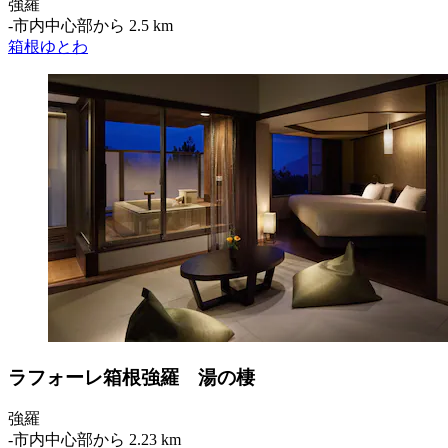
強羅
‐
市内中心部から 2.5 km
箱根ゆとわ
ラフォーレ箱根強羅 湯の棲
強羅
‐
市内中心部から 2.23 km