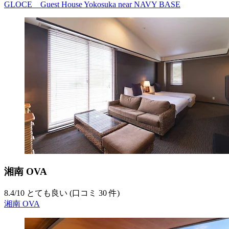
GLOCE Guest House Yokosuka near NAVY BASE
湘南 OVA
8.4
/
10
とても良い (口コミ 30 件)
湘南 OVA