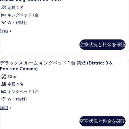
る
ー
ル
King
ル
ム
ビ
ン
定員 2 名
ク
Room
ビ
ュ
イ
ベ
キングベッド 1 台
Pool
ー
ュ
ー
の
View
ッ
WiFi (無料)
ン
ー
詳
の
ベ
ド
Deluxe
詳細
細
の
ッ
King
す
2
ド
す
Room
台
べ
空室状況と料金を確認
2
Pool
べ
台
禁
て
View
て
禁
の
煙
の
羽毛の掛け布団、ピロートップベッド、
デ
煙
9
詳
デラックス ルーム キングベッド 1 台 禁煙 (District 3 &
の
プ
プ
写
ラ
細
Poolside Cabana)
写
ー
ー
真
ッ
ル
33 ㎡
真
ル
ビ
を
ク
定員 4 名
を
ュ
ビ
表
ス
キングベッド 1 台
ー
表
ュ
示
ル
の
WiFi (無料)
示
詳
ー
す
ー
細
デ
詳細
す
の
る
ム
ラ
る
ッ
す
キ
空室状況と料金を確認
ク
べ
ン
ス