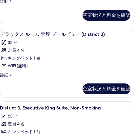
デ
詳細
の
1
ー
ラ
喫
台
写
ム
ッ
喫
煙
空室状況と料金を確認
真
ク
煙
禁
可
ス
可
を
煙
ル
(District
(District
羽毛の掛け布団、ピロートップベッド、
デ
表
6
ー
デラックス ルーム 禁煙 プールビュー (District 3)
シ
3)
3)
ラ
ム
示
の
テ
33 ㎡
の
禁
詳
ッ
す
煙
ィ
定員 4 名
細
す
ク
シ
る
ビ
キングベッド 1 台
べ
テ
ス
ィ
ュ
WiFi (無料)
て
ル
ビ
ー
デ
詳細
の
ュ
ー
ラ
(District
ー
写
ム
ッ
(District
3)
空室状況と料金を確認
真
ク
3)
禁
の
ス
の
を
煙
ル
す
詳
District
羽毛の掛け布団、ピロートップベッド、
表
6
ー
District 3, Executive King Suite, Non-Smoking
プ
細
べ
3,
ム
示
ー
63 ㎡
禁
Executive
て
す
煙
ル
定員 4 名
King
の
プ
る
Suite,
ビ
キングベッド 1 台
ー