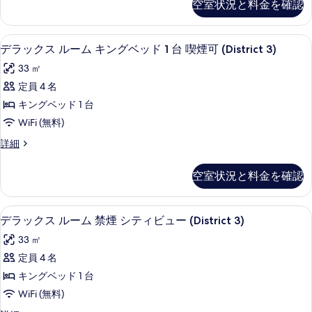
台
禁
空室状況と料金を確認
を
ク
禁
ダ
煙
ス
煙
表
ブ
ル
(District
(District
羽毛の掛け布団、ピロートップベッド、
デ
示
7
ー
デラックス ルーム キングベッド 1 台 喫煙可 (District 3)
ル
3)
3)
ラ
ム
す
の
ベ
33 ㎡
の
ダ
詳
ッ
る
ブ
ッ
定員 4 名
細
す
ク
ル
ド
キングベッド 1 台
べ
ベ
ス
2
ッ
WiFi (無料)
て
ル
ド
台
デ
詳細
の
2
ー
ラ
喫
台
写
ム
ッ
喫
煙
空室状況と料金を確認
真
ク
煙
キ
可
ス
可
を
ン
ル
(District
(District
羽毛の掛け布団、ピロートップベッド、
デ
表
7
ー
デラックス ルーム 禁煙 シティビュー (District 3)
グ
3)
3)
ラ
ム
示
の
ベ
33 ㎡
の
キ
詳
ッ
す
ン
ッ
定員 4 名
細
す
ク
グ
る
ド
キングベッド 1 台
べ
ベ
ス
1
ッ
WiFi (無料)
て
ル
ド
台