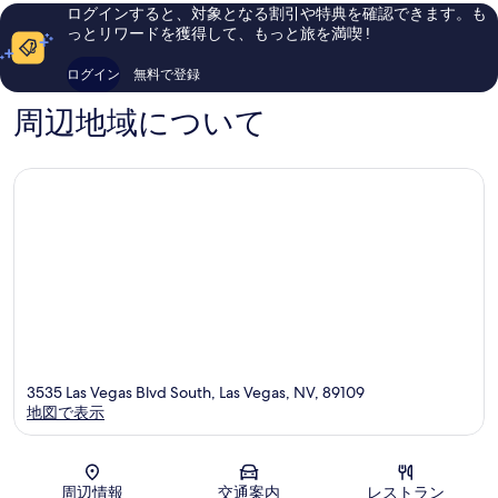
ノ
ラ
ミ
件
ログインすると、対象となる割引や特典を確認できます。も
ラ
ス
24,072
の
っとリワードを獲得して、もっと旅を満喫 !
ス
ベ
件
口
ベ
ガ
件
コ
ログイン
無料で登録
ガ
ス
の
ミ
ス
ス
口
周辺地域について
ス
ト
コ
ト
リ
ミ
リ
ッ
ッ
プ
プ
3535 Las Vegas Blvd South, Las Vegas, NV, 89109
地図で表示
地図
周辺情報
交通案内
レストラン