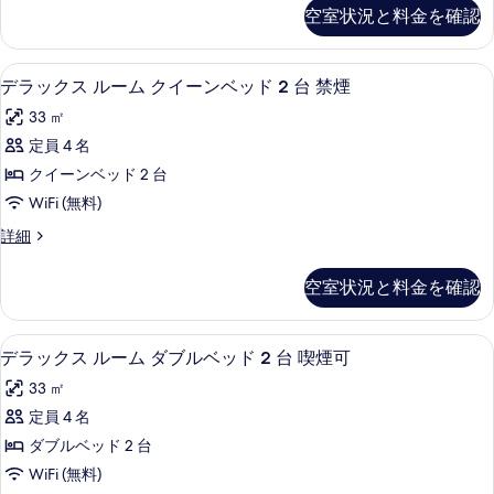
ム
ッ
禁
煙
空室状況と料金を確認
ク
煙
ダ
の
ス
の
ブ
ル
詳
す
羽毛の掛け布団、ピロートップベッド、
デ
7
ー
デラックス ルーム クイーンベッド 2 台 禁煙
ル
細
べ
ラ
ム
ベ
33 ㎡
ダ
て
ッ
ブ
ッ
定員 4 名
の
ク
ル
ド
クイーンベッド 2 台
ベ
写
ス
2
ッ
WiFi (無料)
真
ル
ド
台
デ
詳細
2
を
ー
ラ
禁
台
表
ム
ッ
禁
煙
空室状況と料金を確認
ク
示
煙
ク
の
ス
の
す
イ
ル
詳
す
羽毛の掛け布団、ピロートップベッド、
デ
8
ー
デラックス ルーム ダブルベッド 2 台 喫煙可
る
ー
細
べ
ラ
ム
ン
33 ㎡
ク
て
ッ
イ
ベ
定員 4 名
の
ク
ー
ッ
ダブルベッド 2 台
ン
写
ス
ベ
ド
WiFi (無料)
真
ル
ッ