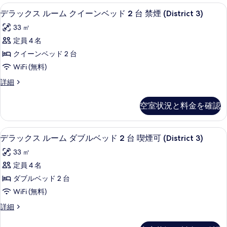
ブ
ル
3)
3)
羽毛の掛け布団、ピロートップベッド、
デ
5
ー
デラックス ルーム クイーンベッド 2 台 禁煙 (District 3)
ル
の
の
ラ
ム
詳
ベ
33 ㎡
す
ダ
細
ッ
ブ
ッ
定員 4 名
べ
ク
ル
ド
クイーンベッド 2 台
て
ベ
ス
2
ッ
WiFi (無料)
の
ル
ド
台
デ
詳細
写
2
ー
ラ
禁
台
真
ム
ッ
禁
煙
空室状況と料金を確認
を
ク
煙
ク
(District
ス
(District
表
イ
ル
3)
3)
羽毛の掛け布団、ピロートップベッド、
デ
示
5
ー
デラックス ルーム ダブルベッド 2 台 喫煙可 (District 3)
ー
の
の
ラ
ム
す
詳
ン
33 ㎡
す
ク
細
ッ
る
イ
ベ
定員 4 名
べ
ク
ー
ッ
ダブルベッド 2 台
て
ン
ス
ベ
ド
WiFi (無料)
の
ル
ッ
2
デ
詳細
写
ド
ー
ラ
台
2
真
ム
ッ