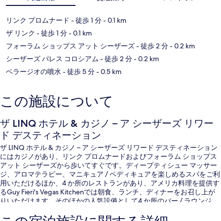
リンク プロムナード
- 徒歩 1 分
- 0.1 km
ザ リンク
- 徒歩 1 分
- 0.1 km
フォーラム ショップス アット シーザーズ
- 徒歩 2 分
- 0.2 km
シーザーズ パレス コロシアム
- 徒歩 2 分
- 0.2 km
ベラージオの噴水
- 徒歩 5 分
- 0.5 km
この施設について
ザ LINQ ホテル & カジノ – ア シーザーズ リワー
ド デスティネーション
ザ LINQ ホテル & カジノ – ア シーザーズ リワード デスティネーション
にはカジノがあり、リンク プロムナードおよびフォーラム ショップス
アット シーザーズから歩いてすぐです。ディープティシュー マッサー
ジ、アロマテラピー、マニキュア / ペディキュアを楽しめるスパをご利
用いただけるほか、4 か所のレストランがあり、アメリカ料理を提供す
るGuy Fieri's Vegas Kitchenでは朝食、ランチ、ディナーをお召し上が
りいただけます。そのほかの人気設備として4 か所のバー / ラウンジ、
24 時間営業のフィットネスセンター、およびスチームサウナがありま
す。中心部というロケーションや周辺の観光スポットが旅行者の高い評