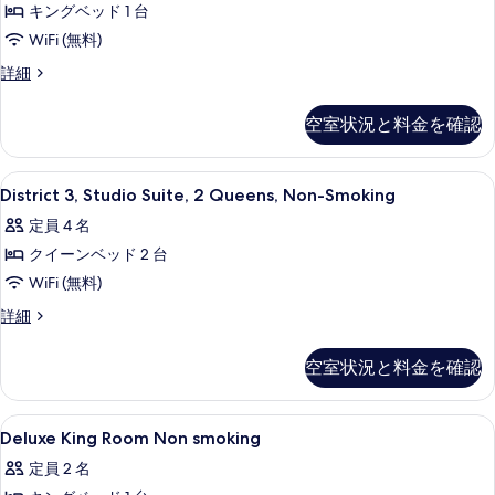
キングベッド 1 台
表
オ
WiFi (無料)
示
ス
ス
詳細
す
イ
タ
る
ー
ジ
空室状況と料金を確認
オ
ト
ス
キ
イ
District
District 3, Studio Suite, 
4
ー
District 3, Studio Suite, 2 Queens, Non-Smoking
ン
3,
ト
グ
定員 4 名
キ
Studio
ン
ベ
クイーンベッド 2 台
Suite,
グ
2
ッ
WiFi (無料)
ベ
Queens,
ッ
ド
District
詳細
ド
Non-
3,
1
1
Studio
Smoking
台
空室状況と料金を確認
台
Suite,
の
禁
禁
2
煙
す
Queens,
煙
Deluxe
羽毛の掛け布団、ピロートップベッド、
の
5
Non-
Deluxe King Room Non smoking
べ
King
詳
の
Smoking
定員 2 名
細
て
の
Room
す
詳