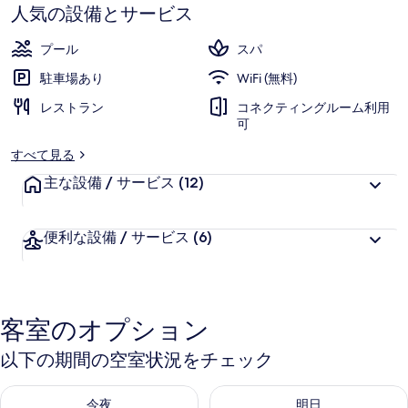
ワ
す
人気の設備とサービス
ー
プール
スパ
ド
駐車場あり
WiFi (無料)
デ
レストラン
コネクティングルーム利用
ス
可
テ
すべて見る
ィ
主な設備 / サービス
(12)
ネ
ー
便利な設備 / サービス
(6)
シ
ョ
客室のオプション
ン
の
以下の期間の空室状況をチェック
写
今夜 8月 8 - 8月 9 の空室状況をチェック
明日 8月 9 - 8月 10 の空室
今夜
明日