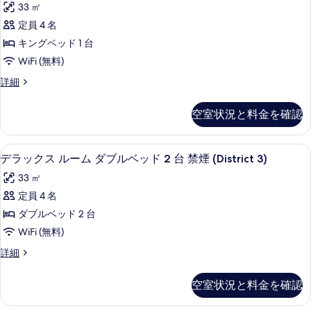
Poolside
べ
33 ㎡
In,
Cabana)
Cabana)
の
ッ
Non-
て
定員 4 名
の
の
す
ク
Smoking
詳
の
キングベッド 1 台
の
す
べ
細
ス
写
詳
WiFi (無料)
べ
て
ル
細
真
デ
詳細
て
の
ー
ラ
を
の
写
ム
ッ
空室状況と料金を確認
表
ク
写
真
キ
ス
示
真
を
ン
ル
羽毛の掛け布団、ピロートップベッド、
デ
す
7
ー
を
デラックス ルーム ダブルベッド 2 台 禁煙 (District 3)
表
グ
ラ
る
ム
表
示
ベ
33 ㎡
キ
ッ
示
ン
す
ッ
定員 4 名
ク
グ
す
る
ド
ダブルベッド 2 台
ベ
ス
る
1
ッ
WiFi (無料)
ル
ド
台
デ
詳細
1
ー
ラ
禁
台
ム
ッ
禁
煙
空室状況と料金を確認
ク
煙
ダ
(District
ス
(District