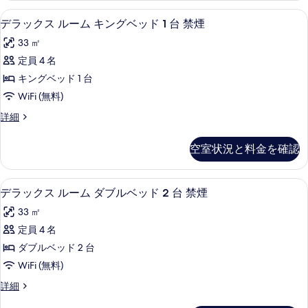
の
真
羽毛の掛け布団、ピロートップベッド、
デ
10
詳
デラックス ルーム キングベッド 1 台 禁煙
を
ラ
細
33 ㎡
表
ッ
定員 4 名
示
ク
キングベッド 1 台
す
ス
WiFi (無料)
る
ル
デ
詳細
ー
ラ
ム
ッ
空室状況と料金を確認
ク
キ
ス
ン
ル
羽毛の掛け布団、ピロートップベッド、
デ
6
ー
デラックス ルーム ダブルベッド 2 台 禁煙
グ
ラ
ム
ベ
33 ㎡
キ
ッ
ン
ッ
定員 4 名
ク
グ
ド
ダブルベッド 2 台
ベ
ス
1
ッ
WiFi (無料)
ル
ド
台
デ
詳細
1
ー
ラ
禁
台