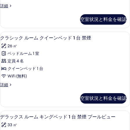
ル
デ
詳細
す
ー
ラ
る
ム
ッ
空室状況と料金を確認
ク
キ
ス
ン
ル
羽毛の掛け布団、ピロートップベッド、
ク
5
ー
クラシック ルーム クイーンベッド 1 台 禁煙
グ
ラ
ム
ベ
26 ㎡
キ
シ
ン
ッ
ベッドルーム 1 室
ッ
グ
ド
定員 4 名
ベ
ク
1
ッ
クイーンベッド 1 台
ル
ド
台
WiFi (無料)
1
ー
禁
台
ク
詳細
ム
禁
ラ
煙
煙
ク
シ
(Strip
空室状況と料金を確認
(Strip
ッ
イ
View)
View)
ク
ー
の
ル
の
羽毛の掛け布団、ピロートップベッド、
デ
詳
7
ー
デラックス ルーム キングベッド 1 台 禁煙 プールビュー
ン
す
細
ラ
ム
ベ
33 ㎡
べ
ク
ッ