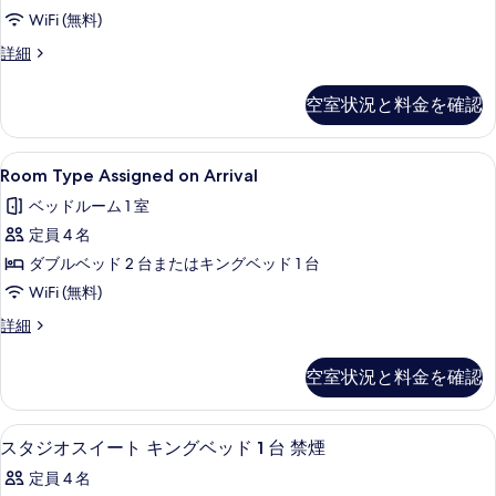
写
Non-
ル
ュ
WiFi (無料)
真
ビ
Smoking
ー
District
詳細
を
ュ
の
3,
(District
ー
表
Executive
す
(District
3)
空室状況と料金を確認
King
示
3)
べ
の
Suite,
の
す
Non-
て
す
詳
Room
Room Type Assigned on Arrival | 外観
6
Smoking
る
Room Type Assigned on Arrival
細
の
べ
Type
の
ベッドルーム 1 室
写
詳
Assigned
て
細
定員 4 名
on
真
の
Arrival
ダブルベッド 2 台またはキングベッド 1 台
を
写
の
WiFi (無料)
表
真
す
Room
詳細
示
を
Type
べ
す
表
Assigned
て
空室状況と料金を確認
る
on
示
の
Arrival
す
の
写
スタジオスイート キングベッド 1 台
ス
4
詳
る
スタジオスイート キングベッド 1 台 禁煙
真
タ
細
定員 4 名
を
ジ