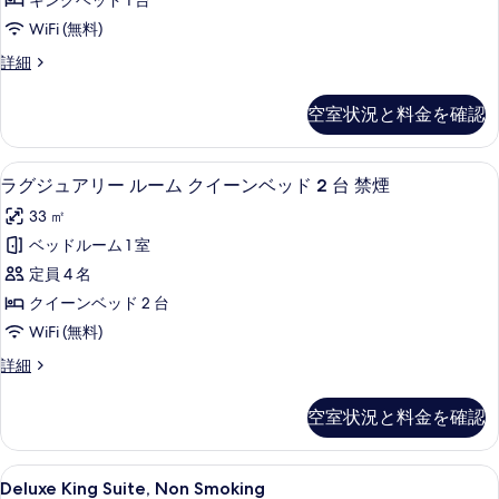
ド
キングベッド 1 台
ベ
の
ア
2
ッ
WiFi (無料)
写
リ
ド
台
ラ
詳細
2
真
ー
グ
禁
台
を
ル
ジ
禁
煙
空室状況と料金を確認
ュ
表
煙
ー
シ
ア
シ
示
ム
リ
テ
テ
羽毛の掛け布団、ピロートップベッド、
ラ
6
ー
ラグジュアリー ルーム クイーンベッド 2 台 禁煙
す
キ
ィ
ィ
グ
ル
ビ
る
ン
33 ㎡
ー
ビ
ュ
ジ
ム
グ
ベッドルーム 1 室
ー
ュ
ュ
キ
の
ベ
定員 4 名
ン
ー
ア
詳
グ
ッ
クイーンベッド 2 台
細
の
リ
ベ
ド
WiFi (無料)
ッ
す
ー
1
ド
ラ
詳細
べ
ル
1
グ
台
て
台
ー
ジ
禁
空室状況と料金を確認
禁
ュ
の
ム
煙
煙
ア
写
ク
の
リ
の
Deluxe
羽毛の掛け布団、ピロートップベッド、
詳
7
ー
Deluxe King Suite, Non Smoking
真
イ