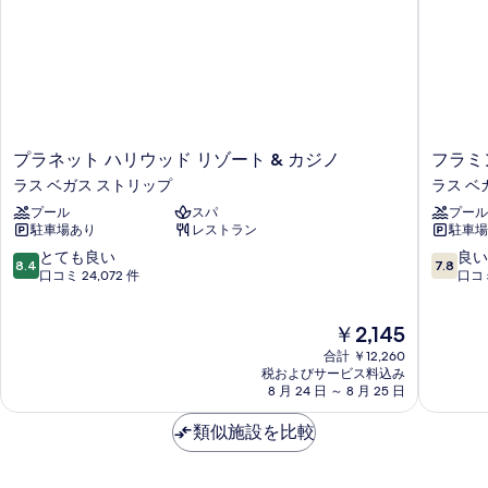
真
を
表
示
す
る
プ
フ
プラネット ハリウッド リゾート & カジノ
フラミ
ラ
ラ
ラス ベガス ストリップ
ラス ベ
ネ
ミ
プール
スパ
プール
ッ
ン
駐車場あり
レストラン
駐車場
ト
ゴ
ハ
ラ
10
10
とても良い
良い
8.4
7.8
リ
ス
段
段
口コミ 24,072 件
口コミ
ウ
ベ
階
階
ッ
ガ
中
中
現
￥2,145
ド
ス
8.4、
7.8、
在
リ
ホ
と
良
合計 ￥12,260
の
ゾ
テ
て
い、
税およびサービス料込み
料
ー
8 月 24 日 ～ 8 月 25 日
ル
も
口
金
ト
&
良
コ
は
&
類似施設を比較
カ
い、
ミ
￥2,145
カ
ジ
口
31,456
ジ
ノ
コ
件