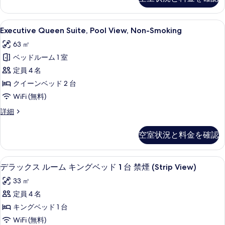
Non-
表
写
Smoking
示
の
真
Executive
羽毛の掛け布団、ピロートップベッド、
7
詳
Executive Queen Suite, Pool View, Non-Smoking
す
Queen
を
細
る
63 ㎡
Suite,
表
ベッドルーム 1 室
Pool
示
View,
定員 4 名
す
Non-
クイーンベッド 2 台
る
Smoking
WiFi (無料)
の
Executive
詳細
す
Queen
Suite,
べ
空室状況と料金を確認
Pool
て
View,
Non-
の
羽毛の掛け布団、ピロートップベッド、
デ
8
Smoking
デラックス ルーム キングベッド 1 台 禁煙 (Strip View)
写
ラ
の
33 ㎡
真
詳
ッ
細
定員 4 名
を
ク
キングベッド 1 台
表
ス
WiFi (無料)
示