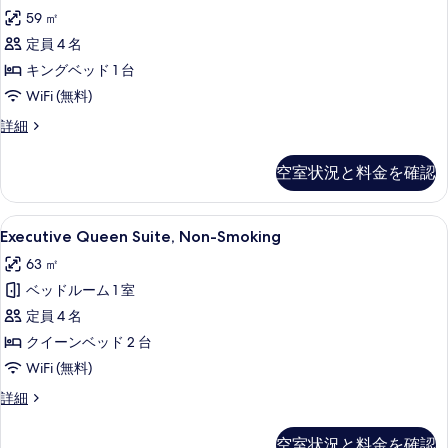
King
す
細
ル
を
ー
59 ㎡
ー
Suite,
べ
ム
表
ン
定員 4 名
Non
て
ク
示
Smoking
ベ
キングベッド 1 台
イ
の
の
す
ー
ッ
WiFi (無料)
写
ン
す
る
ド
Deluxe
詳細
ベ
真
King
べ
2
ッ
を
Suite,
ド
台
て
空室状況と料金を確認
Non
表
2
禁
の
Smoking
台
示
の
禁
煙
写
Executive
羽毛の掛け布団、ピロートップベッド、
6
詳
Executive Queen Suite, Non-Smoking
す
煙
Queen
の
真
細
の
る
63 ㎡
Suite,
す
詳
を
ベッドルーム 1 室
Non-
細
べ
表
Smoking
定員 4 名
て
示
の
クイーンベッド 2 台
の
す
す
WiFi (無料)
写
る
べ
Executive
詳細
真
Queen
て
を
Suite,
の
空室状況と料金を確認