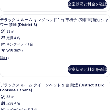
ム
ッ
(District
3)
空室状況と料金を確認
写
ク
3)
禁
の
ス
真
の
煙
ル
す
詳
羽毛の掛け布団、ピロートップベッド、
デ
を
8
ー
デラックス ルーム キングベッド 1 台 車椅子で利用可能なシャ
プ
細
べ
ラ
ム
表
ワー 禁煙 (District 3)
ー
禁
て
ッ
示
33 ㎡
煙
ル
の
ク
プ
す
定員 4 名
ビ
ー
写
ス
る
キングベッド 1 台
ル
ュ
真
ル
ビ
WiFi (無料)
ー
を
ュ
ー
デ
詳細
(District
ー
表
ム
ラ
(District
3)
ッ
示
3)
キ
空室状況と料金を確認
の
ク
の
す
ン
ス
す
詳
る
ル
グ
細
羽毛の掛け布団、ピロートップベッド、
デ
べ
6
ー
デラックス ルーム クイーンベッド 2 台 禁煙 (District 3 Dlx
ベ
ラ
ム
て
Poolside Cabana)
キ
ッ
ッ
の
33 ㎡
ン
ド
ク
写
グ
定員 4 名
1
ベ
ス
真
クイーンベッド 2 台