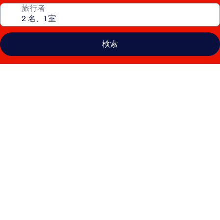
旅行者
検索
ザ
LINQ
ホ