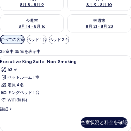
真
8月 8 - 8月 9
8月 9 - 8月 10
ギ
今週末 8月 14 - 8月 16 の空室状況をチェック
来週末 8月 21 - 8月 23 の
ャ
今週末
来週末
8月 14 - 8月 16
8月 21 - 8月 23
ラ
利
リ
すべての客室
ベッド 1 台
ベッド 2 台
用
ー
可
35 室中 35 室を表示中
能
Executive
羽毛の掛け布団、ピロートップベッド、
7
Executive King Suite, Non-Smoking
な
King
客
63 ㎡
Suite,
室
ベッドルーム 1 室
Non-
の
Smoking
定員 4 名
絞
の
キングベッド 1 台
り
す
WiFi (無料)
込
べ
み
Executive
詳細
King
条
て
Suite,
件
の
空室状況と料金を確認
Non-
写
Smoking