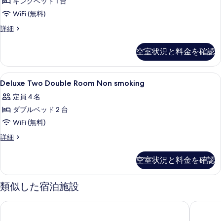
キングベッド 1 台
の
Non
べ
細
smoking
WiFi (無料)
写
て
の
真
Deluxe
詳細
の
King
す
を
写
Room
べ
空室状況と料金を確認
表
Non
真
て
smoking
示
を
の
の
Deluxe
シャワー、デザイナーバスアメニティ
す
1
詳
Deluxe Two Double Room Non smoking
表
Two
写
細
る
示
定員 4 名
Double
真
す
ダブルベッド 2 台
Room
を
る
Non
WiFi (無料)
表
smoking
Deluxe
詳細
示
の
Two
す
Double
す
空室状況と料金を確認
Room
る
べ
Non
smoking
て
類似した宿泊施設
の
の
詳
プラネット ハリウッド リゾート & カジノ
フラミン
細
写