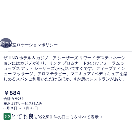
テ
ル
&
カ
前へ
次へ
ジ
92+
概要
客室
ロケーション
ポリシー
ノ
–
ザ LINQ ホテル & カジノ – ア シーザーズ リワード デスティネーシ
ョンにはカジノがあり、リンク プロムナードおよびフォーラム シ
ア
ョップス アット シーザーズから歩いてすぐです。ディープティシ
ュー マッサージ、アロマテラピー、マニキュア / ペディキュアを楽
シ
しめるスパをご利用いただけるほか、4 か所のレストランがあり、
アメリカ料理を提供するGuy Fieri's Vegas Kitchenでは朝食、ラン
ー
チ、ディナーをお召し上がりいただけます。そのほかの人気設備と
現
￥884
ザ
して4 か所のバー / ラウンジ、24 時間営業のフィットネスセンタ
在
合計 ￥9,936
ー、およびスチームサウナがあります。中心部というロケーション
の
税およびサービス料込み
ー
や周辺の観光スポットが旅行者の高い評価を得ています。周辺では
季節限定屋外プール、営業時間 9:00 ～
料
8 月 9 日 ～ 8 月 10 日
さまざまな公共交通機関を利用できます。ハラーズ & ザ LINQ 駅ま
金
ズ
口
とても良い
では 6 分、フラミンゴ - シーザーズ パレス モノレール駅までは 8 分
8.0
22,510 件の口コミをすべて表示
は
10段階中8.0
コ
です。
リ
￥884
ミ
で