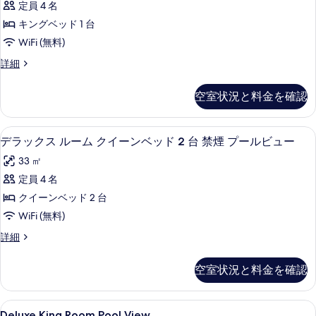
イ
ッ
定員 4 名
て
ク
ー
ド
キングベッド 1 台
の
ン
ス
1
ベ
WiFi (無料)
写
ル
ッ
台
デ
詳細
真
ド
ー
ラ
禁
1
を
ム
ッ
台
煙
空室状況と料金を確認
表
ク
禁
キ
の
ス
煙
示
ン
ル
の
す
羽毛の掛け布団、ピロートップベッド、
デ
す
9
ー
デラックス ルーム クイーンベッド 2 台 禁煙 プールビュー
グ
詳
べ
ラ
ム
る
細
ベ
33 ㎡
キ
て
ッ
ン
ッ
定員 4 名
の
ク
グ
ド
クイーンベッド 2 台
ベ
写
ス
1
ッ
WiFi (無料)
真
ル
ド
台
デ
詳細
1
を
ー
ラ
禁
台
表
ム
ッ
禁
煙
空室状況と料金を確認
ク
示
煙
ク
プ
ス
プ
す
イ
ル
ー
ー
Deluxe
羽毛の掛け布団、ピロートップベッド、
4
ー
Deluxe King Room Pool View