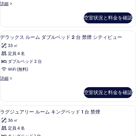
2
デ
詳細
ド
を
ー
ラ
台
2
表
ム
ッ
台
禁
空室状況と料金を確認
ク
示
禁
ダ
煙
ス
煙
す
ブ
ル
の
の
羽毛の掛け布団、ピロートップベッド、
デ
7
ー
デラックス ルーム ダブルベッド 2 台 禁煙 シティビュー
る
ル
詳
す
ラ
ム
細
ベ
33 ㎡
ダ
べ
ッ
ブ
ッ
定員 4 名
て
ク
ル
ド
ダブルベッド 2 台
ベ
の
ス
2
ッ
WiFi (無料)
写
ル
ド
台
デ
詳細
2
真
ー
ラ
喫
台
を
ム
ッ
喫
煙
空室状況と料金を確認
ク
表
煙
ダ
可
ス
可
示
ブ
ル
の
の
羽毛の掛け布団、ピロートップベッド、
ラ
6
ー
ラグジュアリー ルーム キングベッド 1 台 禁煙
す
ル
詳
す
グ
ム
細
る
ベ
36 ㎡
ダ
べ
ジ
ブ
ッ
定員 4 名
て
ュ
ル