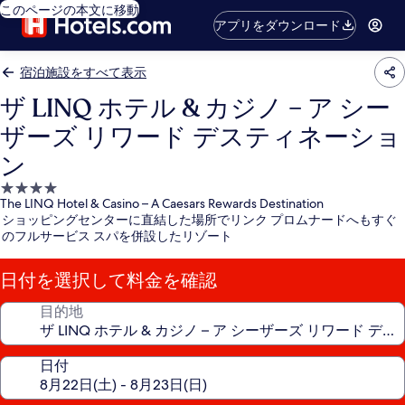
このページの本文に移動
アプリをダウンロード
宿泊施設をすべて表示
ザ LINQ ホテル & カジノ – ア シー
ザーズ リワード デスティネーショ
ン
4.0
The LINQ Hotel & Casino – A Caesars Rewards Destination
つ
ショッピングセンターに直結した場所でリンク プロムナードへもすぐ
星
のフルサービス スパを併設したリゾート
宿
泊
日付を選択して料金を確認
施
設
目的地
日付