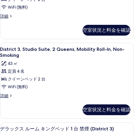
ッ
台
ル
を
ド
WiFi (無料)
車
1
ー
表
デ
詳細
台
椅
ム
示
ラ
車
子
ッ
椅
ク
す
空室状況と料金を確認
ク
で
子
イ
る
ス
で
利
ル
ー
利
District
羽毛の掛け布団、ピロートップベッド、
6
ー
用
District 3, Studio Suite, 2 Queens, Mobility Roll-In, Non-
用
ン
3,
ム
可
Smoking
可
ク
Studio
ベ
能
43 ㎡
能
イ
な
Suite,
ッ
ー
シ
定員 4 名
な
2
ド
ン
ャ
クイーンベッド 2 台
Queens,
シ
ベ
ワ
2
ッ
Mobility
WiFi (無料)
ー
ャ
台
ド
禁
Roll-
ワ
District
詳細
2
禁
煙
In,
3,
台
ー
(District
煙
Studio
Non-
禁
3)
空室状況と料金を確認
禁
Suite,
(District
煙
の
Smoking
2
(District
煙
詳
3
の
Queens,
3
細
羽毛の掛け布団、ピロートップベッド、
デ
(District
Dlx
7
Mobility
デラックス ルーム キングベッド 1 台 禁煙 (District 3)
Dlx
す
ラ
3)
Poolside
Roll-