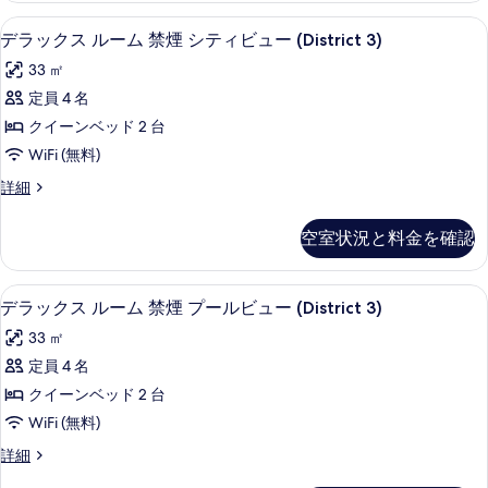
ル
て
グ
羽毛の掛け布団、ピロートップベッド、
デ
6
ー
デラックス ルーム 禁煙 シティビュー (District 3)
の
ベ
ラ
ム
33 ㎡
写
キ
ッ
ッ
ン
定員 4 名
真
ド
ク
グ
クイーンベッド 2 台
を
1
ベ
ス
ッ
WiFi (無料)
台
表
ル
ド
禁
デ
詳細
示
1
ー
ラ
台
煙
す
ム
ッ
禁
空室状況と料金を確認
(District
る
ク
煙
禁
ス
3
(District
煙
ル
3
&
羽毛の掛け布団、ピロートップベッド、
デ
6
ー
デラックス ルーム 禁煙 プールビュー (District 3)
シ
&
Poolside
ラ
ム
Poolside
テ
33 ㎡
Cabana)
禁
Cabana)
ッ
煙
ィ
定員 4 名
の
の
ク
シ
詳
ビ
クイーンベッド 2 台
す
テ
ス
細
ィ
ュ
WiFi (無料)
べ
ル
ビ
ー
て
デ
詳細
ュ
ー
ラ
(District
ー
の