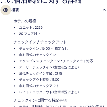
この宿泊施設に関する詳細
価を得ています。周辺ではさまざまな公共交通機関を利用できます。ハ
ラーズ & ザ LINQ 駅までは 6 分、フラミンゴ - シーザーズ パレス モノ
概要
レール駅までは 8 分です。
ホテルの規模
ユニット : 2236
20 フロア以上
チェックイン / チェックアウト
チェックイン : 16:00 ～ 指定なし
非対面式のチェックイン
エクスプレス チェックイン / チェックアウト対応
アーリーチェックイン (空室状況による)
最低チェックイン年齢 : 21 歳
チェックアウト時刻 : 11:00
非対面式のチェックアウト
レイトチェックアウト (空室状況による)
チェックインに関する特記事項
ホテルご到着時にはフロントデスクのスタッフがお迎えし