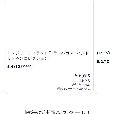
ト
ロ
トレジャー アイランド TI ラスベガス - ハンド
ロウ NYC
レ
ウ
リトゥン コレクション
10
8.2/10
(7
ジ
NYC
段
10
8.4/10
(35280)
ャ
階
段
ー
現
中
￥6,619
階
ア
在
8.2、
中
1 泊あたり
イ
の
(770)
8.4、
合計 ￥16,433
ラ
料
件
(35280)
税およびサービス料込み
ン
金
の
件
は
口
ド
の
￥6,619
コ
口
TI
ミ
コ
ラ
旅行の計画をスタート !
ミ
ス