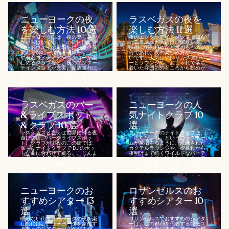
ニューヨークの夜
ラスベガスの夜を
を楽しむ方法 10 選
楽しむ方法 11 選
ニューヨークには、夜の楽しみ方
夜のエンターテインメントで知ら
がいっぱいです。この街には、ブ
れるラスベガスには、ドリンク、
ロードウェイの劇場をはじめ、風
映画、街の眺めなど求めるものが
変わりなバー、キャバレーショー
何であれ、夜の楽しみ方がいっぱ
や有名コメディアンのショーが楽
いです。人気はやはりカクテルバ
しめるクラブなど、夜のエンター
ーとラウンジで、おしゃれで落ち
テインメントが充実。家族連れに
着いた雰囲気のところから眺めが
ぴったりのものもあれば、カップ
きれいな高層階のラウンジまで、
ルや友達同士向けのものもあり、
さまざまなバーでドリンクを楽し
どんなメン...
むことがで...
ラスベガスのバー
ニューヨークの人
& ライブスポット
気ナイトクラブ 10
& クラブ 10 選
選
ラスベガスと言えば世界に誇る夜
ニューヨークのナイトクラブは、
遊びの街。バーやライブスポッ
「眠らない街」というニックネー
ト、クラブが主役のこの街では、
ムが象徴するように、洗練された
派手なナイトクラブで DJ のホッ
カクテルラウンジや、夕暮れから
トな曲に合わせて踊る、こじんま
夜明けまで続くワイルドなパーテ
りとした会場で生演奏を聴く、お
ィーで、永遠に続くかのような楽
しゃれなバーで強めのカクテルを
しい時間を過ごせます。この鉄の
試してみるなど、さまざまな夜の
ジャングルでは、テクノインダス
過ごし方ができます。...
トリアル系クラブ、1930...
ニューヨークのお
ロサンゼルスのお
すすめシアター 13
すすめシアター 10
選
選
眠らない街ニューヨークの夜を楽
ロサンゼルスでおすすめのシアタ
しむには、ニューヨークを象徴す
ーは、この都市を代表する観光ス
る数々のシアターが欠かせませ
ポットでもあります。華やかな授