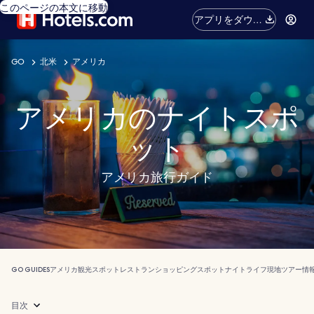
このページの本文に移動
アプリをダウン
ロード
GO
北米
アメリカ
アメリカのナイトスポ
ット
アメリカ旅行ガイド
GO GUIDES
アメリカ
観光スポット
レストラン
ショッピングスポット
ナイトライフ
現地ツアー
情
目次