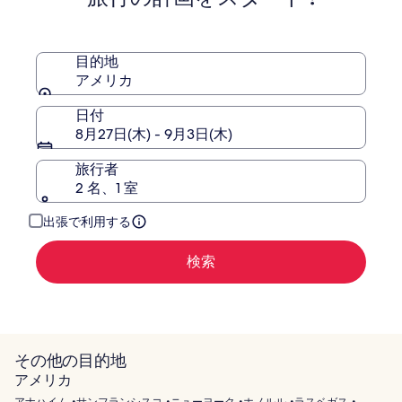
ベ
ガ
ス
目的地
-
アメリカ
ハ
ン
日付
ド
8月27日(木) - 9月3日(木)
リ
ト
旅行者
ゥ
2 名、1 室
ン
コ
出張で利用する
レ
ク
検索
シ
ョ
ン
その他の目的地
アメリカ