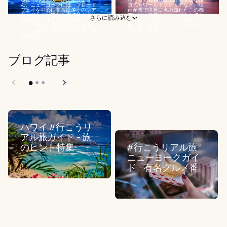
ん。ニューヨークには、ブロード
賞式やワールドプレミアなど、映
ウェイを中心に非常に多くのシア
画産業で世界に名の知れたこの都
ターがあり、舞台を生で見ようと
市には、当然のことながらとても
さらに読み込む
世界中から多くの人が訪れていま
多くのコンサートホールや映画
す。世界的に有名なショーの多く
館、劇場があります。 ロサンゼル
がここニューヨークのシアターで
スには、1920...
初演を行うこ...
ブログ記事
ハワイ #行こうリ
アル旅ガイド - 旅
のヒント特集
#行こうリアル旅
ニューヨークガイ
ド - 有名グルメ番