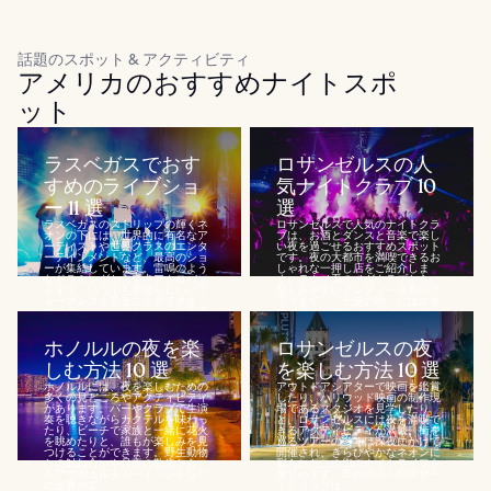
話題のスポット & アクティビティ
アメリカのおすすめナイトスポ
ット
ラスベガスでおす
ロサンゼルスの人
すめのライブショ
気ナイトクラブ 10
ー 11 選
選
ラスベガスのストリップの輝くネ
ロサンゼルスで人気のナイトクラ
オンの下には、世界的に有名なア
ブは、お酒とダンスと音楽で楽し
ーティストや世界クラスのエンタ
い夜を過ごせるおすすめスポット
ーテインメントなど、最高のショ
です。夜の大都市を満喫できるお
ーが集結しています。雷鳴のよう
しゃれな一押し店をご紹介しま
なドラミングから空中アクロバッ
す。テクノ系のメガクラブから、
トまで、いつでも素晴らしいパフ
親しみやすいインディーズ系のク
ォーマンスを見ることができま
ラブまで、「天使の街」にはエキ
す。マジシャンのショーには圧倒
サイティングなパーティースポッ
されること間...
トが盛りだく...
ホノルルの夜を楽
ロサンゼルスの夜
しむ方法 10 選
を楽しむ方法 10 選
ホノルルには、夜を楽しむための
アウトドアシアターで映画を鑑賞
多くの見どころやアクティビティ
したり、ハリウッド映画の制作現
があります。バーやクラブで生演
場であるスタジオを見学したり
奏を聴きながらカクテルを味わっ
と、ロサンゼルスには夜を満喫で
たり、ビーチで家族と一緒に花火
きるアクティビティが満載。街を
を眺めたりと、誰もが楽しみを見
巡るツアーの多くは深夜にかけて
つけることができます。野生動物
開催され、きらびやかなネオンに
との触れ合いや月夜の散歩から、
彩られたこの街のナイトライフを
ルアウやカルチャーイベントなど
楽しめます。市内のスパやデザー
の定番の楽...
トショップは...