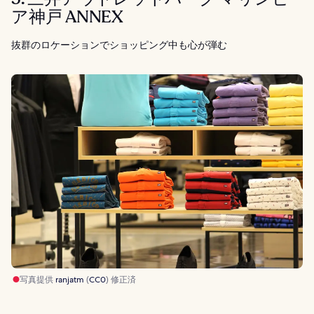
ア神戸 ANNEX
抜群のロケーションでショッピング中も心が弾む
写真提供
ranjatm
(
CC0
) 修正済