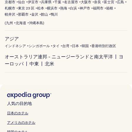
京都市
仙台
伊豆市
兵庫県
千葉
名古屋市
大阪市
奈良
富士宮
広島
札幌市
東京 23 区
松本
横浜市
熱海
白浜
神戸市
福岡市
箱根
軽井沢
那覇市
金沢
館山
鴨川
(
九州
北海道
沖縄本島
)
アジア
インドネシア
シンガポール
タイ
台湾
日本
韓国
香港特別行政区
オーストラリア連邦 - ニュージーランドと南太平洋
ヨ
ーロッパ
中東
北米
人気の目的地
日本のホテル
アメリカのホテル
韓国のホテル