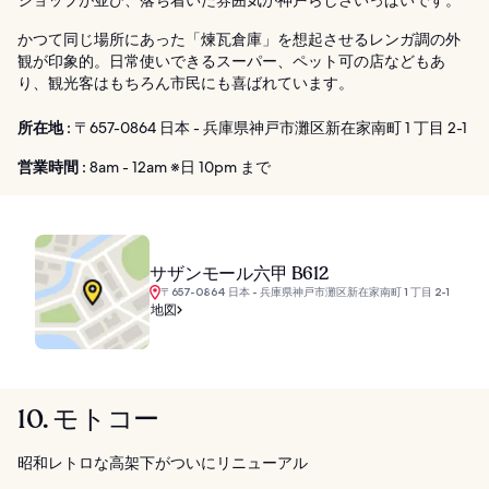
かつて同じ場所にあった「煉瓦倉庫」を想起させるレンガ調の外
観が印象的。日常使いできるスーパー、ペット可の店などもあ
り、観光客はもちろん市民にも喜ばれています。
所在地 :
〒657-0864 日本 - 兵庫県神戸市灘区新在家南町 1 丁目 2-1
営業時間 :
8am - 12am ※日 10pm まで
サザンモール六甲 B612
〒657-0864 日本 - 兵庫県神戸市灘区新在家南町 1 丁目 2-1
地図
10. モトコー
昭和レトロな高架下がついにリニューアル