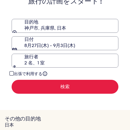
旅行の計画をスタート !
リ
ン
ミ
ミ
常
エ
バ
料
ン
ス
金
タ
神
に
目的地
ル
戸
つ
神戸市, 兵庫県, 日本
ホ
三
い
テ
宮
て
日付
ル
の
8月27日(木) - 9月3日(木)
詳
細
旅行者
を
表
2 名、1 室
示。
出張で利用する
検索
その他の目的地
日本