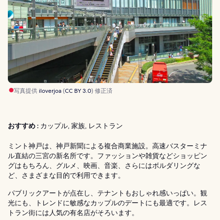
写真提供
iloverjoa
(
CC BY 3.0
) 修正済
おすすめ :
カップル, 家族, レストラン
ミント神戸は、神戸新聞による複合商業施設。高速バスターミナ
ル直結の三宮の新名所です。ファッションや雑貨などショッピン
グはもちろん、グルメ、映画、音楽、さらにはボルダリングな
ど、さまざまな目的で利用できます。
パブリックアートが点在し、テナントもおしゃれ感いっぱい。観
光にも、トレンドに敏感なカップルのデートにも最適です。レス
トラン街には人気の有名店がそろいます。