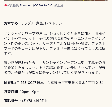
写真提供
Show ryu
(
CC BY-SA 3.0
) 修正済
おすすめ :
カップル, 家族, レストラン
サンシャインワーフ神戸は、ショッピングと食事に加え、各種イ
ベントやマーケット、子供の遊び場までそろうエンターテインメ
ント性の高いスポット。リーズナブルな日用品や雑貨、ファスト
フードのチェーン店があり、ファミリー層にはうってつけの場所
です。
買い物が終わったら、「サンシャインガーデン広場」で親子の時
間を楽しみましょう。ギネス認定を受けた長い「うんてい」が有
名で、子供たちが次々にチャレンジしていく姿が見られます。
所在地 :
〒658-0027 日本 - 兵庫県神戸市東灘区青木 1 丁目 2-34
営業時間 :
10pm - 9pm
電話番号 :
(+81) 78-414-1516