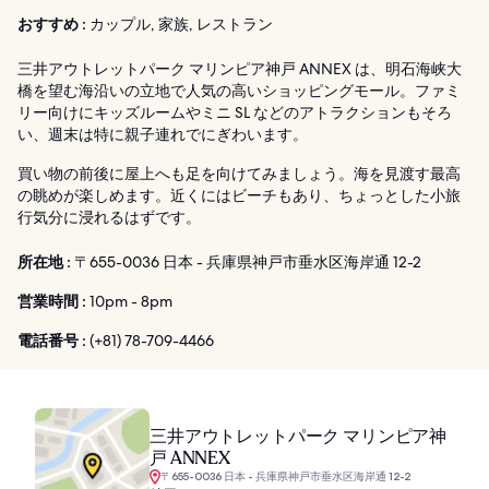
おすすめ :
カップル, 家族, レストラン
三井アウトレットパーク マリンピア神戸 ANNEX は、明石海峡大
橋を望む海沿いの立地で人気の高いショッピングモール。ファミ
リー向けにキッズルームやミニ SL などのアトラクションもそろ
い、週末は特に親子連れでにぎわいます。
買い物の前後に屋上へも足を向けてみましょう。海を見渡す最高
の眺めが楽しめます。近くにはビーチもあり、ちょっとした小旅
行気分に浸れるはずです。
所在地 :
〒655-0036 日本 - 兵庫県神戸市垂水区海岸通 12-2
営業時間 :
10pm - 8pm
電話番号 :
(+81) 78-709-4466
三井アウトレットパーク マリンピア神
戸 ANNEX
〒655-0036 日本 - 兵庫県神戸市垂水区海岸通 12-2