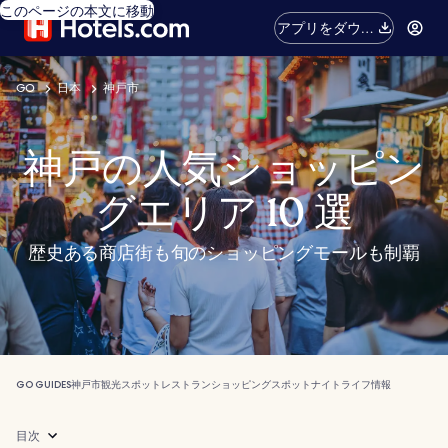
このページの本文に移動
アプリをダウン
ロード
GO
日本
神戸市
神戸の人気ショッピン
グエリア 10 選
歴史ある商店街も旬のショッピングモールも制覇
GO GUIDES
神戸市
観光スポット
レストラン
ショッピングスポット
ナイトライフ
情報
目次