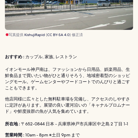
写真提供
KishujiRapid
(
CC BY-SA 4.0
) 修正済
おすすめ :
カップル, 家族, レストラン
イオンモール神戸南は、ファッションから日用品、娯楽用品、生
鮮食品まで買いたい物がひと通りそろう、地域密着型のショッピ
ングモール。ゲームセンターやフードコートでのんびりと過ごす
こともできます。
他店同様に広々とした無料駐車場を完備し、アクセスのしやすさ
に定評があります。展望の良い運河沿いの「キャナルプロムナー
ド」や鮮度抜群の魚が人気を集めています。
所在地 :
〒652-0844 日本 - 兵庫県神戸市兵庫区中之島 2 丁目 1-1
営業時間 :
10am - 8pm ※土日 9pm まで