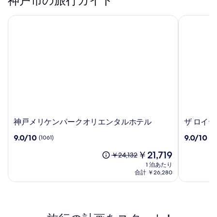
神戸市の旅行ガイド
神戸メリケンパークオリエンタルホテル
ザ ロイヤ
神
ザ
神戸メリケンパークオリエンタルホテル
ザ ロイ
戸
ロ
10
10
9.0/10
9.0/10
(1061)
(1
メ
イ
段
段
リ
ヤ
現
￥21,719
階
階
以
￥24,132
ケ
ル
在
中
中
前
1 泊あたり
ン
パ
の
9.0、
9.0、
の
合計 ￥26,280
パ
ー
料
(1061)
(1003)
料
ー
金
ク
件
件
金
は
ク
の
キ
の
は
￥21,719
口
口
￥24,132、
オ
ャ
コ
コ
通