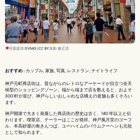
写真提供
DVMG
(
CC BY 3.0
) 修正済
おすすめ :
カップル, 家族, 写真, レストラン, ナイトライフ
神戸元町商店街は、昔ながらのレトロなアーケードが目立つ全天
候型のショッピングゾーン。端から端まで店を数えると、およそ
300 軒が並び、神戸らしいおしゃれな店構えの老舗も多くそろい
ます。
神戸開港で大きく発展した商店街の歴史は古く、140 年以上と伝
わります。喫茶店、テーラーはここが発祥。神戸風月堂のゴーフ
ル、本高砂屋の角きんつば、ユーハイムのバウムクーヘンも元祖
として知られます。