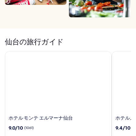
仙台の旅行ガイド
ホテル モンテ エルマーナ仙台
ホテルメト
ホ
ホ
ホテル モンテ エルマーナ仙台
ホテルメ
テ
テ
10
10
9.0/10
9.4/10
(1061)
(1
ル
ル
段
段
モ
メ