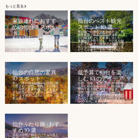
もっと見る
家族連れにおすす
仙台のベスト観光
めの仙台 9 スポッ
スポット 10 選
ト
東北随一の都市である仙台は、独
眼竜政宗で有名な仙台伊達家 62 万
東北最大都市ながら緑豊かな風景
石の城下町として発展しました。
が広がる仙台。市街周辺には親子
華麗な七夕祭りでも、その名を知
で訪れたい公園がたくさんあり、
られています。 政宗公の銅像で有
どの季節でも自然に親しみなが
名な仙台城址をはじめ歴史的な見
ら、思う存分遊び回れることでし
どころも多く、また「杜 (もり)...
ょう。子供が夢中になれるミュー
ジアムなどの施設も多く整いま
す。...
仙台の自然の驚異
低予算で仙台を楽
10 スポット
しむ 10 のアイデア
美しい海や山々の豊かな自然に取
自然、伝統、モダンなスポットを
り囲まれた仙台。市内とその周辺
上手に組み合わせれば、仙台を予
に、自然の驚異が織りなすさまざ
算内で最大限に満喫できます。宮
まな絶景が見られるのも納得で
城県の県庁所在地である仙台は、
す。 まず絶対に訪れたいのが、日
東京、大阪、京都などの大都市に
本三景の 1...
負けない魅力にあふれています。
1600 年代に有名な武将の伊達政宗
が築いた仙台は、日本で最も古い
都市の 1...
仙台ふたり旅 : おす
すめ 10 選
仙台は自然と都会がバランス良く
交ざり合い、伊達政宗の時代から