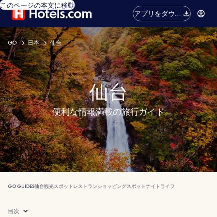
このページの本文に移動
アプリをダウン
ロード
GO
日本
仙台
仙台
便利な情報満載の旅行ガイド
GO GUIDES
仙台
観光スポット
レストラン
ショッピングスポット
ナイトライフ
目次