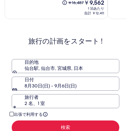
現
￥9,562
階
階
以
￥16,487
ン
ト
在
中
中
前
1 泊あたり
テ
ロ
の
9.0、
9.4、
の
合計 ￥12,411
エ
ポ
料
(1061)
(1010)
料
ル
金
リ
件
件
金
は
マ
の
タ
の
は
￥9,562
口
口
￥16,487、
ー
ン
コ
コ
旅行の計画をスタート !
通
ナ
仙
ミ
ミ
常
仙
台
料
台
イ
金
ー
に
目的地
ス
つ
仙台駅, 仙台市, 宮城県, 日本
ト
い
て
日付
の
8月30日(日) - 9月6日(日)
詳
細
旅行者
を
表
2 名、1 室
示。
出張で利用する
検索