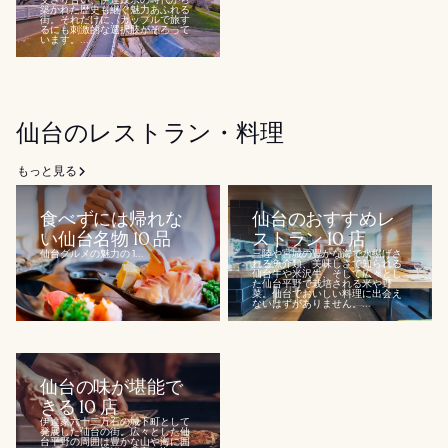
築かれた歴史も継ぐ魅力あふれる
街。それだけに、カップルで旅す
るにも刺激的な選択肢がそろって
います。...
仙台のレストラン・料理
もっと見る
食べずには帰れな
仙台のおすすめレ
い仙台名物 10 品
ストラン 10 店
仙台グルメの魅力の 1...
三陸や宮城の豊かな海で水揚げさ
れる魚介類、美味しさで知られる
仙台牛や米沢牛、そして広々とし
た仙台平野で栽培される米や野
菜。仙台でおいしい料理に出会え
ないはずがありません。...
仙台の味が堪能で
きる 10 店
伊達家六十二万石の城下町として
発展した仙台の街。広々とした仙
台平野の周囲は豊かな山や海に囲