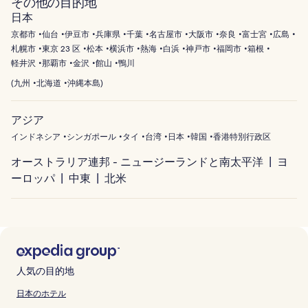
その他の目的地
日本
京都市
仙台
伊豆市
兵庫県
千葉
名古屋市
大阪市
奈良
富士宮
広島
札幌市
東京 23 区
松本
横浜市
熱海
白浜
神戸市
福岡市
箱根
軽井沢
那覇市
金沢
館山
鴨川
(
九州
北海道
沖縄本島
)
アジア
インドネシア
シンガポール
タイ
台湾
日本
韓国
香港特別行政区
オーストラリア連邦 - ニュージーランドと南太平洋
ヨ
ーロッパ
中東
北米
人気の目的地
日本のホテル