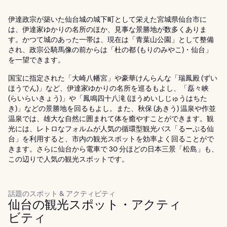
伊達政宗が築いた仙台城の城下町として栄えた宮城県仙台市に
は、伊達家ゆかりの名所のほか、見事な景勝地が数多くありま
す。かつて城のあった一帯は、現在は「青葉山公園」として整備
され、政宗公騎馬像の前からは「杜の都 (もりのみやこ)・仙台」
を一望できます。
国宝に指定された「大崎八幡宮」や豪華けんらんな「瑞鳳殿 (ずい
ほうでん)」など、伊達家ゆかりの名所を巡るもよし、「磊々峡
(らいらいきょう)」や「鳳鳴四十八滝 (ほうめいしじゅうはちた
き)」などの景勝地を回るもよし。また、秋保 (あきう) 温泉や作並
温泉では、雄大な自然に囲まれて体を癒やすことができます。観
光には、レトロなフォルムが人気の循環型観光バス「るーぷる仙
台」を利用すると、市内の観光スポットを効率よく回ることがで
きます。さらに仙台から電車で 30 分ほどの日本三景「松島」も、
この辺りで人気の観光スポットです。
話題のスポット & アクティビティ
仙台の観光スポット・アクティ
ビティ