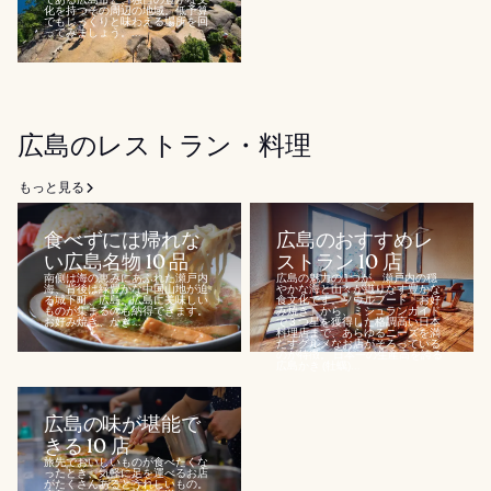
化を持つその周辺の地域。低予算
でもじっくりと味わえる場所を回
ってみましょう。...
広島のレストラン・料理
もっと見る
食べずには帰れな
広島のおすすめレ
い広島名物 10 品
ストラン 10 店
南側は海の恵みにあふれた瀬戸内
広島の魅力の 1 つが、瀬戸内の穏
海、背後は緑豊かな中国山地が迫
やかな海と山々が織りなす豊かな
る城下町、広島。広島に美味しい
食文化です。ソウルフード「お好
ものが集まるのも納得できます。
み焼き」から、ミシュランガイド
お好み焼き、かき...
で 3 つ星を獲得した格調高い日本
料理店まで、あらゆるニーズを満
たすグルメなお店がそろっている
のが特徴。 日本一の生産高を誇る
広島かき (牡蠣)...
広島の味が堪能で
きる 10 店
旅先でおいしいものが食べたくな
ったとき、気軽に足を運べるお店
がたくさんあるとうれしいもの。