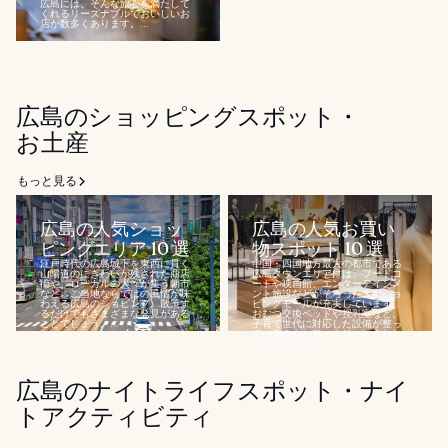
広島には、そんな旅心を満たして
くれるリーズナブルでおいしいお
店が数多くあります。...
広島のショッピングスポット・
お土産
もっと見る
広島の人気ショッ
広島の人気お買い
ピングエリア 10 選
物スポット 10 選
江戸時代の広島城下を東西に貫く
中国・四国地方最大の都市である
山陽道のにぎわいが残された商店
広島タウンエリアには、フードコ
街や、ローカルの人々が集う朝市
ートや映画館、エンターテインメ
など、ご当地ならではの風情が味
ント施設などがそろった大型ショ
わえる広島のショピング。散策す
ピングモールが充実しています。
るだけでもさまざまな発見がある
おむつ交換ベッドや授乳室など、
ことでしょう。...
子育て世代に対応した設備が整っ
ているのも、ファミリーにうれし
いポイントです。...
広島のナイトライフスポット・ナイ
トアクティビティ