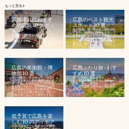
もっと見る
家族連れにおすす
広島のベスト観光
めの広島 10 スポッ
スポット 10 選
ト
瀬戸内海に建つ神秘的な厳島神社
で名高い厳島と、平和を祈念して
家族旅行で広島を訪れたときに
世界各国の人々が訪れる原爆ドー
も、行ってみたいところはたくさ
ムという、2 つの世界遺産を有す
んあります。...
る広島。この 2 か所を結ぶ航路を
使えば、両方を 1 日で見て回るこ
とができます。...
広島の美術館・博
広島ふたり旅 : おす
物館 10 選
すめ 10 選
豊かな自然に恵まれつつ、中国・
美しい自然、悠久の歴史、この地
四国地方最大の都市機能もあわせ
ならではの豊かな文化に恵まれた
持つ広島。2 つのユネスコ世界遺
広島。ふたり旅でゆっくりと訪れ
産を有しており、国内外から訪問
たい場所は数え切れないほどあり
客が詰めかける人気の観光地で
ます。...
す。 そんな広島の休日は、美しい
景観を楽しみながら歴史や文化に
思いをはせる旅はいかがですか
?...
低予算で広島を楽
しむ 10 のアイデア
中国四国地方でも指折りの大都市
である広島市と、独自の豊かな文