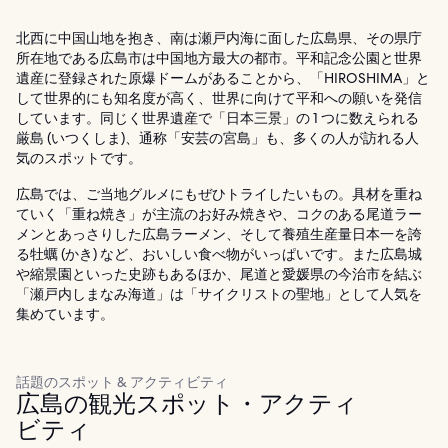
北西に中国山地を抱き、南は瀬戸内海に面した広島県、その県庁
所在地である広島市は中国地方最大の都市。平和記念公園と世界
遺産に登録された原爆ドームがあることから、「HIROSHIMA」と
して世界的にも知名度が高く、世界に向けて平和への願いを発信
しています。同じく世界遺産で「日本三景」の 1 つに数えられる
厳島 (いつくしま)、通称「安芸の宮島」も、多くの人が訪れる人
気のスポットです。
広島では、ご当地グルメにもぜひトライしたいもの。具材を重ね
ていく「重ね焼き」が主流のお好み焼きや、コクのある尾道ラー
メンとあっさりした広島ラーメン、そして養殖生産量日本一を誇
る牡蠣 (かき) など、おいしい食べ物がいっぱいです。また広島城
や縮景園といった史跡もあるほか、尾道と愛媛県の今治市を結ぶ
「瀬戸内しまなみ海道」は「サイクリストの聖地」として人気を
集めています。
話題のスポット & アクティビティ
広島の観光スポット・アクティ
ビティ