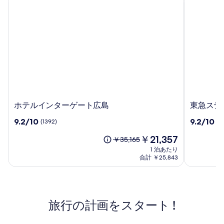
ホ
東
ホテルインターゲート広島
東急ステ
テ
急
10
10
9.2/10
9.2/10
(1392)
(4
ル
ス
段
段
イ
テ
現
￥21,357
階
階
以
￥35,165
ン
イ
在
中
中
前
1 泊あたり
タ
メ
の
9.2、
9.2、
の
合計 ￥25,843
ー
ル
料
(1392)
(42)
料
ゲ
金
キ
件
件
金
は
ー
の
ュ
の
は
￥21,357
口
口
￥35,165、
ト
ー
コ
コ
旅行の計画をスタート !
通
広
ル
ミ
ミ
常
島
広
料