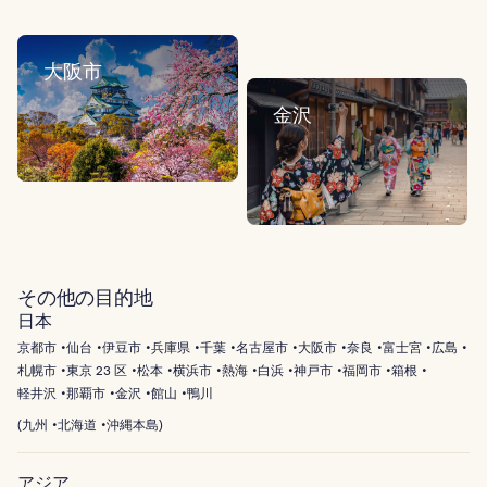
大阪市
金沢
その他の目的地
日本
京都市
仙台
伊豆市
兵庫県
千葉
名古屋市
大阪市
奈良
富士宮
広島
札幌市
東京 23 区
松本
横浜市
熱海
白浜
神戸市
福岡市
箱根
軽井沢
那覇市
金沢
館山
鴨川
(
九州
北海道
沖縄本島
)
アジア