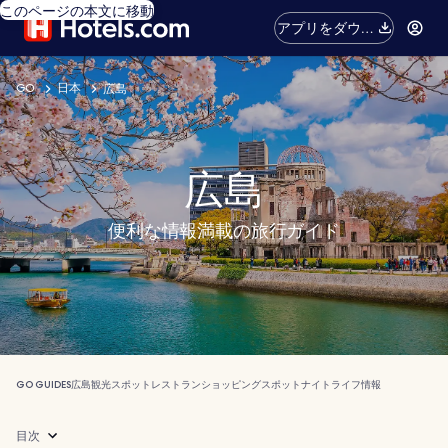
このページの本文に移動
アプリをダウン
ロード
GO
日本
広島
広島
便利な情報満載の旅行ガイド
GO GUIDES
広島
観光スポット
レストラン
ショッピングスポット
ナイトライフ
情報
目次