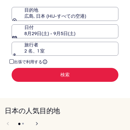
島
金
に
目的地
つ
広島, 日本 (HIJ-すべての空港)
い
て
日付
の
8月29日(土) - 9月5日(土)
詳
細
旅行者
を
表
2 名、1 室
示。
出張で利用する
検索
日本の人気目的地