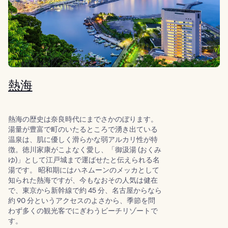
熱海
熱海の歴史は奈良時代にまでさかのぼります。
湯量が豊富で町のいたるところで湧き出ている
温泉は、肌に優しく滑らかな弱アルカリ性が特
徴。徳川家康がこよなく愛し、「御汲湯 (おくみ
ゆ)」として江戸城まで運ばせたと伝えられる名
湯です。 昭和期にはハネムーンのメッカとして
知られた熱海ですが、今もなおその人気は健在
で、東京から新幹線で約 45 分、名古屋からなら
約 90 分というアクセスのよさから、季節を問
わず多くの観光客でにぎわうビーチリゾートで
す。