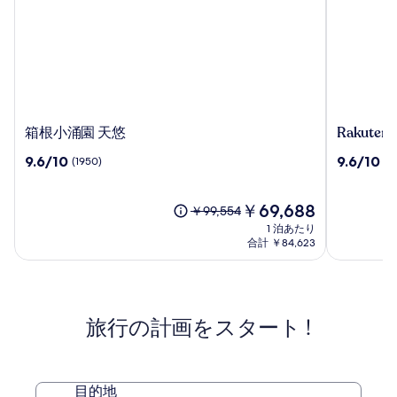
箱
Rakuten
箱根小涌園 天悠
Rakute
根
STAY
10
10
9.6/10
9.6/10
(1950)
(1
小
TERRAC
段
段
涌
箱
階
階
園
根
中
現
中
￥69,688
以
￥99,554
天
小
9.6、
在
9.6、
前
1 泊あたり
悠
涌
(1950)
の
(184)
の
合計 ￥84,623
谷
件
料
件
料
の
金
の
金
口
は
口
は
コ
￥69,688
コ
￥99,554、
ミ
ミ
旅行の計画をスタート !
通
常
料
金
に
目的地