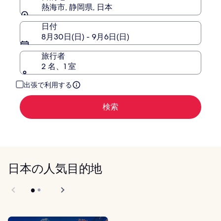
つ
熱海市, 静岡県, 日本
い
て
日付
の
8月30日(日) - 9月6日(日)
詳
細
旅行者
を
表
2 名、1 室
示。
出張で利用する
検索
日本の人気目的地