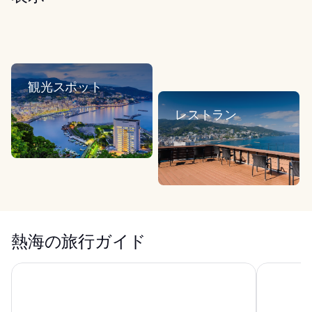
観光スポット
レストラン
熱海の旅行ガイド
箱根小涌園 天悠
Rakuten 