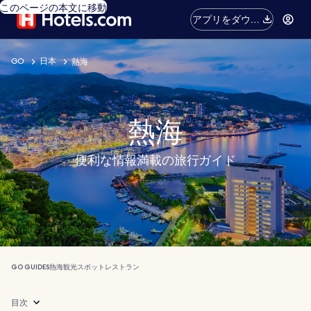
このページの本文に移動
アプリをダウン
ロード
GO
日本
熱海
熱海
便利な情報満載の旅行ガイド
GO GUIDES
熱海
観光スポット
レストラン
目次