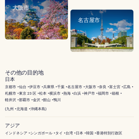
大阪市
名古屋市
その他の目的地
日本
京都市
仙台
伊豆市
兵庫県
千葉
名古屋市
大阪市
奈良
富士宮
広島
札幌市
東京 23 区
松本
横浜市
熱海
白浜
神戸市
福岡市
箱根
軽井沢
那覇市
金沢
館山
鴨川
(
九州
北海道
沖縄本島
)
アジア
インドネシア
シンガポール
タイ
台湾
日本
韓国
香港特別行政区