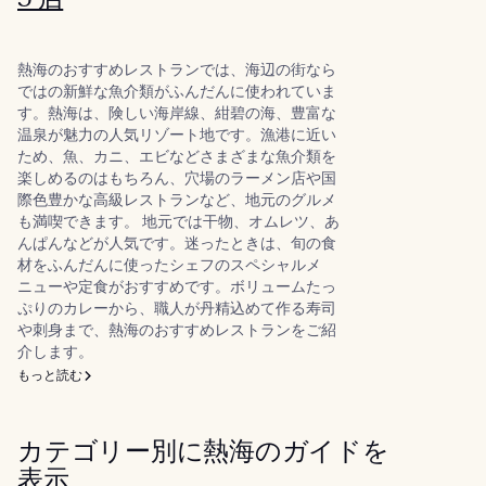
熱海のおすすめレストランでは、海辺の街なら
ではの新鮮な魚介類がふんだんに使われていま
す。熱海は、険しい海岸線、紺碧の海、豊富な
温泉が魅力の人気リゾート地です。漁港に近い
ため、魚、カニ、エビなどさまざまな魚介類を
楽しめるのはもちろん、穴場のラーメン店や国
際色豊かな高級レストランなど、地元のグルメ
も満喫できます。 地元では干物、オムレツ、あ
んぱんなどが人気です。迷ったときは、旬の食
材をふんだんに使ったシェフのスペシャルメ
ニューや定食がおすすめです。ボリュームたっ
ぷりのカレーから、職人が丹精込めて作る寿司
や刺身まで、熱海のおすすめレストランをご紹
介します。
もっと読む
カテゴリー別に熱海のガイドを
表示