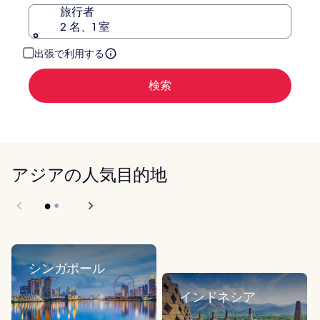
旅行者
表
2 名、1 室
示。
出張で利用する
検索
アジアの人気目的地
シンガポール
インドネシア