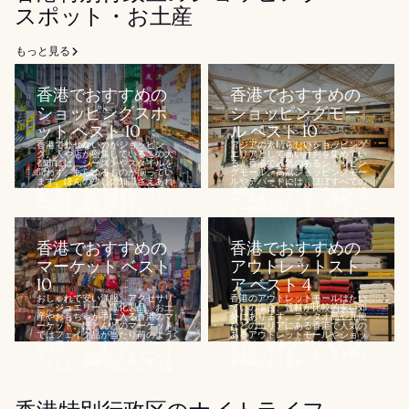
スポット・お土産
もっと見る
香港でおすすめの
香港でおすすめの
ショッピングスポ
ショッピングモー
ット ベスト 10
ル ベスト 10
香港で外せないのがショッピン
アジアの素晴らしいショッピング
グ。人や店が密集しているこの大
エリアとして高い評判を集めてい
都市には、シーズンやスタイルを
る、香港で人気のあるショッピン
問わず、あらゆるものが揃ってい
グモール。高層ショッピングモー
ます。ほんの少しの知識さえあれ
ルやデパートには、ほぼすべての
ば、欲しいものをほとんど何でも
大陸のファッションブランドのほ
探し出すことができます。ここに
か、素敵なレストランや屋内レジ
ご紹介する香港のおすすめショッ
ャー施設が並びます。 ランドマー
ピングスポットで、掘り出し物や
ク、ハーバーシティ、タイムズ...
限定品をぜひ...
香港でおすすめの
香港でおすすめの
マーケット ベスト
アウトレットスト
10
ア ベスト 4
おしゃれで安い洋服、アクセサリ
香港のアウトレットモールはたい
ー、ジュエリー、電化製品、お土
ていの場合、賃料が比較的安い郊
産やおもちゃが手に入る香港のマ
外にあります。ランタオ島や九龍
ーケット。ほとんどのマーケット
などのエリアにある香港で人気の
ではフェイク品が当たり前のよう
あるアウトレットモールやショッ
に販売されていますが、その一方
プでは、定価の約 70％ オフで商
でファッション界にデビューしよ
品を購入できることも。足を延ば
うとしている駆け出しのデザイナ
す価値があります。...
ーに出会うこともできます。香港
のマーケッ...