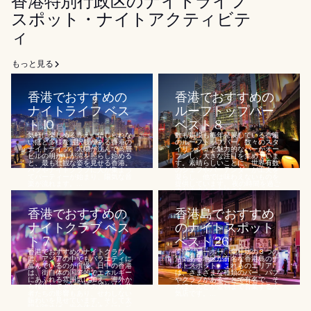
香港特別行政区のナイトライフ
スポット・ナイトアクティビテ
ィ
もっと見る
香港でおすすめの
香港でおすすめの
ナイトライフ ベス
ルーフトップバー
ト 10
ベスト 8
気軽に楽しめるうえ、信じられな
数も規模も毎年発展している香港
いほど多様な選択肢がある香港の
のルーフトップバー。数々のスタ
ナイトライフ。太陽が沈んで高層
イリッシュで魅力的なバーがオー
ビルの明かりが湾を照らし始める
プンし、大きな注目を集めていま
と、最も壮観な姿を見せる香港。
す。素晴らしいことに、世界有数
パブやナイトクラブに人が集まっ
のシェフやバーテンダーが工夫を
てパーティーが始まり、陽気な音
凝らし、他では味わえないものを
楽が流れます。...
提供しています。 夜の時間を過ご
すおすすめの方法の 1...
香港でおすすめの
香港島でおすすめ
ナイトクラブ ベス
のナイトスポット
ト 7
ベスト 26
香港でおすすめのナイトクラブ
湾仔、ソーホー、蘭桂坊の 3 つの
は、アジアの中でもバラエティに
活気ある地区が有名な香港島のナ
富んでいるのが自慢。日中の香港
イトスポット。これらのエリア
は、街自体の国際的でエネルギー
は、さまざまな種類のバー、パブ
にあふれる雰囲気に加え、海外か
やクラブがあることで有名で、そ
ら移住してきた大勢の意欲的な若
のほとんどが翌朝まで営業する人
者たちの影響もあり、せわしない
気店です。...
賑わいを見せています。そして太
陽が沈めば、街全体がさらにレベ