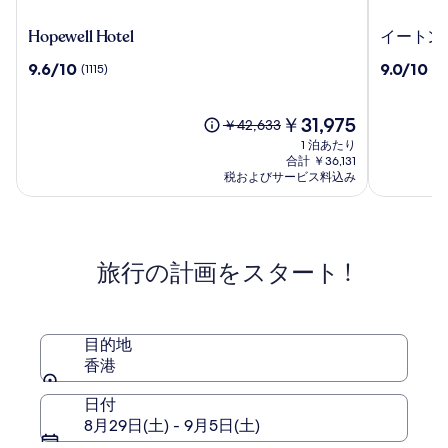
Hopewell
イ
Hopewell Hotel
イートン 
Hotel
ー
10
10
9.6/10
9.0/10
(1115)
(2
ト
段
段
ン
階
階
HK
中
現
中
￥31,975
以
￥42,633
9.6、
在
9.0、
前
1 泊あたり
(1115)
の
(2062)
の
合計 ￥36,131
件
料
件
料
税およびサービス料込み
の
金
の
金
口
は
口
は
コ
￥31,975
コ
￥42,633、
ミ
ミ
通
旅行の計画をスタート !
常
料
金
に
つ
目的地
い
香港
て
の
日付
詳
8月29日(土) - 9月5日(土)
細
を