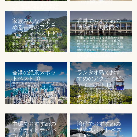
リー向けの楽しいスポットをいく
っている寺院もあります。...
つかご紹介します。 香港を旅する
なら、香港島で最も高い場所であ
るヴィクトリア...
家族みんなで楽し
香港でおすすめの
める香港のアクテ
博物館 / 美術館ベ
ィビティ ベスト 10
スト 13
世界的に有名なテーマパークから
香港には多種多様な博物館や美術
ビーチでの水遊びまで、香港では
館、ギャラリーを含め、文化的ス
家族と一緒に楽しめるアクティビ
ポットがたくさんあります。香港
ティに事欠きません。市内中心部
島、九龍、新界に点在している博
で増えつつある近代的な「エデュ
物館や美術館は、文化や自然史、
テインメント」センターの 1...
芸術、科学や技術などの情報を発
信する素晴らしいスポット。...
香港の絶景スポッ
ランタオ島でおす
トベスト 10
すめのアクティビ
世界でも屈指のフォトスポットと
ティ ベスト 13
なっている香港のスカイライン。
香港には絶景を楽しめるスポット
ランタオ島でおすすめのアクティ
がたくさんあります。おしゃれな
ビティでは、香港の郊外の新旧が
ルーフトップバーから入場無料の
交わる独特の雰囲気を体験するこ
展望台まで。見たい景色と予算に
とができます。ほとんどが豊かな
合わせて絶景スポットをお選びく
緑で覆われているランタオ島。ハ
ださい。...
イカーやトレッカーが島で最も標
高の高い鳳凰山を散策するために
やってきます。...
中環でおすすめの
湾仔でおすすめの
アクティビティ ベ
観光スポット ベス
スト 10
ト 10