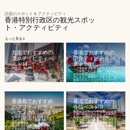
話題のスポット & アクティビティ
香港特別行政区の観光スポッ
ト・アクティビティ
もっと見る
九龍でおすすめの
香港でおすすめの
アクティビティ ベ
アクティビティ ベ
スト 14
スト 20
九龍は、1860...
ここでおすすめするアクティビテ
ィは多岐にわたるため、1 回の旅に
すべてを組み込むことはできない
でしょう。早朝のハイキング、寺
院巡りからショッピングツアーや
テーマパークに至るまで、香港へ
の旅は一年中、やりたいことも楽
しいことも目白押し。...
香港島でおすすめ
香港でおすすめの
のアクティビティ
寺院ベスト 11
ベスト 20
香港を訪れるなら寺院巡りがおす
すめ。寺院を訪れると、大半が仏
香港島にはたくさんのアクティビ
教徒の地元の人々に深く根付いて
ティがあるので、香港の魅力を十
いる習慣を垣間見ることができま
分に体験するには、事前に少し調
す。香港にある寺院の宗教はさま
査することをおすすめします。お
ざま。仏教と道教の伝統が共存す
すすめの文化スポットと、ファミ
るかたわら、孔子廟や他の神を祀