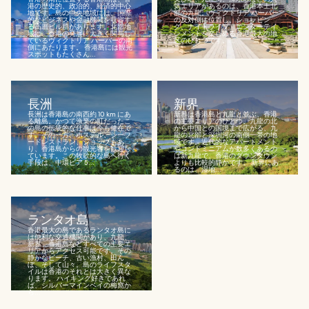
港の歴史的、政治的、経済的中心
気エリアがあるのは、香港本土北
地です。島の中央地域には、国際
部の九龍。ヴィクトリア ハーバー
的なビジネスや金融機関を収容す
の反対側に位置し、ショッピン
る高層ビル群があります。北部地
グ、ナイトライフ、エンターテイ
域は、香港の発展に大きく関与し
ンメントを楽しめる香港最大の地
ているヴィクトリア ハーバーの南
区のひとつです。...
側にあたります。 香港島には観光
スポットもたくさん...
長洲
新界
長洲は香港島の南西約 10 km にあ
新界は香港島と九龍と並ぶ、香港
る離島。かつて漁業の町だったこ
の主要エリアのひとつ。九龍の北
の島の伝統的な仕事は今も健在で
から中国との国境まで広がる、九
す。その一方、ホステル、シーフ
龍の北部と深圳河の南側一帯の地
ードレストラン、ショップもあ
域です。近代的なアパートメント
り、香港島からの観光客を歓迎し
やコンドミニアムが数多くあるの
ています。この牧歌的な島へ行く
は新九龍で、香港のダウンタウン
手段は、中環ピア 5...
よりも比較的静かです。 新界にあ
るのは、湿地...
ランタオ島
香港最大の島であるランタオ島に
は便利な交通機関があり、九龍、
新界、香港島などすべての主要エ
リアからアクセス可能です。その
静かなビーチ、古い漁村、田ん
ぼ、そして山々。島のライフスタ
イルは香港のそれとは大きく異な
ります。 ハイキング好きであれ
ば、シルバーマインベイの梅窩か
ら...