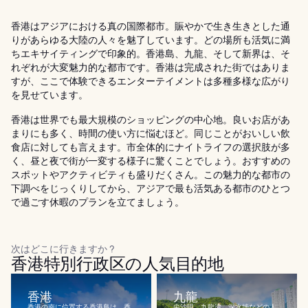
香港はアジアにおける真の国際都市。賑やかで生き生きとした通
りがあらゆる大陸の人々を魅了しています。どの場所も活気に満
ちエキサイティングで印象的。香港島、九龍、そして新界は、そ
れぞれが大変魅力的な都市です。香港は完成された街ではありま
すが、ここで体験できるエンターテイメントは多種多様な広がり
を見せています。
香港は世界でも最大規模のショッピングの中心地。良いお店があ
まりにも多く、時間の使い方に悩むほど。同じことがおいしい飲
食店に対しても言えます。市全体的にナイトライフの選択肢が多
く、昼と夜で街が一変する様子に驚くことでしょう。おすすめの
スポットやアクティビティも盛りだくさん。この魅力的な都市の
下調べをじっくりしてから、アジアで最も活気ある都市のひとつ
で過ごす休暇のプランを立てましょう。
次はどこに行きますか ?
香港特別行政区の人気目的地
香港
九龍
香港の南に位置する香港島は、香
尖沙咀、九龍湾、深水埗などの人