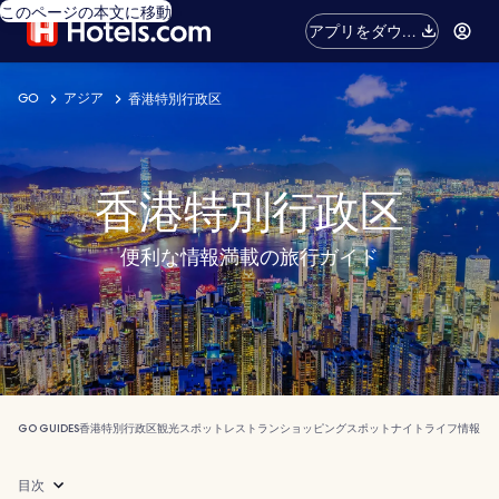
このページの本文に移動
アプリをダウン
ロード
GO
アジア
香港特別行政区
香港特別行政区
便利な情報満載の旅行ガイド
GO GUIDES
香港特別行政区
観光スポット
レストラン
ショッピングスポット
ナイトライフ
情報
目次