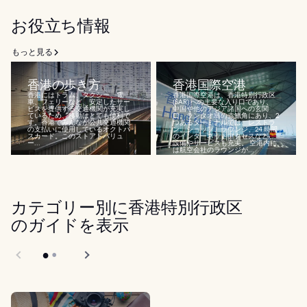
ルアップしま...
お役立ち情報
もっと見る
香港の歩き方
香港国際空港
香港にはトラム、タクシー、電
香港国際空港は、香港特別行政区
車、フェリーなど、安定したサー
(SAR) への主要な入り口であり、
ビスを提供する交通機関が充実し
中国や他のアジア諸国への玄関
ているため、移動はとても便利で
口。ランタオ島の赤鱲角にあり、2
す。香港でみんなが公共交通機関
つあるターミナルでは、レストラ
の支払いに使用しているオクトパ
ン、ショップ、ラウンジ、24 時間
スカード。このストアドバリュ
のインターネットアクセスなど、
ー...
設備やサービスも充実。 空港内に
は航空会社のラウンジが...
カテゴリー別に香港特別行政区
のガイドを表示