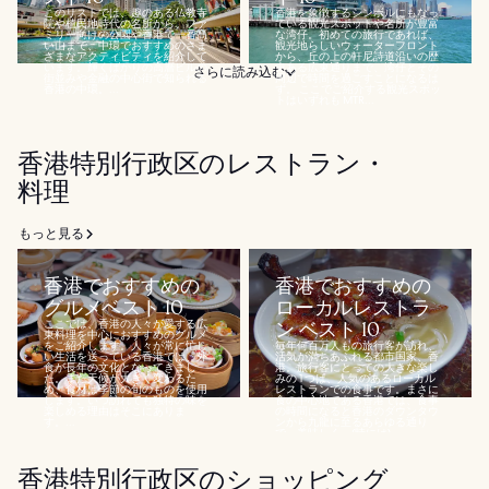
このリストでは、趣のある仏教寺
香港を象徴するシンボルにもなっ
院や植民地時代の名所から、ファ
ている観光スポットや名所が豊富
ミリー向けの公園や香港で一番高
な湾仔。初めての旅行であれば、
い山まで、中環でおすすめのさま
観光地らしいウォーターフロント
ざまなアクティビティを紹介して
から、丘の上の軒尼詩道沿いの歴
います。輝くばかりの高層ビルの
史ある広東通りまで、湾仔とその
さらに読み込む
街並みや金融の中心街で知られる
周辺で時間を過ごすことになるは
香港の中環。...
ず。 ここでご紹介する観光スポッ
トはいずれも MTR...
香港特別行政区のレストラン・
料理
もっと見る
香港でおすすめの
香港でおすすめの
グルメベスト 10
ローカルレストラ
ここでは、香港の人々が愛する広
ン ベスト 10
東料理を中心におすすめのグルメ
をご紹介します。人々が常に忙し
毎年何百万人もの旅行客が訪れ、
い生活を送っている香港では、外
活気が満ちあふれる都市国家、香
食が長年の文化となってきまし
港。旅行客にとっての大きな楽し
た。また天候が大きく変わるた
みの 1 つは、人気のあるローカル
め、食材は季節の旬のものを使用
レストランでの食事です。まさに
します。いつ訪れても独特の味を
食の中心地である香港では、食事
楽しめる理由はそこにありま
の時間になると香港のダウンタウ
す。...
ンから九龍に至るあらゆる通り
で、美味しく、(時には)...
香港特別行政区のショッピング