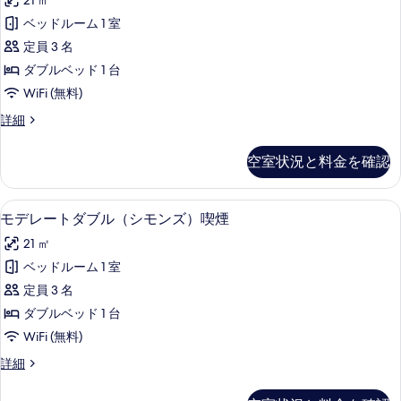
べ
21 ㎡
喫
レ
煙
て
ベッドルーム 1 室
ー
の
の
定員 3 名
詳
ト
細
写
ダブルベッド 1 台
ダ
真
WiFi (無料)
ブ
を
モ
詳細
ル
デ
表
（シ
レ
空室状況と料金を確認
示
ー
モ
ト
す
ン
ダ
セーフティボックス (室内)、遮光カー
モ
る
5
ブ
モデレートダブル（シモンズ）喫煙
ズ）
デ
ル
禁
21 ㎡
（シ
レ
モ
煙
ベッドルーム 1 室
ー
ン
の
定員 3 名
ズ）
ト
禁
す
ダブルベッド 1 台
ダ
煙
べ
WiFi (無料)
の
ブ
て
詳
モ
詳細
ル
細
デ
の
（シ
レ