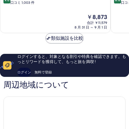
択
ー
ル
段
段
口コミ 1,003 件
口コミ
可
を
ク
ズ
階
階
不
の
キ
神
中
中
表
詳
現
￥8,873
可
ャ
戸
9.0、
8.8、
細
在
示
ン
合計 ￥11,579
ト
と
非
の
の
8 月 31 日 ～ 9 月 1 日
バ
ア
て
常
す
料
す
ス
ロ
も
に
る
金
類似施設を比較
神
ー
素
良
べ
は
戸
ド
晴
い、
￥8,873
て
三
神
ら
口
宮
戸
し
コ
の
ログインすると、対象となる割引や特典を確認できます。も
神
市
い、
ミ
っとリワードを獲得して、もっと旅を満喫 !
写
戸
中
口
1,003
真
市
心
コ
件
ログイン
無料で登録
中
部
ミ
件
を
心
1,003
の
周辺地域について
表
部
件
口
件
コ
示
の
ミ
す
口
コ
る
ミ