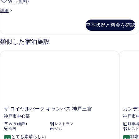
※
な
WiFi (無料)
部
し
ベ
禁
詳細
※
屋
煙
ッ
ベ
タ
ル
ッ
ド
空室状況と料金を確認
ー
ド
イ
タ
ム
タ
プ
部
イ
類似した宿泊施設
イ
屋
指
プ
プ
タ
選
ザ ロイヤルパーク キャンバス 神戸三宮
カンデオ
定
イ
選
択
プ
な
不
択
指
可
し
定
不
の
※
な
詳
可
し
細
ベ
※
の
ッ
ベ
す
ッ
ド
べ
ド
ザ
カ
ザ ロイヤルパーク キャンバス 神戸三宮
カンデ
タ
タ
て
ロ
ン
神戸市中心部
神戸市
イ
イ
イ
デ
の
プ
WiFi (無料)
レストラン
駐車場
ヤ
オ
プ
選
冷房
ジム
レスト
写
ル
ホ
選
択
パ
テ
10
10
とても素晴らしい
非常
真
不
9.0
8.8