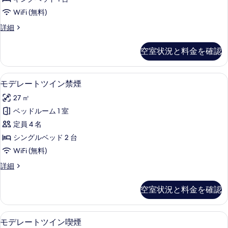
写
キ
真
WiFi (無料)
ン
を
デ
詳細
グ
ラ
表
喫
ッ
空室状況と料金を確認
示
ク
煙
ス
す
の
キ
セーフティボックス (室内)、遮光カー
モ
る
3
ン
モデレートツイン禁煙
す
デ
グ
べ
27 ㎡
喫
レ
煙
て
ベッドルーム 1 室
ー
の
の
定員 4 名
詳
ト
細
写
シングルベッド 2 台
ツ
真
WiFi (無料)
イ
を
モ
詳細
ン
デ
表
禁
レ
空室状況と料金を確認
示
ー
煙
ト
す
の
ツ
セーフティボックス (室内)、遮光カー
モ
る
3
イ
モデレートツイン喫煙
す