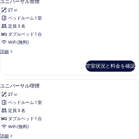
5
イ
ユニバーサル禁煙
す
ニ
ン
べ
27 ㎡
喫
バ
煙
て
ベッドルーム 1 室
ー
の
の
定員 3 名
詳
サ
細
写
ダブルベッド 1 台
ル
真
WiFi (無料)
禁
を
ユ
詳細
煙
ニ
表
の
バ
空室状況と料金を確認
示
ー
す
サ
す
べ
ル
セーフティボックス (室内)、遮光カー
ユ
る
5
禁
ユニバーサル喫煙
て
ニ
煙
の
27 ㎡
の
バ
詳
写
ベッドルーム 1 室
ー
細
真
定員 3 名
サ
を
ダブルベッド 1 台
ル
表
WiFi (無料)
喫
示
ユ
詳細