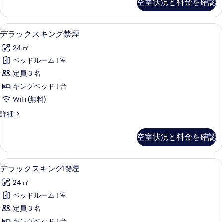
空室状況と料金を確認
写
ー
モ
ト
真
ン
ダ
セーフティボックス (室内)、遮光カー
デ
を
4
ブ
デラックスキング禁煙
ズ）
ラ
ル
表
喫
24 ㎡
（シ
ッ
示
モ
煙
ベッドルーム 1 室
ク
す
ン
の
定員 3 名
ズ）
ス
る
喫
す
キングベッド 1 台
キ
煙
べ
WiFi (無料)
の
ン
て
詳
デ
詳細
グ
細
ラ
の
禁
ッ
空室状況と料金を確認
写
ク
煙
ス
真
の
キ
セーフティボックス (室内)、遮光カー
デ
を
4
ン
デラックスキング喫煙
す
ラ
グ
表
べ
24 ㎡
禁
ッ
示
煙
て
ベッドルーム 1 室
ク
す
の
の
定員 3 名
詳
ス
る
細
キングベッド 1 台