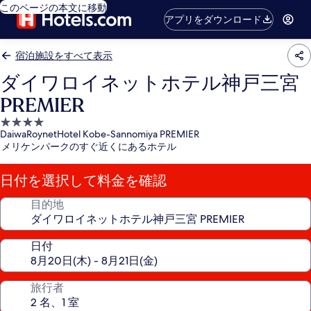
このページの本文に移動
アプリをダウンロード
宿泊施設をすべて表示
ダイワロイネットホテル神戸三宮
PREMIER
4.0
DaiwaRoynetHotel Kobe-Sannomiya PREMIER
つ
メリケンパークのすぐ近くにあるホテル
星
宿
日付を選択して料金を確認
泊
施
目的地
設
日付
旅行者