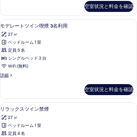
禁
レ
空室状況と料金を確認
示
ー
煙
ト
す
3
ツ
バスアメニティ (無料)、ヘアドライ
モ
る
1
イ
名
モデレートツイン喫煙 3名利用
デ
ン
利
27 ㎡
禁
レ
用
煙
ベッドルーム 1 室
ー
3
の
定員 5 名
名
ト
す
利
シングルベッド 3 台
ツ
用
べ
WiFi (無料)
の
イ
て
詳
モ
詳細
ン
細
デ
の
喫
レ
写
空室状況と料金を確認
ー
煙
真
ト
3
ツ
を
セーフティボックス (室内)、遮光カー
リ
5
イ
名
リラックスツイン禁煙
表
ラ
ン
利
27 ㎡
喫
示
ッ
用
煙
ベッドルーム 1 室
す
ク
3
の
定員 4 名
名