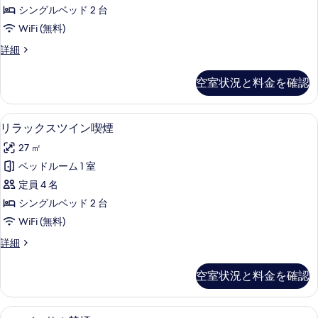
る
ス
す
利
シングルベッド 2 台
ツ
用
べ
WiFi (無料)
の
イ
て
詳
リ
詳細
ン
細
ラ
の
禁
ッ
写
空室状況と料金を確認
ク
煙
真
ス
の
ツ
を
セーフティボックス (室内)、遮光カー
リ
5
イ
リラックスツイン喫煙
す
表
ラ
ン
べ
27 ㎡
禁
示
ッ
煙
て
ベッドルーム 1 室
す
ク
の
の
定員 4 名
詳
る
ス
細
写
シングルベッド 2 台
ツ
真
WiFi (無料)
イ
を
リ
詳細
ン
ラ
表
喫
ッ
空室状況と料金を確認
示
ク
煙
ス
す
の
ツ
セーフティボックス (室内)、遮光カー
ユ
る