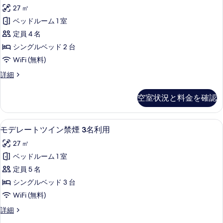
デ
ン
べ
27 ㎡
禁
レ
煙
て
ベッドルーム 1 室
ー
の
の
定員 4 名
詳
ト
細
写
シングルベッド 2 台
ツ
真
WiFi (無料)
イ
を
モ
詳細
ン
デ
表
喫
レ
空室状況と料金を確認
示
ー
煙
ト
す
の
ツ
バスアメニティ (無料)、ヘアドライ
モ
る
1
イ
モデレートツイン禁煙 3名利用
す
デ
ン
べ
27 ㎡
喫
レ
煙
て
ベッドルーム 1 室
ー
の
の
定員 5 名
詳
ト
細
写
シングルベッド 3 台
ツ
真
WiFi (無料)
イ
を
モ
詳細
ン
デ
表