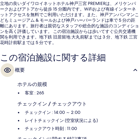
立地の良いダイワロイネットホテル神戸三宮 PREMIERは、メリケンパ
ークおよびアトアから徒歩 15 分圏内です。WiFiおよび有線インターネ
ットアクセスを無料でご利用いただけます。また、神戸アンパンマンこ
どもミュージアム & モールおよび神戸ハーバーランドは車で 5 分の距
離にあります。旅行者は親切なスタッフや総合的な施設のコンディショ
ンを高く評価しています。 この宿泊施設からは歩いてすぐ公共交通機
関を利用できます。地下鉄 旧居留地 大丸前駅までは 3 分、地下鉄 三宮
花時計前駅までは 5 分です。
この宿泊施設に関する詳細
概要
ホテルの規模
客室 : 265
チェックイン / チェックアウト
チェックイン : 14:00 ～ 2:00
レイトチェックイン (空室状況による)
チェックアウト時刻 : 11:00