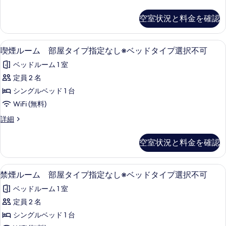
煙
ニ
す
の
バ
空室状況と料金を確認
る
ー
す
サ
べ
ル
セーフティボックス (室内)、遮光カー
喫
3
喫
喫煙ルーム 部屋タイプ指定なし※ベッドタイプ選択不可
て
煙
煙
の
ベッドルーム 1 室
の
ル
詳
写
定員 2 名
ー
細
真
シングルベッド 1 台
ム
を
WiFi (無料)
部
表
喫
詳細
屋
煙
示
タ
ル
空室状況と料金を確認
す
ー
イ
ム
る
プ
部
セーフティボックス (室内)、遮光カー
禁
3
屋
禁煙ルーム 部屋タイプ指定なし※ベッドタイプ選択不可
指
煙
タ
定
ベッドルーム 1 室
イ
ル
プ
な
定員 2 名
ー
指
し
シングルベッド 1 台
定
ム