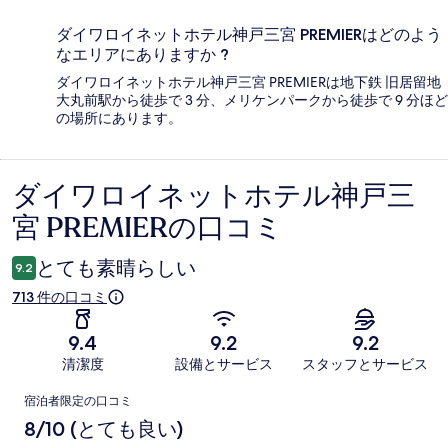
ダイワロイネットホテル神戸三宮 PREMIERはどのよう
なエリアにありますか ?
ダイワロイネットホテル神戸三宮 PREMIERは地下鉄 旧居留地
大丸前駅から徒歩で 3 分、メリケンパークから徒歩で 9 分ほど
の場所にあります。
ダイワロイネットホテル神戸三
口
宮 PREMIERの口コミ
コ
ミ
とても素晴らしい
9.2
713 件の口コミ
9.4
9.2
9.2
清潔度
設備とサービス
スタッフとサービス
口
宿泊者限定の口コミ
コ
8/10 (とても良い)