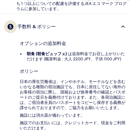
ち 1 つ以上についての配慮を評価するJEA エコ マーク プログ
ラムに参加しています。
手数料 & ポリシー
オプションの追加料金
朝食 (朝食ビュッフェ)
は追加料金でお召し上がりいた
だけます (概算料金 : 大人 2200 JPY、子供 1100 JPY)
ポリシー
日本の厚生労働省は、インやホテル、モーテルなどを含む
いかなる種類の宿泊施設でも、日本に​居住してない海外の
お客様の宿泊に際し、国籍および旅券番号の確認とパスポ
ートのご提示を義務付け​ております。また、各宿泊施設に
は、ご宿泊者全員のパスポートをコピーし保存する義務が
課せられておりますの​で、ご協力をお願いいたします。
施設には消火器が備わっています。
施設でのお支払いには、クレジットカード、現金をご利用
いただけます。