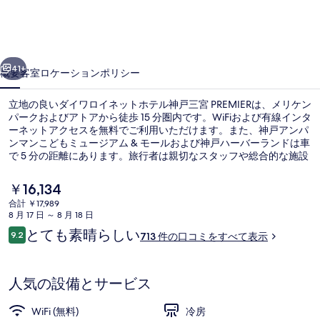
ネ
ッ
前へ
次へ
ト
41+
概要
客室
ロケーション
ポリシー
ホ
立地の良いダイワロイネットホテル神戸三宮 PREMIERは、メリケン
テ
パークおよびアトアから徒歩 15 分圏内です。WiFiおよび有線インタ
ーネットアクセスを無料でご利用いただけます。また、神戸アンパ
ル
ンマンこどもミュージアム & モールおよび神戸ハーバーランドは車
神
で 5 分の距離にあります。旅行者は親切なスタッフや総合的な施設
のコンディションを高く評価しています。 この宿泊施設からは歩い
戸
てすぐ公共交通機関を利用できます。地下鉄 旧居留地 大丸前駅ま
現
￥16,134
では 3 分、地下鉄 三宮 花時計前駅までは 5 分です。
在
三
合計 ￥17,989
の
8 月 17 日 ～ 8 月 18 日
セーフティボックス (室内)、遮光カー
宮
料
口
とても素晴らしい
9.2
713 件の口コミをすべて表示
金
10段階中9.2
PREMIER
コ
は
ミ
￥16,134
の
で
人気の設備とサービス
す
写
WiFi (無料)
冷房
真