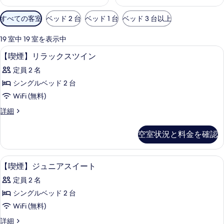
利
すべての客室
ベッド 2 台
ベッド 1 台
ベッド 3 台以上
用
可
19 室中 19 室を表示中
能
セーフティボックス (室内)、遮光カー
【喫
1
【喫煙】リラックスツイン
な
煙】
客
定員 2 名
リ
室
シングルベッド 2 台
ラ
の
WiFi (無料)
ッ
絞
【喫
詳細
り
ク
煙】
込
ス
リ
空室状況と料金を確認
み
ラ
ツ
条
ッ
イ
ク
件
内装
【喫
1
ス
【喫煙】ジュニアスイート
ン
煙】
ツ
の
定員 2 名
イ
ジ
ン
す
シングルベッド 2 台
ュ
の
べ
WiFi (無料)
詳
ニ
細
て
【喫
詳細