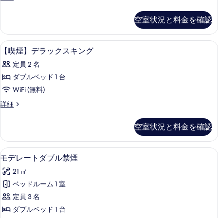
ア
煙】
の
ス
ジ
空室状況と料金を確認
写
ュ
イ
ニ
真
ー
ア
セーフティボックス (室内)、遮光カー
【喫
を
1
ス
【喫煙】デラックスキング
ト
煙】
イ
表
の
定員 2 名
ー
デ
示
ト
す
ダブルベッド 1 台
ラ
す
の
べ
WiFi (無料)
詳
ッ
る
細
て
【喫
詳細
ク
煙】
の
ス
デ
空室状況と料金を確認
写
ラ
キ
ッ
真
ン
ク
セーフティボックス (室内)、遮光カー
モ
を
5
ス
モデレートダブル禁煙
グ
デ
キ
表
の
21 ㎡
ン
レ
示
グ
す
ベッドルーム 1 室
ー
す
の
べ
定員 3 名
詳
ト
る
細
て
ダブルベッド 1 台
ダ