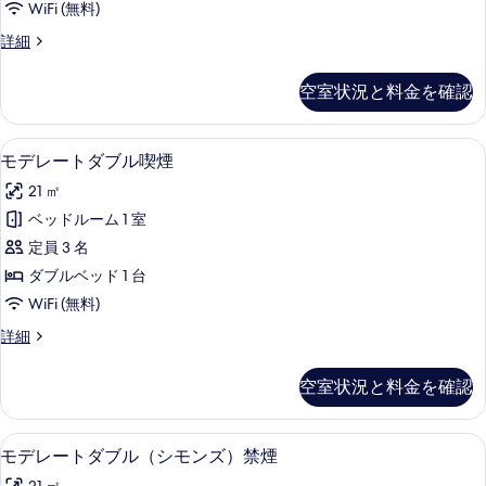
の
WiFi (無料)
ブ
写
モ
詳細
ル
デ
真
禁
レ
空室状況と料金を確認
を
ー
煙
ト
表
の
ダ
セーフティボックス (室内)、遮光カー
モ
示
5
ブ
モデレートダブル喫煙
す
デ
ル
す
べ
21 ㎡
禁
レ
る
煙
て
ベッドルーム 1 室
ー
の
の
定員 3 名
詳
ト
細
写
ダブルベッド 1 台
ダ
真
WiFi (無料)
ブ
を
モ
詳細
ル
デ
表
喫
レ
空室状況と料金を確認
示
ー
煙
ト
す
の
ダ
セーフティボックス (室内)、遮光カー
モ
る
5
ブ
モデレートダブル（シモンズ）禁煙
す
デ
ル