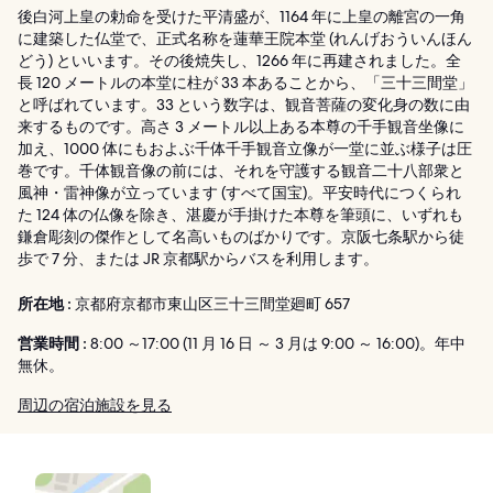
後白河上皇の勅命を受けた平清盛が、1164 年に上皇の離宮の一角
に建築した仏堂で、正式名称を蓮華王院本堂 (れんげおういんほん
どう) といいます。その後焼失し、1266 年に再建されました。全
長 120 メートルの本堂に柱が 33 本あることから、「三十三間堂」
と呼ばれています。33 という数字は、観音菩薩の変化身の数に由
来するものです。高さ 3 メートル以上ある本尊の千手観音坐像に
加え、1000 体にもおよぶ千体千手観音立像が一堂に並ぶ様子は圧
巻です。千体観音像の前には、それを守護する観音二十八部衆と
風神・雷神像が立っています (すべて国宝)。平安時代につくられ
た 124 体の仏像を除き、湛慶が手掛けた本尊を筆頭に、いずれも
鎌倉彫刻の傑作として名高いものばかりです。京阪七条駅から徒
歩で 7 分、または JR 京都駅からバスを利用します。
所在地 :
京都府京都市東山区三十三間堂廻町 657
営業時間 :
8:00 ～17:00 (11 月 16 日 ～ 3 月は 9:00 ～ 16:00)。年中
無休。
周辺の宿泊施設を見る