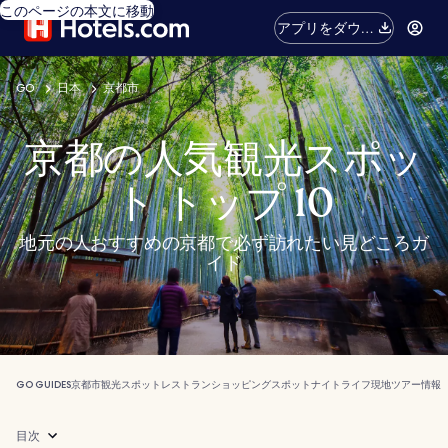
このページの本文に移動
アプリをダウン
ロード
GO
日本
京都市
京都の人気観光スポッ
ト トップ 10
地元の人おすすめの京都で必ず訪れたい見どころガ
イド
GO GUIDES
京都市
観光スポット
レストラン
ショッピングスポット
ナイトライフ
現地ツアー
情報
目次