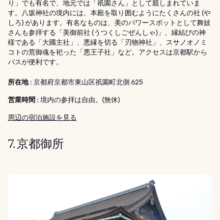
り」でも有名で、地元では「祇園さん」として親しまれていま
す。八坂神社の境内には、本殿を取り囲むようにたくさんの社 (や
しろ) があります。有名なものは、美のパワースポットとして舞妓
さんも参拝する「美御前社 (うつくしごぜんしゃ)」、縁結びの神
様である「大國主社」、悪縁を切る「刃物神社」、スサノオノミ
コトの荒御魂を祀った「悪王子社」など。アクセスは京都駅から
バスが便利です。
所在地 :
京都府京都市東山区祇園町北側 625
営業時間 :
境内の参拝は自由。(無休)
周辺の宿泊施設を見る
7. 京都御所