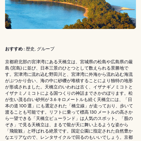
おすすめ :
歴史, グループ
京都府北部の宮津湾にある天橋立は、宮城県の松島や広島県の厳
島 (宮島) に並び、日本三景のひとつとして数えられる景勝地で
す。宮津湾に流れ込む野田川と、宮津湾に外海から流れ込む海流
がぶつかり合い、海の中に砂礫が堆積することにより独特の地形
が形成されました。天橋立のいわれは古く、イザナギノミコトと
イザナミノミコトによる国つくりの神話までさかのぼります。松
が生い茂る白い砂州が 3.6 キロメートルも続く天橋立には、「日
本の道 100 選」にも選定された「橋立線」が走っており、歩いて
渡ることも可能です。リフトに乗って標高 130 メートルの高さか
ら一望できる「天橋立ビューランド」は人気のスポット。「股の
ぞき」で見る天橋立は、まるで龍が天に舞い上るような姿から
「飛龍観」と呼ばれる絶景です。国定公園に指定された自然豊か
なエリアなので、レンタサイクルで回るのもいいでしょう。京都