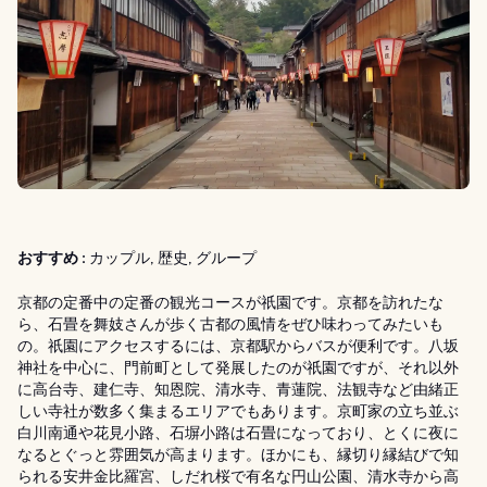
おすすめ :
カップル, 歴史, グループ
京都の定番中の定番の観光コースが祇園です。京都を訪れたな
ら、石畳を舞妓さんが歩く古都の風情をぜひ味わってみたいも
の。祇園にアクセスするには、京都駅からバスが便利です。八坂
神社を中心に、門前町として発展したのが祇園ですが、それ以外
に高台寺、建仁寺、知恩院、清水寺、青蓮院、法観寺など由緒正
しい寺社が数多く集まるエリアでもあります。京町家の立ち並ぶ
白川南通や花見小路、石塀小路は石畳になっており、とくに夜に
なるとぐっと雰囲気が高まります。ほかにも、縁切り縁結びで知
られる安井金比羅宮、しだれ桜で有名な円山公園、清水寺から高