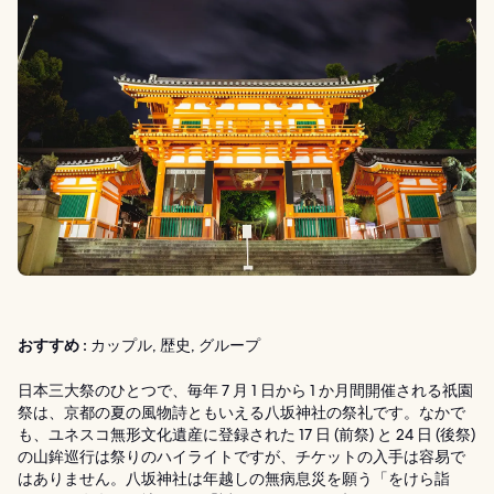
おすすめ :
カップル, 歴史, グループ
日本三大祭のひとつで、毎年 7 月 1 日から 1 か月間開催される祇園
祭は、京都の夏の風物詩ともいえる八坂神社の祭礼です。なかで
も、ユネスコ無形文化遺産に登録された 17 日 (前祭) と 24 日 (後祭)
の山鉾巡行は祭りのハイライトですが、チケットの入手は容易で
はありません。八坂神社は年越しの無病息災を願う「をけら詣