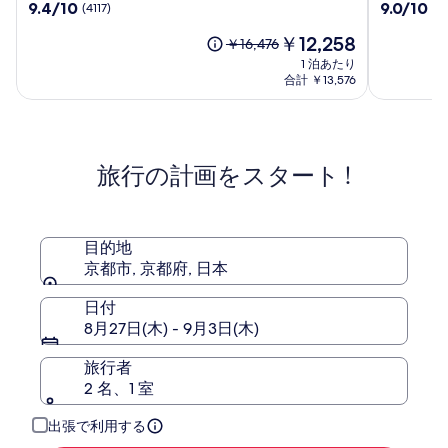
10
10
9.4/10
9.0/10
(4117)
(18
温
テ
段
段
泉
ル
現
￥12,258
階
階
以
￥16,476
蓮
京
在
中
中
前
1 泊あたり
花
都
の
9.4、
9.0、
の
合計 ￥13,576
の
八
料
(4117)
(1876)
料
湯
金
条
件
件
金
は
御
の
の
は
￥12,258
口
口
￥16,476、
宿
コ
コ
旅行の計画をスタート !
通
野
ミ
ミ
常
乃
料
京
金
都
に
目的地
七
つ
京都市, 京都府, 日本
条
い
て
日付
の
8月27日(木) - 9月3日(木)
詳
細
旅行者
を
表
2 名、1 室
示。
出張で利用する