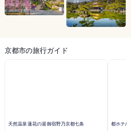
日本
京都市の旅行ガイド
天然温泉 蓮花の湯 御宿野乃京都七条
都ホテル 
天
都
天然温泉 蓮花の湯 御宿野乃京都七条
都ホテル
然
ホ