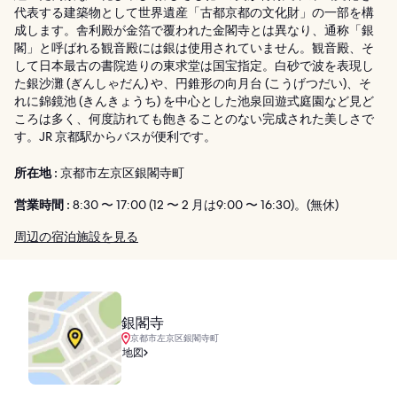
代表する建築物として世界遺産「古都京都の文化財」の一部を構
成します。舎利殿が金箔で覆われた金閣寺とは異なり、通称「銀
閣」と呼ばれる観音殿には銀は使用されていません。観音殿、そ
して日本最古の書院造りの東求堂は国宝指定。白砂で波を表現し
た銀沙灘 (ぎんしゃだん) や、円錐形の向月台 (こうげつだい)、そ
れに錦鏡池 (きんきょうち) を中心とした池泉回遊式庭園など見ど
ころは多く、何度訪れても飽きることのない完成された美しさで
す。JR 京都駅からバスが便利です。
所在地 :
京都市左京区銀閣寺町
営業時間 :
8:30 〜 17:00 (12 〜 2 月は9:00 〜 16:30)。(無休)
周辺の宿泊施設を見る
銀閣寺
京都市左京区銀閣寺町
地図