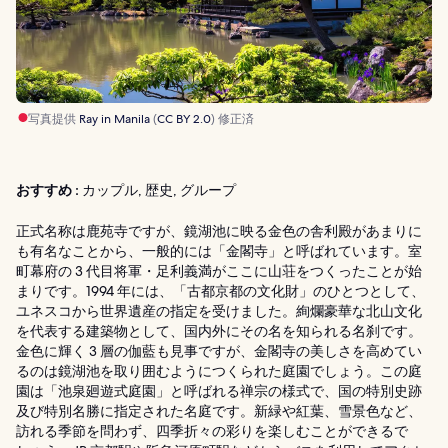
写真提供
Ray in Manila
(
CC BY 2.0
) 修正済
おすすめ :
カップル, 歴史, グループ
正式名称は鹿苑寺ですが、鏡湖池に映る金色の舎利殿があまりに
も有名なことから、一般的には「金閣寺」と呼ばれています。室
町幕府の 3 代目将軍・足利義満がここに山荘をつくったことが始
まりです。1994 年には、「古都京都の文化財」のひとつとして、
ユネスコから世界遺産の指定を受けました。絢爛豪華な北山文化
を代表する建築物として、国内外にその名を知られる名刹です。
金色に輝く 3 層の伽藍も見事ですが、金閣寺の美しさを高めてい
るのは鏡湖池を取り囲むようにつくられた庭園でしょう。この庭
園は「池泉廻遊式庭園」と呼ばれる禅宗の様式で、国の特別史跡
及び特別名勝に指定された名庭です。新緑や紅葉、雪景色など、
訪れる季節を問わず、四季折々の彩りを楽しむことができるで