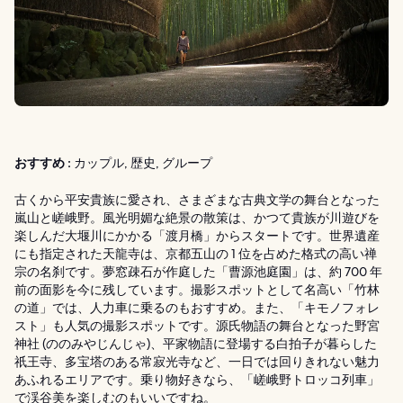
おすすめ :
カップル, 歴史, グループ
古くから平安貴族に愛され、さまざまな古典文学の舞台となった
嵐山と嵯峨野。風光明媚な絶景の散策は、かつて貴族が川遊びを
楽しんだ大堰川にかかる「渡月橋」からスタートです。世界遺産
にも指定された天龍寺は、京都五山の 1 位を占めた格式の高い禅
宗の名刹です。夢窓疎石が作庭した「曹源池庭園」は、約 700 年
前の面影を今に残しています。撮影スポットとして名高い「竹林
の道」では、人力車に乗るのもおすすめ。また、「キモノフォレ
スト」も人気の撮影スポットです。源氏物語の舞台となった野宮
神社 (ののみやじんじゃ)、平家物語に登場する白拍子が暮らした
祇王寺、多宝塔のある常寂光寺など、一日では回りきれない魅力
あふれるエリアです。乗り物好きなら、「嵯峨野トロッコ列車」
で渓谷美を楽しむのもいいですね。