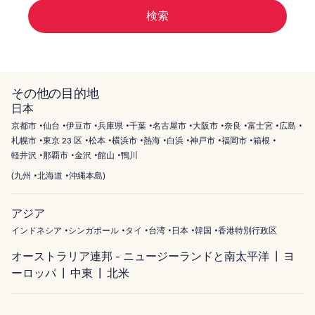
検索
その他の目的地
日本
京都市
仙台
伊豆市
兵庫県
千葉
名古屋市
大阪市
奈良
富士宮
広島
札幌市
東京 23 区
松本
横浜市
熱海
白浜
神戸市
福岡市
箱根
軽井沢
那覇市
金沢
館山
鴨川
(
九州
北海道
沖縄本島
)
アジア
インドネシア
シンガポール
タイ
台湾
日本
韓国
香港特別行政区
オーストラリア連邦 - ニュージーランドと南太平洋
ヨ
ーロッパ
中東
北米