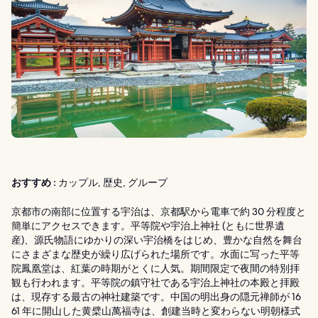
おすすめ :
カップル, 歴史, グループ
京都市の南部に位置する宇治は、京都駅から電車で約 30 分程度と
簡単にアクセスできます。平等院や宇治上神社 (ともに世界遺
産)、源氏物語にゆかりの深い宇治橋をはじめ、豊かな自然を舞台
にさまざまな歴史が繰り広げられた場所です。水面に写った平等
院鳳凰堂は、紅葉の時期がとくに人気。期間限定で夜間の特別拝
観も行われます。平等院の鎮守社である宇治上神社の本殿と拝殿
は、現存する最古の神社建築です。中国の明出身の隠元禅師が 16
61 年に開山した黄檗山萬福寺は、創建当時と変わらない明朝様式