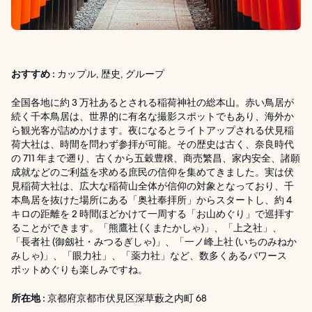
おすすめ :
カップル, 歴史, グループ
全国各地に約 3 万社あるとされる稲荷神社の総本山。赤い鳥居が
続く千本鳥居は、世界的に有名な撮影スポットでもあり、海外か
ら観光客が詰めかけます。夜になるとライトアップされる伏見稲
荷大社は、時間を問わず参拝が可能。その歴史は古く、奈良時代
の 711 年まで遡り、古くから五穀豊穣、商売繁昌、家内安全、諸願
成就などのご利益を求める庶民の信仰を集めてきました。実は伏
見稲荷大社は、広大な稲荷山全体が信仰の対象となっており、千
本鳥居を抜けた場所にある「奥社奉拝所」からスタートし、約 4
キロの距離を 2 時間ほどかけて一周する「お山めぐり」で巡拝す
ることができます。「熊鷹社 (くまたかしゃ)」、「上之社」、
「長者社 (御劔社・みつるぎしゃ)」、「一ノ峰上社 (いちのみねか
みしゃ)」、「眼力社」、「薬力社」など、数多くあるパワース
ポットめぐりも楽しみですね。
所在地 :
京都府京都市伏見区深草藪之内町 68