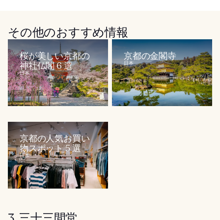
その他のおすすめ情報
桜が美しい京都の
京都の金閣寺
神社仏閣 6 選
日本
日本
京都の人気お買い
物スポット 5 選
日本
3. 三十三間堂