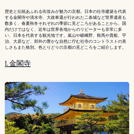
歴史と伝統あふれる街並みが魅力の京都。日本の社寺建築を代表
する金閣寺や清水寺、大政奉還が行われた二条城など世界遺産も
数多く、春夏秋冬それぞれの季節に見どころがあることから、国
内だけではなく、近年は世界各地からのリピーターも非常に多
い、日本を代表する観光地です。嵐山や嵯峨野、鞍馬や貴船、宇
治、大原など、郊外の豊かな自然に佇む社寺のコントラストの美
しさもまた格別。色とりどりの京都の見どころをご紹介します。
1. 金閣寺