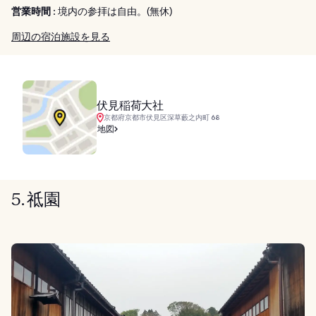
営業時間 :
境内の参拝は自由。(無休)
周辺の宿泊施設を見る
伏見稲荷大社
京都府京都市伏見区深草藪之内町 68
地図
5. 祗園