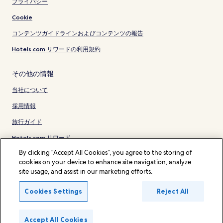
プライバシー
Cookie
コンテンツガイドラインおよびコンテンツの報告
Hotels.com リワードの利用規約
その他の情報
当社について
採用情報
旅行ガイド
Hotels.com リワード
By clicking “Accept All Cookies”, you agree to the storing of
* 一部のホテルは、チェックイン日の 24 時間以上前までにキャンセルするこ
cookies on your device to enhance site navigation, analyze
とを条件としています。詳細はウェブサイトでご覧ください。
site usage, and assist in our marketing efforts.
© 2026 Hotels.com, L.P., an Expedia Group company. All rights reserved.
Hotels.com および Hotels.com のロゴは、Hotels.com, L.P. の商標または登
録商標です。
Cookies Settings
Reject All
Accept All Cookies