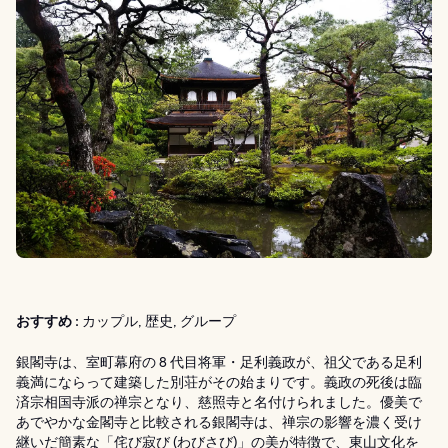
おすすめ :
カップル, 歴史, グループ
銀閣寺は、室町幕府の 8 代目将軍・足利義政が、祖父である足利
義満にならって建築した別荘がその始まりです。義政の死後は臨
済宗相国寺派の禅宗となり、慈照寺と名付けられました。優美で
あでやかな金閣寺と比較される銀閣寺は、禅宗の影響を濃く受け
継いだ簡素な「侘び寂び (わびさび)」の美が特徴で、東山文化を