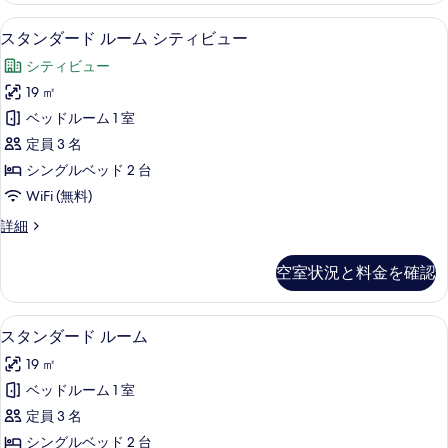
べ
ス
セーフティボックス (室内)、ノート
ス
6
タ
スタンダード ルーム シティビュー
て
タ
ジ
の
シティビュー
オ
ン
の
写
19 ㎡
ダ
詳
真
ベッドルーム 1 室
細
ー
を
定員 3 名
ド
表
シングルベッド 2 台
ル
示
WiFi (無料)
ー
す
ス
詳細
ム
タ
る
シ
ン
空室状況と料金を確認
ダ
テ
ー
ィ
ド
セーフティボックス (室内)、ノート
ス
5
ル
スタンダード ルーム
ビ
タ
ー
ュ
19 ㎡
ム
ン
シ
ー
ベッドルーム 1 室
ダ
テ
の
定員 3 名
ィ
ー
ビ
す
シングルベッド 2 台