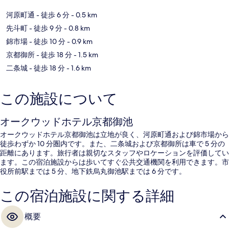
河原町通
- 徒歩 6 分
- 0.5 km
先斗町
- 徒歩 9 分
- 0.8 km
錦市場
- 徒歩 10 分
- 0.9 km
京都御所
- 徒歩 18 分
- 1.5 km
二条城
- 徒歩 18 分
- 1.6 km
この施設について
オークウッドホテル京都御池
オークウッドホテル京都御池は立地が良く、河原町通および錦市場から
徒歩わずか 10 分圏内です。また、二条城および京都御所は車で 5 分の
距離にあります。旅行者は親切なスタッフやロケーションを評価してい
ます。この宿泊施設からは歩いてすぐ公共交通機関を利用できます。市
役所前駅までは 5 分、地下鉄烏丸御池駅までは 6 分です。
この宿泊施設に関する詳細
概要