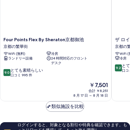
る
真
を
表
示
す
Four
ザ
Four Points Flex By Sheraton京都御池
ザ ロ
る
Points
ロ
京都の繁華街
京都の
Flex
イ
WiFi (無料)
冷房
WiFi 
By
ヤ
ランドリー設備
24 時間対応のフロント
冷房
Sheraton
ル
デスク
京
パ
10
とて
9.2
10
都
とても素晴らしい
ー
段
口コミ
9.0
段
御
口コミ 995 件
ク
階
階
池
ホ
中
現
￥7,501
中
京
テ
9.2、
在
9.0、
都
合計 ￥8,251
ル
と
の
8 月 17 日 ～ 8 月 18 日
と
の
京
て
料
て
繁
都
も
金
類似施設を比較
も
華
三
素
は
素
街
条
晴
￥7,501
晴
京
ら
ら
都
し
ログインすると、対象となる割引や特典を確認できます。も
し
の
い、
っとリワードを獲得して、もっと旅を満喫 !