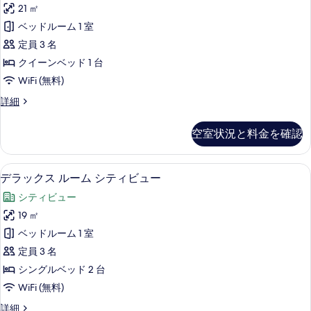
レ
の
21 ㎡
の
ミ
詳
写
ベッドルーム 1 室
ア
細
真
定員 3 名
ル
を
クイーンベッド 1 台
ー
表
WiFi (無料)
ム
示
プ
詳細
ク
レ
す
イ
ミ
空室状況と料金を確認
る
ア
ー
ル
ン
ー
セーフティボックス (室内)、ノート
デ
5
ム
デラックス ルーム シティビュー
ベ
ラ
ク
ッ
シティビュー
イ
ッ
ー
ド
19 ㎡
ク
ン
1
ベッドルーム 1 室
ベ
ス
台
ッ
定員 3 名
ル
ド
の
シングルベッド 2 台
1
ー
す
WiFi (無料)
台
ム
の
べ
デ
詳細