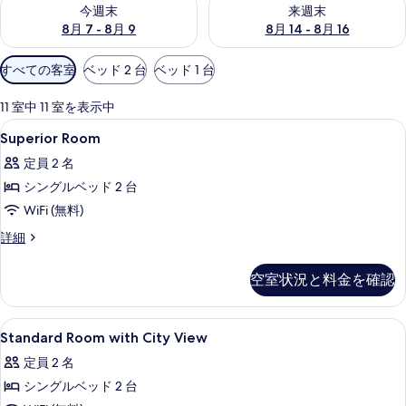
今週末 8月 7 - 8月 9 の空室状況をチェック
来週末 8月 14 - 8月 16 の
今週末
来週末
8月 7 - 8月 9
8月 14 - 8月 16
利
すべての客室
ベッド 2 台
ベッド 1 台
用
可
11 室中 11 室を表示中
能
Superior
セーフティボックス (室内)、ノート
3
Superior Room
な
Room
客
定員 2 名
の
室
シングルベッド 2 台
す
の
WiFi (無料)
べ
絞
Superior
詳細
て
り
Room
込
の
の
空室状況と料金を確認
み
詳
写
条
細
真
件
Standard
セーフティボックス (室内)、ノート
を
3
Standard Room with City View
Room
表
定員 2 名
with
示
シングルベッド 2 台
City