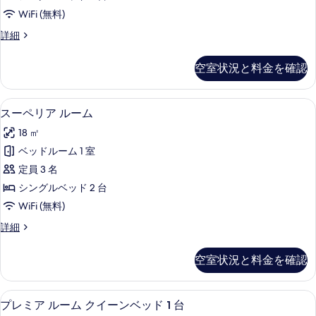
ド
ュ
べ
WiFi (無料)
ー
ル
て
の
ス
詳細
ー
詳
タ
の
細
ム
ン
空室状況と料金を確認
写
ダ
の
ー
真
す
ド
部屋からの景観
ス
を
4
ル
スーペリア ルーム
べ
ー
ー
表
て
18 ㎡
ム
ペ
示
の
の
ベッドルーム 1 室
リ
す
詳
写
定員 3 名
細
ア
る
真
シングルベッド 2 台
ル
を
WiFi (無料)
ー
表
ス
詳細
ム
ー
示
の
ペ
空室状況と料金を確認
す
リ
す
ア
る
べ
ル
セーフティボックス (室内)、ノート
プ
4
ー
プレミア ルーム クイーンベッド 1 台
て
ム