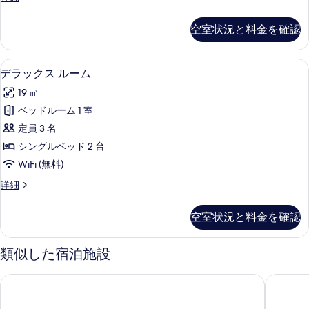
詳
シ
ラ
て
細
テ
ッ
の
空室状況と料金を確認
ク
ィ
写
ス
ビ
ル
真
セーフティボックス (室内)、ノート
デ
5
ー
デラックス ルーム
ュ
を
ラ
ム
ー
19 ㎡
シ
表
ッ
テ
の
ベッドルーム 1 室
示
ク
ィ
す
定員 3 名
ビ
す
ス
ュ
べ
シングルベッド 2 台
る
ル
ー
て
WiFi (無料)
の
ー
の
詳
デ
詳細
ム
細
ラ
写
の
ッ
空室状況と料金を確認
真
ク
す
ス
を
べ
ル
類似した宿泊施設
表
ー
て
ム
示
Four Points Flex By Sheraton京都御池
ザ ロイ
の
の
す
詳
写
細