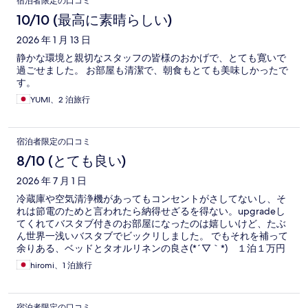
宿泊者限定の口コミ
10/10 (最高に素晴らしい)
2026 年 1 月 13 日
静かな環境と親切なスタッフの皆様のおかげで、とても寛いで
過ごせました。 お部屋も清潔で、朝食もとても美味しかったで
す。
YUMI、2 泊旅行
宿泊者限定の口コミ
8/10 (とても良い)
2026 年 7 月 1 日
冷蔵庫や空気清浄機があってもコンセントがさしてないし、そ
れは節電のためと言われたら納得せざるを得ない。upgradeし
てくれてバスタブ付きのお部屋になったのは嬉しいけど、たぶ
ん世界一浅いバスタブでビックリしました。 でもそれを補って
余りある、ベッドとタオルリネンの良さ(*´▽｀*) １泊１万円
以下とは思えないベッドの心地良さとタオルの気持ち良さ❤️ ホ
hiromi、1 泊旅行
テルの立地も良いし、また使うんだろうなぁ。 ホテルの人へ：
無理してネスプレッソ置かなくてもいいのに～、と感じました
宿泊者限定の口コミ