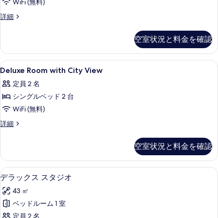
す
View
WiFi (無料)
る
の
Standard
詳細
Room
す
with
べ
空室状況と料金を確認
City
て
View
の
の
Deluxe
セーフティボックス (室内)、ノート
3
詳
Deluxe Room with City View
Room
写
細
定員 2 名
with
真
シングルベッド 2 台
City
を
View
WiFi (無料)
表
の
Deluxe
詳細
示
Room
す
す
with
べ
空室状況と料金を確認
City
る
て
View
の
の
セーフティボックス (室内)、ノート
デ
7
詳
デラックス スタジオ
写
ラ
細
43 ㎡
真
ッ
ベッドルーム 1 室
を
ク
定員 2 名