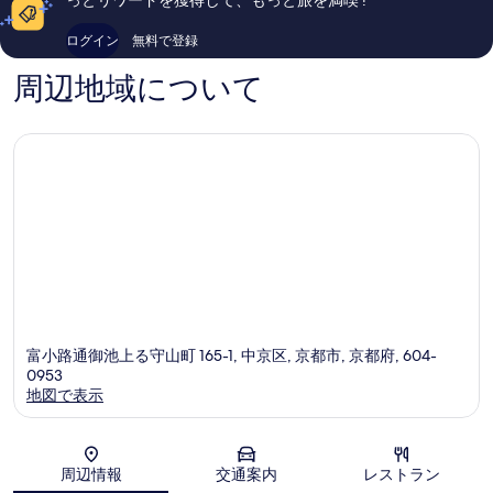
い、
繁
口
口
華
コ
ログイン
無料で登録
コ
街
ミ
ミ
1,547
周辺地域について
995
件
件
件
件
の
の
口
口
コ
コ
ミ
ミ
富小路通御池上る守山町 165-1, 中京区, 京都市, 京都府, 604-
0953
地図で表示
地図
周辺情報
交通案内
レストラン