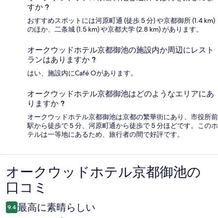
すか ?
おすすめスポットには河原町通 (徒歩 5 分) や京都御所 (1.4 km)
のほか、二条城 (1.5 km) や京都大学 (2.8 km) があります。
オークウッドホテル京都御池の施設内か周辺にレスト
ランはありますか ?
はい、施設内にCafé Oがあります。
オークウッドホテル京都御池はどのようなエリアにあ
りますか ?
オークウッドホテル京都御池は京都の繁華街にあり、市役所前
駅から徒歩で 5 分、河原町通から徒歩で 5 分ほどです。このホ
テルは一等地にあるため、旅行者の間で好評です。
オークウッドホテル京都御池の
口
口コミ
コ
ミ
最高に素晴らしい
9.4