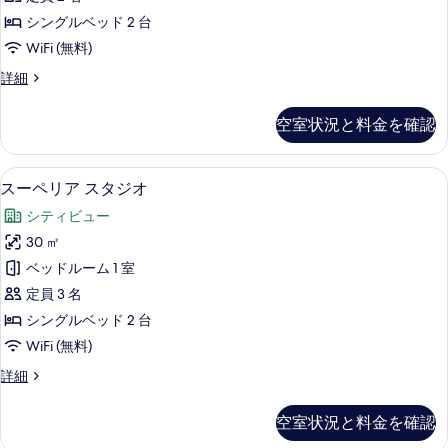
表
ス
シングルベッド 2 台
示
ス
WiFi (無料)
す
タ
デ
詳細
る
ジ
ラ
オ
ッ
空室状況と料金を確認
ク
の
ス
す
ス
セーフティボックス (室内)、ノート
ス
6
タ
スーペリア スタジオ
べ
ー
ジ
て
シティビュー
オ
ペ
の
の
30 ㎡
リ
詳
写
ベッドルーム 1 室
細
ア
真
定員 3 名
ス
を
シングルベッド 2 台
タ
表
WiFi (無料)
ジ
示
ス
詳細
オ
ー
す
の
ペ
空室状況と料金を確認
る
リ
す
ア