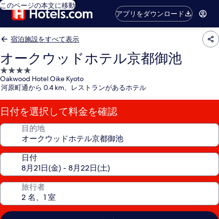
このページの本文に移動
アプリをダウンロード
宿泊施設をすべて表示
オークウッドホテル京都御池
4.0
Oakwood Hotel Oike Kyoto
つ
河原町通から 0.4 km、レストランがあるホテル
星
宿
日付を選択して料金を確認
泊
施
目的地
設
日付
旅行者