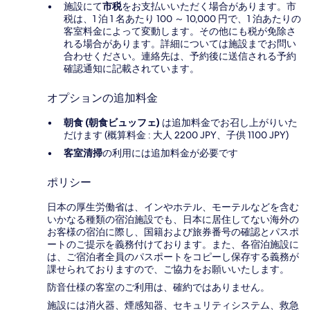
施設にて
市税
をお支払いいただく場合があります。市
税は、1 泊 1 名あたり 100 ～ 10,000 円で、1 泊あたりの
客室料金によって変動します。その他にも税が免除さ
れる場合があります。詳細については施設までお問い
合わせください。連絡先は、予約後に送信される予約
確認通知に記載されています。
オプションの追加料金
朝食 (朝食ビュッフェ)
は追加料金でお召し上がりいた
だけます (概算料金 : 大人 2200 JPY、子供 1100 JPY)
客室清掃
の利用には追加料金が必要です
ポリシー
日本の厚生労働省は、インやホテル、モーテルなどを含む
いかなる種類の宿泊施設でも、日本に​居住してない海外の
お客様の宿泊に際し、国籍および旅券番号の確認とパスポ
ートのご提示を義務付け​ております。また、各宿泊施設に
は、ご宿泊者全員のパスポートをコピーし保存する義務が
課せられておりますの​で、ご協力をお願いいたします。
防音仕様の客室のご利用は、確約ではありません。
施設には消火器、煙感知器、セキュリティシステム、救急