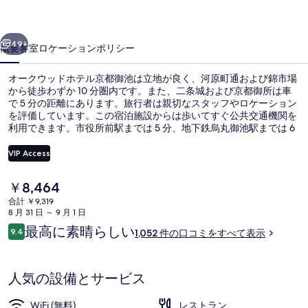
ホ
前へ
次へ
テ
49+
概要
客室
ロケーション
ポリシー
ル
オークウッドホテル京都御池は立地が良く、河原町通および錦市場
京
から徒歩わずか 10 分圏内です。また、二条城および京都御所は車
で 5 分の距離にあります。旅行者は親切なスタッフやロケーション
都
を評価しています。この宿泊施設からは歩いてすぐ公共交通機関を
御
利用できます。市役所前駅までは 5 分、地下鉄烏丸御池駅までは 6
分です。
池
VIP Access
の
現
￥8,464
施設の入り口
写
在
合計 ￥9,319
の
8 月 31 日 ～ 9 月 1 日
真
料
口
最高に素晴らしい
9.4
1,052 件の口コミをすべて表示
金
ギ
10段階中9.4
コ
は
ミ
ャ
￥8,464
で
人気の設備とサービス
ラ
す
リ
WiFi (無料)
レストラン