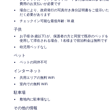
費用のお支払いが必要です
場合により、政府発行の写真付き身分証明書をご提示いた
だく必要があります
チェックイン可能な最低年齢 : 18 歳
子供
お子様 (6 歳以下) が、保護者の方と同室で既存のベッドを
使用して滞在される場合、1 名様まで宿泊料金は無料です
幼児用ベッドなし
ペット
ペットの同伴不可
インターネット
共用エリアの無料 WiFi
室内での無料 WiFi
駐車場
敷地内に駐車場なし
その他の情報