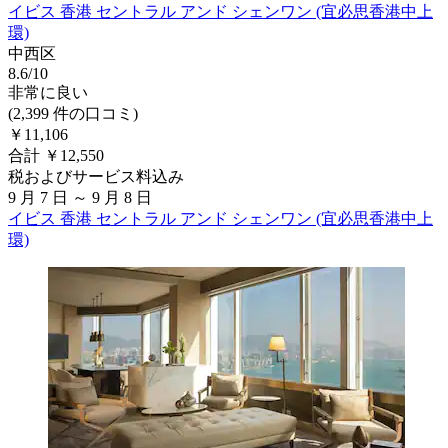
イビス 香港 セントラル アンド シェンワン (宜必思香港中上
環)
中西区
8.6/10
非常に良い
(2,399 件の口コミ)
￥11,106
合計 ￥12,550
税およびサービス料込み
9 月 7 日 ～ 9 月 8 日
イビス 香港 セントラル アンド シェンワン (宜必思香港中上
環)