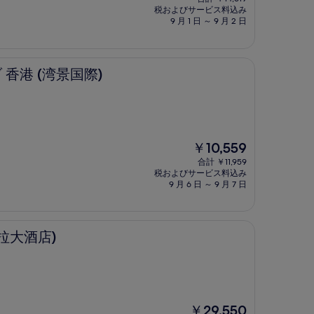
の
税およびサービス料込み
料
9 月 1 日 ～ 9 月 2 日
金
は
￥12,859
国際)
 香港 (湾景国際)
現
￥10,559
在
合計 ￥11,959
の
税およびサービス料込み
料
9 月 6 日 ～ 9 月 7 日
金
は
￥10,559
拉大酒店)
現
￥29,550