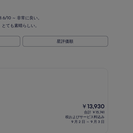
8.6/10 ～ 非常に良い。
0 ～ とても素晴らしい。
星評価順
現
￥13,930
在
合計 ￥15,741
の
税およびサービス料込み
料
9 月 2 日 ～ 9 月 3 日
金
は