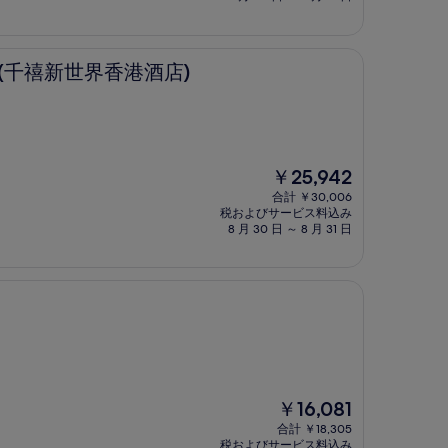
金
は
￥18,454
界香港酒店)
 (千禧新世界香港酒店)
現
￥25,942
在
合計 ￥30,006
の
税およびサービス料込み
料
8 月 30 日 ～ 8 月 31 日
金
は
￥25,942
現
￥16,081
在
合計 ￥18,305
の
税およびサービス料込み