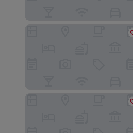
ザ ハーバービュー - チャイニーズ YMCA オブ 香港
カオルーン シャングリ・ラ 香港 (九竜香格里拉大酒