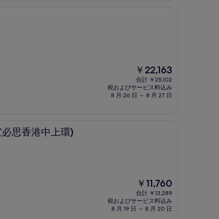
￥13,930
現
￥22,163
在
合計 ￥25,102
の
税およびサービス料込み
料
8 月 26 日 ～ 8 月 27 日
金
は
￥22,163
上環)
宜必思香港中上環)
現
￥11,760
在
合計 ￥13,289
の
税およびサービス料込み
料
8 月 19 日 ～ 8 月 20 日
金