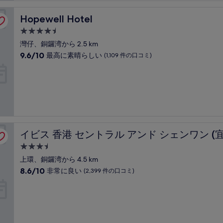
も
素
Hopewell Hotel
Hopewell Hotel
晴
ら
4.5
し
つ
灣仔、銅鑼湾から 2.5 km
い、
星
10
9.6/10
(2,059
最高に素晴らしい
(1,109 件の口コミ)
宿
段
件
階
の
泊
中
口
施
9.6、
コ
設
最
ミ)
高
件
に
の
素
香港中上環)
口
イビス 香港 セントラル アンド シェンワン (宜必思香港中
イビス 香港 セントラル アンド シェンワン (
晴
コ
ら
ミ
3.5
し
つ
上環、銅鑼湾から 4.5 km
い、
星
10
8.6/10
(1,109
非常に良い
(2,399 件の口コミ)
宿
段
件
階
の
泊
中
口
施
8.6、
コ
設
非
ミ)