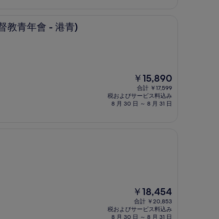
は
￥11,760
 港青)
督教青年會 - 港青)
現
￥15,890
在
合計 ￥17,599
の
税およびサービス料込み
料
8 月 30 日 ～ 8 月 31 日
金
は
￥15,890
現
￥18,454
在
合計 ￥20,853
の
税およびサービス料込み
料
8 月 30 日 ～ 8 月 31 日