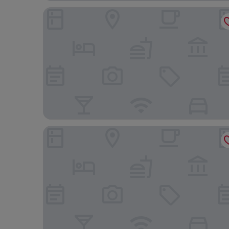
Hopewell Hotel
イビス 香港 セントラル アンド シェンワン (宜必思