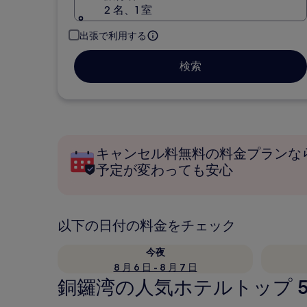
2 名、1 室
出張で利用する
検索
キャンセル料無料の料金プランな
予定が変わっても安心
以下の日付の料金をチェック
今夜
8 月 6 日 - 8 月 7 日
銅鑼湾の人気ホテルトップ 