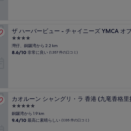
施
8.4、
コ
設
と
ミ)
て
件
も
の
良
 (湾景国際)
口
ザ ハーバービュー - チャイニーズ YMCA オブ 香港 (湾景
ザ ハーバービュー - チャイニーズ YMCA オブ
い、
コ
(1,333
ミ
4.0
件
つ
灣仔、銅鑼湾から 2.2 km
の
星
10
8.6/10
口
非常に良い
(1,357 件の口コミ)
宿
段
コ
階
ミ)
泊
中
件
施
8.6、
の
設
非
口
常
コ
に
ミ
良
店)
カオルーン シャングリ・ラ 香港 (九竜香格里拉大酒店)
カオルーン シャングリ・ラ 香港 (九竜香格里
い、
(1,357
5.0
件
つ
銅鑼湾から 1.9 km
の
星
10
9.4/10
口
最高に素晴らしい
(1,135 件の口コミ)
宿
段
コ
階
ミ)