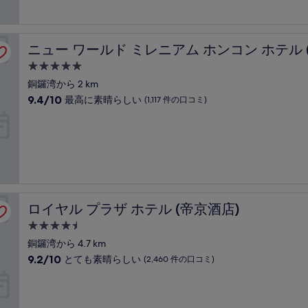
最
ミ)
高
件
に
の
素
禧新世界香港酒店)
口
ニュー ワールド ミレニアム ホンコン ホテル (千禧新世
ニュー ワールド ミレニアム ホンコン ホテル
晴
コ
ら
ミ
5.0
し
つ
銅鑼湾から 2 km
い、
星
10
9.4/10
(1,999
最高に素晴らしい
(1,117 件の口コミ)
宿
段
件
階
の
泊
中
口
施
9.4、
コ
設
最
ミ)
高
件
に
の
素
口
ロイヤル プラザ ホテル (帝京酒店)
ロイヤル プラザ ホテル (帝京酒店)
晴
コ
ら
ミ
4.5
し
つ
銅鑼湾から 4.7 km
い、
星
10
9.2/10
(1,117
とても素晴らしい
(2,460 件の口コミ)
宿
段
件
階
の
泊
中
口
施
9.2、