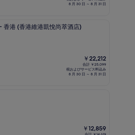
料
8 月 30 日 ～ 8 月 31 日
金
は
￥16,081
港維港凱悅尚萃酒店)
 香港 (香港維港凱悅尚萃酒店)
現
￥22,212
在
合計 ￥25,099
の
税およびサービス料込み
料
8 月 30 日 ～ 8 月 31 日
金
は
￥22,212
現
￥12,859
在
合計 ￥14,619