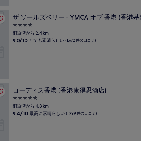
常
件
に
の
良
年會 - 港青)
口
ザ ソールズベリー - YMCA オブ 香港 (香港基督教青年會 -
ザ ソールズベリー - YMCA オブ 香港 (香港基
い、
コ
(2,399
ミ
4.0
件
つ
銅鑼湾から 2.4 km
の
星
10
9.0/10
口
とても素晴らしい
(1,672 件の口コミ)
宿
段
コ
階
ミ)
泊
中
件
施
9.0、
の
設
と
口
て
コ
も
ミ
素
コーディス香港 (香港康得思酒店)
コーディス香港 (香港康得思酒店)
晴
ら
5.0
し
つ
銅鑼湾から 4.3 km
い、
星
10
9.4/10
(1,672
最高に素晴らしい
(1,999 件の口コミ)
宿
段
件
階
の
泊
中
口
施
9.4、
コ
設