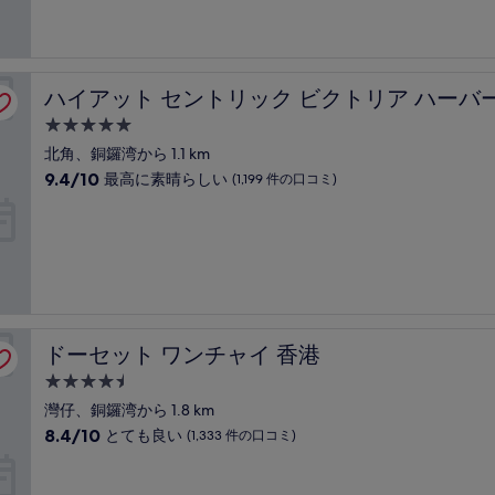
コ
設
と
ミ)
て
件
も
の
素
 (香港維港凱悅尚萃酒店)
口
ハイアット セントリック ビクトリア ハーバー 香港 (香
ハイアット セントリック ビクトリア ハーバー
晴
コ
ら
ミ
5.0
し
つ
北角、銅鑼湾から 1.1 km
い、
星
10
9.4/10
(2,460
最高に素晴らしい
(1,199 件の口コミ)
宿
段
件
階
の
泊
中
口
施
9.4、
コ
設
最
ミ)
高
件
に
の
素
口
ドーセット ワンチャイ 香港
ドーセット ワンチャイ 香港
晴
コ
ら
ミ
4.5
し
つ
灣仔、銅鑼湾から 1.8 km
い、
星
10
8.4/10
(1,199
とても良い
(1,333 件の口コミ)
宿
段
件
階
の
泊
中
口