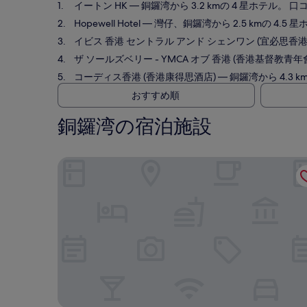
イートン HK
— 銅鑼湾から 3.2 kmの 4 星ホテル。 口
Hopewell Hotel
— 灣仔、銅鑼湾から 2.5 kmの 4.5 
イビス 香港 セントラル アンド シェンワン (宜必思香
ザ ソールズベリー - YMCA オブ 香港 (香港基督教青年會
コーディス香港 (香港康得思酒店)
— 銅鑼湾から 4.3 k
おすすめ順
銅鑼湾の宿泊施設
イートン HK