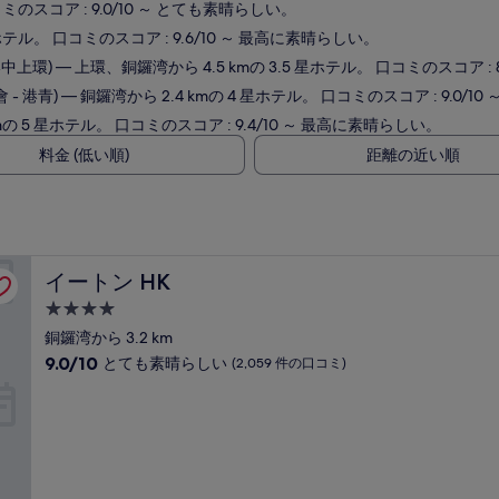
コミのスコア : 9.0/10 ～ とても素晴らしい。
星ホテル。 口コミのスコア : 9.6/10 ～ 最高に素晴らしい。
港中上環)
— 上環、銅鑼湾から 4.5 kmの 3.5 星ホテル。 口コミのスコア : 
 - 港青)
— 銅鑼湾から 2.4 kmの 4 星ホテル。 口コミのスコア : 9.0/1
mの 5 星ホテル。 口コミのスコア : 9.4/10 ～ 最高に素晴らしい。
料金 (低い順)
距離の近い順
イートン HK
イートン HK
4.0
つ
銅鑼湾から 3.2 km
星
10
9.0/10
とても素晴らしい
(2,059 件の口コミ)
宿
段
階
泊
中
施
9.0、
設
と
て