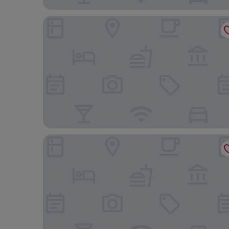
ザ ソールズベリー - YMCA オブ 香港 (香港基督教青
コーディス香港 (香港康得思酒店)