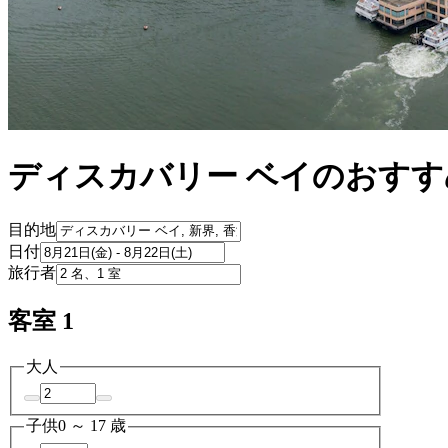
ディスカバリー ベイのおす
目的地
日付
旅行者
客室 1
大人
子供
0 ～ 17 歳