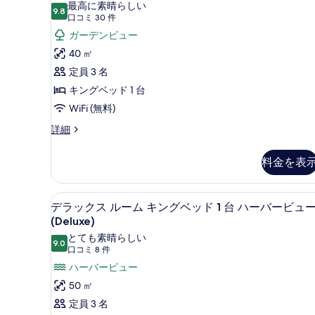
ー
最高に素晴らしい
グ
9.8
の
10 点中 9.8
ム
(口
口コミ 30 件
ベ
コ
す
キ
ガーデンビュー
ッ
ミ
ド
べ
ン
40 ㎡
1
30
て
グ
定員 3 名
台
件)
の
の
ベ
キングベッド 1 台
詳
写
ッ
WiFi (無料)
細
真
ド
ル
詳細
ー
を
1
ム
台
料金を表
表
キ
の
ン
示
グ
す
デラックス ルーム キングベッド 
デ
す
11
ベ
デラックス ルーム キングベッド 1 台 ハーバービュ
べ
ラ
る
ッ
(Deluxe)
ド
て
ッ
とても素晴らしい
1
9.0
10 点中 9.0
(口
口コミ 8 件
の
ク
台
コ
ハーバービュー
の
写
ス
詳
ミ
50 ㎡
真
ル
細
8
定員 3 名
を
ー
件)