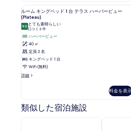
シ
の
ー
グ
テ
ルーム キングベッド 1 台 テラ
ル
す
(Deluxe)
5
ベ
ルーム キングベッド 1 台 テラス ハーバービュー
の
ィ
ー
ッ
べ
(Plateau)
詳
ド
ビ
ム
て
とても素晴らしい
細
1
9.0
10 点中 9.0
(口
口コミ 2 件
ュ
キ
台
の
コ
ハーバービュー
シ
ー
ン
写
テ
ミ
40 ㎡
の
グ
真
ィ
2
定員 2 名
ビ
す
ベ
を
件)
ュ
キングベッド 1 台
べ
ッ
表
ー
WiFi (無料)
て
の
ド
示
詳
ル
詳細
の
1
す
細
ー
台
写
る
ム
テ
料金を表
真
キ
ン
ラ
を
グ
類似した宿泊施設
ス
表
ベ
ッ
ハ
示
ド
ルネッサンスハーバービュー・ホテル香港 (香港萬麗
Hopewell Hot
ー
す
1
台
バ
る