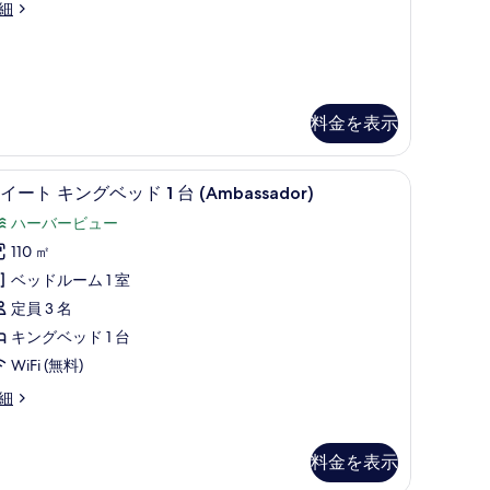
細
を
ス
表
イ
示
ー
す
ト
料金を表示
る
の
す
ス (室内)、デスク
スイート キングベッド 1 台 (Ambassador
ス
べ
12
イート キングベッド 1 台 (Ambassador)
イ
て
ハーバービュー
ー
の
110 ㎡
ト
写
ベッドルーム 1 室
キ
真
定員 3 名
ン
を
キングベッド 1 台
グ
表
WiFi (無料)
ベ
示
細
ッ
す
ド
る
料金を表示