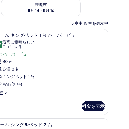
ェック
来週末 8月 14 - 8月 16 の空室状況をチェック
来週末
8月 14 - 8月 16
15 室中 15 室を表示中
ス (室内)、デスク
高級寝具、ミニバー、セーフティボックス (室
ル
5
ーム キングベッド 1 台 ハーバービュー
ー
最高に素晴らしい
4
10 点中 9.4
ム
(口
口コミ 32 件
コ
キ
ハーバービュー
ミ
ン
40 ㎡
32
グ
定員 3 名
件)
ベ
キングベッド 1 台
ッ
WiFi (無料)
ド
細
台
料金を表示
ハ
ス (室内)、デスク
ー
高級寝具、ミニバー、セーフティボックス (室
ル
5
ーム シングルベッド 2 台
バ