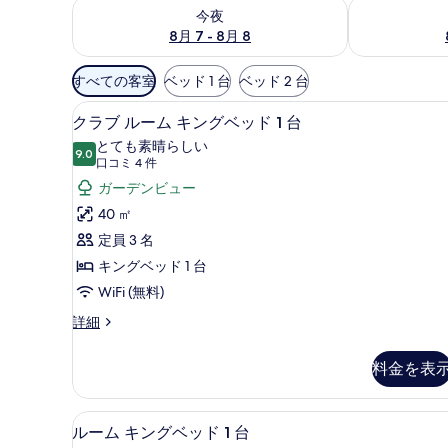
今夜 8月 7 - 8月 8 の空室状況をチェック
明日 8月 8 
今夜
8月 7 - 8月 8
利
すべての客室
ベッド 1 台
ベッド 2 台
用
高級寝具、ミニバー、セーフティ
ク
可
11
クラブ ルーム キングベッド 1 台
ラ
能
とても素晴らしい
9.0
な
10 点中 9.0
ブ
(口
口コミ 4 件
客
コ
ル
ガーデンビュー
室
ミ
ー
40 ㎡
の
4
ム
定員 3 名
絞
件)
キ
キングベッド 1 台
り
ン
WiFi (無料)
込
み
グ
ク
詳細
条
ラ
ベ
ブ
件
料金を表
ッ
ル
ー
ド
ム
高級寝具、ミニバー、セーフティ
ル
1
5
キ
ルーム キングベッド 1 台
台
ン