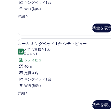
キングベッド 1 台
表
ム
WiFi (無料)
示
キ
デ
詳細
す
ン
ラ
る
グ
ッ
料金を表
ク
ベ
ス
ッ
ル
ルーム キングベッド 1 台 シ
ル
ド
6
ー
ルーム キングベッド 1 台 シティビュー
ー
ム
1
とても素晴らしい
キ
9.2
10 点中 9.2
ム
(口
口コミ 9 件
台
ン
コ
キ
シティビュー
グ
ハ
ミ
ベ
ン
40 ㎡
ー
ッ
9
グ
定員 3 名
バ
ド
件)
1
ベ
キングベッド 1 台
ー
台
ッ
WiFi (無料)
ビ
ハ
ー
ド
ル
詳細
ュ
バ
ー
1
ー
ー
ム
台
料金を表
ビ
(Deluxe)
キ
ュ
ン