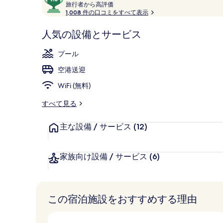
コ
旅
段
旅行者から高評価
真
エグゼクティ
行
1,008 件の口コミをすべて表示
ミ
階
者
中
ギ
か
人気の設備とサービス
9.6、
ら
ャ
お
高
プール
評
ラ
客
価
空港送迎
様
リ
に
WiFi (無料)
ー
好
評
すべて見る
件
の
主な設備 / サービス
(12)
口
コ
家族向け設備 / サービス
(6)
ミ
この宿泊施設をおすすめする理由