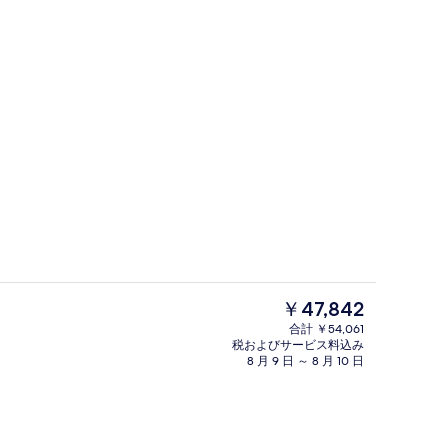
2 か所のバー / ラウンジ、スイムア
現
￥47,842
在
合計 ￥54,061
の
税およびサービス料込み
ティオ
外観
料
8 月 9 日 ～ 8 月 10 日
金
は
￥47,842
で