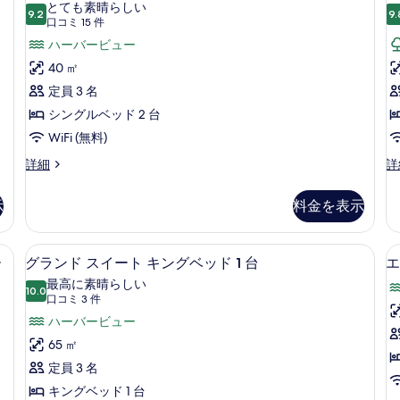
ー
2
とても素晴らしい
グ
9.2
ド
9.
台
10 点中 9.2
ム
(口
口コミ 15 件
ル
1
コ
の
シ
ハーバービュー
ベ
台
ミ
ッ
ハ
す
ン
40 ㎡
ド
ー
15
べ
グ
定員 3 名
2
バ
件)
台
ー
て
ル
シングルベッド 2 台
の
ビ
の
ベ
WiFi (無料)
詳
ュ
写
細
ー
ッ
ル
ル
詳細
詳
の
ー
ー
真
ド
詳
ム
ム
示
料金を表示
を
2
2
細
シ
シ
台
ン
ン
表
グ
グ
1 台 ハーバービュー (Deluxe) | 高級寝具、ミニバー、セーフティボックス 
ハ
グランド スイート キングベッド 1 台
グ
示
12
ル
ル
ー
グランド スイート キングベッド 1 台
エ
ー
ラ
す
ベ
ベ
最高に素晴らしい
ッ
10.0
ッ
バ
10 点中 10.0
ン
る
(口
口コミ 3 件
ド
ド
コ
ー
ド
ハーバービュー
2
2
ミ
台
台
ビ
ス
65 ㎡
ハ
の
3
ュ
イ
定員 3 名
ー
詳
件)
バ
細
ー
ー
キングベッド 1 台