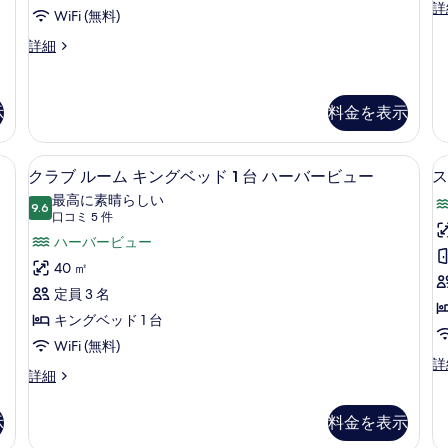
ー
エ
詳
の
ト
WiFi (無料)
ビ
グ
す
ュ
キ
ゼ
グ
詳細
ー
ク
ラ
べ
ン
の
テ
ン
て
グ
詳
ィ
ド
示
料金を表示
細
ブ
ス
の
ベ
ス
イ
写
ッ
イ
ー
ティビュー | 高級寝具、ミニバー、セーフティボックス (室内)、デスク
高級寝具、ミニバー、セーフティボック
ク
ー
真
ト
ド
11
クラブ ルーム キングベッド 1 台 ハーバービュー
ス
ト
キ
ラ
を
1
最高に素晴らしい
の
ン
9.6
10 点中 9.6
ブ
(口
口コミ 5 件
台
表
詳
グ
コ
細
ル
ハーバービュー
ベ
の
示
ッ
ミ
ー
40 ㎡
す
す
ド
5
ム
定員 3 名
1
べ
る
件)
台
キ
キングベッド 1 台
て
の
ン
WiFi (無料)
の
詳
ス
詳
細
グ
ク
詳細
写
イ
ラ
ベ
ー
真
ブ
ト
示
料金を表示
1
ッ
を
ル
キ
ー