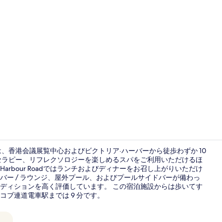
ロビー
)は、香港会議展覧中心およびビクトリア·ハーバーから徒歩わずか 10
セラピー、リフレクソロジーを楽しめるスパをご利用いただけるほ
arbour Roadではランチおよびディナーをお召し上がりいただけ
テラス / パ
のバー / ラウンジ、屋外プール、およびプールサイドバーが備わっ
ディションを高く評価しています。 この宿泊施設からは歩いてす
コブ連道電車駅までは 9 分です。