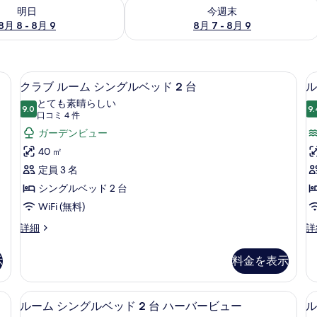
- 8月 9 の空室状況をチェック
今週末 8月 7 - 8月 9 の空室状況をチ
明日
今週末
8月 8 - 8月 9
8月 7 - 8月 9
ボックス (室内)、デスク
高級寝具、ミニバー、セーフティボック
ク
11
クラブ ルーム シングルベッド 2 台
ル
ラ
とても素晴らしい
9.0
9.
10 点中 9.0
ブ
(口
口コミ 4 件
コ
ル
ガーデンビュー
ミ
ー
40 ㎡
4
ム
定員 3 名
件)
シ
シングルベッド 2 台
ン
WiFi (無料)
グ
ク
ル
詳細
詳
ラ
ー
1
ル
ブ
ム
示
料金を表示
ベ
ル
キ
ー
ン
ッ
ム
グ
ボックス (室内)、デスク
高級寝具、ミニバー、セーフティボック
ル
ド
5
シ
ベ
ルーム シングルベッド 2 台 ハーバービュー
ル
ン
ッ