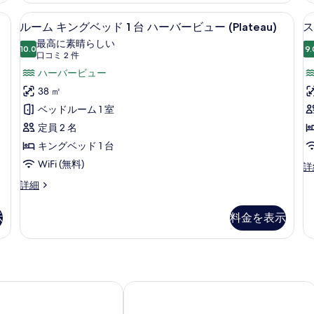
ド
ン
表
ム
グ
(
ス ハーバービュー (Plateau) | 高級寝具、ミニバー、セーフティボックス (室
ルーム キングベッド 1 台 ハーバービュー
ル
1
示
6
キ
ルーム キングベッド 1 台 ハーバービュー (Plateau)
ス
ベ
台
ー
ン
す
ッ
最高に素晴らしい
グ
10.0
9.
ハ
ド
10 点中 10.0
ム
(口
口コミ 2 件
る
ベ
1
コ
ー
キ
ハーバービュー
ッ
台
ミ
ド
バ
(V
ン
38 ㎡
(A
1
2
の
ー
グ
ベッドルーム 1 室
台
件)
詳
ハ
ビ
ベ
定員 2 名
細
ー
ュ
ッ
キングベッド 1 台
バ
ー
ー
ド
WiFi (無料)
ス
詳
ビ
イ
の
1
ル
詳細
ュ
ー
ー
台
す
ー
ト
ム
の
ハ
(V
示
料金を表示
べ
キ
詳
の
ー
ン
て
細
詳
グ
バ
の
細
ベ
ー
写
ッ
ド
海景酒店)
el
カオルーン シャングリ・ラ 香港 (九
ビ
真
1
ュ
を
台