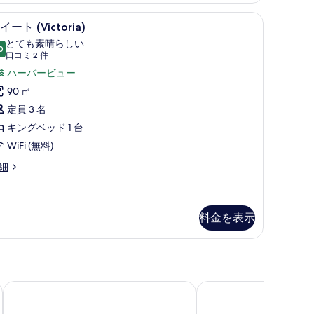
台
Ambassador)
内)、デスク
 (Plateau) | 高級寝具、ミニバー、セーフティボックス (室内)、デスク
スイート (Victoria) | 高級寝具、ミニバー
ス
12
イート (Victoria)
の
イ
とても素晴らしい
0
す
10 点中 9.0
ー
(口
口コミ 2 件
べ
コ
ト
ハーバービュー
ミ
て
ictoria)
90 ㎡
mbassador)
2
の
の
定員 3 名
件)
写
す
キングベッド 1 台
真
べ
WiFi (無料)
を
て
細
表
の
示
写
す
真
ictoria)
料金を表示
る
を
表
示
竜香格里拉大酒店)
ハイアット セントリック ビクトリア ハーバー 香港 (香港維港
シェラトン香港ホテル &
す
る