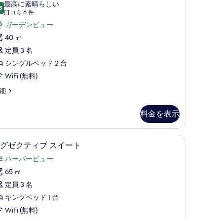
ー
最高に素晴らしい
8
ー
10 点中 9.8
ム
(口
口コミ 6 件
コ
ビ
シ
ガーデンビュー
ミ
ュ
ン
40 ㎡
6
ー
グ
定員 3 名
件)
の
ル
シングルベッド 2 台
す
ベ
WiFi (無料)
べ
ッ
細
て
ド
料金を表示
の
台
写
(室内)、デスク
 | 高級寝具、ミニバー、セーフティボックス (室内)、デスク
の
エグゼクティブ スイート | 高級寝具、ミニバ
エ
真
11
グゼクティブ スイート
す
グ
を
ハーバービュー
べ
ゼ
表
65 ㎡
て
ク
示
定員 3 名
の
テ
す
キングベッド 1 台
写
ィ
る
WiFi (無料)
真
ブ