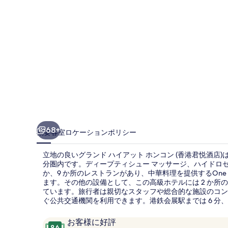
ッ
ト
ホ
ン
コ
ン
(香
港
68+
概要
客室
ロケーション
ポリシー
君
立地の良いグランド ハイアット ホンコン (香港君悦酒店
悦
分圏内です。ディープティシュー マッサージ、ハイドロ
か、9 か所のレストランがあり、中華料理を提供するOne H
酒
ます。その他の設備として、この高級ホテルには 2 か所
店)
ています。旅行者は親切なスタッフや総合的な施設のコン
ぐ公共交通機関を利用できます。港鉄会展駅までは 6 分、
の
口
10
お客様に好評
写