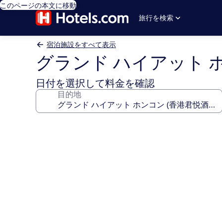
このページの本文に移動
旅行を検索
宿泊施設をすべて表示
グランド ハイアット ホ
日付を選択して料金を確認
目的地
グ
ラ
ン
ド
ハ
イ
ア