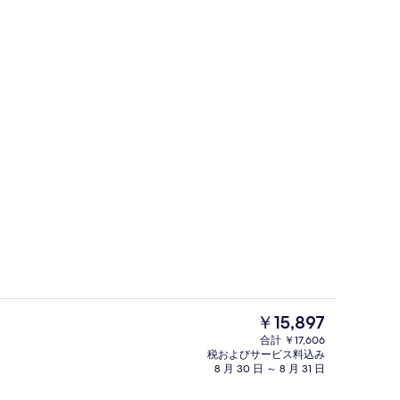
ロビー
現
￥15,897
在
合計 ￥17,606
の
税およびサービス料込み
セーフティボックス (室内)、デスク、WiFi (無料)、アラーム付き時計
スイート | リビングルーム
料
8 月 30 日 ～ 8 月 31 日
金
は