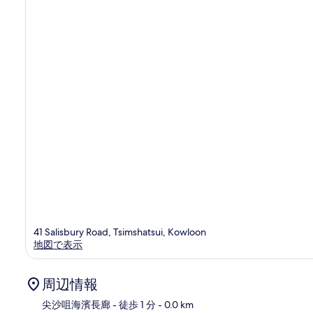
口
コ
ミ
41 Salisbury Road, Tsimshatsui, Kowloon
地図で表示
周辺情報
尖沙咀海濱長廊
- 徒歩 1 分
- 0.0 km