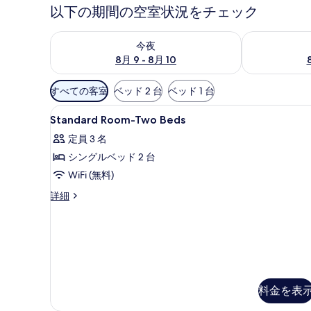
以下の期間の空室状況をチェック
今夜 8月 9 - 8月 10 の空室状況をチェック
明日 8月 10 
今夜
8月 9 - 8月 10
利
すべての客室
ベッド 2 台
ベッド 1 台
用
Standard
セーフティボックス (室内)、デ
可
3
Standard Room-Two Beds
Room-
能
定員 3 名
Two
な
シングルベッド 2 台
Beds
客
の
WiFi (無料)
室
の
す
Standard
詳細
絞
Room-
べ
Two
り
て
Beds
込
の
の
み
詳
写
条
細
真
件
料金を表
を