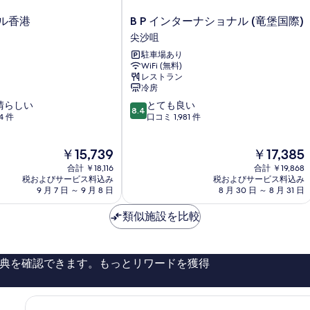
B
ル香港
B P インターナショナル (竜堡国際)
P
尖沙咀
イ
駐車場あり
ン
WiFi (無料)
タ
レストラン
ー
冷房
ナ
10
晴らしい
とても良い
シ
8.4
段
4 件
口コミ 1,981 件
ョ
階
ナ
中
ル
現
現
￥15,739
￥17,385
8.4、
(竜
在
在
と
合計 ￥18,116
堡
合計 ￥19,868
の
の
て
税およびサービス料込み
税およびサービス料込み
国
料
料
9 月 7 日 ～ 9 月 8 日
8 月 30 日 ～ 8 月 31 日
も
際)
金
金
良
尖
は
は
類似施設を比較
い、
沙
￥15,739
￥17,385
口
咀
コ
ミ
典を確認できます。もっとリワードを獲得
1,981
件
件
の