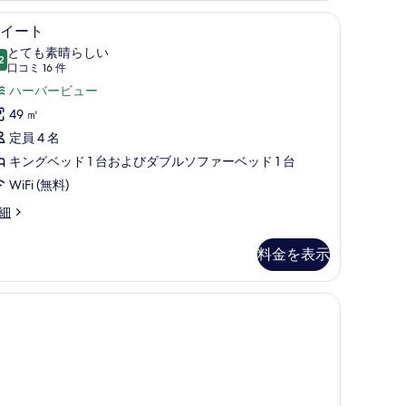
表
 | セーフティボックス (室内)、デスク、WiFi (無料)、アラーム付き時計
スイート | セーフティボックス (室内)、デスク
ス
示
7
イート
イ
す
とても素晴らしい
2
10 点中 9.2
ー
(口
る
口コミ 16 件
コ
ト
ハーバービュー
ミ
の
49 ㎡
16
す
定員 4 名
件)
べ
キングベッド 1 台およびダブルソファーベッド 1 台
て
WiFi (無料)
の
細
写
料金を表示
真
を
表
示
す
る