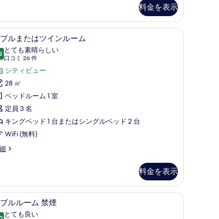
料金を表示
る
クス (室内)、デスク、遮光カーテン、アイロン / アイロン台
ダブルまたはツインルーム | セーフティボック
ダ
11
ブルまたはツインルーム
ブ
とても素晴らしい
2
10 点中 9.2
ル
(口
口コミ 26 件
コ
ま
シティビュー
ミ
た
28 ㎡
26
は
ベッドルーム 1 室
件)
ツ
定員 3 名
イ
キングベッド 1 台またはシングルベッド 2 台
ン
WiFi (無料)
ル
細
ー
料金を表示
ム
の
室内)、デスク、遮光カーテン、アイロン / アイロン台
ダブルルーム 禁煙 | セーフティボックス (室
ダ
す
8
ブルルーム 禁煙
ブ
べ
とても良い
0