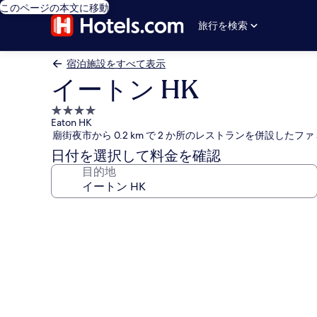
このページの本文に移動
旅行を検索
宿泊施設をすべて表示
イートン HK
4.0
Eaton HK
つ
廟街夜市から 0.2 km で 2 か所のレストランを併設した
星
日付を選択して料金を確認
宿
目的地
泊
施
設
イ
ー
ト
ン
HK