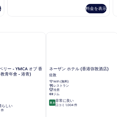
with
の
を
Rollaway
詳
表
示
料金を表示
Bed
細
示
の
詳
す
細
る
城景國際 - 香港中華基督教青年會)
ー - YMCA オブ 香港 (香港基督教青年會 - 港青)
ネーザン ホテル (香港弥敦酒店)
ネ
リー - YMCA オブ 香
ネーザン ホテル (香港弥敦酒店)
ー
教青年會 - 港青)
佐敦
ザ
WiFi (無料)
ン
レストラン
ホ
冷房
テ
ジム
ル
10
非常に良い
(香
8.6
段
口コミ 1,004 件
晴らしい
港
階
4 件
弥
中
敦