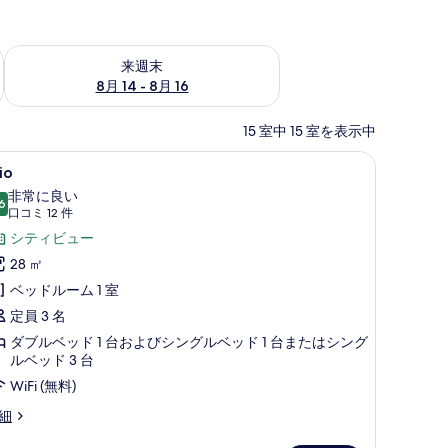
ェック
来週末 8月 14 - 8月 16 の空室状況をチェック
来週末
8月 14 - 8月 16
15 室中 15 室を表示中
の景観
rio
Trio | セーフティボックス (室内)、デスク
17
io
の
非常に良い
6
す
10 点中 8.6
(口
口コミ 12 件
べ
コ
シティビュー
ミ
て
28 ㎡
12
の
ベッドルーム 1 室
件)
写
定員 3 名
真
ダブルベッド 1 台およびシングルベッド 1 台またはシング
ルベッド 3 台
を
WiFi (無料)
表
io
細
示
す