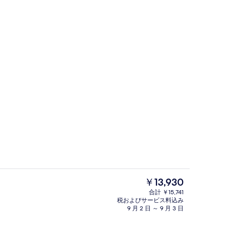
外観
ーによる動画
現
￥13,930
在
合計 ￥15,741
の
税およびサービス料込み
ツインルーム | 部屋からの景観
屋外プール、営業時間 9:30 ～ 19
料
9 月 2 日 ～ 9 月 3 日
金
は