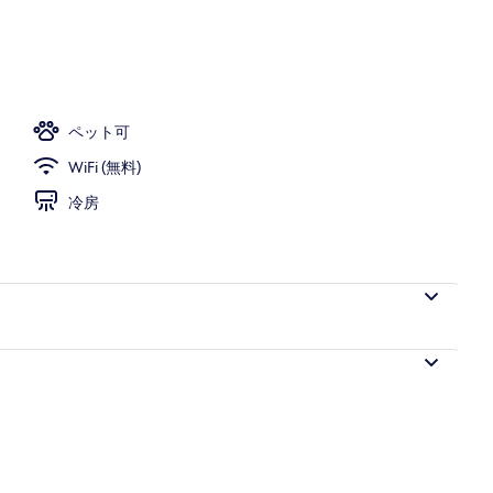
ストラン : 朝食、ランチ、ディナーに営業
ペット可
WiFi (無料)
冷房