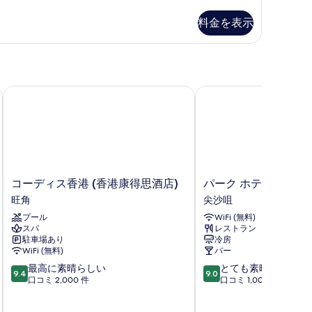
示
料金を表示
す
る
コーディス香港 (香港康得思酒店)
パーク ホテル香港
コ
パ
コーディス香港 (香港康得思酒店)
パーク ホテル香港
ー
ー
旺角
尖沙咀
デ
ク
プール
WiFi (無料)
ィ
ホ
スパ
レストラン
ス
テ
駐車場あり
冷房
香
ル
WiFi (無料)
バー
港
香
10
10
最高に素晴らしい
とても素晴らしい
(香
港
9.4
9.0
段
段
口コミ 2,000 件
口コミ 1,003 件
港
尖
階
階
康
沙
中
中
得
咀