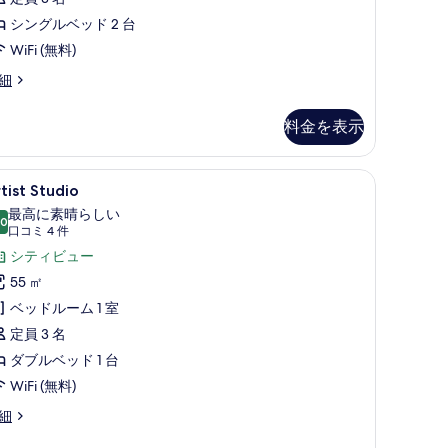
の
る
す
シングルベッド 2 台
べ
WiFi (無料)
て
細
の
料金を表示
写
真
| セーフティボックス (室内)、デスク、遮光カーテン、アイロン / アイロン台
tist
Artist Studio | セーフティボックス (
を
8
tist Studio
tudio
表
最高に素晴らしい
.0
の
10 点中 10.0
(口
示
口コミ 4 件
す
コ
シティビュー
す
ミ
べ
55 ㎡
る
4
て
ベッドルーム 1 室
件)
の
定員 3 名
写
ダブルベッド 1 台
真
WiFi (無料)
を
tist
細
表
udio