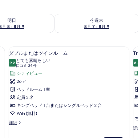
- 8月 9 の空室状況をチェック
今週末 8月 7 - 8月 9 の空室状況をチ
明日
今週末
8月 8 - 8月 9
8月 7 - 8月 9
クス (室内)、デスク、遮光カーテン、アイロン / アイロン台
ダブルまたはツインルーム | 部屋から
T
ダ
9
ダブルまたはツインルーム
Tr
ブ
とても素晴らしい
9.2
8.
10 点中 9.2
ル
(口
口コミ 34 件
コ
ま
シティビュー
ミ
た
26 ㎡
34
は
ベッドルーム 1 室
件)
ツ
定員 3 名
イ
キングベッド 1 台またはシングルベッド 2 台
ン
WiFi (無料)
ル
ダ
詳細
ブ
Tr
詳
ー
ル
の