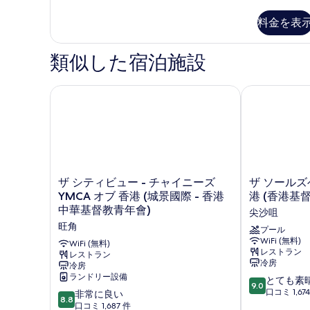
ン
細
て
写
ル
料金を表
ー
の
真
ム
写
を
の
類似した宿泊施設
真
詳
表
細
を
示
ザ シティビュー - チャイニーズ YMCA オブ 香港 (
ザ ソールズベリ
表
す
示
る
す
る
ザ
ザ
ザ シティビュー - チャイニーズ
ザ ソールズベ
シ
ソ
YMCA オブ 香港 (城景國際 - 香港
港 (香港基督
テ
ー
中華基督教青年會)
尖沙咀
ィ
ル
旺角
ビ
ズ
プール
WiFi (無料)
ュ
ベ
WiFi (無料)
レストラン
ー
レストラン
リ
冷房
冷房
-
ー
ランドリー設備
10
チ
-
とても素
9.0
段
ャ
YMCA
口コミ 1,67
10
非常に良い
8.8
階
イ
オ
段
口コミ 1,687 件