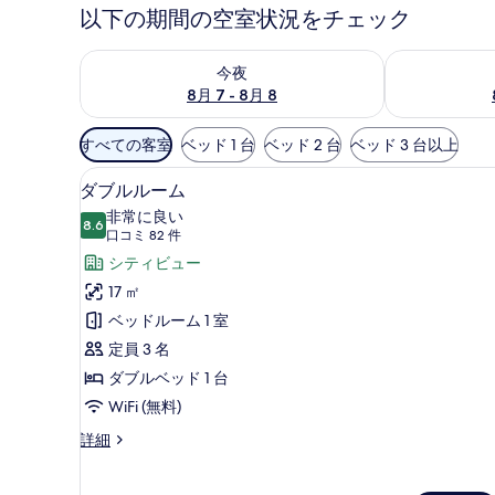
以下の期間の空室状況をチェック
今夜 8月 7 - 8月 8 の空室状況をチェック
明日 8月 8 
今夜
8月 7 - 8月 8
利
すべての客室
ベッド 1 台
ベッド 2 台
ベッド 3 台以上
用
ダブルルーム | セーフティボッ
ダ
可
6
ダブルルーム
ブ
能
非常に良い
8.6
な
10 点中 8.6
ル
(口
口コミ 82 件
客
コ
ル
シティビュー
室
ミ
ー
17 ㎡
の
82
ム
ベッドルーム 1 室
絞
件)
の
定員 3 名
り
す
ダブルベッド 1 台
込
み
べ
WiFi (無料)
条
て
ダ
詳細
件
ブ
の
ル