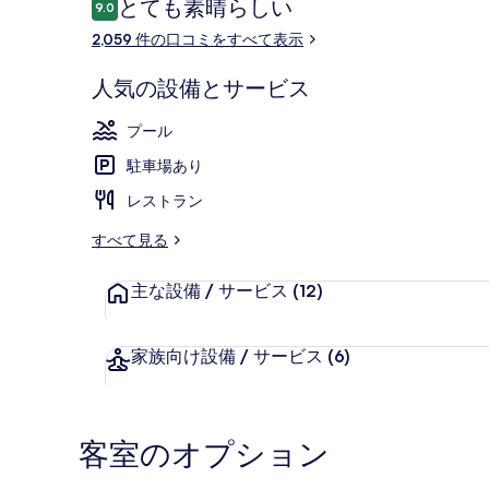
口
とても素晴らしい
9.0
10段階中9.0
コ
2,059 件の口コミをすべて表示
ミ
2 か所のレ
人気の設備とサービス
プール
駐車場あり
レストラン
すべて見る
主な設備 / サービス
(12)
家族向け設備 / サービス
(6)
客室のオプション