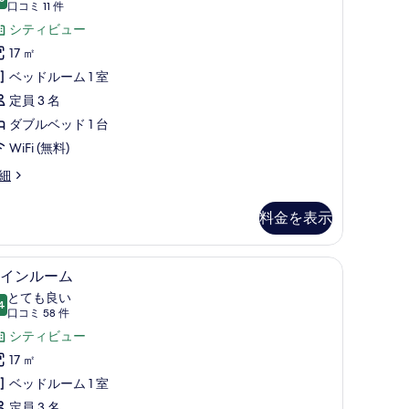
10 点中 8.0
ル
(口
て
口コミ 11 件
コ
ル
シティビュー
の
ミ
ー
17 ㎡
写
11
ム
ベッドルーム 1 室
真
件)
禁
定員 3 名
を
煙
ダブルベッド 1 台
表
の
WiFi (無料)
示
す
す
細
べ
る
料金を表示
て
の
ロン / アイロン台
室内)、デスク、遮光カーテン、アイロン / アイロン台
ツインルーム | セーフティボックス (室内)
ツ
写
6
インルーム
イ
真
とても良い
4
10 点中 8.4
ン
(口
を
口コミ 58 件
コ
ル
シティビュー
表
ミ
ー
17 ㎡
示
58
ム
ベッドルーム 1 室
す
件)
定員 3 名