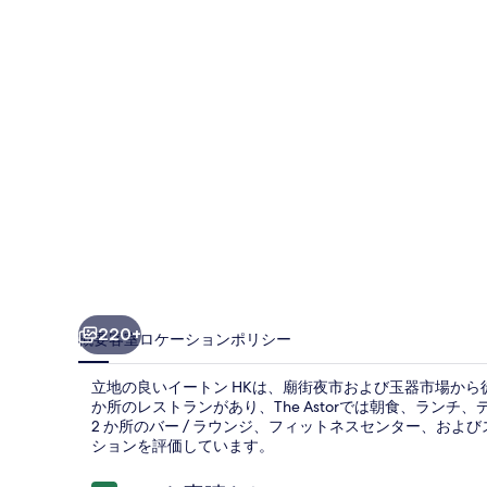
の
写
真
ギ
ャ
ラ
リ
ー
220+
概要
客室
ロケーション
ポリシー
立地の良いイートン HKは、廟街夜市および玉器市場から
か所のレストランがあり、The Astorでは朝食、ラン
2 か所のバー / ラウンジ、フィットネスセンター、およ
ションを評価しています。