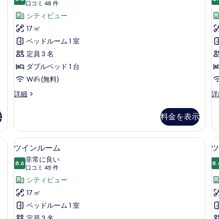
10 点中 8.6
ル
(口
口コミ 48 件
ル
コ
ル
シティビュー
ー
ミ
ム
ー
17 ㎡
の
48
ム
ベッドルーム 1 室
詳
件)
細
の
定員 3 名
す
ダブルベッド 1 台
べ
WiFi (無料)
て
ダ
ダ
詳細
詳
ブ
ブ
の
ル
ル
示
料金を表示
写
ル
ル
ー
ー
真
ム
ム
 禁煙 シティビュー | セーフティボックス (室内)、デスク、遮光カーテン、アイ
ツインルーム | セーフティボックス (
ツ
を
6
の
禁
ツインルーム
ツ
イ
詳
煙
表
非常に良い
細
8.6
の
8.
10 点中 8.6
ン
(口
示
口コミ 45 件
詳
コ
ル
シティビュー
す
細
ミ
ー
17 ㎡
る
45
ム
ベッドルーム 1 室
件)
定員 3 名