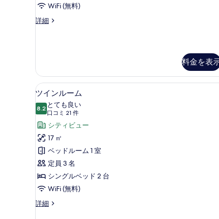
ー
WiFi (無料)
テ
の
ン
ィ
ス
詳細
す
ビ
ベ
イ
ュ
べ
ッ
ー
ー
ト
て
ド
の
ク
詳
料金を表
の
1
イ
細
ー
台
写
ン
禁
ツインルーム | 施設内の設備
ツ
真
ベ
8
ツインルーム
煙
ッ
イ
を
とても良い
ド
8.2
シ
10 点中 8.2
ン
表
(口
口コミ 21 件
1
コ
テ
ル
シティビュー
示
台
禁
ミ
ィ
ー
17 ㎡
す
煙
21
ビ
ム
ベッドルーム 1 室
る
シ
件)
テ
ュ
の
定員 3 名
ィ
ー
す
シングルベッド 2 台
ビ
ュ
の
べ
WiFi (無料)
ー
す
て
ツ
詳細
の
イ
べ
詳
の