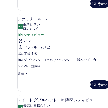
写
ル
料金を表
ー
真
ム
を
の
ファミリー ルーム | セーフテ
フ
14
詳
表
ファミリー ルーム
ァ
細
示
非常に良い
8.6
10 点中 8.6
ミ
(口
口コミ 10 件
す
コ
リ
シティビュー
る
ミ
ー
28 ㎡
10
ル
ベッドルーム 1 室
件)
ー
定員 4 名
ム
ダブルベッド 1 台およびシングル二段ベッド 1 台
の
WiFi (無料)
す
フ
詳細
ァ
べ
ミ
料金を表
て
リ
ー
の
ル
スイート ダブルベッド 1 台 禁
ス
写
8
ー
スイート ダブルベッド 1 台 禁煙 シティビュー
イ
ム
真
最高に素晴らしい
の
10.0