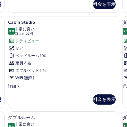
ム
ま
詳
示
料金を表示
た
細
の
は
す
ツ
ィボックス (室内)、デスク、遮光カーテン、アイロン / アイロン台
Cabin
Cabin Studio | セーフティボッ
8
イ
べ
Cabin Studio
ダ
Studio
ン
て
非常に良い
ル
8.8
9.
の
10 点中 8.8
(口
口コミ 27 件
の
ー
す
コ
シティビュー
ム
写
ミ
べ
の
17 ㎡
真
詳
27
て
ベッドルーム 1 室
細
を
件)
の
定員 3 名
表
写
ダブルベッド 1 台
示
真
WiFi (無料)
す
を
Cabin
ダ
詳細
詳
る
表
Studio
ブ
の
ル
示
示
料金を表示
詳
ま
す
細
た
は
る
煙 シティビュー | リビングルーム
ダブルルーム | セーフティボックス (
ダ
8
ツ
ダブルルーム
ダ
ブ
イ
非常に良い
8.6
ン
8.