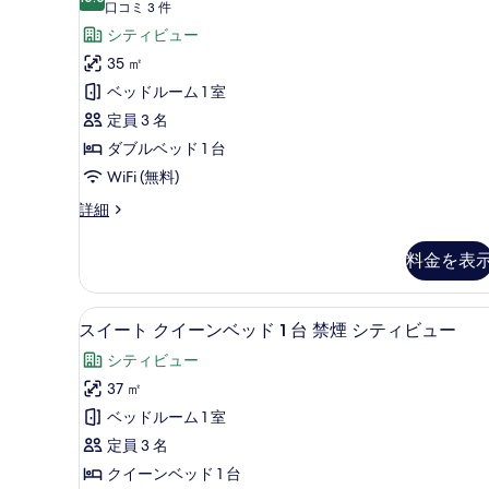
10 点中 10.0
ー
(口
を
口コミ 3 件
詳
コ
ト
シティビュー
表
細
ミ
ダ
35 ㎡
示
3
ブ
ベッドルーム 1 室
す
件)
ル
定員 3 名
る
ベ
ダブルベッド 1 台
ッ
WiFi (無料)
ド
ス
詳細
イ
1
ー
台
料金を表
ト
禁
ダ
ブ
煙
スイート クイーンベッド 1 台
ス
7
ル
スイート クイーンベッド 1 台 禁煙 シティビュー
シ
イ
ベ
シティビュー
ッ
テ
ー
ド
37 ㎡
ィ
ト
1
ベッドルーム 1 室
台
ビ
ク
禁
定員 3 名
ュ
イ
煙
クイーンベッド 1 台
シ
ー