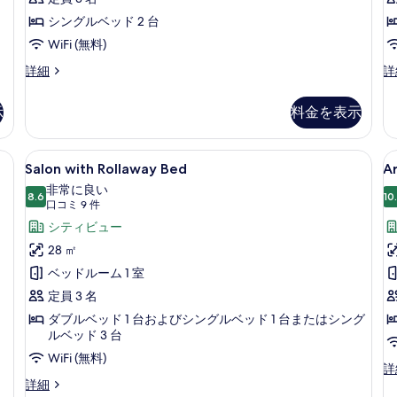
の
す
シングルベッド 2 台
べ
WiFi (無料)
て
ツ
ツ
詳細
詳
イ
イ
の
ン
ン
示
料金を表示
写
ル
ル
ー
ー
真
ム
ム
Salon
Salon with Rollaway Bed 
Ar
を
6
の
の
Salon with Rollaway Bed
Ar
with
S
詳
詳
表
非常に良い
細
Rollaway
8.6
細
10
10 点中 8.6
(口
示
口コミ 9 件
Bed
コ
シティビュー
す
の
ミ
28 ㎡
る
す
9
ベッドルーム 1 室
件)
べ
定員 3 名
て
ダブルベッド 1 台およびシングルベッド 1 台またはシング
の
ルベッド 3 台
写
WiFi (無料)
Ar
詳
真
Salon
St
詳細