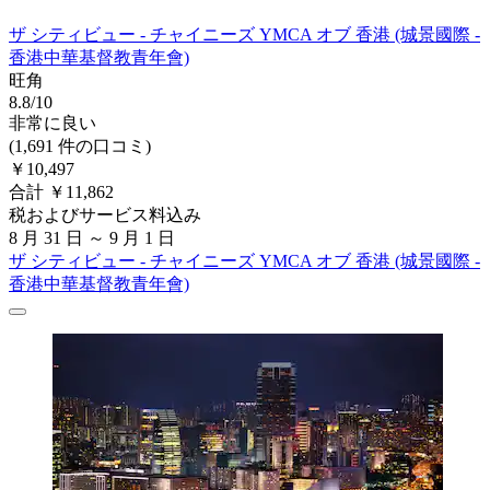
ザ シティビュー - チャイニーズ YMCA オブ 香港 (城景國際 -
香港中華基督教青年會)
旺角
8.8/10
非常に良い
(1,691 件の口コミ)
￥10,497
合計 ￥11,862
税およびサービス料込み
8 月 31 日 ～ 9 月 1 日
ザ シティビュー - チャイニーズ YMCA オブ 香港 (城景國際 -
香港中華基督教青年會)