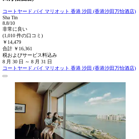
コートヤード バイ マリオット 香港 沙田 (香港沙田万怡酒店)
Sha Tin
8.8/10
非常に良い
(1,010 件の口コミ)
￥14,479
合計 ￥16,361
税およびサービス料込み
8 月 30 日 ～ 8 月 31 日
コートヤード バイ マリオット 香港 沙田 (香港沙田万怡酒店)