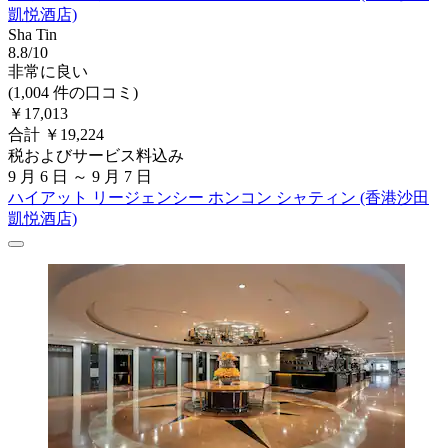
凱悦酒店)
Sha Tin
8.8/10
非常に良い
(1,004 件の口コミ)
￥17,013
合計 ￥19,224
税およびサービス料込み
9 月 6 日 ～ 9 月 7 日
ハイアット リージェンシー ホンコン シャティン (香港沙田
凱悦酒店)