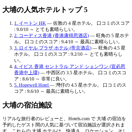
大埔の人気ホテルトップ 5
1. イートン HK
— 佐敦の 4 星ホテル。 口コミのスコア
: 9.0/10 ～ とても素晴らしい。
2. コーディス香港 (香港康得思酒店)
— 旺角の 5 星ホテ
ル。 口コミのスコア : 9.4/10 ～ 最高に素晴らしい。
3. ロイヤル プラザ ホテル (帝京酒店)
— 旺角の 4.5 星
ホテル。 口コミのスコア : 9.2/10 ～ とても素晴らし
い。
4. イビス 香港 セントラル アンド シェンワン (宜必思
香港中上環)
— 中西区の 3.5 星ホテル。 口コミのスコ
ア : 8.6/10 ～ 非常に良い。
5. Hopewell Hotel
— 灣仔の 4.5 星ホテル。 口コミのス
コア : 9.6/10 ～ 最高に素晴らしい。
大埔の宿泊施設
リアルな旅行者のレビューと、Hotels.com で 大埔 の宿泊を
予約したゲスト間の人気に基づいて宿泊施設が選択されま
す。これらの 大埔 ホテルは、快適さ、ロケーション、そし