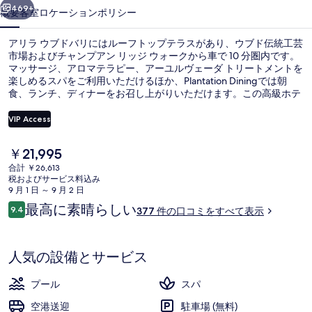
リ
469+
概要
客室
ロケーション
ポリシー
の
アリラ ウブドバリにはルーフトップテラスがあり、ウブド伝統工芸
写
市場およびチャンプアン リッジ ウォークから車で 10 分圏内です。
マッサージ、アロマテラピー、アーユルヴェーダ トリートメントを
真
楽しめるスパをご利用いただけるほか、Plantation Diningでは朝
ギ
食、ランチ、ディナーをお召し上がりいただけます。この高級ホテ
ルにあるその他設備には屋外プール、プールサイドバー、およびレ
ャ
ンタル自転車 (無料)があります。旅行者は親切なスタッフを評価し
VIP Access
ています。
ラ
現
￥21,995
屋外プール、サンラウンジャー
リ
在
合計 ￥26,613
の
税およびサービス料込み
ー
料
9 月 1 日 ～ 9 月 2 日
金
口
最高に素晴らしい
9.4
377 件の口コミをすべて表示
は
10段階中9.4
コ
￥21,995
ミ
で
す
人気の設備とサービス
プール
スパ
空港送迎
駐車場 (無料)