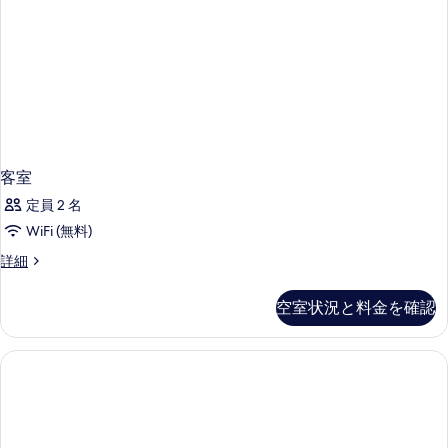
す
る
客室
定員 2 名
WiFi (無料)
客
詳細
室
の
空室状況と料金を確認
詳
細