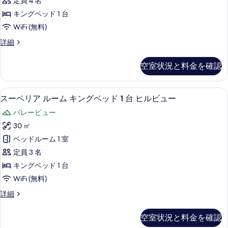
定員 4 名
Edge)
キングベッド 1 台
の
WiFi (無料)
す
ヴ
詳細
べ
ィ
て
ラ
空室状況と料金を確認
(Forest
の
Edge)
写
の
高級寝具、ミニバー、セーフティボック
ス
真
6
詳
スーペリア ルーム キングベッド 1 台 ヒルビュー
ー
細
を
バレービュー
ペ
表
30 ㎡
リ
示
ベッドルーム 1 室
ア
す
定員 3 名
ル
る
キングベッド 1 台
ー
WiFi (無料)
ム
ス
詳細
キ
ー
ン
ペ
空室状況と料金を確認
リ
グ