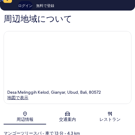
ミ
ミ
ログイン
無料で登録
1,002
1,004
件
件
周辺地域について
件
件
の
の
口
口
コ
コ
ミ
ミ
Desa Melinggih Kelod, Gianyar, Ubud, Bali, 80572
地図で表示
地図
周辺情報
交通案内
レストラン
マンゴーツリースパ
- 車で 13 分
- 4.3 km