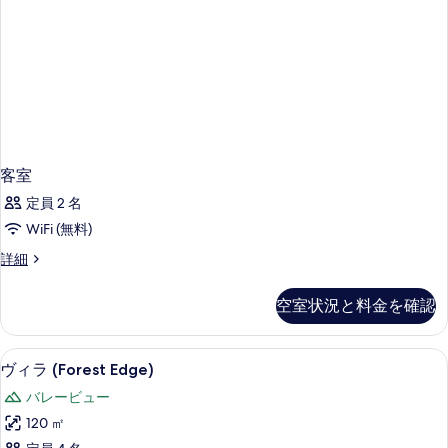
客室
定員 2 名
WiFi (無料)
客
詳細
室
の
空室状況と料金を確認
詳
細
ヴィラ (Forest Edge) | 高
ヴ
28
ヴィラ (Forest Edge)
ィ
バレービュー
ラ
120 ㎡
(Forest