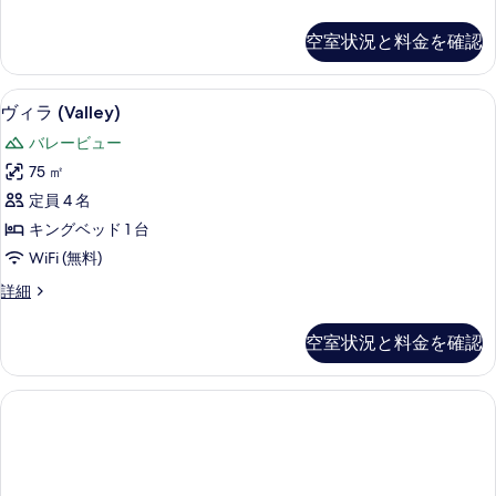
ベ
ー
る
ッ
ム
空室状況と料金を確認
シ
ド
ン
2
グ
ヴィラ (Valley) | 高級寝具、ミ
ヴ
14
ル
台
ヴィラ (Valley)
ィ
ベ
の
バレービュー
ッ
ラ
す
ド
75 ㎡
(Valley)
2
べ
定員 4 名
台
の
て
の
キングベッド 1 台
す
詳
の
WiFi (無料)
細
べ
写
ヴ
詳細
て
ィ
真
の
ラ
を
空室状況と料金を確認
(Valley)
写
表
の
真
詳
示
細
を
す
表
る
示