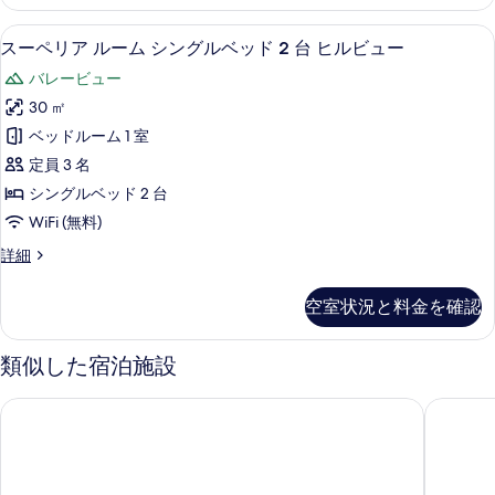
ア
ベ
ル
高級寝具、ミニバー、セーフティボック
ス
6
ー
スーペリア ルーム シングルベッド 2 台 ヒルビュー
ッ
ー
ム
ド
バレービュー
キ
ペ
ン
1
30 ㎡
リ
グ
台
ベッドルーム 1 室
ベ
ア
ヒ
ッ
定員 3 名
ル
ド
ル
シングルベッド 2 台
1
ー
ビ
WiFi (無料)
台
ム
ヒ
ュ
ス
詳細
ル
シ
ー
ー
ビ
ン
ペ
ュ
の
空室状況と料金を確認
リ
グ
ー
す
ア
の
ル
ル
類似した宿泊施設
べ
詳
ー
ベ
細
て
ム
アヤナ リゾート バリ
マヤ・ウ
ッ
シ
の
ン
ド
写
グ
2
ル
真
台
ベ