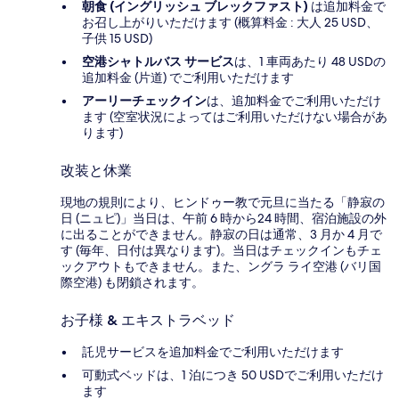
朝食 (イングリッシュ ブレックファスト)
は追加料金で
お召し上がりいただけます (概算料金 : 大人 25 USD、
子供 15 USD)
空港シャトルバス サービス
は、1 車両あたり 48 USDの
追加料金 (片道) でご利用いただけます
アーリーチェックイン
は、追加料金でご利用いただけ
ます (空室状況によってはご利用いただけない場合があ
ります)
改装と休業
現地の規則により、ヒンドゥー教で元旦に当たる「静寂の
日 (ニュピ)」当日は、午前 6 時から24 時間、宿泊施設の外
に出ることができません。静寂の日は通常、3 月か 4 月で
す (毎年、日付は異なります)。当日はチェックインもチェ
ックアウトもできません。また、ングラ ライ空港 (バリ国
際空港) も閉鎖されます。
お子様 & エキストラベッド
託児サービスを追加料金でご利用いただけます
可動式ベッドは、1 泊につき 50 USDでご利用いただけ
ます