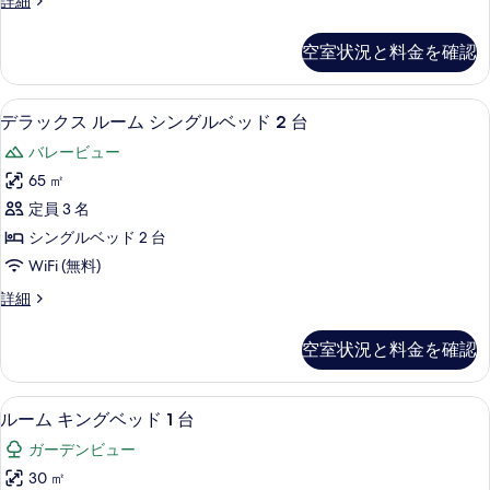
詳細
る
ム
ラ
キ
ッ
空室状況と料金を確認
ク
ン
ス
グ
ル
デラックス ルーム シングルベッド 2
デ
5
ー
デラックス ルーム シングルベッド 2 台
ベ
ラ
ム
ッ
バレービュー
キ
ッ
ン
ド
65 ㎡
ク
グ
1
定員 3 名
ベ
ス
台
ッ
シングルベッド 2 台
ル
ド
の
WiFi (無料)
1
ー
す
台
デ
詳細
ム
の
ラ
べ
詳
シ
ッ
て
空室状況と料金を確認
細
ク
ン
の
ス
グ
ル
写
高級寝具、ミニバー、セーフティボック
ル
6
ー
ルーム キングベッド 1 台
ル
真
ー
ム
ベ
ガーデンビュー
シ
を
ム
ン
ッ
30 ㎡