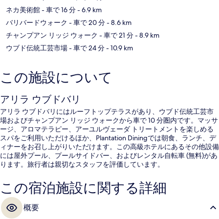
ネカ美術館
- 車で 16 分
- 6.9 km
バリバードウォーク
- 車で 20 分
- 8.6 km
チャンプアン リッジ ウォーク
- 車で 21 分
- 8.9 km
ウブド伝統工芸市場
- 車で 24 分
- 10.9 km
この施設について
アリラ ウブドバリ
アリラ ウブドバリにはルーフトップテラスがあり、ウブド伝統工芸市
場およびチャンプアン リッジ ウォークから車で 10 分圏内です。マッサ
ージ、アロマテラピー、アーユルヴェーダ トリートメントを楽しめる
スパをご利用いただけるほか、Plantation Diningでは朝食、ランチ、デ
ィナーをお召し上がりいただけます。この高級ホテルにあるその他設備
には屋外プール、プールサイドバー、およびレンタル自転車 (無料)があ
ります。旅行者は親切なスタッフを評価しています。
この宿泊施設に関する詳細
概要