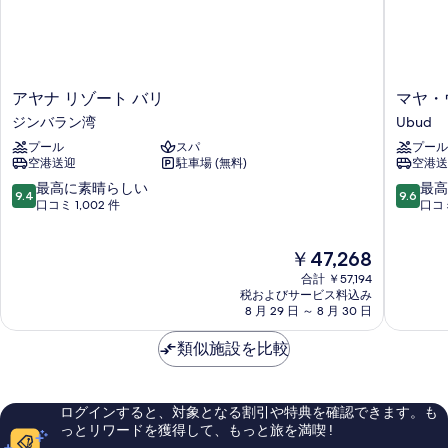
を
ッ
ヒ
ド
表
ル
2
示
台
ビ
す
ヒ
ア
マ
アヤナ リゾート バリ
マヤ・
ュ
ル
る
ヤ
ヤ・
ジンバラン湾
Ubud
ビ
ー
ナ
ウ
ュ
プール
スパ
プール
リ
ブ
の
ー
空港送迎
駐車場 (無料)
空港送
ゾ
ド・
す
の
ー
リ
10
10
最高に素晴らしい
最高
詳
9.4
9.6
べ
ト
ゾ
段
段
口コミ 1,002 件
口コミ
細
バ
ー
階
階
て
リ
ト・
中
中
現
の
￥47,268
ジ
ア
9.4、
9.6、
在
ン
ン
最
最
合計 ￥57,194
写
の
バ
ド・
高
高
税およびサービス料込み
真
料
ラ
8 月 29 日 ～ 8 月 30 日
ス
に
に
金
ン
パ
素
素
を
は
湾
類似施設を比較
Ubud
晴
晴
表
￥47,268
ら
ら
し
し
示
い、
い、
す
ログインすると、対象となる割引や特典を確認できます。も
口
口
っとリワードを獲得して、もっと旅を満喫 !
る
コ
コ