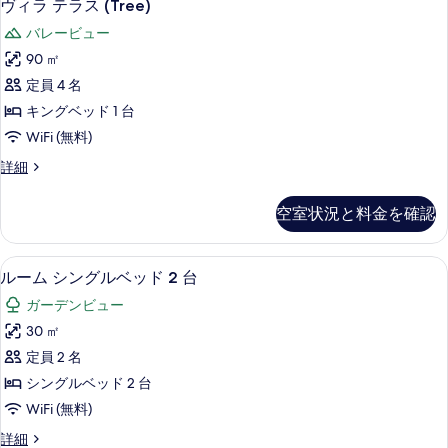
13
細
真
ヴィラ テラス (Tree)
す
ィ
を
バレービュー
る
ラ
表
90 ㎡
テ
示
定員 4 名
ラ
す
キングベッド 1 台
ス
る
WiFi (無料)
(Tree)
ヴ
詳細
の
ィ
す
ラ
空室状況と料金を確認
テ
べ
ラ
て
ス
高級寝具、ミニバー、セーフティボック
ル
6
(Tree)
の
ルーム シングルベッド 2 台
ー
の
写
ガーデンビュー
詳
ム
真
細
30 ㎡
シ
を
定員 2 名
ン
表
シングルベッド 2 台
グ
示
WiFi (無料)
ル
す
ル
詳細