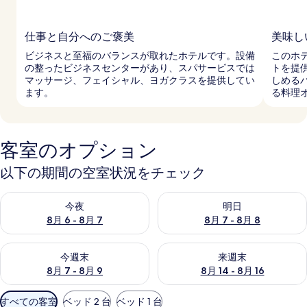
仕事と自分へのご褒美
美味し
ビジネスと至福のバランスが取れたホテルです。設備
このホ
の整ったビジネスセンターがあり、スパサービスでは
トを提
マッサージ、フェイシャル、ヨガクラスを提供してい
しめる
ます。
る料理
客室のオプション
以下の期間の空室状況をチェック
今夜 8月 6 - 8月 7 の空室状況をチェック
明日 8月 7 - 8月 8 の空室
今夜
明日
8月 6 - 8月 7
8月 7 - 8月 8
今週末 8月 7 - 8月 9 の空室状況をチェック
来週末 8月 14 - 8月 16 の
今週末
来週末
8月 7 - 8月 9
8月 14 - 8月 16
利
すべての客室
ベッド 2 台
ベッド 1 台