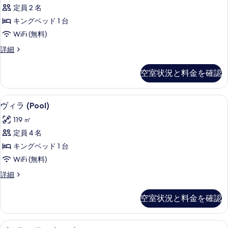
表
キ
グ
ド
定員 2 名
ル
示
ン
2
ベ
キングベッド 1 台
す
グ
ッ
台
WiFi (無料)
ド
る
ベ
の
2
ル
詳細
ッ
台
ー
す
の
ド
ム
べ
空室状況と料金を確認
詳
キ
1
細
て
ン
台
グ
の
ヴィラ (Pool) | 高級寝具、ミニ
ヴ
14
ベ
の
ヴィラ (Pool)
写
ィ
ッ
す
119 ㎡
ド
真
ラ
べ
1
定員 4 名
を
(Pool)
台
て
キングベッド 1 台
の
の
表
の
詳
WiFi (無料)
す
示
細
写
ヴ
詳細
べ
す
ィ
真
て
る
ラ
を
空室状況と料金を確認
(Pool)
の
表
の
写
詳
示
ヴィラ テラス (Tree) | 高級寝
ヴ