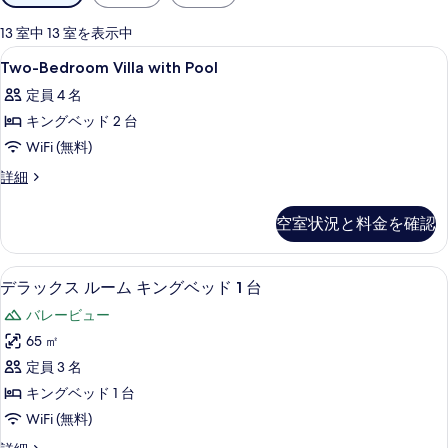
用
可
13 室中 13 室を表示中
能
Two-
高級寝具、ミニバー、セーフティボック
6
Two-Bedroom Villa with Pool
な
Bedroom
客
定員 4 名
Villa
室
キングベッド 2 台
with
の
Pool
WiFi (無料)
絞
の
Two-
詳細
り
Bedroom
す
込
Villa
べ
空室状況と料金を確認
み
with
条
て
Pool
の
件
の
デラックス ルーム キングベッド 1 
デ
5
詳
デラックス ルーム キングベッド 1 台
写
ラ
細
バレービュー
真
ッ
65 ㎡
を
ク
定員 3 名
表
ス
キングベッド 1 台
示
ル
WiFi (無料)
す
ー
デ