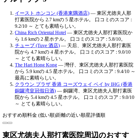
イースト ホンコン (香港東隅酒店)
— 東区尤徳夫人那
打素医院から 2.7 kmの 5 星ホテル。 口コミのスコア :
9.2/10 ～ とても素晴らしい。
China Rich Oriental Hotel
— 東区尤徳夫人那打素医院か
ら 1.6 kmの 2 星ホテル。 口コミのスコア : 5.8/10。
チューブ (Tuve 酒店)
— 天后、東区尤徳夫人那打素医
院から 4.7 kmの 4 星ホテル。 口コミのスコア : 9.0/10
～ とても素晴らしい。
The Hari Hong Kong
— 灣仔、東区尤徳夫人那打素医院
から 5.9 kmの 4.5 星ホテル。 口コミのスコア : 9.4/10 ～
最高に素晴らしい。
クラウン プラザ 香港 コーズウェイ ベイ by IHG (香港
銅鑼湾皇冠假日酒)
— 銅鑼湾、東区尤徳夫人那打素医
院から 5.4 kmの 4.5 星ホテル。 口コミのスコア : 9.0/10
～ とても素晴らしい。
おすすめ順
料金 (低い順)
距離の近い順
星評価順
東区尤徳夫人那打素医院周辺のおすす