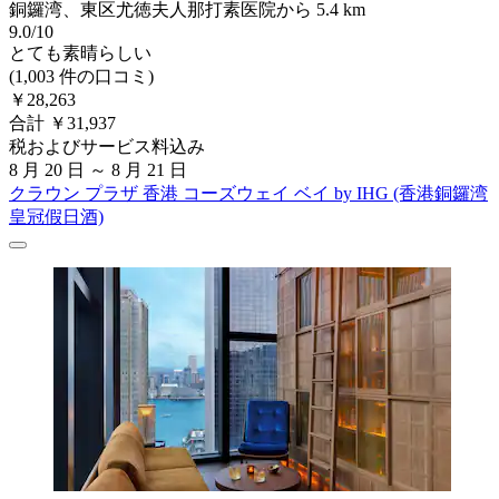
銅鑼湾、東区尤徳夫人那打素医院から 5.4 km
9.0/10
とても素晴らしい
(1,003 件の口コミ)
￥28,263
合計 ￥31,937
税およびサービス料込み
8 月 20 日 ～ 8 月 21 日
クラウン プラザ 香港 コーズウェイ ベイ by IHG (香港銅鑼湾
皇冠假日酒)