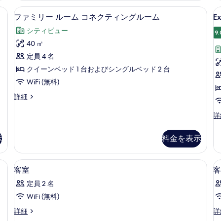
て
ル
ィ
ク、アイロン / アイロン台、WiFi (無料)
ファミリー ルーム コネクティングルーム 
E
フ
の
3
ー
ブ
ファミリー ルーム コネクティングルーム
Ex
S
ァ
ム
ル
写
シティビュー
の
ー
(
9.
ミ
真
詳
ム
40 ㎡
3
リ
を
細
の
定員 4 名
詳
ー
表
細
クイーンベッド 1 台およびシングルベッド 2 台
ル
示
WiFi (無料)
ー
す
フ
詳細
ム
る
ァ
コ
ミ
Ex
詳
リ
Su
ネ
ー
(2
示
料金を表示
ク
ル
32
ー
の
テ
ム
詳
ク、アイロン / アイロン台、WiFi (無料)
セーフティボックス (室内)、デスク、アイ
客
ィ
コ
8
細
客室
客
ネ
室
ン
定員 2 名
ク
の
グ
テ
WiFi (無料)
す
ィ
ル
客
客
詳細
詳
ン
べ
ー
室
室
グ