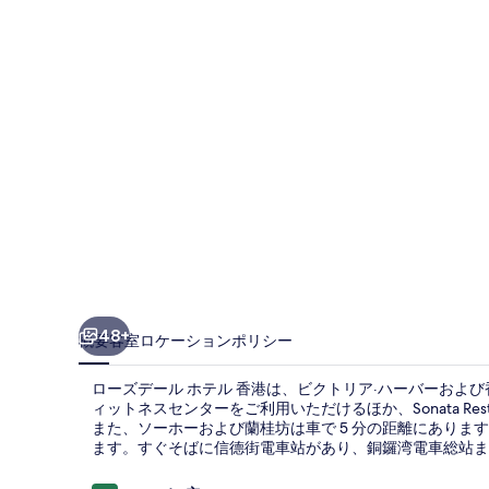
ル
ホ
テ
ル
香
港
の
写
真
ギ
48+
概要
客室
ロケーション
ポリシー
ャ
ローズデール ホテル 香港は、ビクトリア·ハーバーおよび
ラ
ィットネスセンターをご利用いただけるほか、Sonata Res
また、ソーホーおよび蘭桂坊は車で 5 分の距離にあり
リ
ます。すぐそばに信德街電車站があり、銅鑼湾電車総站まで
ー