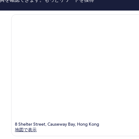
1,358
景
件
国
件
際)
の
灣
口
仔
コ
ミ
8 Shelter Street, Causeway Bay, Hong Kong
地図で表示