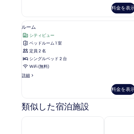
の
写
て
の
詳
料金を表
真
詳
細
の
細
を
写
ルーム | セーフティボックス (
ル
表
6
ルーム
真
ー
示
を
シティビュー
ム
す
表
ベッドルーム 1 室
の
る
示
定員 2 名
す
す
シングルベッド 2 台
べ
る
WiFi (無料)
て
ル
詳細
の
ー
写
ム
料金を表
の
真
詳
を
細
類似した宿泊施設
表
示
ベストウェスタン ホテル コーズウェイ ベイ (華麗精
ザ エンペラー
す
る