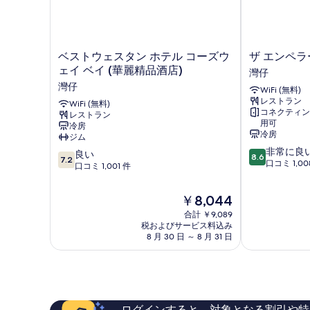
ベ
ザ
ベストウェスタン ホテル コーズウ
ザ エンペラ
ス
エ
ェイ ベイ (華麗精品酒店)
灣仔
ト
ン
灣仔
WiFi (無料)
ウ
ペ
レストラン
ェ
WiFi (無料)
ラ
コネクティン
レストラン
ス
ー
用可
冷房
タ
ホ
冷房
ジム
ン
テ
10
非常に良
10
ホ
良い
ル
8.6
7.2
段
口コミ 1,00
段
テ
口コミ 1,001 件
灣
階
階
ル
仔
中
中
コ
現
￥8,044
8.6、
7.2、
ー
在
非
合計 ￥9,089
良
ズ
の
常
税およびサービス料込み
い、
ウ
料
8 月 30 日 ～ 8 月 31 日
に
口
ェ
金
良
コ
イ
は
い、
ミ
ベ
￥8,044
口
1,001
イ
コ
件
(華
ミ
件
麗
ログインすると、対象となる割引や特