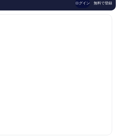
件
1,000
ログイン
無料で登録
件
件
の
件
口
の
コ
口
ミ
コ
ミ