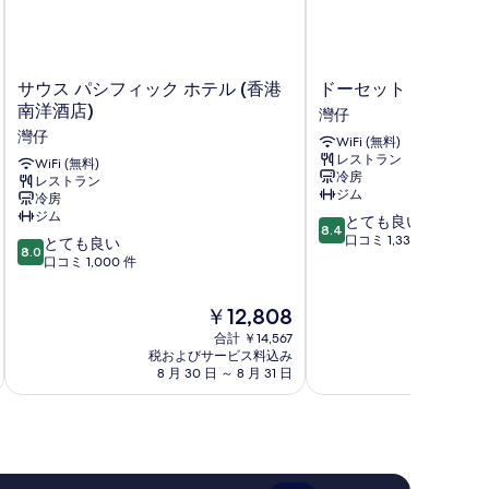
サ
ド
サウス パシフィック ホテル (香港
ドーセット ワンチャ
ウ
ー
南洋酒店)
灣仔
ス
セ
灣仔
WiFi (無料)
パ
ッ
レストラン
シ
WiFi (無料)
ト
冷房
レストラン
フ
ワ
ジム
冷房
ィ
ン
ジム
10
とても良い
ッ
チ
8.4
段
口コミ 1,335 件
10
ク
とても良い
ャ
8.0
階
段
ホ
口コミ 1,000 件
イ
中
階
テ
香
8.4、
中
ル
港
現
￥12,808
と
8.0、
(香
灣
在
て
合計 ￥14,567
と
港
仔
の
税およびサービス料込み
税およ
も
て
南
料
8 月 30 日 ～ 8 月 31 日
9 
良
も
洋
金
い、
良
酒
は
口
い、
店)
￥12,808
コ
口
灣
ミ
コ
仔
1,335
ミ