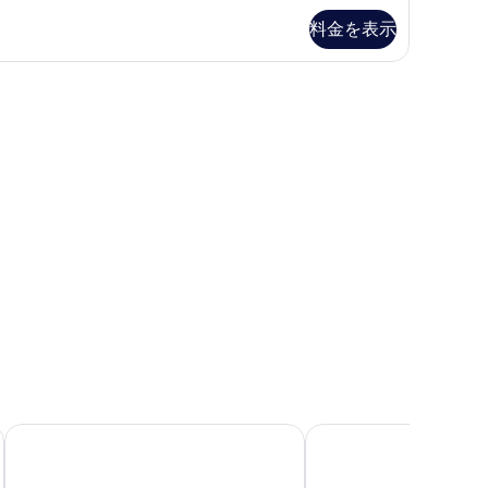
て
料金を表示
の
写
デスク、アイロン / アイロン台、WiFi (無料)
真
を
表
示
す
る
A オブ 香港 (湾景国際)
サウス パシフィック ホテル (香港南洋酒店)
ドーセット ワンチャイ