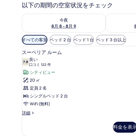
以下の期間の空室状況をチェック
今夜 8月 8 - 8月 9 の空室状況をチェック
明日 8月 9 
今夜
8月 8 - 8月 9
利
すべての客室
ベッド 2 台
ベッド 1 台
ベッド 3 台以上
用
セーフティボックス (室内)、デス
ス
可
4
スーペリア ルーム
ー
能
良い
7.8
な
10 点中 7.8
ペ
(口
口コミ 122 件
客
コ
リ
シティビュー
室
ミ
ア
20 ㎡
の
122
ル
定員 2 名
絞
件)
ー
シングルベッド 2 台
り
ム
WiFi (無料)
込
み
の
ス
詳細
条
ー
す
ペ
件
料金を表
べ
リ
ア