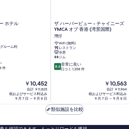
る
ザ
ー ホテル
ザ ハーバービュー - チャイニーズ
ハ
YMCA オブ 香港 (湾景国際)
ー
灣仔
バ
ー
WiFi (無料)
グルーム利
レストラン
ビ
冷房
ュ
ジム
ー
い
10
-
非常に良い
8.6
8 件
段
チ
口コミ 1,358 件
階
ャ
中
イ
現
現
￥10,452
￥10,563
8.6、
ニ
在
在
合計 ￥11,825
合計 ￥11,964
非
ー
の
の
税およびサービス料込み
税およびサービス料込み
常
ズ
料
料
9 月 7 日 ～ 9 月 8 日
9 月 7 日 ～ 9 月 8 日
に
YMCA
金
金
良
オ
は
は
類似施設を比較
い、
ブ
￥10,452
￥10,563
口
香
コ
港
ミ
(湾
典を確認できます。もっとリワードを獲得