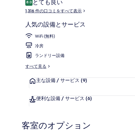
口
とても良い
8.0
10段階中8.0
コ
1,316 件の口コミをすべて表示
ミ
フロント
人気の設備とサービス
WiFi (無料)
冷房
ランドリー設備
すべて見る
主な設備 / サービス
(9)
便利な設備 / サービス
(6)
客室のオプション