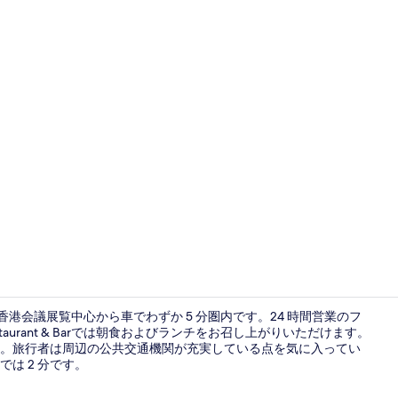
ロビー
香港会議展覧中心から車でわずか 5 分圏内です。24 時間営業のフ
taurant & Barでは朝食およびランチをお召し上がりいただけます。
ます。旅行者は周辺の公共交通機関が充実している点を気に入ってい
ロビー
は 2 分です。