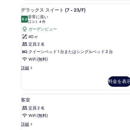
て
ル
セーフティボックス (室内)、デス
デ
の
5
ー
デラックス スイート (7 - 23/F)
ラ
ム
写
非常に良い
の
8.6
10 点中 8.6
ッ
(口
真
口コミ 4 件
詳
コ
ク
ガーデンビュー
を
細
ミ
ス
40 ㎡
表
4
ス
定員 2 名
示
件)
イ
クイーンベッド 1 台またはシングルベッド 2 台
す
ー
WiFi (無料)
る
ト
デ
詳細
ラ
(7
ッ
-
料金を表
ク
23/F)
ス
ス
の
セーフティボックス (室内)、デス
客
5
イ
客室
す
室
ー
定員 2 名
べ
ト
の
(7
WiFi (無料)
て
す
-
客
詳細
の
23/F)
べ
室