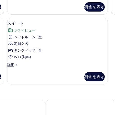
て
の
の
ム
ル
示
料金を表示
詳
詳
ー
の
の
細
細
ム
写
す
の
室内)、デスク、アイロン / アイロン台、WiFi (無料)
スイート | セーフティボックス (室内)、
ス
6
詳
スイート
真
べ
イ
細
を
シティビュー
て
ー
表
ベッドルーム 1 室
の
ト
示
定員 2 名
写
の
す
キングベッド 1 台
真
す
る
WiFi (無料)
を
べ
表
ス
詳細
て
イ
示
の
ー
示
料金を表示
す
ト
写
の
る
真
詳
細
を
表
品酒店)
 ホテル
ザ ハーバービュー - チャイニーズ YMC
示
す