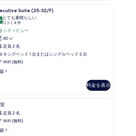
す
| セーフティボックス (室内)、デスク、アイロン / アイロン台、WiFi (無料
xecutive
セーフティボックス (室内)、デスク、アイロン / 
べ
4
ecutive Suite (25-32/F)
uite
て
とても素晴らしい
25-
0
10 点中 9.0
(口
の
口コミ 8 件
2/F)
コ
シティビュー
写
の
ミ
40 ㎡
真
す
8
定員 2 名
を
件)
べ
キングベッド 1 台またはシングルベッド 2 台
表
て
WiFi (無料)
示
の
す
ecutive
細
写
ite
る
5-
真
料金を表示
/F)
を
表
ロン / アイロン台、WiFi (無料)
セーフティボックス (室内)、デスク、アイロン / 
客
5
室
示
室
定員 2 名
す
の
WiFi (無料)
る
す
細
べ