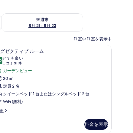
チェック
来週末 8月 21 - 8月 23 の空室状況をチェック
来週末
8月 21 - 8月 23
11 室中 11 室を表示中
ロン / アイロン台、WiFi (無料)
セーフティボックス (室内)、デスク、アイロン / 
エ
6
グゼクティブ ルーム
グ
とても良い
0
10 点中 8.0
ゼ
(口
口コミ 31 件
コ
ク
ガーデンビュー
ミ
テ
20 ㎡
31
ィ
定員 2 名
件)
ブ
クイーンベッド 1 台またはシングルベッド 2 台
ル
WiFi (無料)
ー
細
ム
料金を表示
の