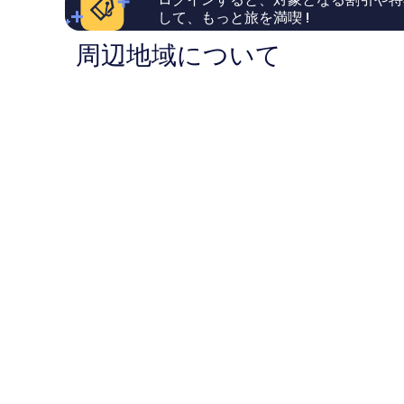
1,008
の
精
して、もっと旅を満喫 !
件
口
品
件
コ
酒
周辺地域について
の
ミ
店)
口
灣
コ
仔
ミ