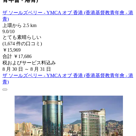
ザ ソールズベリー - YMCA オブ 香港 (香港基督教青年會 - 港
青)
上環から 2.5 km
9.0/10
とても素晴らしい
(1,674 件の口コミ)
￥15,969
合計 ￥17,686
税およびサービス料込み
8 月 30 日 ～ 8 月 31 日
ザ ソールズベリー - YMCA オブ 香港 (香港基督教青年會 - 港
青)