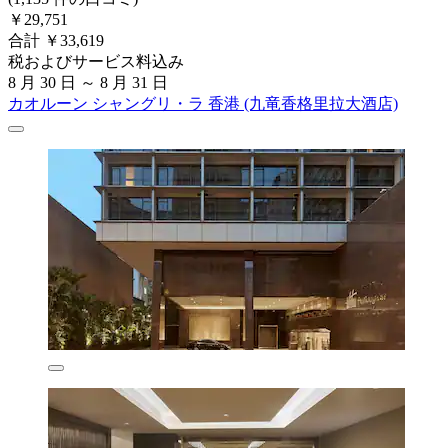
￥29,751
合計 ￥33,619
税およびサービス料込み
8 月 30 日 ～ 8 月 31 日
カオルーン シャングリ・ラ 香港 (九竜香格里拉大酒店)