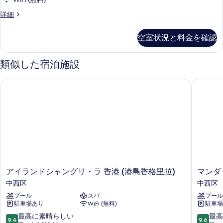
ー
べ
View)
フ
詳細
の
ト
て
ァ
詳
の
ミ
の
細
空室状況と料金を確認
リ
す
写
ー
べ
ス
真
類似した宿泊施設
イ
て
を
ー
アイランドシャングリ・ラ 香港 (港島香格里拉)
マンダリ
の
表
ト
の
写
示
詳
真
す
細
を
る
表
示
す
ア
マ
アイランドシャングリ・ラ 香港 (港島香格里拉)
マンダ
る
イ
ン
中西区
中西区
ラ
ダ
プール
スパ
プール
ン
リ
駐車場あり
WiFi (無料)
駐車場
ド
ン
シ
オ
10
10
最高に素晴らしい
最高
9.4
9.6