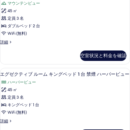
す
ッ
マウンテンビュー
の
キ
の
ッ
詳
ン
る
ド
45 ㎡
す
ク
細
グ
1
定員 3 名
ベ
べ
ス
台
ッ
ダブルベッド 2 台
て
ル
ド
禁
WiFi (無料)
1
の
ー
煙
台
デ
詳細
写
ム
禁
ラ
(Peak
真
煙
ダ
ッ
View)
空室状況と料金を確認
(Peak
ク
を
ブ
の
View)
ス
表
ル
の
ル
す
ビーチ / オーシャン ビュー
エ
詳
6
ー
エグゼクティブ ルーム キングベッド 1 台 禁煙 ハーバービュー
示
ベ
べ
細
グ
ム
す
ッ
ハーバービュー
て
ダ
ゼ
ブ
る
ド
45 ㎡
の
ク
ル
2
定員 3 名
写
ベ
テ
台
ッ
キングベッド 1 台
真
ィ
ド
禁
WiFi (無料)
を
2
ブ
煙
台
エ
詳細
表
ル
禁
グ
の
示