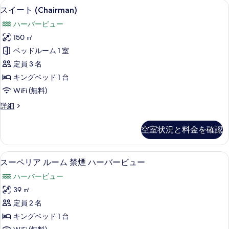
スイート (Chairman) | 高級寝
ス
バ
ー
7
ー
スイート (Chairman)
ー
バ
イ
ト
ー
バ
ハーバービュー
ー
禁
ー
ビ
ビ
煙
ー
150 ㎡
ト
ュ
ハ
ュ
ビ
ベッドルーム 1 室
ー
ー
(Chairman)
ー
の
バ
ュ
定員 3 名
の
詳
の
ー
ー
キングベッド 1 台
細
ビ
す
す
の
WiFi (無料)
ュ
べ
べ
ー
す
ス
詳細
て
の
て
イ
べ
詳
の
ー
の
細
空室状況と料金を確認
て
ト
写
写
(Chairman)
の
真
の
真
高級寝具、羽毛の掛け布団、ピロート
ス
写
6
詳
を
スーペリア ルーム 禁煙 ハーバービュー
を
ー
細
真
表
ハーバービュー
表
ペ
を
示
39 ㎡
示
リ
表
す
定員 2 名
す
ア
示
る
キングベッド 1 台
る
ル
す