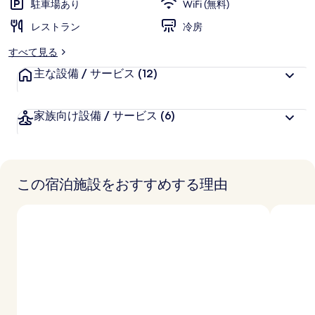
写
駐車場あり
WiFi (無料)
に
真
レストラン
好
冷房
評
ギ
すべて見る
件
ャ
主な設備 / サービス
の
(12)
口
ラ
コ
家族向け設備 / サービス
(6)
リ
ミ
ー
この宿泊施設をおすすめする理由