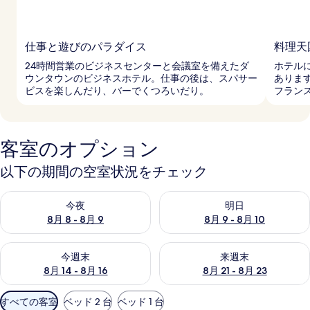
仕事と遊びのパラダイス
料理天
24時間営業のビジネスセンターと会議室を備えたダ
ホテル
ウンタウンのビジネスホテル。仕事の後は、スパサー
ありま
ビスを楽しんだり、バーでくつろいだり。
フラン
客室のオプション
以下の期間の空室状況をチェック
今夜 8月 8 - 8月 9 の空室状況をチェック
明日 8月 9 - 8月 10 の空室
今夜
明日
8月 8 - 8月 9
8月 9 - 8月 10
今週末 8月 14 - 8月 16 の空室状況をチェック
来週末 8月 21 - 8月 23 の
今週末
来週末
8月 14 - 8月 16
8月 21 - 8月 23
利
すべての客室
ベッド 2 台
ベッド 1 台