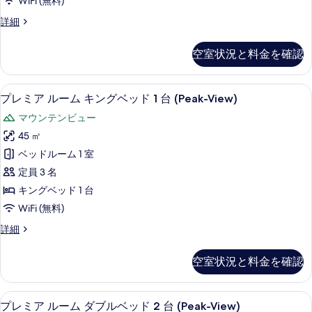
WiFi (無料)
ー
る
ス
詳細
ム
ー
禁
ペ
空室状況と料金を確認
リ
煙
ア
ハ
ル
高級寝具、羽毛の掛け布団、ピロート
プ
6
ー
プレミア ルーム キングベッド 1 台 (Peak-View)
ー
レ
ム
バ
マウンテンビュー
禁
ミ
煙
ー
45 ㎡
ア
ハ
ビ
ベッドルーム 1 室
ー
ル
バ
ュ
定員 3 名
ー
ー
ー
キングベッド 1 台
ビ
ム
の
WiFi (無料)
ュ
キ
ー
す
プ
詳細
の
ン
レ
べ
詳
グ
ミ
細
空室状況と料金を確認
て
ア
ベ
ル
の
ッ
ー
高級寝具、羽毛の掛け布団、ピロート
プ
写
6
ム
プレミア ルーム ダブルベッド 2 台 (Peak-View)
ド