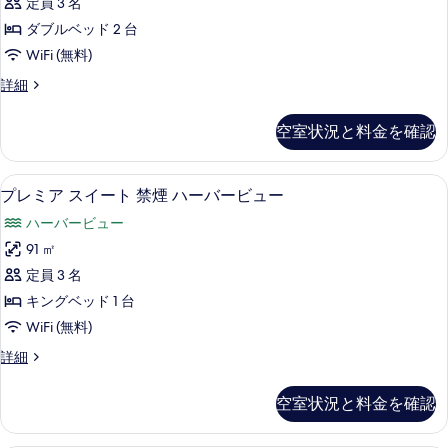
定員 3 名
の
ー
ビ
ー
ィ
詳
バ
ダブルベッド 2 台
ュ
細
ー
の
ブ
WiFi (無料)
ー
ビ
す
ル
ュ
エ
詳細
の
べ
ー
ー
グ
す
の
ゼ
て
ム
空室状況と料金を確認
詳
ク
べ
の
ダ
細
テ
て
ィ
写
ブ
プレミア スイート 禁煙 ハーバービュー 
プ
の
8
ブ
プレミア スイート 禁煙 ハーバービュー
真
ル
レ
ル
写
ハーバービュー
を
ー
ベ
ミ
真
ム
91 ㎡
表
ッ
ア
ダ
を
定員 3 名
示
ド
ブ
ス
表
ル
キングベッド 1 台
す
2
イ
ベ
示
WiFi (無料)
台
る
ッ
ー
す
ド
禁
プ
詳細
ト
2
る
レ
煙
台
禁
ミ
空室状況と料金を確認
ハ
禁
ア
煙
煙
ス
ー
ハ
ハ
イ