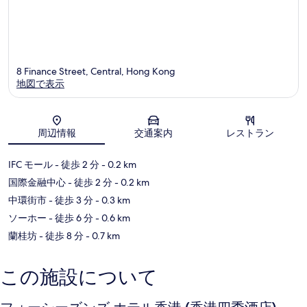
8 Finance Street, Central, Hong Kong
地図で表示
地図
周辺情報
交通案内
レストラン
IFC モール
- 徒歩 2 分
- 0.2 km
国際金融中心
- 徒歩 2 分
- 0.2 km
中環街市
- 徒歩 3 分
- 0.3 km
ソーホー
- 徒歩 6 分
- 0.6 km
蘭桂坊
- 徒歩 8 分
- 0.7 km
この施設について