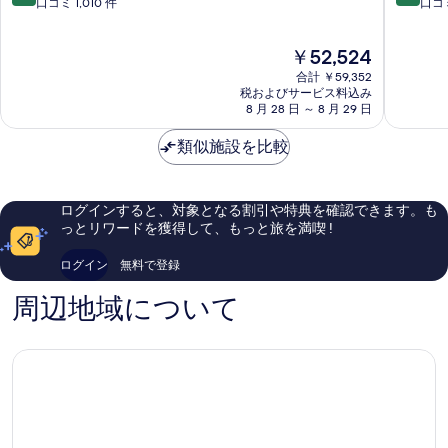
ャ
リ
段
段
口コミ 1,010 件
口コミ
ン
エ
階
階
グ
ン
中
中
現
￥52,524
リ・
タ
9.4、
9.6、
在
ラ
ル
最
最
合計 ￥59,352
の
香
香
高
高
税およびサービス料込み
料
港
8 月 28 日 ～ 8 月 29 日
港
に
に
金
(港
(香
素
素
は
島
類似施設を比較
港
晴
晴
￥52,524
香
文
ら
ら
格
華
し
し
里
東
い、
い、
ログインすると、対象となる割引や特典を確認できます。も
拉)
方
口
口
っとリワードを獲得して、もっと旅を満喫 !
中
酒
コ
コ
西
店)
ミ
ミ
ログイン
無料で登録
区
中
1,010
1,000
西
件
件
周辺地域について
区
件
件
の
の
口
口
コ
コ
ミ
ミ