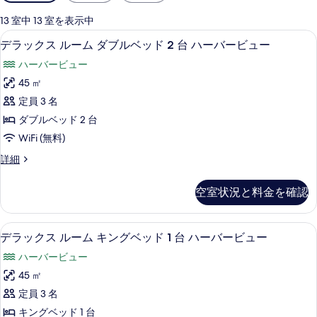
用
可
13 室中 13 室を表示中
能
高級寝具、羽毛の掛け布団、ピロート
デ
6
デラックス ルーム ダブルベッド 2 台 ハーバービュー
な
ラ
客
ハーバービュー
ッ
室
45 ㎡
ク
の
定員 3 名
ス
絞
ダブルベッド 2 台
り
ル
WiFi (無料)
込
ー
み
デ
詳細
ム
ラ
条
ダ
ッ
件
空室状況と料金を確認
ク
ブ
ス
ル
ル
高級寝具、羽毛の掛け布団、ピロート
デ
6
ー
デラックス ルーム キングベッド 1 台 ハーバービュー
ベ
ラ
ム
ッ
ハーバービュー
ダ
ッ
ブ
ド
45 ㎡
ク
ル
2
定員 3 名
ベ
ス
台
ッ
キングベッド 1 台