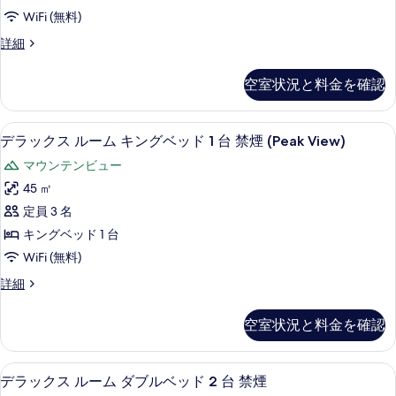
ル
ド
ハ
WiFi (無料)
2
ー
ー
台
デ
詳細
ム
ハ
ラ
バ
ー
キ
ッ
ー
空室状況と料金を確認
バ
ク
ン
ー
ビ
ス
グ
ビ
ル
ュ
高級寝具、羽毛の掛け布団、ピロート
デ
ュ
6
ー
デラックス ルーム キングベッド 1 台 禁煙 (Peak View)
ベ
ー
ー
ラ
ム
ッ
マウンテンビュー
の
キ
の
ッ
詳
ン
ド
45 ㎡
す
ク
細
グ
1
定員 3 名
ベ
べ
ス
台
ッ
キングベッド 1 台
て
ル
ド
ハ
WiFi (無料)
1
の
ー
ー
台
デ
詳細
写
ム
ハ
ラ
バ
真
ー
キ
ッ
ー
空室状況と料金を確認
バ
ク
を
ン
ー
ビ
ス
表
グ
ビ
ル
ュ
高級寝具、羽毛の掛け布団、ピロート
デ
ュ
6
ー
デラックス ルーム ダブルベッド 2 台 禁煙
示
ベ
ー
ー
ラ
ム