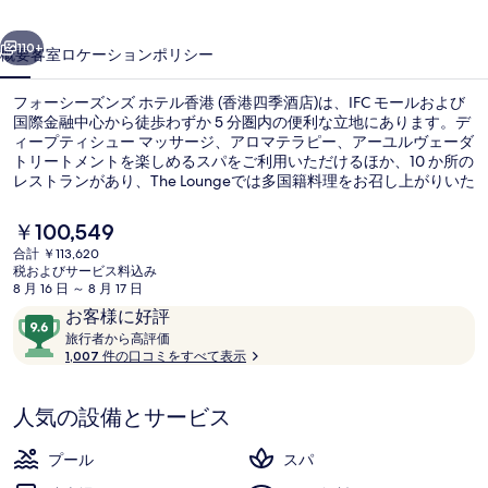
ン
前へ
次へ
ズ
110+
概要
客室
ロケーション
ポリシー
ホ
フォーシーズンズ ホテル香港 (香港四季酒店)は、IFC モールおよび
テ
国際金融中心から徒歩わずか 5 分圏内の便利な立地にあります。デ
ィープティシュー マッサージ、アロマテラピー、アーユルヴェーダ
ル
トリートメントを楽しめるスパをご利用いただけるほか、10 か所の
香
レストランがあり、The Loungeでは多国籍料理をお召し上がりいた
だけます。この高級ホテルにあるその他設備には 2 つの屋外プー
港
ル、プールサイドバー、および24 時間営業のフィットネスセンタ
現
￥100,549
ーがあります。この宿泊施設からは歩いてすぐ公共交通機関を利用
在
(香
合計 ￥113,620
できます。租庇利街電車站までは 8 分、機利文街電車站までは 8 分
の
税およびサービス料込み
です。
外観
港
料
8 月 16 日 ～ 8 月 17 日
金
口
10
お客様に好評
四
は
コ
旅
段
旅行者から高評価
￥100,549
季
行
1,007 件の口コミをすべて表示
ミ
階
で
者
す
中
酒
か
9.6、
人気の設備とサービス
ら
店)
お
高
評
客
の
プール
スパ
価
様