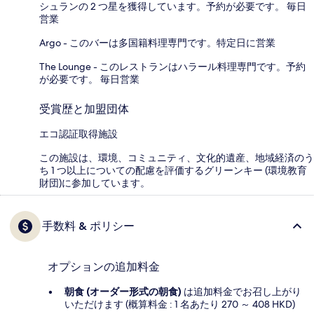
シュランの 2 つ星を獲得しています。予約が必要です。 毎日
営業
Argo - このバーは多国籍料理専門です。特定日に営業
The Lounge - このレストランはハラール料理専門です。予約
が必要です。 毎日営業
受賞歴と加盟団体
エコ認証取得施設
この施設は、環境、コミュニティ、文化的遺産、地域経済のう
ち 1 つ以上についての配慮を評価するグリーンキー (環境教育
財団)に参加しています。
手数料 & ポリシー
オプションの追加料金
朝食 (オーダー形式の朝食)
は追加料金でお召し上がり
いただけます (概算料金 : 1 名あたり 270 ～ 408 HKD)