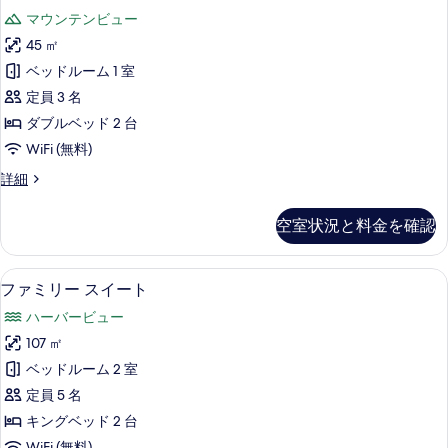
レ
キ
真
1
マウンテンビュー
ン
ミ
を
台
グ
45 ㎡
ア
表
ベ
(Peak-
ベッドルーム 1 室
ッ
ル
示
View)
ド
定員 3 名
ー
す
の
1
ダブルベッド 2 台
台
ム
る
す
WiFi (無料)
(Peak-
ダ
べ
View)
プ
詳細
の
ブ
て
レ
詳
ル
ミ
の
細
空室状況と料金を確認
ア
ベ
写
ル
ッ
ー
真
ファミリー スイート | 高級寝具、
フ
5
ム
ファミリー スイート
ド
を
ァ
ダ
2
ハーバービュー
表
ブ
ミ
台
ル
107 ㎡
示
リ
ベ
(Peak-
ベッドルーム 2 室
す
ッ
ー
View)
ド
定員 5 名
る
ス
の
2
キングベッド 2 台
台
イ
す
WiFi (無料)
(Peak-