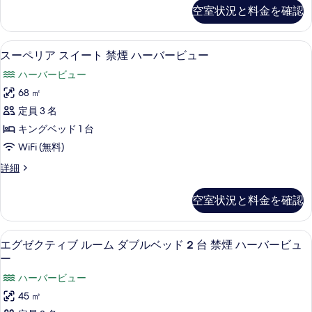
煙
ー
ゼ
す
空室状況と料金を確認
の
す
ク
ム
詳
べ
テ
る
キ
細
ィ
て
高級寝具、羽毛の掛け布団、ピロート
ス
5
ブ
スーペリア スイート 禁煙 ハーバービュー
ン
の
ー
ル
グ
ハーバービュー
ー
写
ペ
ム
ベ
68 ㎡
真
リ
キ
ッ
定員 3 名
ン
を
ア
グ
ド
キングベッド 1 台
表
ス
ベ
1
WiFi (無料)
ッ
示
イ
台
ド
ス
詳細
す
ー
1
ー
禁
る
台
ト
ペ
煙
空室状況と料金を確認
禁
リ
禁
煙
ハ
ア
煙
ハ
ス
ー
高級寝具、羽毛の掛け布団、ピロート
エ
ー
6
イ
エグゼクティブ ルーム ダブルベッド 2 台 禁煙 ハーバービュ
ハ
バ
バ
グ
ー
ー
ー
ー
ト
ー
ゼ
ハーバービュー
ビ
禁
バ
ビ
ク
ュ
煙
45 ㎡
ー
ー
ハ
ュ
テ