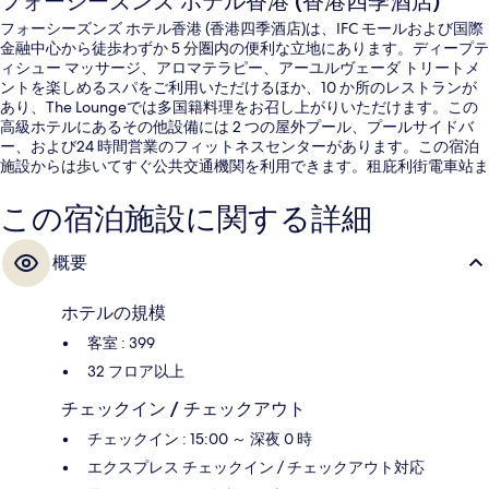
フォーシーズンズ ホテル香港 (香港四季酒店)
フォーシーズンズ ホテル香港 (香港四季酒店)は、IFC モールおよび国際
金融中心から徒歩わずか 5 分圏内の便利な立地にあります。ディープテ
ィシュー マッサージ、アロマテラピー、アーユルヴェーダ トリートメ
ントを楽しめるスパをご利用いただけるほか、10 か所のレストランが
あり、The Loungeでは多国籍料理をお召し上がりいただけます。この
高級ホテルにあるその他設備には 2 つの屋外プール、プールサイドバ
ー、および24 時間営業のフィットネスセンターがあります。この宿泊
施設からは歩いてすぐ公共交通機関を利用できます。租庇利街電車站ま
では 8 分、機利文街電車站までは 8 分です。
この宿泊施設に関する詳細
概要
ホテルの規模
客室 : 399
32 フロア以上
チェックイン / チェックアウト
チェックイン : 15:00 ～ 深夜 0 時
エクスプレス チェックイン / チェックアウト対応