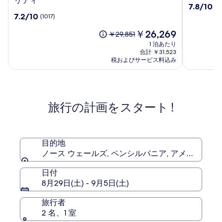
リティ
10
7.8/10
(2
ー
ベ
段
10
7.2/10
(1017)
フ
ン
階
段
ロ
チ
現
中
￥26,269
階
以
￥29,851
ン
ャ
在
7.8、
中
前
1 泊あたり
ト
ー
の
(22)
7.2、
の
合計 ￥31,523
ホ
パ
料
件
(1017)
料
税およびサービス料込み
テ
金
ー
の
件
金
は
口
ル
の
ク
は
￥26,269
コ
口
￥29,851、
by
ミ
コ
通
コ
旅行の計画をスタート !
ミ
常
ン
料
パ
金
ス
に
ホ
つ
目的地
ス
い
ノース ウェールズ, ペンシルバニア, アメリカ
ピ
て
タ
の
日付
詳
リ
8月29日(土) - 9月5日(土)
細
テ
を
ィ
旅行者
表
2 名、1 室
示。