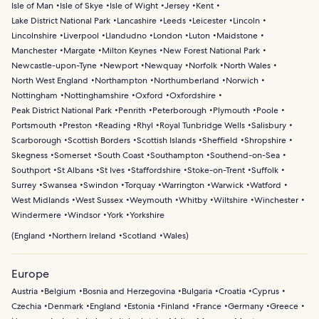
Isle of Man
Isle of Skye
Isle of Wight
Jersey
Kent
Lake District National Park
Lancashire
Leeds
Leicester
Lincoln
Lincolnshire
Liverpool
Llandudno
London
Luton
Maidstone
Manchester
Margate
Milton Keynes
New Forest National Park
Newcastle-upon-Tyne
Newport
Newquay
Norfolk
North Wales
North West England
Northampton
Northumberland
Norwich
Nottingham
Nottinghamshire
Oxford
Oxfordshire
Peak District National Park
Penrith
Peterborough
Plymouth
Poole
Portsmouth
Preston
Reading
Rhyl
Royal Tunbridge Wells
Salisbury
Scarborough
Scottish Borders
Scottish Islands
Sheffield
Shropshire
Skegness
Somerset
South Coast
Southampton
Southend-on-Sea
Southport
St Albans
St Ives
Staffordshire
Stoke-on-Trent
Suffolk
Surrey
Swansea
Swindon
Torquay
Warrington
Warwick
Watford
West Midlands
West Sussex
Weymouth
Whitby
Wiltshire
Winchester
Windermere
Windsor
York
Yorkshire
(
England
Northern Ireland
Scotland
Wales
)
Europe
Austria
Belgium
Bosnia and Herzegovina
Bulgaria
Croatia
Cyprus
Czechia
Denmark
England
Estonia
Finland
France
Germany
Greece