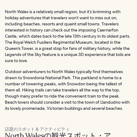
North Wales is a relatively small region, but it’s brimming with
holiday adventures that travelers won’t want to miss out on,
including beaches, resorts and quaint small towns. Travelers
interested in history can check out the imposing Caernarfon
Castle, which dates back to the late 13th century in its oldest parts.
The Royal Welch Fusiliers Regimental Museum, located in the
Queen’s Tower, is a great stop for fans of military history, while the
Legends of the Sky feature is a unique 3D experience that kids are
sure to love.
Outdoor adventurers to North Wales typically find themselves
drawn to Snowdonia National Park. This parkland is home to a
number of towering peaks, with Snowdon being the tallest of
them all. Hiking trails can take travelers all the way to the top,
though many prefer to ride the convenient train to the peak.
Beach lovers should consider a visit to the town of Llandudno with
its lovely promenade, Victorian buildings and several beaches.
話題のスポット & アクティビティ
North Walesの観光スポット・ア