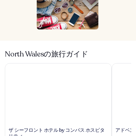
North Walesの旅行ガイド
ザ シーフロント ホテル by コンパス ホスピタリティ
アドベンチ
ザ
ア
ザ シーフロント ホテル by コンパス ホスピタ
アドベン
シ
ド