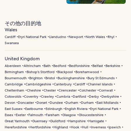
その他の目的地
Wales
Cardiff
Eryri National Park
Llandudno
Newport
North Wales
Rhyl
Swansea
United Kingdom
Aberdeen
Altrincham
Bath
Bedford
Bedfordshire
Belfast
Berkshire
Birmingham
Bishop's Stortford
Blackpool
Borehamwood
Bournemouth
Brighton
Bristol
Buckinghamshire
Bury St Edmunds
Cambridge
Cambridgeshire
Canterbury
Cardiff
Channel Islands
Cheltenham
Cheshire
Chester
Cirencester
Colchester
Cornwall
Cotswolds
Coventry
Crawley
Cumbria
Dartford
Derby
Derbyshire
Devon
Doncaster
Dorset
Dundee
Durham
Durham
East Midlands
East Sussex
Eastbourne
Edinburgh
English Riviera
Eryri National Park
Essex
Exeter
Falmouth
Fareham
Glasgow
Gloucestershire
Great Yarmouth
Guernsey
Guildford
Hampshire
Harrogate
Herefordshire
Hertfordshire
Highland
Hook
Hull
Inverness
Ipswich