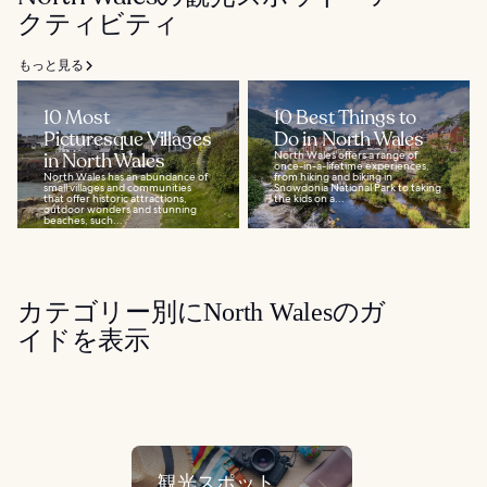
クティビティ
もっと見る
10 Most
10 Best Things to
Picturesque Villages
Do in North Wales
in North Wales
North Wales offers a range of
once-in-a-lifetime experiences,
North Wales has an abundance of
from hiking and biking in
small villages and communities
Snowdonia National Park to taking
that offer historic attractions,
the kids on a...
outdoor wonders and stunning
beaches, such...
カテゴリー別にNorth Walesのガ
イドを表示
観光スポット