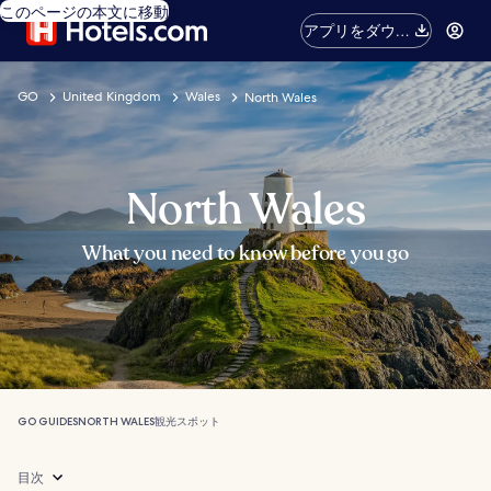
このページの本文に移動
アプリをダウン
ロード
GO
United Kingdom
Wales
North Wales
North Wales
What you need to know before you go
GO GUIDES
NORTH WALES
観光スポット
目次