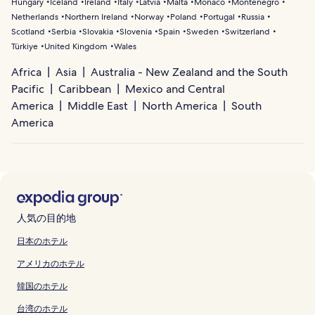
Hungary
Iceland
Ireland
Italy
Latvia
Malta
Monaco
Montenegro
Netherlands
Northern Ireland
Norway
Poland
Portugal
Russia
Scotland
Serbia
Slovakia
Slovenia
Spain
Sweden
Switzerland
Türkiye
United Kingdom
Wales
Africa
Asia
Australia - New Zealand and the South
Pacific
Caribbean
Mexico and Central
America
Middle East
North America
South
America
人気の目的地
日本のホテル
アメリカのホテル
韓国のホテル
台湾のホテル