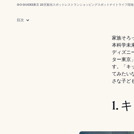
GO GUIDES
東京 23 区
観光スポット
レストラン
ショッピングスポット
ナイトライフ
現地
目次
家族そろ
本科学未
ディズニー
ター東京
す。「キ
てみたい
さな子ど
1.