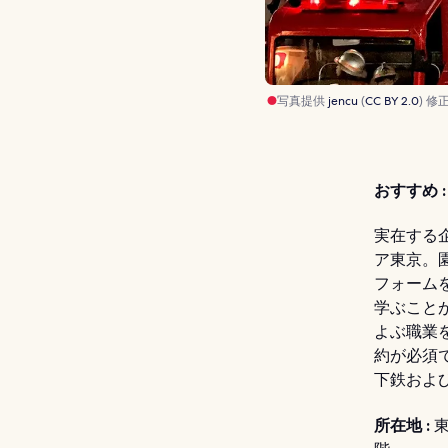
写真提供
jencu
(
CC BY 2.0
) 修
おすすめ :
実在する
ア東京。
フォーム
学ぶことが
よぶ職業
約が必須で
下鉄および
所在地 :
東