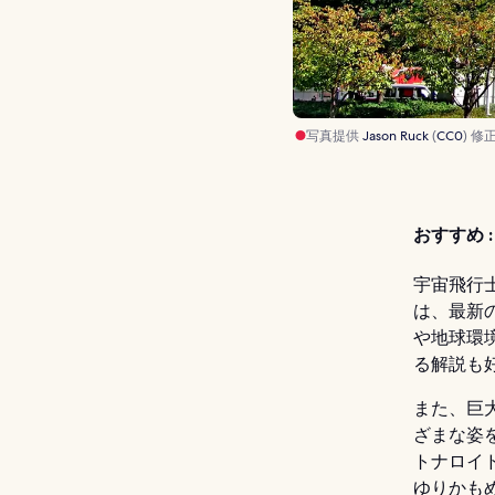
写真提供
Jason Ruck
(
CC0
) 修
おすすめ :
宇宙飛行
は、最新
や地球環
る解説も
また、巨
ざまな姿
トナロイ
ゆりかもめ