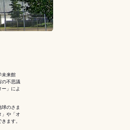
学未来館
宙の不思議
ター」によ
地球のさま
タ」や「オ
できます。