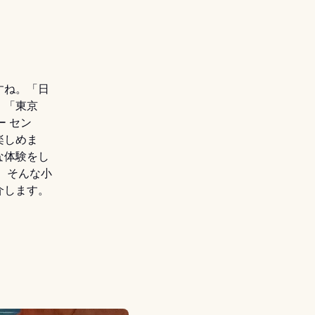
すね。「日
。「東京
ー セン
楽しめま
な体験をし
。そんな小
介します。