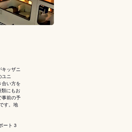
がキッザニ
のユニ
き合い方を
種類にもお
で事前の予
能です。地
ポート 3