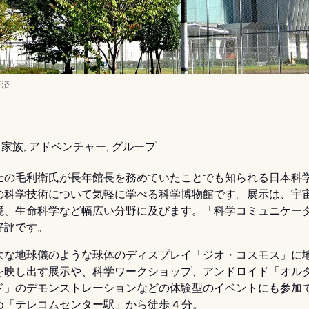
正済
家族, アドベンチャー, グループ
士の毛利衛氏が長年館長を務めていたことでも知られる日本科
の科学技術について気軽に学べる科学博物館です。展示は、宇
境、生命科学など幅広い分野に及びます。「科学コミュニケー
好評です。
大な地球儀のような球体のディスプレイ「ジオ・コスモス」に
を映し出す展示や、科学ワークショップ、アンドロイド「オル
ド」のデモンストレーションなどの体験型のイベントにも参加
「テレコムセンター駅」から徒歩 4 分。