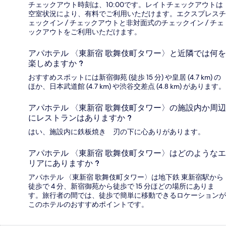
チェックアウト時刻は、10:00です。レイトチェックアウトは
空室状況により、有料でご利用いただけます。エクスプレスチ
ェックイン / チェックアウトと非対面式のチェックイン / チェ
ックアウトをご利用いただけます。
アパホテル 〈東新宿 歌舞伎町タワー〉と近隣では何を
楽しめますか ?
おすすめスポットには新宿御苑 (徒歩 15 分) や皇居 (4.7 km) の
ほか、日本武道館 (4.7 km) や渋谷交差点 (4.8 km) があります。
アパホテル 〈東新宿 歌舞伎町タワー〉の施設内か周辺
にレストランはありますか ?
はい、施設内に鉄板焼き 刃の下に心ありがあります。
アパホテル 〈東新宿 歌舞伎町タワー〉はどのようなエ
リアにありますか ?
アパホテル 〈東新宿 歌舞伎町タワー〉は地下鉄 東新宿駅から
徒歩で 4 分、新宿御苑から徒歩で 15 分ほどの場所にありま
す。旅行者の間では、徒歩で簡単に移動できるロケーションが
このホテルのおすすめポイントです。