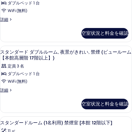
ダ
ル
ダブルベッド 1 台
夜
ー
ー
WiFi (無料)
ム,
景
ド
夜
ス
詳細
が
景
シ
タ
が
き
ン
ン
空室状況と料金を確認
き
ダ
れ
れ
グ
ー
い,
い,
ド
ル
羽毛の掛け布団、デスク、遮光カーテン
ス
禁
4
シ
スタンダード ダブルルーム, 夜景がきれい, 禁煙 (ビュールーム
禁
ル
煙
タ
ン
【本館高層階 17階以上】)
(ビ
煙
グ
ー
ン
ュ
定員 3 名
ル
(ビ
ム,
ー
ダ
ル
ダブルベッド 1 台
ュ
ル
眺
ー
ー
ー
WiFi (無料)
ム,
ー
望
ム
ド
眺
ス
詳細
ル
【本
お
望
ダ
タ
館
ー
お
ま
ン
ブ
高
空室状況と料金を確認
ま
ダ
ム
層
か
か
ル
ー
階
【本
せ,
せ,
ド
ル
17
羽毛の掛け布団、デスク、遮光カーテン
ス
禁
館
38
ダ
スタンダードルーム (1名利用) 禁煙室 [本館 12階以下]
禁
階
ー
煙
タ
ブ
以
高
(ス
煙
11 ㎡