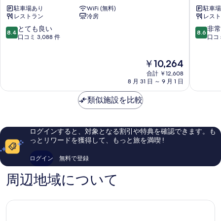
ホ
ホ
る
細
駐車場あり
WiFi (無料)
駐車場
テ
テ
の
レストラン
冷房
レスト
ル
ル
写
〈新
〈新
10
10
とても良い
非常
8.4
8.6
真
宿
宿
段
段
口コミ 3,088 件
口コミ
歌
歌
階
階
を
舞
舞
中
中
現
表
￥10,264
伎
伎
8.4、
8.6、
在
町
町
と
非
合計 ￥12,608
示
の
タ
中
て
常
8 月 31 日 ～ 9 月 1 日
す
料
ワ
央〉
も
に
金
ー〉
新
良
良
類似施設を比較
る
は
新
宿
い、
い、
￥10,264
宿
口
口
コ
コ
ログインすると、対象となる割引や特典を確認できます。も
ミ
ミ
っとリワードを獲得して、もっと旅を満喫 !
3,088
1,006
件
件
ログイン
無料で登録
件
件
の
の
周辺地域について
口
口
コ
コ
ミ
ミ