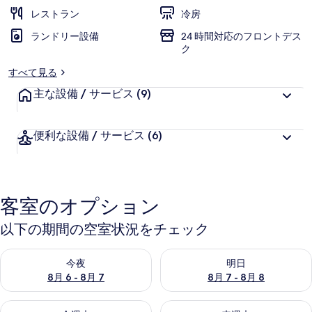
レストラン
冷房
ャ
ランドリー設備
24 時間対応のフロントデス
ラ
ク
リ
すべて見る
ー
主な設備 / サービス
(9)
便利な設備 / サービス
(6)
客室のオプション
以下の期間の空室状況をチェック
今夜 8月 6 - 8月 7 の空室状況をチェック
明日 8月 7 - 8月 8 の空室
今夜
明日
8月 6 - 8月 7
8月 7 - 8月 8
今週末 8月 7 - 8月 9 の空室状況をチェック
来週末 8月 14 - 8月 16 の