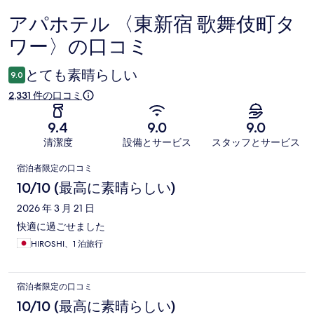
アパホテル 〈東新宿 歌舞伎町タ
口
ワー〉の口コミ
コ
ミ
とても素晴らしい
9.0
2,331 件の口コミ
9.4
9.0
9.0
清潔度
設備とサービス
スタッフとサービス
口
宿泊者限定の口コミ
コ
10/10 (最高に素晴らしい)
ミ
2026 年 3 月 21 日
快適に過ごせました
HIROSHI、1 泊旅行
宿泊者限定の口コミ
10/10 (最高に素晴らしい)