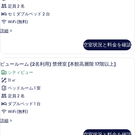
利
の
ア
る
室
用)
定員 2 名
写
ツ
禁
[棟
セミダブルベッド 2 台
真
煙
イ
·
WiFi (無料)
室
を
ン
[棟
眺
ス
詳細
表
·
禁
望
ー
眺
示
煙
ペ
指
望
空室状況と料金を確認
リ
す
室
指
定
ア
定
る
[南
ツ
な
な
ビュールーム (2名利用) 禁煙室 [本館
ビ
38
イ
ビュールーム (2名利用) 禁煙室 [本館高層階 17階以上]
館
し]
し]
ュ
ン
の
最
シティビュー
禁
の
ー
詳
煙
上
11 ㎡
細
す
ル
室
階
ベッドルーム 1 室
[南
べ
ー
14
館
定員 2 名
て
ム
最
階]
ダブルベッド 1 台
の
上
(2
の
WiFi (無料)
階
写
名
14
す
ビ
詳細
真
利
階]
ュ
べ
の
を
用)
ー
詳
て
空室状況と料金を確認