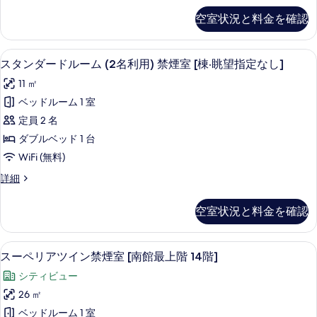
以
12
る
用)
べ
ー
上】)
層
以
階
空室状況と料金を確認
ル
禁
て
の
以
階
下]
ー
詳
下]
煙
の
ム
17
の
細
の
羽毛の掛け布団、デスク、遮光カーテン
ス
38
(1
室
スタンダードルーム (2名利用) 禁煙室 [棟·眺望指定なし]
写
詳
階
す
タ
名
細
[本
真
11 ㎡
以
利
べ
ン
館
用)
を
ベッドルーム 1 室
上】)
て
ダ
禁
高
表
定員 2 名
の
煙
の
ー
層
示
室
ダブルベッド 1 台
す
写
ド
[本
階
す
WiFi (無料)
べ
真
館
ル
17
る
高
ス
詳細
て
を
ー
層
階
タ
の
表
階
ム
ン
以
空室状況と料金を確認
17
写
ダ
示
(2
上]
階
ー
真
す
名
以
ド
の
スーペリアツイン禁煙室 [南館最上階 1
ス
を
上]
35
ル
る
利
スーペリアツイン禁煙室 [南館最上階 14階]
す
の
ー
ー
表
用)
シティビュー
詳
ム
べ
ペ
示
細
禁
(2
26 ㎡
て
リ
名
す
煙
ベッドルーム 1 室