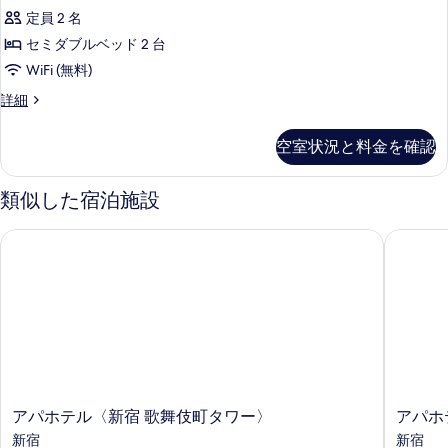
写
ス
館
禁
定員 2 名
真
ツ
煙
最
セミダブルベッド 2 台
を
室
イ
上
WiFi (無料)
[南
表
ン
館
階
デ
詳細
示
最
禁
ラ
14
上
す
煙
ッ
階]
階
空室状況と料金を確認
ク
る
室
14
の
ス
階]
[本
ツ
す
類似した宿泊施設
の
イ
館
詳
べ
ン
細
アパホテル〈新宿 歌舞伎町タワー〉
アパホテ
最
禁
て
煙
上
の
室
階
[本
写
20
館
真
最
階]
を
上
の
階
表
20
す
示
階]
ア
ア
アパホテル〈新宿 歌舞伎町タワー〉
アパホ
べ
の
す
パ
パ
新宿
新宿
詳
て