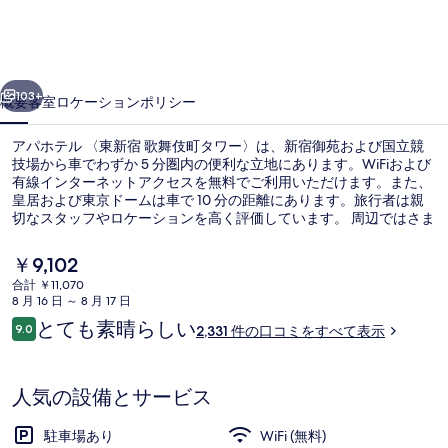
〈東
新
前へ
次へ
宿
103+
概要
客室
ロケーション
ポリシー
歌
アパホテル 〈東新宿 歌舞伎町タワー〉は、新宿御苑および国立競
舞
技場から車でわずか 5 分圏内の便利な立地にあります。WiFiおよび
有線インターネットアクセスを無料でご利用いただけます。また、
伎
皇居および東京ドームは車で 10 分の距離にあります。旅行者は親
町
切なスタッフやロケーションを高く評価しています。 周辺ではさま
ざまな公共交通機関を利用できます。地下鉄 東新宿駅までは 4 分、
タ
地下鉄 新宿三丁目駅までは 8 分です。
現
￥9,102
在
ワ
合計 ￥11,070
の
8 月 16 日 ～ 8 月 17 日
大浴場
ー〉
料
口
とても素晴らしい
9.0
2,331 件の口コミをすべて表示
金
10段階中9.0
の
コ
は
ミ
￥9,102
写
で
人気の設備とサービス
す
真
駐車場あり
WiFi (無料)
ギ