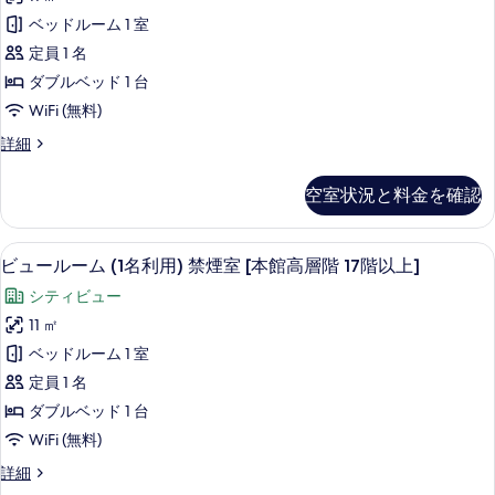
ル
ム,
上】)
ン
タ
層
ル
(ス
ベッドルーム 1 室
の
夜
ン
ダ
ー
階
詳
タ
定員 1 名
ダ
景
ム,
ー
細
17
ー
夜
ン
ダブルベッド 1 台
が
ド
ド
階
景
ダ
WiFi (無料)
ル
き
が
ル
以
ー
ー
き
ス
詳細
れ
ー
ム
上】)
れ
タ
ド
【本
い,
い,
ム
ン
の
館
空室状況と料金を確認
ル
禁
ダ
禁
(1
12
す
煙
ー
ー
煙
階
名
(ビ
ド
べ
ビュールーム (1名利用) 禁煙室 [本館
ビ
以
ム
ュ
(ビ
38
ル
利
ビュールーム (1名利用) 禁煙室 [本館高層階 17階以上]
て
下】)
ー
ュ
ー
【本
ュ
の
用)
シティビュー
ル
の
ム
ー
館
詳
ー
ー
禁
(1
11 ㎡
写
細
ル
12
ム
名
ル
煙
ベッドルーム 1 室
真
【本
利
階
ー
ー
館
室
用)
定員 1 名
を
以
ム
高
禁
ム
[本
ダブルベッド 1 台
表
層
煙
下】)
(1
【本
館
階
WiFi (無料)
室
示
名
の
17
[本
館
12
ビ
詳細
す
階
利
す
館
高
階
ュ