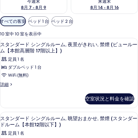
今週末
来週末
8月 7 - 8月 9
8月 14 - 8月 16
利
すべての客室
ベッド 1 台
ベッド 2 台
用
可
10 室中 10 室を表示中
能
羽毛の掛け布団、デスク、遮光カーテン
ス
1
スタンダード シングルルーム, 夜景がきれい, 禁煙 (ビュールー
な
タ
ム【本館高層階 17階以上】)
客
ン
定員 1 名
室
ダ
の
ダブルベッド 1 台
ー
絞
WiFi (無料)
り
ド
ス
詳細
込
シ
タ
み
ン
ン
空室状況と料金を確認
条
ダ
グ
ー
件
ド
ル
羽毛の掛け布団、デスク、遮光カーテン
ス
5
シ
スタンダード シングルルーム, 眺望おまかせ, 禁煙 (スタンダー
ル
タ
ン
ドルーム【本館12階以下】)
グ
ー
ン
定員 1 名
ル
ム,