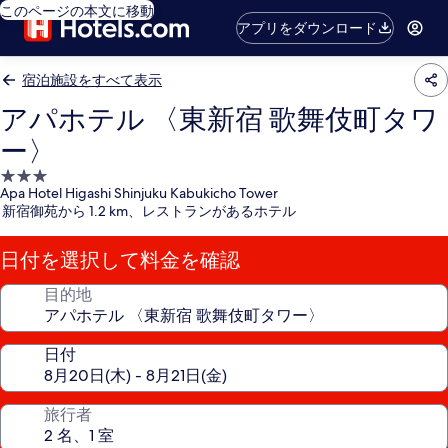
このページの本文に移動
アプリをダウンロード
宿泊施設をすべて表示
アパホテル 〈東新宿 歌舞伎町タワ
ー〉
3.0
Apa Hotel Higashi Shinjuku Kabukicho Tower
つ
新宿御苑から 1.2 km、レストランがあるホテル
星
宿
日付を選択して料金を確認
泊
施
目的地
設
日付
旅行者