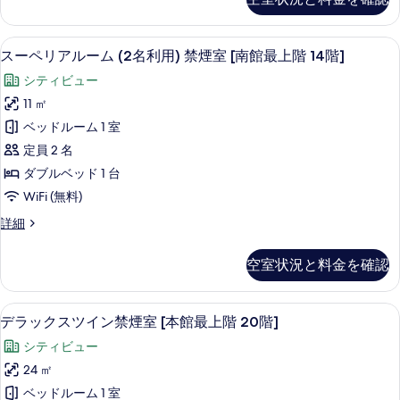
ル
表
禁
細
の
ー
示
煙
ム
写
スーペリアルーム (2名利用) 禁煙室 [
ス
37
(2
す
室
スーペリアルーム (2名利用) 禁煙室 [南館最上階 14階]
真
ー
名
る
[本
シティビュー
利
を
ペ
館
用)
11 ㎡
表
リ
禁
高
ベッドルーム 1 室
煙
示
ア
層
室
定員 2 名
す
ル
[本
階
ダブルベッド 1 台
館
る
ー
17
WiFi (無料)
高
ム
層
階
ス
詳細
階
(2
以
ー
17
名
ペ
上]
階
空室状況と料金を確認
リ
利
以
の
ア
上]
用)
ル
す
の
デラックスツイン禁煙室 [本館最上階 2
デ
36
ー
禁
デラックスツイン禁煙室 [本館最上階 20階]
詳
べ
ラ
ム
細
煙
シティビュー
(2
て
ッ
室
名
24 ㎡
の
ク
利
[南
ベッドルーム 1 室
用)