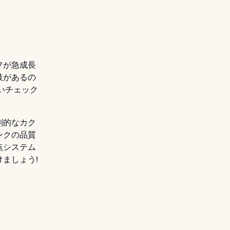
フが急成長
肢があるの
いチェック
創的なカク
ンクの品質
点システム
ましょう!