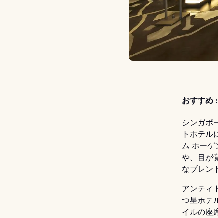
おすすめ :
シンガポ
トホテル
ム ホー
や、目が
なブレン
アンティド
つ星ホテ
イルの座