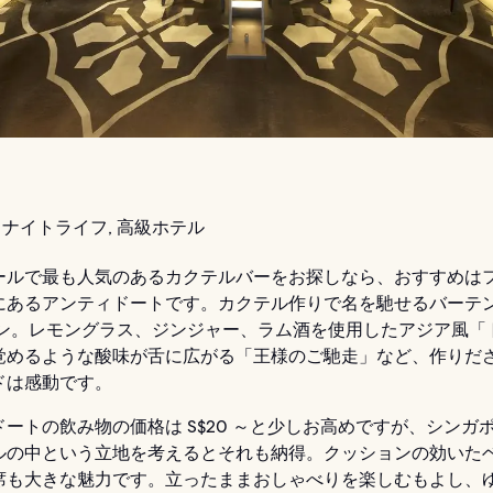
ナイトライフ, 高級ホテル
ールで最も人気のあるカクテルバーをお探しなら、おすすめは
にあるアンティドートです。カクテル作りで名を馳せるバーテ
ゲン。レモングラス、ジンジャー、ラム酒を使用したアジア風「
覚めるような酸味が舌に広がる「王様のご馳走」など、作りだ
ドは感動です。
ートの飲み物の価格は S$20 ～と少しお高めですが、シンガポ
ルの中という立地を考えるとそれも納得。クッションの効いた
席も大きな魅力です。立ったままおしゃべりを楽しむもよし、