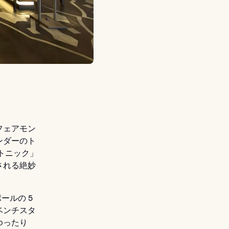
フェアモン
ンダーのト
トニック」
される絶妙
ールの 5
ベンチスタ
ゆったり