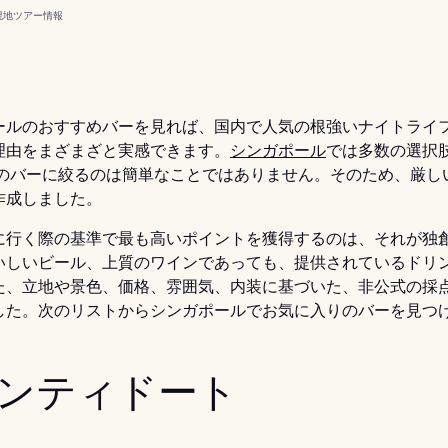
現地ツアー
情報
ールのおすすめバーを見れば、国内で人気の根強いナイトライ
理由をまざまざと実感できます。
シンガポール
では多数の選択
 軒のバーに絞るのは簡単なことではありません。そのため、厳し
作成しました。
に行く際の基準で最も高いポイントを獲得するのは、それが独
いしいビール、上質のワインであっても、提供されているドリ
た、立地や景色、価格、雰囲気、内装に基づいた、非公式の採
した。次のリストからシンガポールでお気に入りのバーを見つけ
 アンティドート