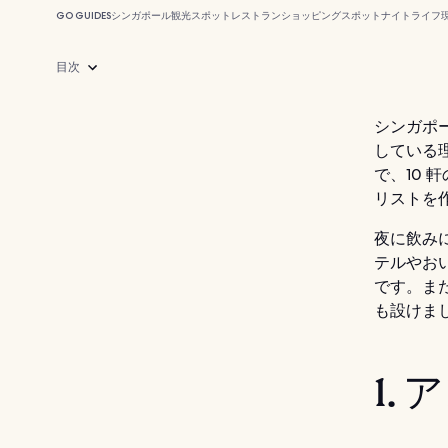
GO GUIDES
シンガポール
観光スポット
レストラン
ショッピングスポット
ナイトライフ
目次
シンガポ
している
で、10
リストを
夜に飲み
テルやお
です。ま
も設けま
1.