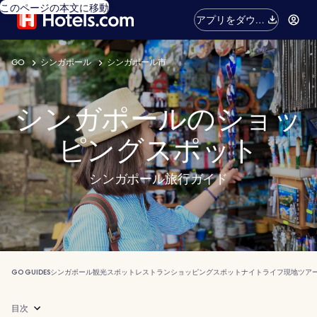
このページの本文に移動
アプリをダウン
ロード
GO
シンガポール
シンガポール市
シンガポールのショッ
ピングスポット
シンガポール旅行ガイド
GO GUIDES
シンガポール
観光スポット
レストラン
ショッピングスポット
ナイトライフ
現地ツア
目次