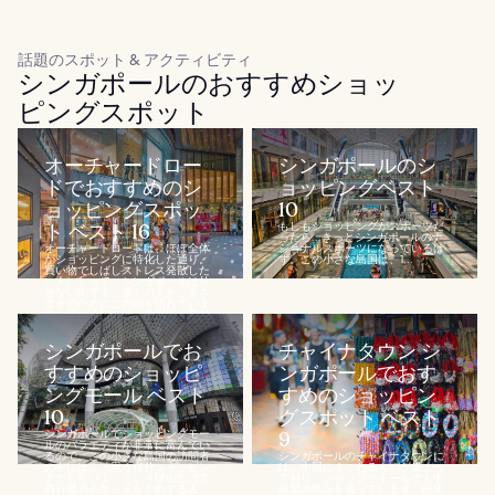
話題のスポット & アクティビティ
シンガポールのおすすめショッ
ピングスポット
オーチャードロー
シンガポールのシ
ドでおすすめのシ
ョッピングベスト
ョッピングスポッ
10
ト ベスト 16
もしもショッピングがスポーツだ
ったら...きっとシンガポールのナ
オーチャードロードは、ほぼ全体
ショナルスポーツになっているは
がショッピングに特化した通り。
ず。この小さな島国は、1...
買い物でしばしストレス発散した
い人にとって、シンガポールは外
せない街です。多くの人が、まさ
にそのためにこの街を訪れていま
す。広い通りには、中国系の老舗
百貨店から近代的な建築の巨大モ
ールまで、数多くのショッピング
シンガポールでお
チャイナタウン シ
センターが...
すすめのショッピ
ンガポールでおす
ングモール ベスト
すめのショッピン
10
グスポット ベスト
シンガポールでショッピングモー
9
ルのバラエティが非常に富んでい
るので、この小さな島国の訪問者
シンガポールのチャイナタウンに
の中には、「思う存分ショッピン
は、中国にまつわるものが集まっ
グがしたい！」という理由だけで
ており、ショップやモールでも中
飛行機のチケットを予約する人
国製の商品を扱っています。伝統