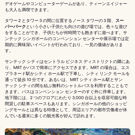
デオゲームやコンピューターゲームがあり、ティーンエイジャー
も大人も満喫できます。
タワー 2 とタワー 3 の間に位置するノース タワーの 3 階、
スー
パーパーク
という小さい子供たち向けの遊び場では、色々な遊び
をすることができ、子供たちが何時間でも飽きずに遊べます。サ
ンテック シンガポールのコンベンション センターや展示場では定
期的に興味深いイベントが行われており、一見の価値がありま
す。
サンテック シティはセントラル ビジネス ディストリクトの隣にあ
り、MRT かバスで簡単にアクセスできます。MRT の場合は、エス
プラネード駅かシティ ホール駅で下車し、シティ リンク モールを
通って徒歩 10 分です。あるいは、MRT シティ ホール駅とサン
テック シティの間を結ぶ無料のシャトルバスを利用することもで
きます。バスはコンベンション センターのすぐ外に停車します。
地下階には、2 つのフロアにわたり 3,000 台以上を収容可能な時
間貸しの駐車スペースもあります。シンガポールの他のショッピ
ングモールとは異なる特徴として、周辺エリアの都市労働者が休
んでいる週末に多くの観光客が好んで訪れます。