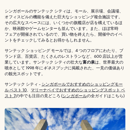
シンガポールのサンテック シティは、モール、展示場、会議場、
オフィスビルの機能を備えた巨大なショッピング複合施設です。
その広大なスペースには、いくつかの旗艦店が店を構えているほ
か、映画館やゲームセンターも並んでいます。また、ほぼ常時
フェアが開催されているので、買い物を終えたら、開催中のイベ
ントをチェックしてみるとお得かもしれません。
サンテック ショッピング モールでは、4 つのフロアにわたり、ブ
ランド店、百貨店、たくさんのレストランなど、600 店以上が営
業しています。サンテック シティの壮大な
富の泉
は、世界最大の
噴水として 1998 年に
ギネスブック
に掲載された、一見の価値あり
の観光スポットです。
サンテック シティ -
シンガポールでおすすめのショッピングモー
ル ベスト 10
、
マリーナベイでおすすめのショッピングスポット ベ
スト 7
の中でも注目の見どころ (
シンガポール
の全ガイドはこちら)