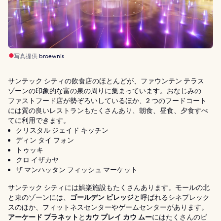
写真提供
broewnis
サンテック シティの飲食店のほとんどが、ファウンテン テラス
ゾーンの印象的な富の泉の周りに集まっています。おなじみの
ファストフード店が勢ぞろいしているほか、2 つのフードコート
には質の良いレストランもたくさんあり、朝食、昼食、夕食すべ
てに利用できます。
クリスタル ジェイド キッチン
ディン タイ フォン
トゥッキ
クロ イザカヤ
ザ マンハッタン フィッシュ マーケット
サンテック シティには娯楽施設もたくさんあります。モールの北
と東のゾーンには、
ゴールデン ビレッジ
と呼ばれるシネプレック
スのほか、フィットネスセンターやゲームセンターがあります。
アーケード プラネット
と
カウ プレイ カウ ムー
にはたくさんのビ