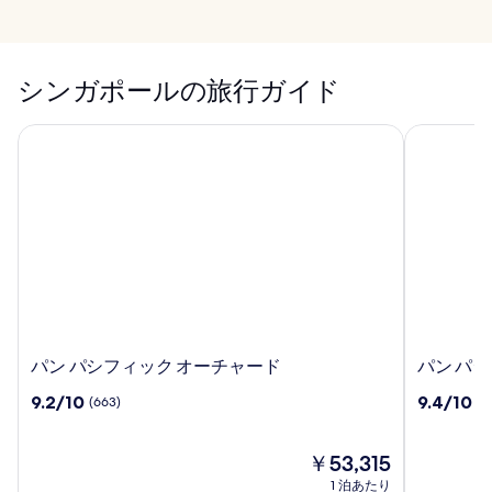
クラークキーでお
すすめのアクティ
マリーナベイでお
ビティ
すすめのショッピ
ングスポット ベス
シンガポールの旅行ガイド
ト 7
パン パシフィック オーチャード
パン パシ
パ
パ
パン パシフィック オーチャード
パン パ
ン
ン
10
10
9.2/10
9.4/10
(663)
(2
パ
パ
段
段
シ
シ
階
階
フ
フ
中
現
中
￥53,315
ィ
ィ
9.2、
在
9.4、
1 泊あたり