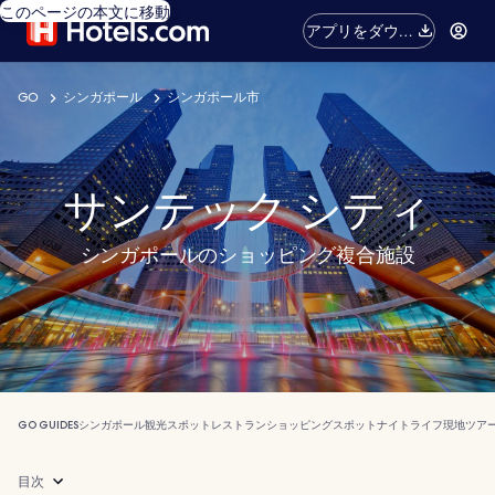
このページの本文に移動
アプリをダウン
ロード
GO
シンガポール
シンガポール市
サンテック シティ
シンガポールのショッピング複合施設
GO GUIDES
シンガポール
観光スポット
レストラン
ショッピングスポット
ナイトライフ
現地ツア
目次