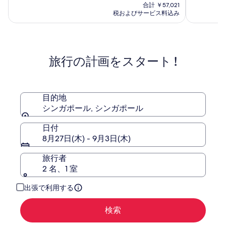
ッ
ッ
(663)
の
(2205)
合計 ￥57,021
ク
ク
件
料
件
税およびサービス料込み
オ
の
金
シ
の
口
は
口
ー
ン
コ
￥53,315
コ
チ
ガ
ミ
ミ
ャ
ポ
旅行の計画をスタート !
ー
ー
ド
ル
目的地
シンガポール, シンガポール
日付
8月27日(木) - 9月3日(木)
旅行者
2 名、1 室
出張で利用する
検索