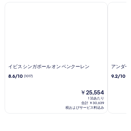
イビス シンガポール オン ベンクーレン
アンダーズ
イ
ア
イビス シンガポール オン ベンクーレン
アンダーズ
ビ
ン
10
10
8.6/10
9.2/10
(1017)
(1
ス
ダ
段
段
シ
ー
階
階
ン
ズ
中
現
中
￥25,554
ガ
シ
8.6、
在
9.2、
1 泊あたり
ポ
ン
(1017)
の
(1010)
合計 ￥30,639
ー
ガ
件
料
件
税およびサービス料込み
ル
の
金
ポ
の
口
は
口
オ
ー
コ
￥25,554
コ
ン
ル,
ミ
ミ
ベ
バ