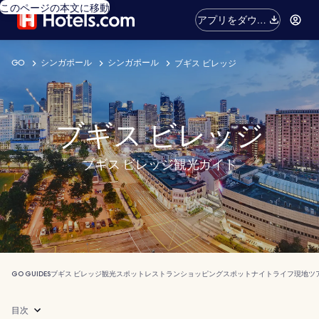
このページの本文に移動
アプリをダウン
ロード
GO
シンガポール
シンガポール
ブギス ビレッジ
ブギス ビレッジ
ブギス ビレッジ観光ガイド
GO GUIDES
ブギス ビレッジ
観光スポット
レストラン
ショッピングスポット
ナイトライフ
現地ツ
目次