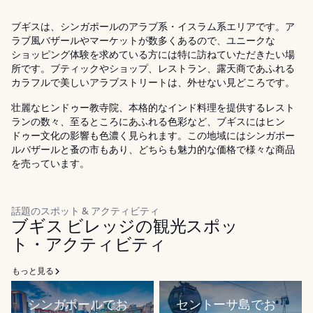
ブギスは、シンガポールのアラブ系・イスラム系エリアです。ア
ラブ風バザールやマーケットが数多くあるので、ユニークな
ショッピング体験を求めている方には特に訪ねていただきたい場
所です。ブティックやショップ、レストラン、露天商であふれる
カラフルで美しいアラブストリートは、外せない見どころです。
壮麗なヒンドゥー教寺院、本格的なインド料理を提供するレスト
ランの数々、至るところにあふれる色彩など、ブギスにはヒン
ドゥー文化の影響も色濃く見られます。この地域にはシンガポー
ルバザールと蚤の市もあり、どちらも魅力的な価格で様々な商品
を売っています。
話題のスポット & アクティビティ
ブギス ビレッジの観光スポッ
ト・アクティビティ
もっと見る
シンガポールでお
セントーサ島でお