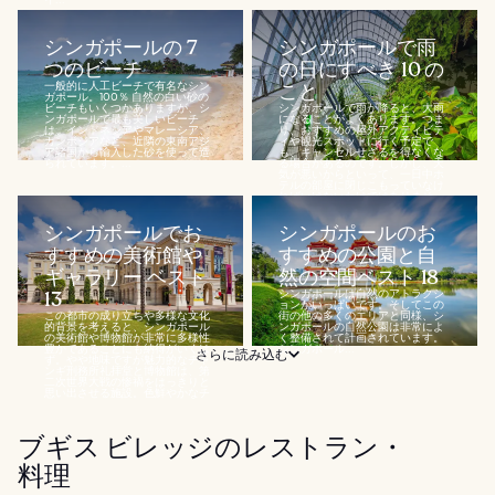
シンガポールの 7
シンガポールで雨
つのビーチ
の日にすべき 10 の
一般的に人工ビーチで有名なシン
こと
ガポール。100％ 自然の白い砂の
ビーチもいくつかありますが、シ
シンガポールで雨が降ると、大雨
ンガポールで最も美しいビーチ
になることがよくあります。つま
は、インドネシアやマレーシア、
り、おすすめの屋外アクティビテ
カンボジアなど、近隣の東南アジ
ィや観光スポットに行く予定で
ア諸国から輸入した砂を使って造
も、キャンセルせざるを得なくな
られています。...
る場合があるのです。しかし、天
気が悪いからといって、一日中ホ
テルの部屋に閉じこもっていなけ
ればいけないわけではありませ
ん。...
シンガポールでお
シンガポールのお
すすめの美術館や
すすめの公園と自
ギャラリー ベスト
然の空間ベスト 18
13
シンガポールは自然のアトラクシ
ョンがいっぱいです。そしてこの
この都市の成り立ちや多様な文化
街の他の多くのエリアと同様、シ
的背景を考えると、シンガポール
ンガポールの自然公園は非常によ
の美術館や博物館が非常に多様性
く整備されて計画されています。
豊かであることにも納得がいくは
シンガポール...
さらに読み込む
ず。やや地味ですが魅力的なチャ
ンギ刑務所礼拝堂と博物館は、第
二次世界大戦の惨禍をはっきりと
思い出させる施設。色鮮やかなチ
ャイナタウンヘリテージセンター
とペラナカ...
ブギス ビレッジのレストラン・
料理