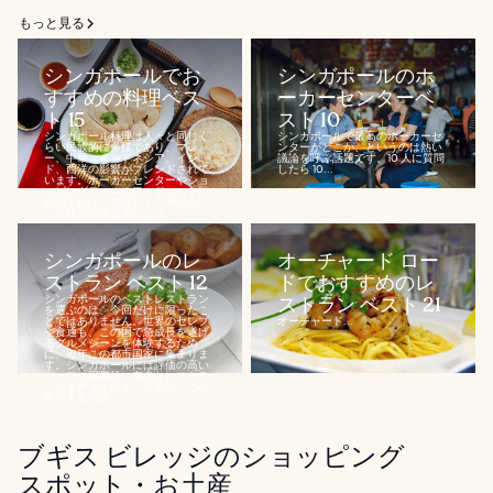
もっと見る
シンガポールでお
シンガポールのホ
すすめの料理ベス
ーカーセンターベ
ト 15
スト 10
シンガポール料理は人々と同じく
シンガポールで最高のホーカーセ
らい民族的に多様であり、マレ
ンターがどこか、というのは熱い
ー、中華、インドネシア、イン
議論を呼ぶ話題です。10 人に質問
ド、西洋の影響がブレンドされて
したら 10...
います。ホーカーセンターやショ
ッピングモールのフードコートに
訪問すれば、美味しくて満足のい
く体験ができるでしょう。...
シンガポールのレ
オーチャード ロー
ストラン ベスト 12
ドでおすすめのレ
シンガポールのベストレストラン
ストラン ベスト 21
を選ぶのは、今回だけに限ったこ
とではありません。世界のセレブ
オーチャード...
や食通も、この国で急成長を遂げ
るグルメシーンを体験するため
に、毎年この都市国家に集まりま
す。シンガポールには評価の高い
シェフや国際的に有名なレストラ
ンがますます集まっており、この
島で人気の娯...
ブギス ビレッジのショッピング
スポット・お土産