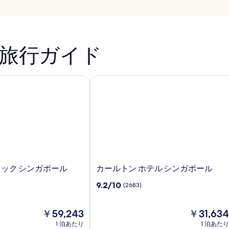
旅行ガイド
ック シンガポール
カールトン ホテル シンガポール
カ
ィック シンガポール
カールトン ホテル シンガポール
ー
10
9.2/10
(2683)
ル
段
ト
階
ン
現
中
現
￥59,243
￥31,634
ホ
在
9.2、
在
1 泊あたり
1 泊あたり
テ