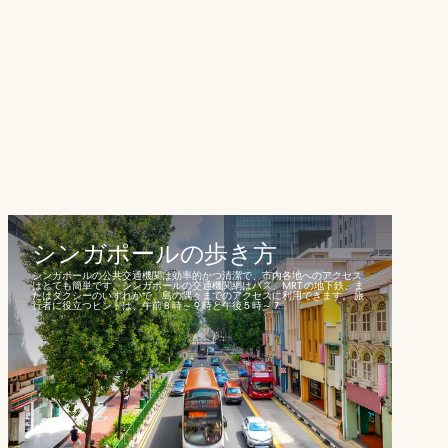
シンガポールの歩き方
シンガポールの公共交通機関は効率的かつ清潔で、市内各地へのアクセス
はとても簡単です。シンガポールの交通機関網はバス、MRT の地下鉄、ま
たはタクシーのいずれかで、島の隅々までのアクセスに利用できます。 旅
行者に役立つヒントは、午前 8 時～ 9 時と午後 5 時～ 7...