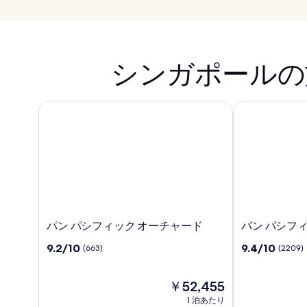
シンガポールの
パン パシフィック オーチャード
パン パシフィ
パ
パ
パン パシフィック オーチャード
パン パシフ
ン
ン
10
10
9.2/10
9.4/10
(663)
(2209)
パ
パ
段
段
シ
シ
階
階
フ
フ
中
現
中
￥52,455
ィ
ィ
9.2、
在
9.4、
1 泊あたり
ッ
ッ