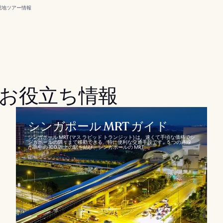
現地ツアー
情報
お役立ち情報
シンガポール MRT ガイド
シンガポール MRT (マス ラピッド トランジット) は、速くて手頃な価格でシ
ンガポールの隅々まで移動できる、特に便利な交通手段です。5 つの路線
が島中の 100 以上の駅を結び、シンガポールの MRT...