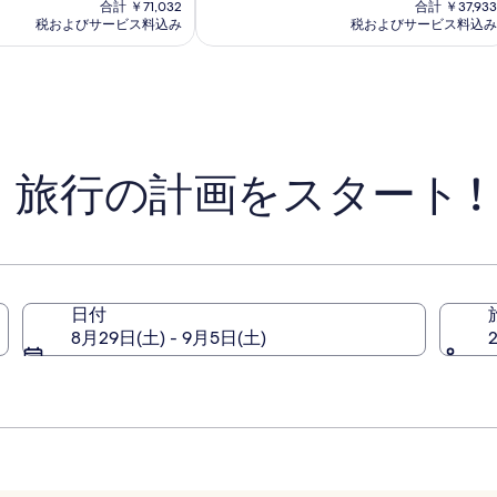
の
(2683)
の
合計 ￥71,032
合計 ￥37,933
ル
料
件
料
税およびサービス料込み
税およびサービス料込み
金
シ
の
金
は
口
は
ン
￥59,243
コ
￥31,634
ガ
ミ
ポ
ー
ル
旅行の計画をスタート !
日付
8月29日(土) - 9月5日(土)