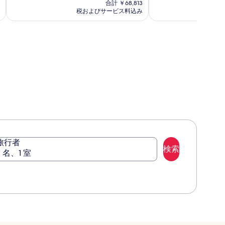
(1379)
の
9.4、
合計 ￥68,813
テ
タ
件
料
(1040)
税およびサービス料込み
税
ル
の
金
ン
件
口
は
シ
フ
の
コ
￥57,392
口
ン
ォ
ミ
コ
ガ
ー
ミ
ポ
ド
ー
シ
ル
ン
ガ
ポ
ー
ル
旅行者
検索
2 名、1 室