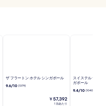
ザ フラートン ホテル シンガポール
スイステル ザ スタ
ザ
ス
ザ フラートン ホテル シンガポール
スイステル ザ スタ
フ
イ
ガポール
10
9.6/10
(1379)
ラ
ス
段
10
9.4/10
(1040)
ー
テ
階
段
ト
ル
中
現
￥57,392
階
ン
ザ
9.6、
在
中
1 泊あたり
ホ
ス