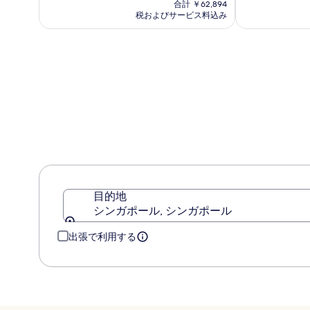
(663)
の
(2209)
合計 ￥62,894
ク
ク
件
料
件
税およびサービス料込み
オ
の
金
シ
の
口
は
口
ー
ン
コ
￥52,455
コ
チ
ガ
ミ
ミ
ャ
ポ
ー
ー
ド
ル
目的地
シンガポール, シンガポール
出張で利用する