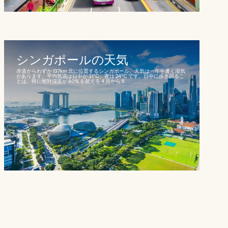
シンガポールの天気
赤道からわずか 137km 北に位置するシンガポール。天気は一年中暑く湿気
があります。平均気温は日中が 31℃、夜は 24℃ です。日中に歩き回るこ
とは、特に相対湿度が 80% を超える 4 月から 5...