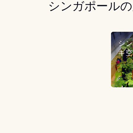
シンガポールの
シン
ギ空