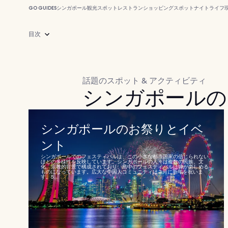
GO GUIDES
シンガポール
観光スポット
レストラン
ショッピングスポット
ナイトライフ
目次
話題のスポット & アクティビティ
シンガポールの
シンガポールのお祭りとイベ
ント
シンガポールでのフェスティバルは、この小さな都市国家の信じられない
ほどの多様性を反映しています。シンガポールの人々は複数の民族、文
化、宗教的背景で構成されており、島中のフェスティバルは皆が楽しめる
ものになっています。広大な中国人コミュニティは 2 月に新年を祝いま
す。5...