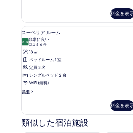
ム
写
の
料金を表
真
詳
細
を
スーペリア ルーム | セーフティ
ス
表
5
スーペリア ルーム
ー
示
非常に良い
8.8
10 点中 8.8
ペ
(口
す
口コミ 6 件
コ
リ
18 ㎡
る
ミ
ア
ベッドルーム 1 室
6
ル
定員 3 名
件)
ー
シングルベッド 2 台
ム
WiFi (無料)
の
ス
詳細
ー
す
ペ
料金を表
べ
リ
ア
て
ル
類似した宿泊施設
の
ー
ム
写