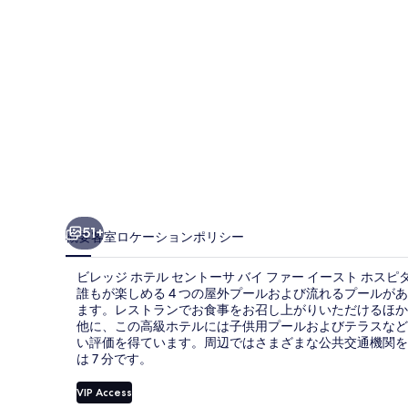
セ
ン
ト
ー
サ
バ
イ
フ
51+
概要
客室
ロケーション
ポリシー
ァ
ビレッジ ホテル セントーサ バイ ファー イースト ホ
ー
誰もが楽しめる 4 つの屋外プールおよび流れるプール
ます。レストランでお食事をお召し上がりいただけるほか
イ
他に、この高級ホテルには子供用プールおよびテラスなど
ー
い評価を得ています。周辺ではさまざまな公共交通機関を
は 7 分です。
ス
VIP Access
ト