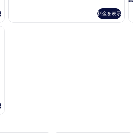
ル
室
様
ー
の
利
示
料金を表示
ム
詳
(1
用)
細
名
の
ボックス (室内)、アイロン / アイロン台、WiFi (無料)、ベッドシーツ
様
利
す
用)
べ
の
て
詳
細
の
写
真
を
表
示
示
す
る