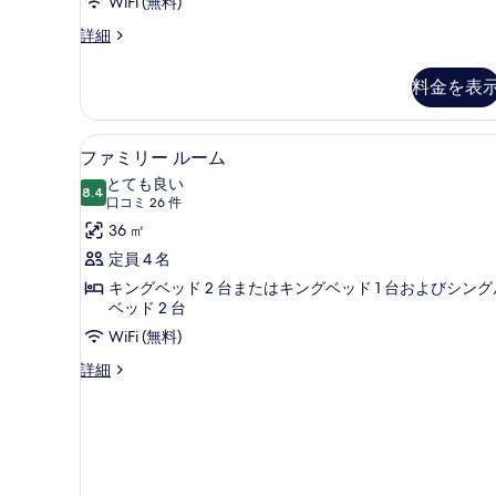
WiFi (無料)
客
詳細
室
の
料金を表
詳
細
セーフティボックス (室内)、アイ
フ
9
ファミリー ルーム
ァ
とても良い
8.4
10 点中 8.4
ミ
(口
口コミ 26 件
コ
リ
36 ㎡
ミ
ー
定員 4 名
26
ル
キングベッド 2 台またはキングベッド 1 台およびシング
件)
ベッド 2 台
ー
WiFi (無料)
ム
フ
詳細
の
ァ
す
ミ
リ
べ
ー
て
ル
ー
の