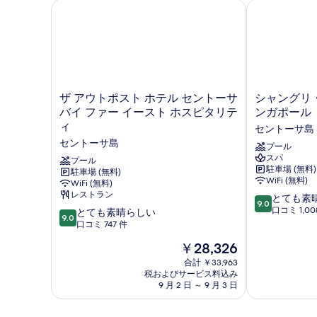
の
ザ アウトポスト ホテル セントーサ バイ ファー イ
シャングリ・
真
詳
を
細
表
示
す
ザ
シ
ザ アウトポスト ホテル セントーサ
シャングリ・
る
ア
ャ
バイ ファー イースト ホスピタリテ
ンガポール
ウ
ン
ィ
セントーサ島
ト
グ
セントーサ島
ポ
リ・
プール
スパ
ス
ラ
プール
駐車場 (無料)
ト
駐車場 (無料)
ラ
WiFi (無料)
WiFi (無料)
ホ
サ
レストラン
10
テ
セ
とても素
9.0
段
ル
ン
口コミ 1,00
10
とても素晴らしい
9.0
階
セ
ト
段
口コミ 747 件
中
ン
ー
階
現
￥28,326
9.0、
ト
サ
中
在
と
ー
シ
9.0、
合計 ￥33,963
の
て
サ
税およびサービス料込み
ン
と
料
9 月 2 日 ～ 9 月 3 日
も
バ
ガ
て
金
素
イ
ポ
も
は
晴
フ
ー
素