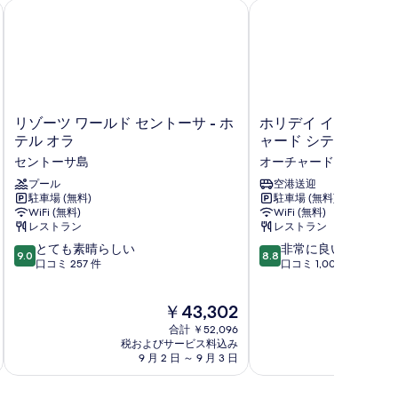
ィセンター
リゾーツ ワールド セントーサ - ホテル オラ
ホリデイ イン シンガポー
リ
ホ
リゾーツ ワールド セントーサ - ホ
ホリデイ イン シンガ
ゾ
リ
テル オラ
ャード シティ センター 
ー
デ
セントーサ島
オーチャード
ツ
イ
ワ
プール
イ
空港送迎
駐車場 (無料)
駐車場 (無料)
ー
ン
WiFi (無料)
WiFi (無料)
ル
シ
レストラン
レストラン
ド
ン
10
10
セ
とても素晴らしい
ガ
非常に良い
9.0
8.8
段
段
ン
口コミ 257 件
ポ
口コミ 1,004 件
階
階
ト
ー
中
中
ー
ル
現
￥43,302
9.0、
8.8、
サ
オ
在
と
非
-
ー
合計 ￥52,096
の
て
常
ホ
税およびサービス料込み
チ
税およ
料
9 月 2 日 ～ 9 月 3 日
9 
も
に
テ
ャ
金
素
良
ル
ー
は
晴
い、
オ
ド