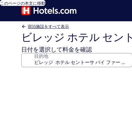
このページの本文に移動
宿泊施設をすべて表示
ビレッジ ホテル セン
日付を選択して料金を確認
目的地
ビ
レ
ッ
ジ
ホ
テ
ル