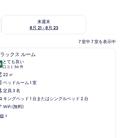
チェック
来週末 8月 21 - 8月 23 の空室状況をチェック
来週末
8月 21 - 8月 23
7 室中 7 室を表示中
セーフティボックス (室内)、アイロン / アイロ
デ
7
ラックス ルーム
ラ
とても良い
4
10 点中 8.4
ッ
(口
口コミ 56 件
コ
ク
22 ㎡
ミ
ス
ベッドルーム 1 室
56
ル
定員 3 名
件)
ー
キングベッド 1 台またはシングルベッド 2 台
ム
WiFi (無料)
の
細
す
べ