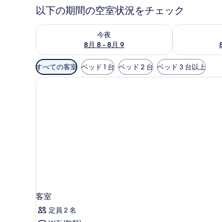
以下の期間の空室状況をチェック
今夜 8月 8 - 8月 9 の空室状況をチェック
明日 8月 9 
今夜
8月 8 - 8月 9
利
すべての客室
ベッド 1 台
ベッド 2 台
ベッド 3 台以上
用
可
能
な
客
室
の
絞
り
込
み
条
客室
件
定員 2 名