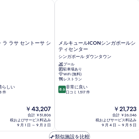
ースト ホスピタリティ
ラ ラサ セントーサ シンガポール
メルキュールICONシンガポールシテ
メ
ラ ラサ セントーサ シ
メルキュールICONシンガポールシ
ル
ティセンター
キ
シンガポール ダウンタウン
ュ
ー
プール
駐車場あり
ル
WiFi (無料)
ICON
レストラン
シ
10
晴らしい
ン
非常に良い
8.6
段
8 件
ガ
口コミ 1,517 件
階
ポ
中
ー
現
現
￥43,207
￥21,723
8.6、
ル
在
在
非
シ
合計 ￥51,806
合計 ￥26,046
の
の
常
税およびサービス料込み
テ
税およびサービス料込み
料
料
9 月 1 日 ～ 9 月 2 日
9 月 4 日 ～ 9 月 5 日
に
ィ
金
金
良
セ
は
は
類似施設を比較
い、
ン