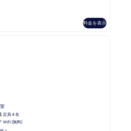
て
の
写
料金を表示
真
を
表
示
す
る
室
定員 4 名
WiFi (無料)
細