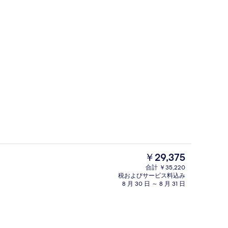
ロビー
る動画 - TravelFamilyBlog.com が投稿
現
￥29,375
在
合計 ￥35,220
の
税およびサービス料込み
ロビー
料
8 月 30 日 ～ 8 月 31 日
金
は
￥29,375
で