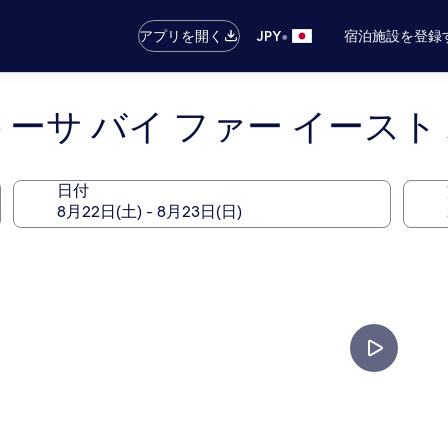
•
アプリを開く
JPY
宿泊施設を登録
トーサ バイ ファー イース
日付