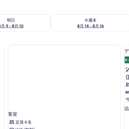
- 8月 10 の空室状況をチェック
今週末 8月 14 - 8月 16 の空室状況を
明日
今週末
8月 9 - 8月 10
8月 14 - 8月 16
デ
8.
デ
詳
ラ
客室
ッ
定員 4 名
ク
ス