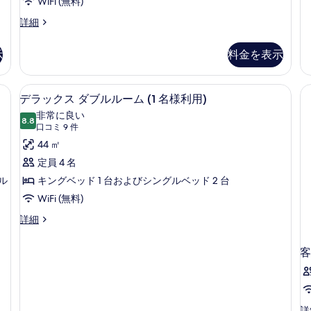
WiFi (無料)
ル
客
詳細
ー
室
ム
の
の
示
料金を表示
詳
詳
細
細
ロン / アイロン台、WiFi (無料)、ベッドシーツ
部屋からの景観
デ
8
デラックス ダブルルーム (1 名様利用)
ラ
非常に良い
8.8
10 点中 8.8
ッ
(口
口コミ 9 件
コ
ク
44 ㎡
ミ
ス
定員 4 名
9
ル
ダ
キングベッド 1 台およびシングルベッド 2 台
件)
ブ
WiFi (無料)
ル
デ
詳細
ラ
ル
ッ
客
ー
ク
ス
ム
ダ
(1
ブ
名
ル
客
詳