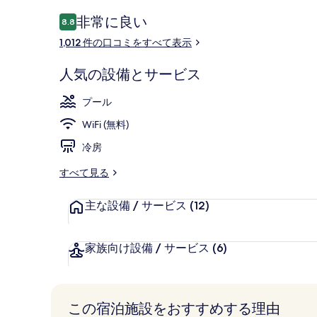
ホ
4 つの屋外プ
口
非常に良い
8.8
10段階中8.8
コ
ス
1,012 件の口コミをすべて表示
ミ
ピ
人気の設備とサービス
タ
プール
リ
WiFi (無料)
テ
冷房
ィ
すべて見る
の
写
主な設備 / サービス
(12)
真
ギ
家族向け設備 / サービス
(6)
ャ
ラ
この宿泊施設をおすすめする理由
リ