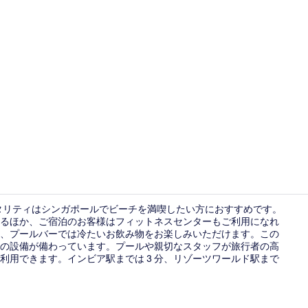
クリエイターによ
スピタリティはシンガポールでビーチを満喫したい方におすすめです。
があるほか、ご宿泊のお客様はフィットネスセンターもご利用になれ
、プールバーでは冷たいお飲み物をお楽しみいただけます。この
会議室
の設備が備わっています。プールや親切なスタッフが旅行者の高
利用できます。インビア駅までは 3 分、リゾーツワールド駅まで