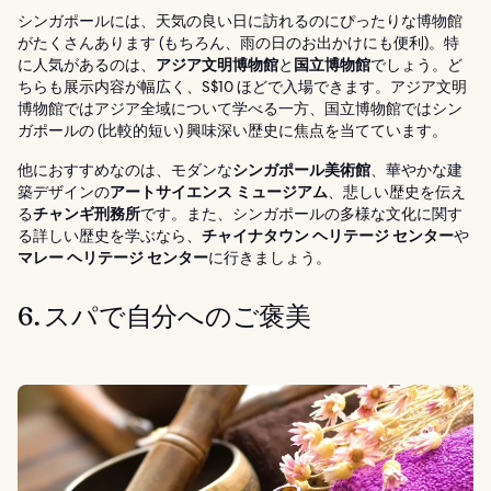
シンガポールには、天気の良い日に訪れるのにぴったりな博物館
がたくさんあります (もちろん、雨の日のお出かけにも便利)。特
に人気があるのは、
アジア文明博物館
と
国立博物館
でしょう。ど
ちらも展示内容が幅広く、S$10 ほどで入場できます。アジア文明
博物館ではアジア全域について学べる一方、国立博物館ではシン
ガポールの (比較的短い) 興味深い歴史に焦点を当てています。
他におすすめなのは、モダンな
シンガポール美術館
、華やかな建
築デザインの
アートサイエンス ミュージアム
、悲しい歴史を伝え
る
チャンギ刑務所
です。また、シンガポールの多様な文化に関す
る詳しい歴史を学ぶなら、
チャイナタウン ヘリテージ センター
や
マレー ヘリテージ センター
に行きましょう。
6. スパで自分へのご褒美