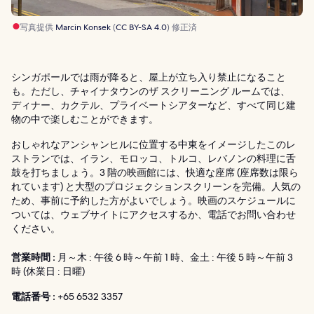
写真提供
Marcin Konsek
(
CC BY-SA 4.0
) 修正済
シンガポールでは雨が降ると、屋上が立ち入り禁止になること
も。ただし、チャイナタウンのザ スクリーニング ルームでは、
ディナー、カクテル、プライベートシアターなど、すべて同じ建
物の中で楽しむことができます。
おしゃれなアンシャンヒルに位置する中東をイメージしたこのレ
ストランでは、イラン、モロッコ、トルコ、レバノンの料理に舌
鼓を打ちましょう。3 階の映画館には、快適な座席 (座席数は限ら
れています) と大型のプロジェクションスクリーンを完備。人気の
ため、事前に予約した方がよいでしょう。映画のスケジュールに
ついては、ウェブサイトにアクセスするか、電話でお問い合わせ
ください。
営業時間 :
月～木 : 午後 6 時～午前 1 時、金土 : 午後 5 時～午前 3
時 (休業日 : 日曜)
電話番号 :
+65 6532 3357