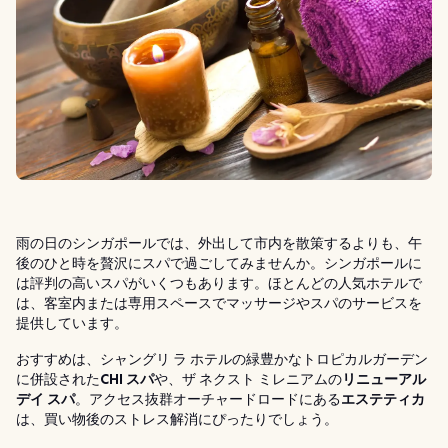
雨の日のシンガポールでは、外出して市内を散策するよりも、午
後のひと時を贅沢にスパで過ごしてみませんか。シンガポールに
は評判の高いスパがいくつもあります。ほとんどの人気ホテルで
は、客室内または専用スペースでマッサージやスパのサービスを
提供しています。
おすすめは、シャングリ ラ ホテルの緑豊かなトロピカルガーデン
に併設された
CHI スパ
や、ザ ネクスト ミレニアムの
リニューアル
デイ スパ
。アクセス抜群オーチャードロードにある
エステティカ
は、買い物後のストレス解消にぴったりでしょう。