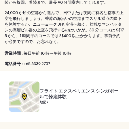
陸から旋回、着陸まで、最長 90 分間案内してくれます。
24,000 か所の空港から選んで、日中または夜間に有名な都市の上
空を飛行しましょう。香港の海沿いの空港までスリル満点の降下
を体験するか、ニューヨーク JFK 空港へ続く、壮観なマンハッタ
ンの高層ビル群の上空を飛行するのはいかが。30 分コースは S$17
5 から、1 時間半のコースでは S$400 以上かかります。事前予約
が必要ですので、お忘れなく。
営業時間 :
毎日午前 10 時～午後 10 時
電話番号 :
+65 6339 2737
フライト エクスペリエンス シンガポー
ルで操縦体験
地図