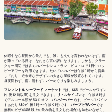
休暇中なら昼間から飲んでも、誰にも文句は言われないはず。雨
が降っている日は、なおさら言い訳になります。しかも、クラー
クキー周辺では多くのバーやレストラン、ビストロで 1 日中ハッ
ピーアワーを利用できます。たいていのバーは午後 1 時から営業
しており、近未来なデザインの大きな屋根が設置されています。
昼夜問わず、雨に濡れずにバーめぐりを楽しみましょう。
フレマントル シーフード マーケット
では、S$5 でビールやワイン
(午後 12 時以降) を注文できます。
リトルサイゴン
は、午後 8 時ま
でアルコール類が 50％ オフ。
バンジーバー
では、ビール 1 パイン
トあたり S$9 (午後 1 時 〜 午後 9 時) です。
バーブ ピザバー
では、
無料のピザ (S$15 以上の飲み物を注文した場合) を味わいながら、