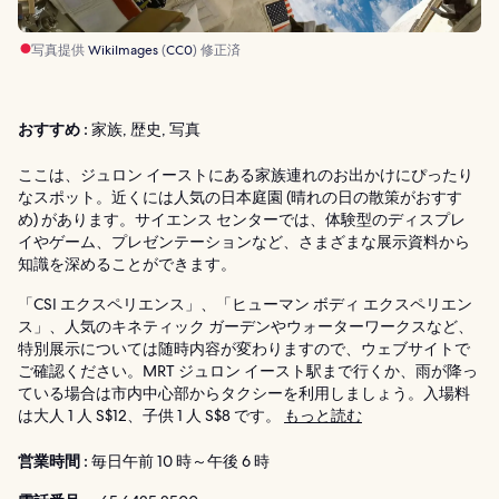
写真提供
WikiImages
(
CC0
) 修正済
おすすめ :
家族, 歴史, 写真
ここは、ジュロン イーストにある家族連れのお出かけにぴったり
なスポット。近くには人気の日本庭園 (晴れの日の散策がおすす
め) があります。サイエンス センターでは、体験型のディスプレ
イやゲーム、プレゼンテーションなど、さまざまな展示資料から
知識を深めることができます。
「CSI エクスペリエンス」、「ヒューマン ボディ エクスペリエン
ス」、人気のキネティック ガーデンやウォーターワークスなど、
特別展示については随時内容が変わりますので、ウェブサイトで
ご確認ください。MRT ジュロン イースト駅まで行くか、雨が降っ
ている場合は市内中心部からタクシーを利用しましょう。入場料
は大人 1 人 S$12、子供 1 人 S$8 です。
もっと読む
営業時間 :
毎日午前 10 時～午後 6 時