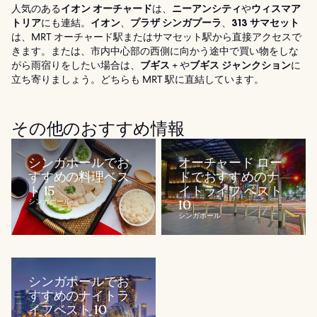
人気のある
イオン オーチャード
は、
ニーアンシティ
や
ウィスマア
トリア
にも連結。
イオン
、
プラザ シンガプーラ
、
313 サマセット
は、MRT オーチャード駅またはサマセット駅から直接アクセスで
きます。または、市内中心部の西側に向かう途中で買い物をしな
がら雨宿りをしたい場合は、
ブギス
+ や
ブギス ジャンクション
に
立ち寄りましょう。どちらも MRT 駅に直結しています。
その他のおすすめ情報
シンガポールでお
オーチャード ロー
すすめの料理ベス
ドでおすすめのナ
ト 15
イトライフ ベスト
シンガポール
10
シンガポール
シンガポールでお
すすめのナイトラ
イフベスト 10