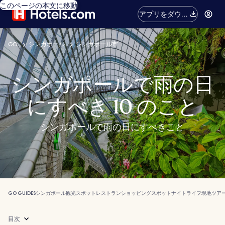
このページの本文に移動
アプリをダウン
ロード
GO
シンガポール
シンガポール市
シンガポールで雨の日
にすべき 10 のこと
シンガポールで雨の日にすべきこと
GO GUIDES
シンガポール
観光スポット
レストラン
ショッピングスポット
ナイトライフ
現地ツア
目次