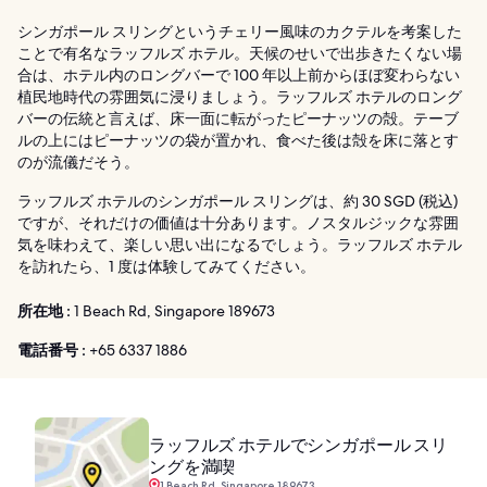
シンガポール スリングというチェリー風味のカクテルを考案した
ことで有名なラッフルズ ホテル。天候のせいで出歩きたくない場
合は、ホテル内のロングバーで 100 年以上前からほぼ変わらない
植民地時代の雰囲気に浸りましょう。ラッフルズ ホテルのロング
バーの伝統と言えば、床一面に転がったピーナッツの殻。テーブ
ルの上にはピーナッツの袋が置かれ、食べた後は殻を床に落とす
のが流儀だそう。
ラッフルズ ホテルのシンガポール スリングは、約 30 SGD (税込)
ですが、それだけの価値は十分あります。ノスタルジックな雰囲
気を味わえて、楽しい思い出になるでしょう。ラッフルズ ホテル
を訪れたら、1 度は体験してみてください。
所在地 :
1 Beach Rd, Singapore 189673
電話番号 :
+65 6337 1886
ラッフルズ ホテルでシンガポール スリ
ングを満喫
1 Beach Rd, Singapore 189673