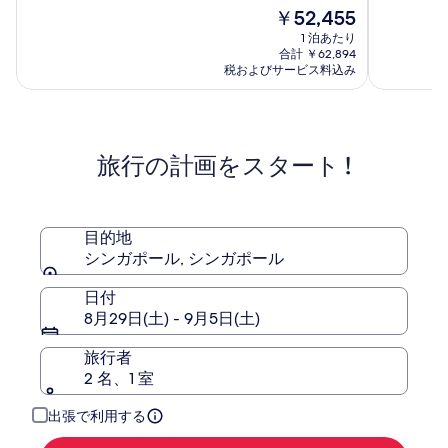
フ
フ
中
現
中
￥52,455
ィ
ィ
9.2、
在
9.4、
1 泊あたり
ッ
ッ
(663)
の
(2209)
合計 ￥62,894
ク
ク
件
料
件
税およびサービス料込み
オ
の
金
シ
の
口
は
口
ー
ン
コ
￥52,455
コ
チ
ガ
ミ
ミ
ャ
ポ
旅行の計画をスタート !
ー
ー
ド
ル
目的地
シンガポール, シンガポール
日付
8月29日(土) - 9月5日(土)
旅行者
2 名、1 室
出張で利用する