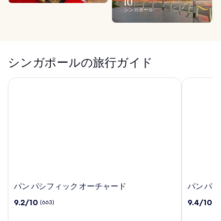
10
シンガポール
シンガポールの旅行ガイド
パン パシフィック オーチャード
パン パシ
パ
パ
パン パシフィック オーチャード
パン パ
ン
ン
10
10
9.2/10
9.4/10
(663)
(2
パ
パ
段
段
シ
シ
階
階