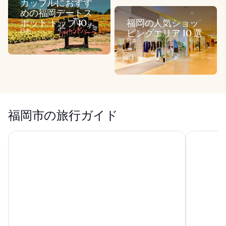
カップルにおすす
めの福岡デートス
ポット トップ 10
福岡の人気ショッ
日本
ピングエリア 10 選
日本
福岡市の旅行ガイド
THE BASICS FUKUOKA
THE BLOS