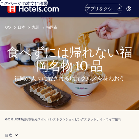
このページの本文に移動
アプリをダウン
ロード
GO
日本
九州
福岡市
食べずには帰れない福
岡名物 10 品
福岡の人々に愛される地元グルメを味わおう
GO GUIDES
福岡市
観光スポット
レストラン
ショッピングスポット
ナイトライフ
情報
目次