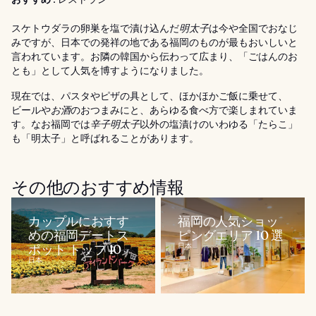
スケトウダラの卵巣を塩で漬け込んだ
明太子
は今や全国でおなじ
みですが、日本での発祥の地である福岡のものが最もおいしいと
言われています。お隣の韓国から伝わって広まり、「ごはんのお
とも」として人気を博すようになりました。
現在では、パスタやピザの具として、ほかほかご飯に乗せて、
ビールや
お酒
のおつまみにと、あらゆる食べ方で楽しまれていま
す。なお福岡では
辛子明太子
以外の塩漬けのいわゆる「たらこ」
も「明太子」と呼ばれることがあります。
その他のおすすめ情報
カップルにおすす
福岡の人気ショッ
めの福岡デートス
ピングエリア 10 選
ポット トップ 10
日本
日本