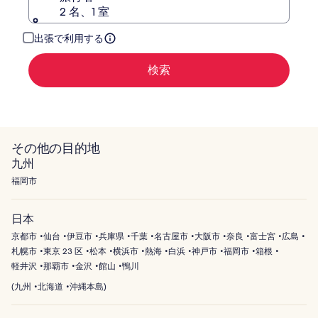
表
2 名、1 室
示。
出張で利用する
検索
その他の目的地
九州
福岡市
日本
京都市
仙台
伊豆市
兵庫県
千葉
名古屋市
大阪市
奈良
富士宮
広島
札幌市
東京 23 区
松本
横浜市
熱海
白浜
神戸市
福岡市
箱根
軽井沢
那覇市
金沢
館山
鴨川
(
九州
北海道
沖縄本島
)