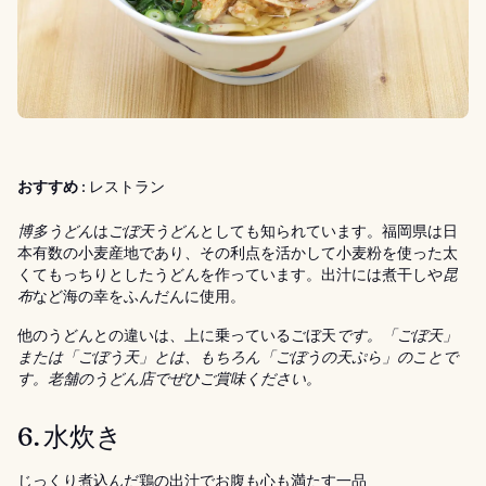
おすすめ :
レストラン
博多うどん
は
ごぼ天うどん
としても知られています。福岡県は日
本有数の小麦産地であり、その利点を活かして小麦粉を使った太
くてもっちりとしたうどんを作っています。出汁には煮干しや
昆
布
など海の幸をふんだんに使用。
他のうどんとの違いは、上に乗っているごぼ天
です。「
ごぼ天
」
または「ごぼう天」とは、もちろん「
ごぼう
の天ぷら」のことで
す。老舗のうどん店でぜひご賞味ください。
6. 水炊き
じっくり煮込んだ鶏の出汁でお腹も心も満たす一品