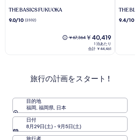
THE
THE
THE BASICS FUKUOKA
THE BLO
BASICS
BLOSSO
10
10
9.0/10
9.4/10
(2332)
(1
FUKUOKA
HAKATA
段
段
Premier
階
階
中
現
中
￥40,419
以
￥67,364
9.0、
在
9.4、
前
1 泊あたり
(2332)
の
(1739)
の
合計 ￥44,461
件
料
件
料
の
金
の
金
口
は
口
は
コ
￥40,419
コ
￥67,364、
ミ
ミ
旅行の計画をスタート !
通
常
料
金
に
目的地
つ
福岡, 福岡県, 日本
い
て
日付
の
8月29日(土) - 9月5日(土)
詳
細
旅行者
を