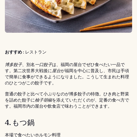
おすすめ :
レストラン
博多餃子
、別名
一口餃子
は、福岡の屋台でぜひ食べたい一品で
す。第二次世界大戦後に
屋台
が福岡を中心に普及し、市民は手頃
で簡単に食事ができるようになりました。こうして生まれた料理
のひとつがこの餃子です。
普通の餃子と比べて小ぶりなのが博多餃子の特徴。ひき肉と野菜
を詰めた餃子に
柚子胡椒
を添えていただくのが、定番の食べ方で
す。福岡市内の屋台や飲食店で味わうことができます。
4. もつ鍋
本場で食べたいホルモン料理