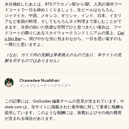
水分補給したあとは、BTSプラカノン駅から1駅、人気の屋外フー
ドコートで一日を締めくくりましょう。生ビールはもちろん、
ジャマイカ、中国、メキシコ、ギリシャ、インド、日本、イタリ
アなど各国の料理、そしてもちろんタイ料理まで楽しむことがで
きます。冷房の効いた快適な空間でひと息つきたい場合は、フー
ドコートの隣りにあるスカイウォークコンドミニアムの屋上、
Ciel
o Sky Bar
へ。煌びやかな光に包まれながら、一日を思い返すのも
一興だと思いますよ。
（なお、ガイド内の見解は筆者個人のものであり、本サイトの見
解を示すものではありません）
Chawadee Nualkhair
コントリビューティングライター
この記事には、GoGuides 編集チームの意見が含まれています。H
otels.com は、当サイトに掲載された著作物に対して著者に報酬を
提供しています。このような報酬には、旅費およびその他の費用
が含まれる場合があります。