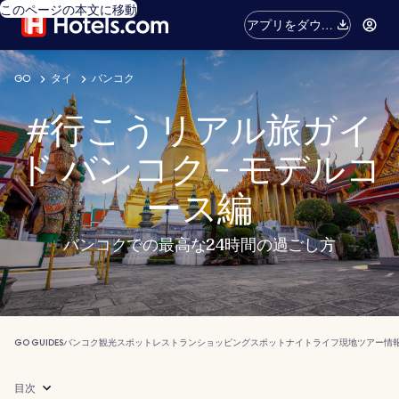
このページの本文に移動
アプリをダウン
ロード
GO
タイ
バンコク
#行こうリアル旅ガイ
ド バンコク - モデルコ
ース編
バンコクでの最高な24時間の過ごし方
GO GUIDES
バンコク
観光スポット
レストラン
ショッピングスポット
ナイトライフ
現地ツアー
情
目次