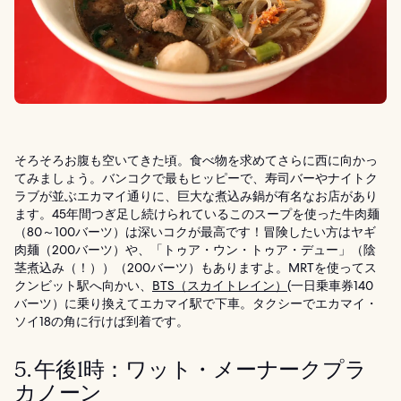
そろそろお腹も空いてきた頃。食べ物を求めてさらに西に向かっ
てみましょう。バンコクで最もヒッピーで、寿司バーやナイトク
ラブが並ぶエカマイ通りに、巨大な煮込み鍋が有名なお店があり
ます。45年間つぎ足し続けられているこのスープを使った牛肉麺
（80～100バーツ）は深いコクが最高です！冒険したい方はヤギ
肉麺（200バーツ）や、「トゥア・ウン・トゥア・デュー」（陰
茎煮込み（！））（200バーツ）もありますよ。MRTを使ってス
クンビット駅へ向かい、
BTS（スカイトレイン）
(一日乗車券140
バーツ）に乗り換えてエカマイ駅で下車。タクシーでエカマイ・
ソイ18の角に行けば到着です。
5. 午後1時：ワット・メーナークプラ
カノーン