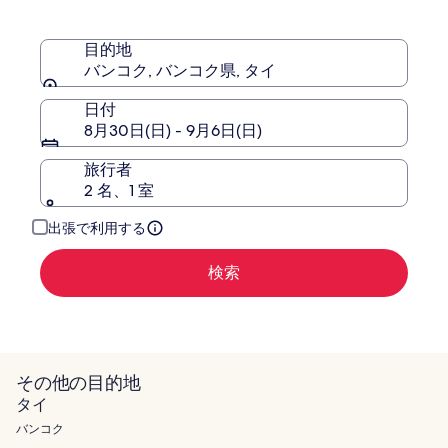
リ
テ
ー
ル
コ
タ
目的地
レ
ー
バンコク, バンコク県, タイ
ク
ミ
シ
ナ
日付
ョ
ル
8月30日(日) - 9月6日(日)
ン
21
ホ
旅行者
テ
2 名、1 室
ル
バ
出張で利用する
ン
コ
検索
ク
その他の目的地
タイ
バンコク