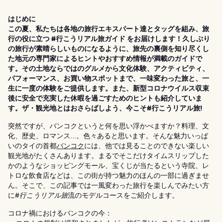
はじめに
この夏、私たちは各地の旅行エキスパート達とタッグを組み、旅
行の役に立つ #行こうリアル旅ガイド をお届けします！久しぶり
の旅行が素晴らしいものになるように、旅先の裏側を知り尽くし
た地元の専門家によるヒントやおすすめ情報が満載のガイドで
す。その土地ならではのグルメから文化体験、アクティビティ、
パフォーマンス、お買い物スポットまで、一味変わった旅と、一
生に一度の体験をご提供します。また、新型コロナウイルス収束
後に安全で充実した休暇を過ごすためのヒントも紹介していま
す。ザ・観光地とはおさらばしよう、今こそ#行こうリアル旅!
突然ですが、バンコクというと何を思い浮かべますか？料理、文
化、歴史、ロマンス…。色々あると思います。そんな魅力いっぱ
いのタイの首都
バンコク
には、他では見ることのできない楽しい
観光地がたくさんあります。まるでそこだけタイムスリップした
かのようなショッピングモール、宝くじが当たるという寺院、レ
トロな飲食店などは、この街が持つ魅力のほんの一部に過ぎませ
ん。そこで、この記事では一風変わった旅行を楽しんでみたい方
に#
行こうリアル旅
流のモデルコースをご紹介します。
コロナ禍におけるバンコクの今：