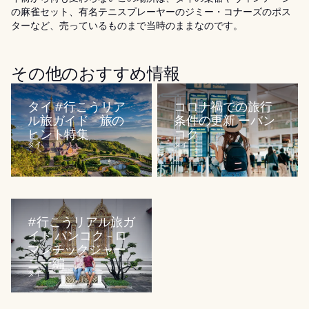
の麻雀セット、有名テニスプレーヤーのジミー・コナーズのポス
ターなど、売っているものまで当時のままなのです。
その他のおすすめ情報
タイ #行こうリア
コロナ禍での旅行
ル旅ガイド - 旅の
条件の更新 ーバン
ヒント特集
コク
タイ
タイ
#行こうリアル旅ガ
イド バンコク - ロ
マンチックジャー
ニー編
タイ