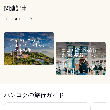
関連記事
タイ #行こうリア
ル旅ガイド - 旅の
ヒント特集
コロナ禍での旅行
タイ
条件の更新 ーバン
コク
タイ
バンコクの旅行ガイド
ザ アテニー ホテル ラグジュアリー コレクション ホテル バ
グランデ セ