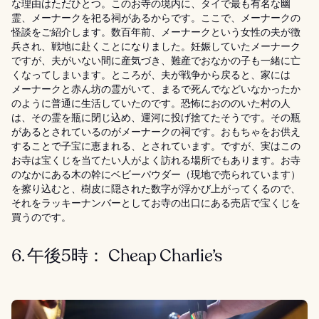
な理由はただひとつ。このお寺の境内に、タイで最も有名な幽
霊、メーナークを祀る祠があるからです。ここで、メーナークの
怪談をご紹介します。数百年前、メーナークという女性の夫が徴
兵され、戦地に赴くことになりました。妊娠していたメーナーク
ですが、夫がいない間に産気づき、難産でおなかの子も一緒に亡
くなってしまいます。ところが、夫が戦争から戻ると、家には
メーナークと赤ん坊の霊がいて、まるで死んでなどいなかったか
のように普通に生活していたのです。恐怖におののいた村の人
は、その霊を瓶に閉じ込め、運河に投げ捨てたそうです。その瓶
があるとされているのがメーナークの祠です。おもちゃをお供え
することで子宝に恵まれる、とされています。ですが、実はこの
お寺は宝くじを当てたい人がよく訪れる場所でもあります。お寺
のなかにある木の幹にベビーパウダー（現地で売られています）
を擦り込むと、樹皮に隠された数字が浮かび上がってくるので、
それをラッキーナンバーとしてお寺の出口にある売店で宝くじを
買うのです。
6. 午後5時： Cheap Charlie’s