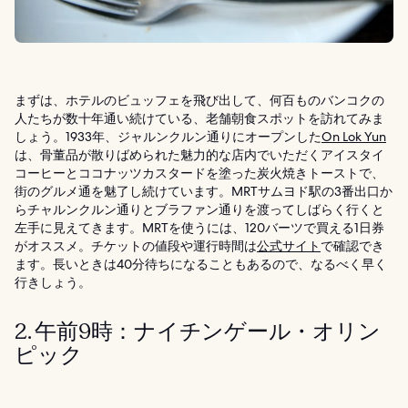
まずは、ホテルのビュッフェを飛び出して、何百ものバンコクの
人たちが数十年通い続けている、老舗朝食スポットを訪れてみま
しょう。1933年、ジャルンクルン通りにオープンした
On Lok Yun
は、骨董品が散りばめられた魅力的な店内でいただくアイスタイ
コーヒーとココナッツカスタードを塗った炭火焼きトーストで、
街のグルメ通を魅了し続けています。MRTサムヨド駅の3番出口か
らチャルンクルン通りとブラファン通りを渡ってしばらく行くと
左手に見えてきます。MRTを使うには、120バーツで買える1日券
がオススメ。チケットの値段や運行時間は
公式サイト
で確認でき
ます。長いときは40分待ちになることもあるので、なるべく早く
行きしょう。
2. 午前9時：ナイチンゲール・オリン
ピック