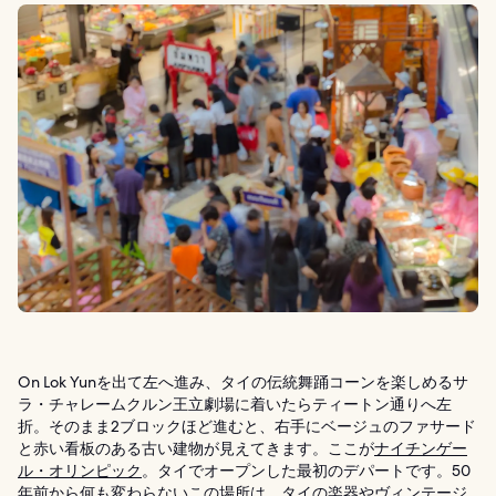
On Lok Yunを出て左へ進み、タイの伝統舞踊コーンを楽しめるサ
ラ・チャレームクルン王立劇場に着いたらティートン通りへ左
折。そのまま2ブロックほど進むと、右手にベージュのファサード
と赤い看板のある古い建物が見えてきます。ここが
ナイチンゲー
ル・オリンピック
。タイでオープンした最初のデパートです。50
年前から何も変わらないこの場所は、タイの楽器やヴィンテージ