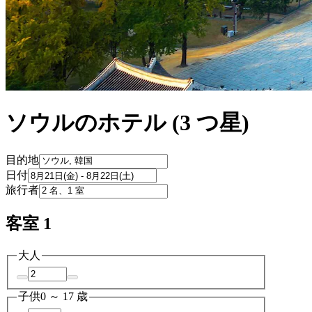
ソウルのホテル (3 つ星)
目的地
日付
旅行者
客室 1
大人
子供
0 ～ 17 歳