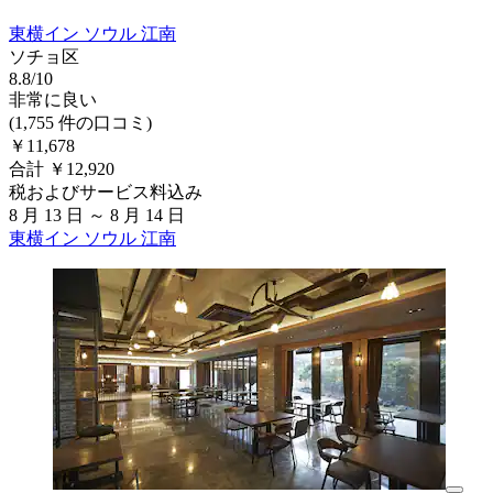
東横イン ソウル 江南
ソチョ区
8.8/10
非常に良い
(1,755 件の口コミ)
￥11,678
合計 ￥12,920
税およびサービス料込み
8 月 13 日 ～ 8 月 14 日
東横イン ソウル 江南