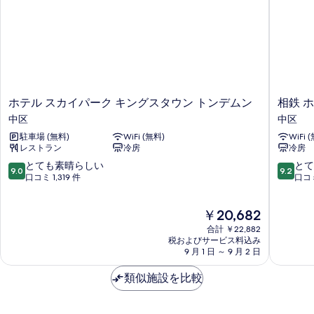
示
す
る
ホ
相
ホテル スカイパーク キングスタウン トンデムン
相鉄 
テ
鉄
中区
中区
ル
ホ
駐車場 (無料)
WiFi (無料)
WiFi 
ス
テ
レストラン
冷房
冷房
カ
ル
イ
ズ
10
10
とても素晴らしい
とて
9.0
9.2
パ
ザ
段
段
口コミ 1,319 件
口コミ
ー
ス
階
階
ク
プ
中
中
現
￥20,682
キ
ラ
9.0、
9.2、
在
ン
ジ
と
と
合計 ￥22,882
の
グ
ー
て
て
税およびサービス料込み
料
ス
9 月 1 日 ～ 9 月 2 日
ル
も
も
金
タ
ソ
素
素
は
ウ
類似施設を比較
ウ
晴
晴
￥20,682
ン
ル
ら
ら
ト
東
し
し