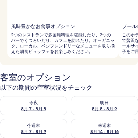
ー
風味豊かなお食事オプション
プール
2つのレストランで多国籍料理を堪能したり、2つの
このホ
バーでくつろいだり、カフェを訪れたり。オーガニッ
で贅沢
ク、ローカル、ベジフレンドリーなメニューを取り揃
ールサ
えた朝食ビュッフェをお楽しみください。
子をご
客室のオプション
以下の期間の空室状況をチェック
今夜 8月 7 - 8月 8 の空室状況をチェック
明日 8月 8 - 8月 9 の空室
今夜
明日
8月 7 - 8月 8
8月 8 - 8月 9
今週末 8月 7 - 8月 9 の空室状況をチェック
来週末 8月 14 - 8月 16 の
今週末
来週末
8月 7 - 8月 9
8月 14 - 8月 16