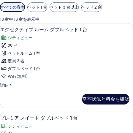
利
すべての客室
ベッド 1 台
ベッド 3 台以上
ベッド 2 台
用
可
13 室中 13 室を表示中
能
エグゼクティブ ルーム ダブルベッド 1
エ
6
エグゼクティブ ルーム ダブルベッド 1 台
な
グ
客
シティビュー
ゼ
室
29 ㎡
ク
の
ベッドルーム 1 室
テ
絞
定員 3 名
り
ィ
ダブルベッド 1 台
込
ブ
WiFi (無料)
み
ル
条
エ
詳細
ー
件
グ
ム
ゼ
空室状況と料金を確認
ク
ダ
テ
ブ
ィ
プレミア スイート ダブルベッド 1 台
プ
10
ブ
プレミア スイート ダブルベッド 1 台
ル
レ
ル
ベ
シティビュー
ー
ミ
ム