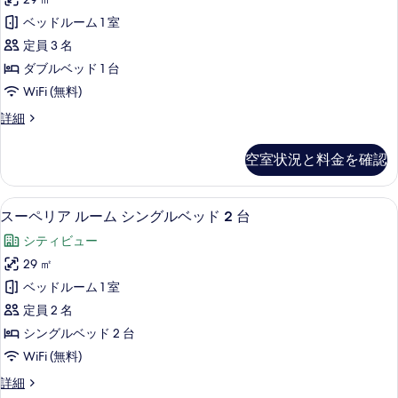
ド
リ
ブ
1
ベッドルーム 1 室
ル
ア
台
ベ
定員 3 名
ル
ッ
の
ダブルベッド 1 台
ド
ー
す
WiFi (無料)
1
ム
台
べ
ス
詳細
の
ダ
ー
て
詳
ブ
ペ
細
の
空室状況と料金を確認
リ
ル
写
ア
ベ
ル
真
スーペリア ルーム シングルベッド 2 
ス
4
ー
スーペリア ルーム シングルベッド 2 台
ッ
を
ー
ム
ド
シティビュー
ダ
表
ペ
ブ
1
29 ㎡
示
リ
ル
台
ベッドルーム 1 室
ベ
す
ア
の
ッ
定員 2 名
る
ル
ド
す
シングルベッド 2 台
1
ー
べ
WiFi (無料)
台
ム
の
て
ス
詳細
詳
シ
ー