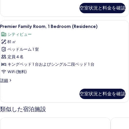
す
台
ッ
ペ
の
べ
空室状況と料金を確認
リ
ド
詳
て
ア
細
(複
ル
の
Premier
Premier Family Room, 1 Bed
5
ー
Premier Family Room, 1 Bedroom (Residence)
数
Family
写
ム
台)
シティビュー
ベ
Room,
真
ッ
の
81 ㎡
1
を
ド
Bedroom
す
ベッドルーム 1 室
(複
表
(Residence)
数
べ
定員 4 名
示
台)
の
て
キングベッド 1 台およびシングル二段ベッド 1 台
の
す
す
の
WiFi (無料)
詳
る
細
べ
写
Premier
詳細
て
Family
真
Room,
の
空室状況と料金を確認
を
1
写
Bedroom
表
(Residence)
真
類似した宿泊施設
示
の
を
詳
す
ホテル スカイパーク キングスタウン トンデムン
相鉄 ホ
細
表
る