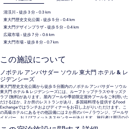
清渓川
- 徒歩 3 分
- 0.3 km
東大門歴史文化公園
- 徒歩 5 分
- 0.4 km
東大門デザインプラザ
- 徒歩 5 分
- 0.4 km
広蔵市場
- 徒歩 7 分
- 0.6 km
東大門市場
- 徒歩 8 分
- 0.7 km
この施設について
ノボテル アンバサダー ソウル 東大門 ホテル & レ
ジデンシーズ
東大門歴史文化公園から徒歩 5 分圏内のノボテル アンバサダー ソウル
東大門 ホテル & レジデンシーズには、ルーフトップテラスやキッズク
ラブ (無料)があります。屋内プールや季節限定屋外プールをご利用いた
だけるほか、2 か所のレストランがあり、多国籍料理を提供するFood
Exchangeではランチおよびディナーをお召し上がりいただけます。こ
の高級ホテルにあるその他設備には 2 か所のバー / ラウンジ、プールサ
イドバー、およびフィットネスセンターがあります。旅行者は周辺の公
共交通機関が充実している点を気に入っています。地下鉄 東大門歴史
文化公園駅までは 4 分で、地下鉄 乙支路4街駅までは 7 分です。