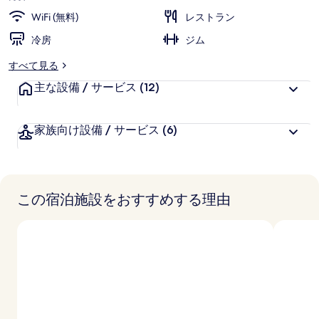
レ
WiFi (無料)
レストラン
ジ
冷房
ジム
デ
すべて見る
ン
主な設備 / サービス
(12)
シ
ー
家族向け設備 / サービス
(6)
ズ
の
写
この宿泊施設をおすすめする理由
真
ギ
ャ
ラ
リ