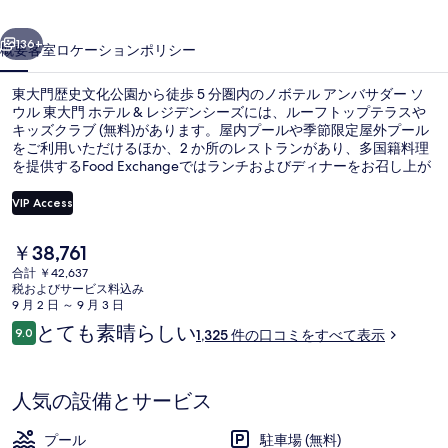
バ
前へ
次へ
サ
136+
概要
客室
ロケーション
ポリシー
ダ
東大門歴史文化公園から徒歩 5 分圏内のノボテル アンバサダー ソ
ー
ウル 東大門 ホテル & レジデンシーズには、ルーフトップテラスや
キッズクラブ (無料)があります。屋内プールや季節限定屋外プール
ソ
をご利用いただけるほか、2 か所のレストランがあり、多国籍料理
ウ
を提供するFood Exchangeではランチおよびディナーをお召し上が
りいただけます。この高級ホテルにあるその他設備には 2 か所のバ
ル
ー / ラウンジ、プールサイドバー、およびフィットネスセンターが
VIP Access
あります。旅行者は周辺の公共交通機関が充実している点を気に入
東
っています。地下鉄 東大門歴史文化公園駅までは 4 分で、地下鉄
現
￥38,761
乙支路4街駅までは 7 分です。
屋内プール、季節限定屋外プール、カバ
大
在
合計 ￥42,637
の
税およびサービス料込み
門
料
9 月 2 日 ～ 9 月 3 日
金
ホ
口
とても素晴らしい
9.0
1,325 件の口コミをすべて表示
は
10段階中9.0
コ
テ
￥38,761
ミ
で
ル
す
人気の設備とサービス
&
プール
駐車場 (無料)