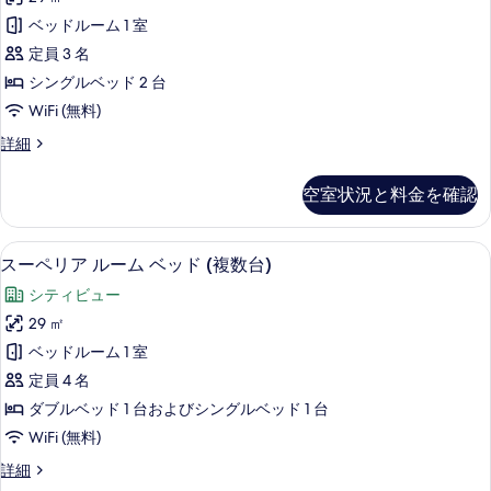
示
ク
グ
3
ベッドルーム 1 室
ル
す
テ
台
ベ
定員 3 名
る
ィ
ッ
の
シングルベッド 2 台
ド
ブ
す
WiFi (無料)
3
ル
台
べ
エ
詳細
の
ー
グ
て
詳
ム
ゼ
細
の
空室状況と料金を確認
ク
シ
写
テ
ン
ィ
真
スーペリア ルーム ベッド (複数台) 
ス
6
ブ
スーペリア ルーム ベッド (複数台)
グ
を
ー
ル
ル
シティビュー
ー
表
ペ
ム
ベ
29 ㎡
示
リ
シ
ッ
ベッドルーム 1 室
ン
す
ア
グ
ド
定員 4 名
る
ル
ル
2
ダブルベッド 1 台およびシングルベッド 1 台
ベ
ー
台
WiFi (無料)
ッ
ム
ド
の
ス
詳細
2
ベ
ー