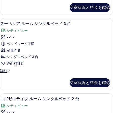
の
細
ン
ペ
写
空室状況と料金を確認
リ
グ
真
ア
ル
ル
を
スーペリア ルーム シングルベッド 3 
ス
5
ー
スーペリア ルーム シングルベッド 3 台
ベ
表
ー
ム
ッ
シティビュー
シ
示
ペ
ン
ド
29 ㎡
す
リ
グ
2
ベッドルーム 1 室
ル
る
ア
台
ベ
定員 4 名
ル
ッ
の
シングルベッド 3 台
ド
ー
す
WiFi (無料)
2
ム
台
べ
ス
詳細
の
シ
ー
て
詳
ン
ペ
細
の
空室状況と料金を確認
リ
グ
写
ア
ル
ル
真
シティ ビュー
エ
7
ー
エグゼクティブ ルーム シングルベッド 2 台
ベ
を
グ
ム
ッ
シティビュー
シ
表
ゼ
ン
ド
29 ㎡