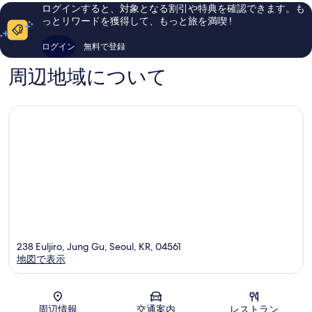
ン
大
い、
い、
ログインすると、対象となる割引や特典を確認できます。も
デ
門
口
口
っとリワードを獲得して、もっと旅を満喫 !
ム
中
コ
コ
ン
区
ミ
ミ
ログイン
無料で登録
中
1,319
1,388
区
件
件
周辺地域について
件
件
の
の
口
口
コ
コ
ミ
ミ
238 Euljiro, Jung Gu, Seoul, KR, 04561
地図で表示
地図
周辺情報
交通案内
レストラン