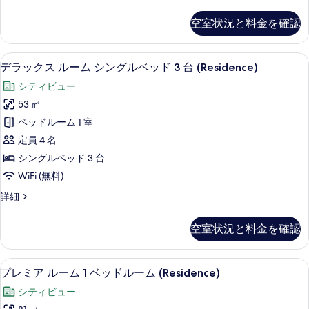
ラ
の
細
ブ
ッ
写
空室状況と料金を確認
ク
ル
真
ス
ベ
ル
を
デラックス ルーム シングルベッド 3 台 
デ
7
ー
デラックス ルーム シングルベッド 3 台 (Residence)
ッ
表
ラ
ム
ド
シティビュー
ダ
示
ッ
ブ
1
53 ㎡
す
ク
ル
台
ベッドルーム 1 室
ベ
る
ス
(Residence)
ッ
定員 4 名
ル
ド
の
シングルベッド 3 台
1
ー
す
WiFi (無料)
台
ム
(Residence)
べ
デ
詳細
の
シ
て
ラ
詳
ン
ッ
の
細
空室状況と料金を確認
ク
グ
写
ス
ル
ル
真
プレミア ルーム 1 ベッドルーム (Res
プ
8
ー
プレミア ルーム 1 ベッドルーム (Residence)
ベ
を
レ
ム
ッ
シティビュー
シ
表
ミ
ン