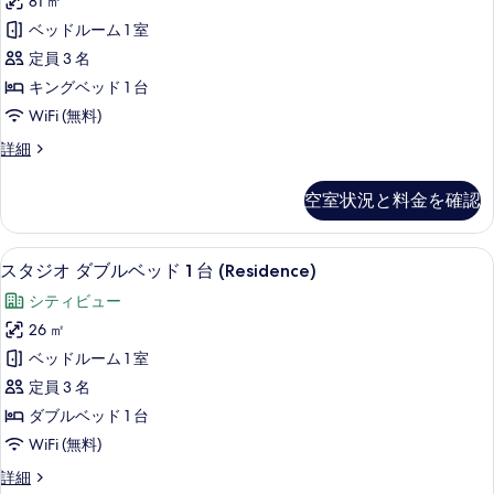
ド
81 ㎡
示
ア
グ
3
ベッドルーム 1 室
ル
す
ル
台
ベ
定員 3 名
る
ー
ッ
(Residence)
キングベッド 1 台
ド
ム
の
WiFi (無料)
3
1
台
す
プ
詳細
ベ
(Residence)
べ
レ
の
ッ
ミ
て
詳
空室状況と料金を確認
ア
ド
細
の
ル
ル
ー
写
スタジオ ダブルベッド 1 台 (Resid
ス
5
ム
ー
スタジオ ダブルベッド 1 台 (Residence)
真
タ
1
ム
シティビュー
ベ
を
ジ
(Residence)
ッ
26 ㎡
表
オ
ド
の
ベッドルーム 1 室
ル
示
ダ
す
ー
定員 3 名
す
ブ
ム
べ
ダブルベッド 1 台
る
(Residence)
ル
て
WiFi (無料)
の
ベ
詳
の
ス
詳細
細
ッ