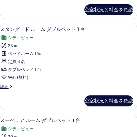
写
タ
ド
ジ
真
空室状況と料金を確認
オ
1
を
ダ
台
ブ
表
スタンダード ルーム ダブルベッド 1 
ス
6
ル
(Residence)
スタンダード ルーム ダブルベッド 1 台
示
タ
ベ
の
シティビュー
ッ
す
ン
す
ド
23 ㎡
る
ダ
1
べ
ベッドルーム 1 室
台
ー
て
(Residence)
定員 3 名
ド
の
の
ダブルベッド 1 台
詳
ル
写
WiFi (無料)
細
ー
真
ス
詳細
ム
を
タ
ダ
ン
表
空室状況と料金を確認
ダ
ブ
示
ー
ル
ド
す
高級寝具、羽毛の掛け布団、ミニバー、
ス
5
ル
スーペリア ルーム ダブルベッド 1 台
ベ
る
ー
ー
ッ
シティビュー
ム
ペ
ダ
29 ㎡