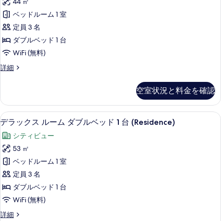
ッ
44 ㎡
ア
ダ
ド
ベッドルーム 1 室
ブ
ス
1
ル
定員 3 名
イ
ベ
台
ダブルベッド 1 台
ッ
ー
の
WiFi (無料)
ド
ト
1
す
プ
詳細
台
ダ
レ
べ
の
ブ
ミ
詳
て
空室状況と料金を確認
ア
ル
細
の
ス
ベ
イ
写
デラックス ルーム ダブルベッド 1 台 (
デ
5
ー
デラックス ルーム ダブルベッド 1 台 (Residence)
ッ
真
ラ
ト
ド
シティビュー
ダ
を
ッ
ブ
1
53 ㎡
表
ク
ル
台
ベッドルーム 1 室
ベ
示
ス
の
ッ
定員 3 名
す
ル
ド
す
ダブルベッド 1 台
1
る
ー
べ
WiFi (無料)
台
ム
の
て
デ
詳細
詳
ダ