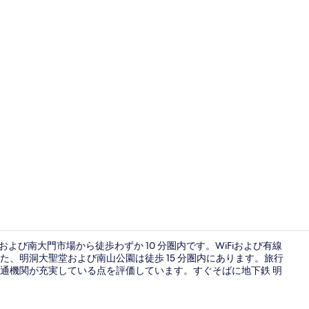
外観
および南大門市場から徒歩わずか 10 分圏内です。WiFiおよび有線
、明洞大聖堂および南山公園は徒歩 15 分圏内にあります。旅行
通機関が充実している点を評価しています。すぐそばに地下鉄 明
レストラン