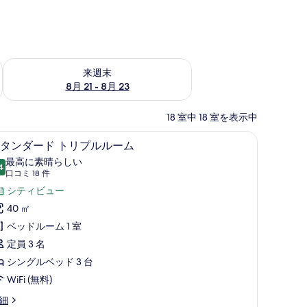
チェック
来週末 8月 21 - 8月 23 の空室状況をチェック
来週末
8月 21 - 8月 23
18 室中 18 室を表示中
、遮光カーテン、防音設備
50 インチのスマートテレビ (ケーブル放送視聴
ス
7
タンダード トリプルルーム
タ
最高に素晴らしい
4
10 点中 9.4
ン
(口
口コミ 18 件
コ
ダ
シティビュー
ミ
ー
40 ㎡
18
ド
ベッドルーム 1 室
件)
ト
定員 3 名
リ
シングルベッド 3 台
プ
WiFi (無料)
ル
細