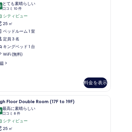
indow)
ブ
とても素晴らしい
0
の
10 点中 9.0
ル
(口
口コミ 10 件
す
コ
ル
シティビュー
ミ
べ
ー
25 ㎡
o
10
て
ndow)
ム
ベッドルーム 1 室
件)
の
Hollywood)
定員 3 名
写
の
キングベッド 1 台
真
す
WiFi (無料)
を
べ
細
表
て
示
の
料金を表示
す
写
る
真
ollywood)
遮光カーテン、防音設備
ssible | セーフティボックス (室内)、デスク、遮光カーテン、防音設備
igh
セーフティボックス (室内)、デスク、遮光カ
を
6
gh Floor Double Room (17F to 19F)
loor
表
最高に素晴らしい
ouble
4
10 点中 9.4
(口
口コミ 8 件
示
oom
コ
シティビュー
す
7F
ミ
25 ㎡
る