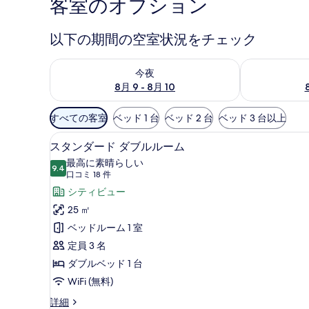
客室のオプション
以下の期間の空室状況をチェック
今夜 8月 9 - 8月 10 の空室状況をチェック
明日 8月 10 
今夜
8月 9 - 8月 10
利
すべての客室
ベッド 1 台
ベッド 2 台
ベッド 3 台以上
用
セーフティボックス (室内)、
ス
可
6
スタンダード ダブルルーム
タ
能
最高に素晴らしい
9.4
な
10 点中 9.4
ン
(口
口コミ 18 件
客
コ
ダ
シティビュー
室
ミ
ー
25 ㎡
の
18
ド
ベッドルーム 1 室
絞
件)
ダ
定員 3 名
り
ブ
ダブルベッド 1 台
込
み
ル
WiFi (無料)
条
ル
ス
詳細