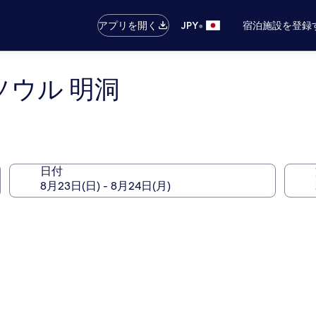
•
アプリを開く
JPY
宿泊施設を登録
ソウル 明洞
日付