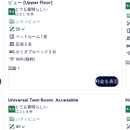
w
ル
グ
べ
ビュー (Upper Floor)
ル
ー
9.
ゼ
て
ル
とても素晴らしい
ム
9.2
10 点中 9.2
(口
ー
口コミ 13 件
ク
の
の
ム
コ
詳
シティビュー
テ
写
(N
細
ミ
25 ㎡
wi
ィ
真
13
の
ベッドルーム 1 室
(
ブ
を
件)
詳
定員 2 名
細
ツ
表
セミダブルベッド 2 台
イ
示
WiFi (無料)
ン
す
ダ
詳
ブ
エ
詳細
ル
る
ル
グ
ー
ル
ゼ
示
料金を表示
ー
ク
ム
ム
テ
ベ
(H
ィ
イーンベッド 1 台 シティビュー | セーフティボックス (室内)、デスク、
Universal
Universal Twin Room, Acce
H
の
ッ
4
ブ
シ
Universal Twin Room, Accessible
Hi
Twin
F
詳
ツ
ド
とても素晴らしい
細
イ
Room,
9.0
D
9.
10 点中 9.0
(口
口コミ 8 件
(複
ン
Accessible
R
コ
シティビュー
ル
数
(1
の
ミ
ー
40 ㎡
台)