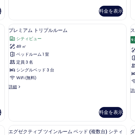
タ
タ
ー
ン
ン
示
料金を表示
ム
ダ
ダ
ー
ー
の
ド
ド
セーフティボックス (室内)、デスク、遮光カーテン、防音設備
プレミアム トリプルルーム | バルコ
プ
す
7
ツ
ト
プレミアム トリプルルーム
ス
レ
イ
リ
べ
シティビュー
ン
プ
9.
ミ
て
ル
ル
49 ㎡
ア
の
ー
ル
ベッドルーム 1 室
ム
ー
ム
写
の
ム
定員 3 名
ト
真
詳
の
シングルベッド 3 台
細
詳
リ
を
WiFi (無料)
細
プ
表
プ
詳細
ル
示
ス
詳
レ
タ
ル
ミ
す
ン
ア
ー
る
ダ
ム
ー
示
料金を表示
ム
ト
ド
リ
の
シ
プ
セーフティボックス (室内)、デスク、遮光カーテン、防音設備
エグゼクティブ ツインルーム ベッド (複
エ
(
ン
す
ル
6
エグゼクティブ ツインルーム ベッド (複数台) シティ
ダ
グ