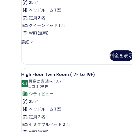
ミ
25 ㎡
ィ
表
3
ベッドルーム 1 室
ブ
件)
示
定員 3 名
ダ
す
クイーンベッド 1 台
ブ
る
WiFi (無料)
ル
エ
詳細
ル
グ
ー
ゼ
料金を表
ク
ム
テ
ク
ィ
High
セーフティボックス (室内)、
イ
5
ブ
High Floor Twin Room (17F to 19F)
Floor
ダ
ー
最高に素晴らしい
ブ
Twin
9.4
10 点中 9.4
(口
口コミ 39 件
ン
ル
Room
コ
シティビュー
ル
ベ
(17F
ミ
ー
25 ㎡
ッ
to
ム
39
ベッドルーム 1 室
ク
19F)
ド
件)
イ
定員 2 名
の
1
ー
セミダブルベッド 2 台
台
す
ン
ベ
WiFi (無料)