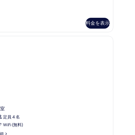
o
写
indow)
真
を
料金を表示
表
示
す
る
室
定員 4 名
WiFi (無料)
細