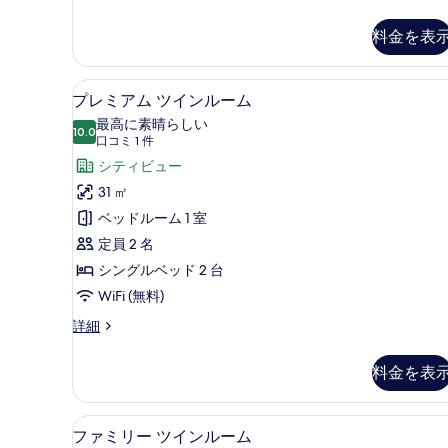
件
タ
ー
ン
料金を表
ム
ダ
ー
の
ド
プレミアム ツインルーム | 
プ
す
8
ダ
プレミアム ツインルーム
レ
ブ
べ
最高に素晴らしい
ル
10.0
10 点中 10.0
ミ
(口
て
口コミ 1 件
ル
コ
ア
シティビュー
の
ー
ミ
ム
ム
31 ㎡
写
の
1
ツ
ベッドルーム 1 室
真
詳
件)
細
イ
定員 2 名
を
ン
シングルベッド 2 台
表
ル
WiFi (無料)
示
ー
す
プ
詳細
レ
ム
る
ミ
料金を表
の
ア
ム
す
ツ
ファミリー ツインルーム | 
フ
べ
4
イ
ファミリー ツインルーム