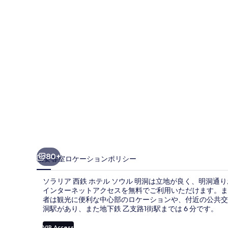
鉄
ホ
テ
ル
ソ
ウ
ル
明
洞
の
80+
概要
客室
ロケーション
ポリシー
写
ソラリア 西鉄 ホテル ソウル 明洞は立地が良く、明洞通り
真
インターネットアクセスを無料でご利用いただけます。また
者は観光に便利な中心部のロケーションや、付近の公共交
ギ
洞駅があり、また地下鉄 乙支路1街駅までは 6 分です。
ャ
VIP Access