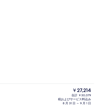
プレミアム トリプルルーム | バルコ
現
￥27,214
在
合計 ￥30,079
の
税およびサービス料込み
ロビーラウンジ
料
8 月 31 日 ～ 9 月 1 日
金
は