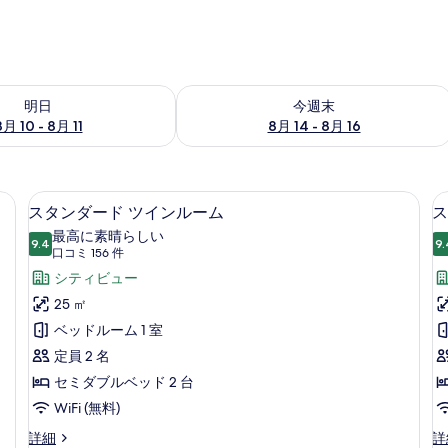
- 8月 11 の空室状況をチェック
今週末 8月 14 - 8月 16 の空室状況を
明日
今週末
8月 10 - 8月 11
8月 14 - 8月 16
デスク、遮光カーテン、防音設備
セーフティボックス (室内)、デスク
ス
8
スタンダード ツインルーム
ス
タ
最高に素晴らしい
9.4
9.
10 点中 9.4
ン
(口
口コミ 156 件
コ
ダ
シティビュー
ミ
ー
25 ㎡
156
ド
ベッドルーム 1 室
件)
ツ
定員 2 名
イ
セミダブルベッド 2 台
ン
WiFi (無料)
ル
ス
ス
詳細
詳