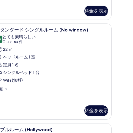
ル
料金を表示
ー
ム
ニー
セーフティボックス (室内)、デスク、遮光カ
ス
の
6
タンダード シングルルーム (No window)
タ
す
とても素晴らしい
2
10 点中 9.2
ン
(口
べ
口コミ 54 件
コ
ダ
22 ㎡
て
ミ
ー
ベッドルーム 1 室
の
54
ド
定員 1 名
写
件)
シ
シングルベッド 1 台
真
ン
WiFi (無料)
を
グ
表
細
ル
示
ル
す
料金を表示
ー
る
ム
数台) シティビュー (Upper Floor) | セーフティボックス (室内)、デス
ダブルルーム (Hollywood) | セーフティ
ダ
No
6
ブルルーム (Hollywood)