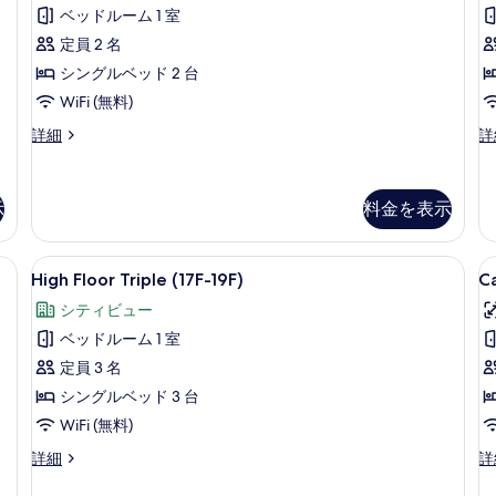
t
ム
す
8
ベッドルーム 1 室
ベ
19
シ
件)
べ
ッ
定員 2 名
テ
て
ド
シングルベッド 2 台
(複
ィ
の
数
WiFi (無料)
ビ
写
台)
Universal
Hi
詳細
詳
ュ
シ
真
Twin
Fl
テ
ー
Room,
Do
を
ィ
Accessible
R
(Upper
ビ
表
示
料金を表示
の
(1
ュ
Floor)
示
詳
to
ー
の
細
19
(Upper
す
デスク、遮光カーテン、防音設備
High
セーフティボックス (室内)、デスク
C
の
6
す
High Floor Triple (17F-19F)
C
Floor)
る
Floor
D
詳
の
べ
シティビュー
細
Triple
(
詳
て
ベッドルーム 1 室
細
(17F-
W
の
19F)
定員 3 名
写
の
シングルベッド 3 台
真
す
WiFi (無料)
を
べ
High
Ca
詳細
詳
Floor
Do
表
て