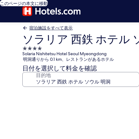
このページの本文に移動
宿泊施設をすべて表示
ソラリア 西鉄 ホテル 
4.0
Solaria Nishitetsu Hotel Seoul Myeongdong
つ
明洞通りから 0.1 km、レストランがあるホテル
星
日付を選択して料金を確認
宿
目的地
泊
施
設
ソ
ラ
リ
ア
西