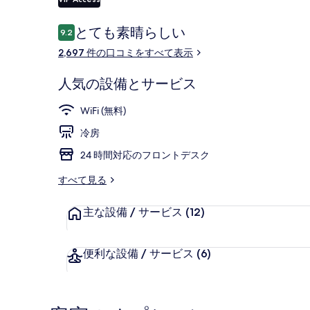
ラ
リ
口
とても素晴らしい
9.2
10段階中9.2
コ
ー
レストラン
2,697 件の口コミをすべて表示
ミ
人気の設備とサービス
WiFi (無料)
冷房
24 時間対応のフロントデスク
すべて見る
主な設備 / サービス
(12)
便利な設備 / サービス
(6)