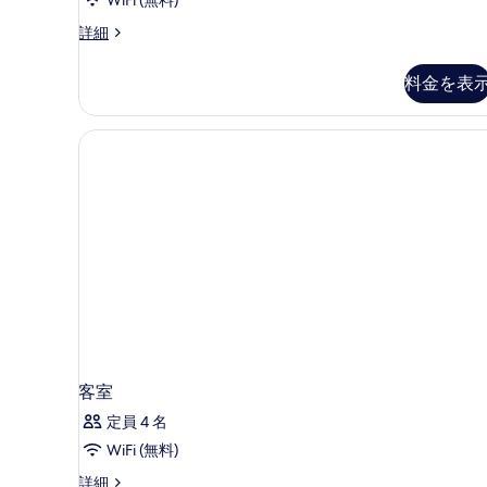
シ
べ
ッ
High
詳細
テ
て
ド
Floor
1
ィ
の
Twin
台
料金を表
ビ
写
Room
シ
(17F
テ
ュ
真
to
ィ
ー
を
19F)
ビ
の
の
ュ
表
詳
ー
す
示
細
の
べ
す
詳
細
て
る
の
写
真
を
客室
表
定員 4 名
示
WiFi (無料)
す
客
詳細