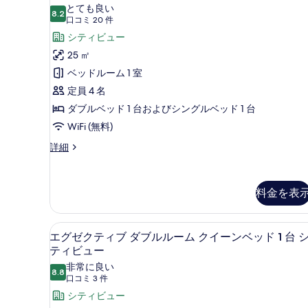
ァ
ン
て
とても良い
ル
8.2
10 点中 8.2
ミ
(口
の
口コミ 20 件
ー
コ
リ
シティビュー
写
ム
ミ
の
ー
25 ㎡
真
詳
20
ツ
ベッドルーム 1 室
を
細
件)
イ
定員 4 名
表
ン
ダブルベッド 1 台およびシングルベッド 1 台
示
ル
WiFi (無料)
す
ー
る
フ
詳細
ァ
ム
ミ
の
リ
料金を表
ー
す
ツ
べ
イ
エグゼクティブ ダブルルーム ク
エ
ン
て
7
エグゼクティブ ダブルルーム クイーンベッド 1 台 
ル
グ
ティビュー
の
ー
ゼ
非常に良い
写
ム
8.8
10 点中 8.8
(口
口コミ 3 件
ク
の
真
コ
詳
シティビュー
テ
を
細