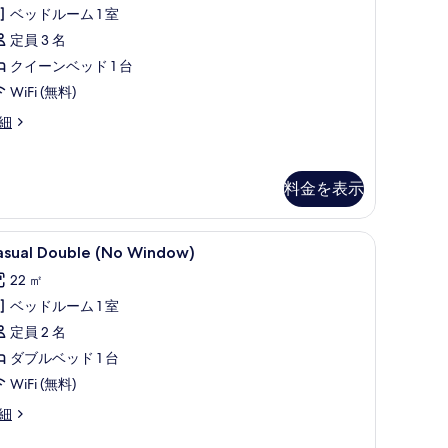
o
8
ベッドルーム 1 室
F)
件)
定員 3 名
の
クイーンベッド 1 台
す
WiFi (無料)
べ
gh
細
て
oor
の
uble
写
oom
料金を表示
7F
真
を
F)
、遮光カーテン、防音設備
asual
Casual Double (No Window) | 
4
asual Double (No Window)
表
ouble
示
22 ㎡
No
す
ベッドルーム 1 室
indow)
る
の
定員 2 名
す
ダブルベッド 1 台
べ
WiFi (無料)
て
sual
細
uble
の