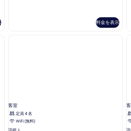
Triple
(N
示
の
(17F-
W
す
写
19F)
の
の
詳
る
真
詳
細
示
料金を表示
を
細
表
示
す
る
客室
客
定員 4 名
WiFi (無料)
客
客
詳細
詳